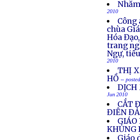
Nhắm 
2010
Công 
chùa Giá
Hóa Đạo,
trang ng
Ngự, tiể
2010
THỊ 
HỒ
-- poste
DỊCH
Jun 2010
CẮT 
ĐIÊN Đ
GIÁO 
KHỦNG 
Giáo 