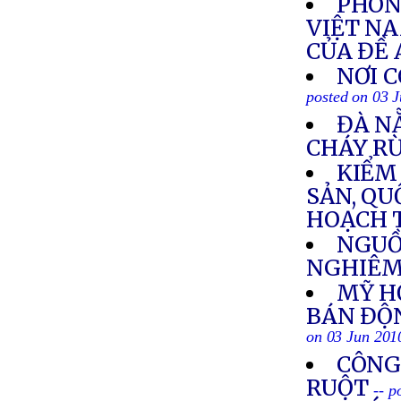
PHÓN
VIỆT NA
CỦA ĐỀ 
NƠI 
posted on 03 
ĐÀ N
CHÁY R
KIỂM
SẢN, QU
HOẠCH 
NGUỒ
NGHIÊM
MỸ H
BÁN ĐỘ
on 03 Jun 201
CÔNG
RUỘT
-- p