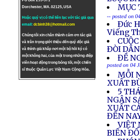
PO Box 255-571
MỤC 
Dorchester, MA. 02125, USA
-- posted on 0
Hoặc quý vị có thể liên lạc với tác giả qua
Ðức 
email:
dcbinh38@hotmail.com
Viếng T
Chúng tôi xin chân thành cám ơn tác giả
CUỘC
và trân trọng giới thiệu đến quý độc giả
ÐÒI DÂ
và thính giả khắp nơi một bộ hồi ký có
ĐỀ NG
một không hai, của một trong những điệp
viên hoạt động trong bóng tối, một chiến
posted on 04 
sĩ thuộc Quân Lực Việt Nam Cộng Hòa.
MỖI 
XUẤT B
5 TH
NGÂN SÁ
XUẤT CẢ
ĐẾN NA
VIỆT
BIẾN ĐỔ