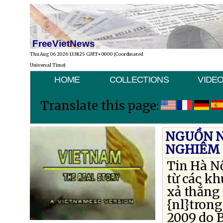
FreeVietNews
Thu Aug 06 2026 13:38:25 GMT+0000 (Coordinated
Universal Time)
HOME
COLLECTIONS
VIDE
Translate this page:
NGUỒN N
NGHIÊM
Tin Hà N
từ các kh
xả thẳng 
{nl}tron
2009 do B