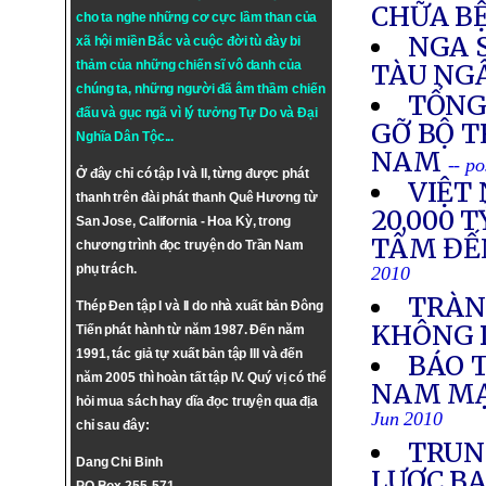
CHỮA B
cho ta nghe những cơ cực lầm than của
NGA 
xã hội miền Bắc và cuộc đời tù đày bi
thảm của những chiến sĩ vô danh của
TÀU NG
chúng ta, những người đã âm thầm chiến
TỔNG
đấu và gục ngã vì lý tưởng
Tự Do
và
Đại
GỠ BỘ 
Nghĩa Dân Tộc
...
NAM
-- p
Ở đây chỉ có tập I và II, từng được phát
VIỆT
thanh trên đài phát thanh Quê Hương từ
20,000 
San Jose, California - Hoa Kỳ, trong
TÂM ĐẾ
chương trình đọc truyện do Trần Nam
phụ trách.
2010
TRÀN
Thép Đen tập I và II do nhà xuất bản Đông
KHÔNG 
Tiến phát hành từ năm 1987. Đến năm
1991, tác giả tự xuất bản tập III và đến
BÁO 
năm 2005 thì hoàn tất tập IV. Quý vị có thể
NAM MẠ
hỏi mua sách hay dĩa đọc truyện qua địa
Jun 2010
chỉ sau đây:
TRUN
Dang Chi Binh
LƯỢC BA