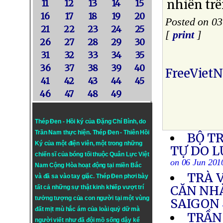
nhiên trê
11
12
13
14
15
16
17
18
19
20
Posted on 03
21
22
23
24
25
[
print
]
26
27
28
29
30
31
32
33
34
35
36
37
38
39
40
FreeViet
41
42
43
44
45
46
47
48
49
Thép Đen - Hồi ký của Đặng Chí Bình
, do
Trần Nam thực hiện.
Thép Đen
- Thiên Hồi
BỘ T
Ký của một điện viên, một trong những
TỰ DO 
chiến sĩ của bóng tối thuộc Quân Lực Việt
on 06 Jun 201
Nam Cộng Hòa hoạt động tại miền Bắc
TRÀ V
và đã sa vào tay giặc. Thép Đen phơi bày
CĂN NH
tất cả những sự thật kinh khiếp vượt trí
tưởng tượng của con người tại một vùng
SAIGON
đất mịt mù hắc ám của loài quỷ dữ mà
TRẦN
người viết như đã đội mồ sống dậy kể