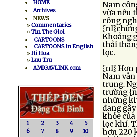
HOME
Nam công
Archives
vừa nêu t
NEWS
công nghi
»
Commentaries
{nl}chừng
»
Tin The Gioi
Khoảng g
CARTOONS
thải thẳ
CARTOONS in English
lọc.
»
Hi Hoa
»
Luu Tru
{nl} Hơn 
AMIGAVLINK.com
Nam vẫn c
trung. Ng
trường {n
những kh
đang gây
khỏe của 
lọc khí. 
1
2
3
4
5
hơn 220 k
6
7
8
9
10