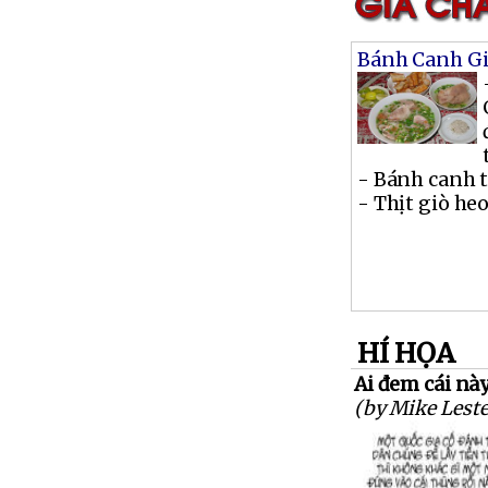
Bánh Canh Gi
- Bánh canh t
- Thịt giò heo 
HÍ HỌA
Ai đem cái này
(by Mike Leste