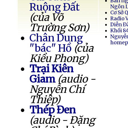
Bán ng
Ruộng Đất
Ngôn 
Cơ Sở 
(của Võ
Radio 
Trường Sơn)
Diễn Đ
Khối 8
Chân Dung
Nguyễ
homep
"bác" Hồ
(của
Kiều Phong)
Trại Kiên
Giam
(audio -
Nguyễn Chí
Thiệp)
Thép Đen
(audio - Đặng