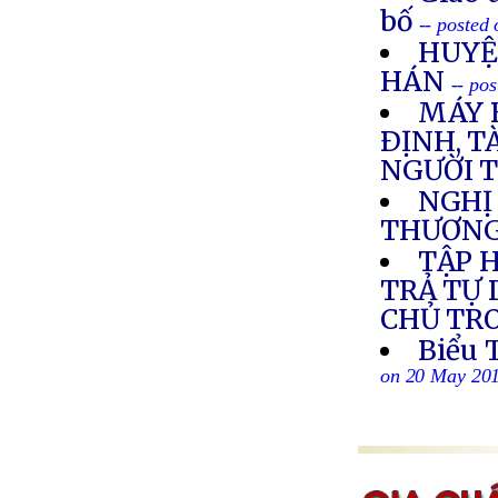
bố
-- posted
HUYỆ
HÁN
-- po
MÁY 
ÐỊNH, T
NGƯỜI 
NGHỊ 
THƯƠNG
TẬP 
TRẢ TỰ
CHỦ TR
Biểu 
on 20 May 20