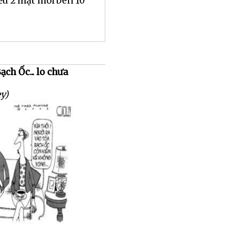
ều 2 mặt mỗi bên 10
ch Ốc... lo chưa
ey)