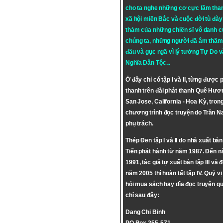
cho ta nghe những cơ cực lầm tha
xã hội miền Bắc và cuộc đời tù đày 
thảm của những chiến sĩ vô danh c
chúng ta, những người đã âm thầm
đấu và gục ngã vì lý tưởng
Tự Do
v
Nghĩa Dân Tộc
...
Ở đây chỉ có tập I và II, từng được 
thanh trên đài phát thanh Quê Hươ
San Jose, California - Hoa Kỳ, tron
chương trình đọc truyện do Trần 
phụ trách.
Thép Đen tập I và II do nhà xuất bả
Tiến phát hành từ năm 1987. Đến 
1991, tác giả tự xuất bản tập III và 
năm 2005 thì hoàn tất tập IV. Quý vị
hỏi mua sách hay dĩa đọc truyện qu
chỉ sau đây:
Dang Chi Binh