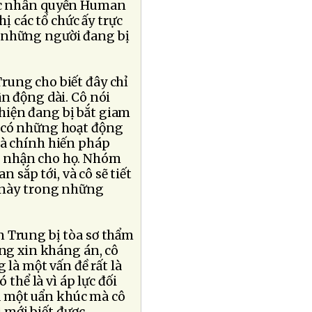
vực nhân quyền Human
ị các tổ chức ấy trực
à những người đang bị
rung cho biết đây chỉ
n động dài. Cô nói
hiện đang bị bắt giam
i có những hoạt động
mà chính hiến pháp
g nhận cho họ. Nhóm
 sắp tới, và cô sẽ tiết
g này trong những
n Trung bị tòa sơ thẩm
ng xin kháng án, cô
 là một vấn đề rất là
thể là vì áp lực đối
là một uẩn khúc mà cô