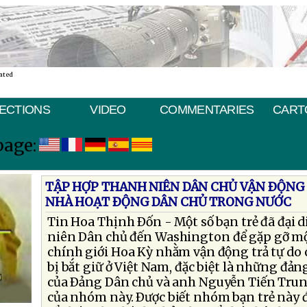
ated
ECTIONS
VIDEO
COMMENTARIES
CART
page:
TẬP HỢP THANH NIÊN DÂN CHỦ VẬN ÐỘNG 
NHÀ HOẠT ÐỘNG DÂN CHỦ TRONG NƯỚC
Tin Hoa Thịnh Ðốn - Một số bạn trẻ đã đại
niên Dân chủ đến Washington để gặp gỡ một
chính giới Hoa Kỳ nhằm vận động trả tự do
bị bắt giữ ở Việt Nam, đặc biệt là những đản
của Ðảng Dân chủ và anh Nguyễn Tiến Trun
của nhóm này. Ðược biết nhóm bạn trẻ này đ