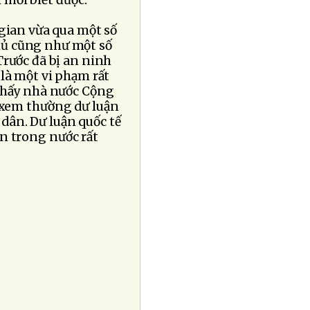
 mới biết được.
 gian vừa qua một số
hủ cũng như một số
Trước đã bị an ninh
là một vi phạm rất
 thấy nhà nước Cộng
 xem thường dư luận
ân. Dư luận quốc tế
uận trong nước rất