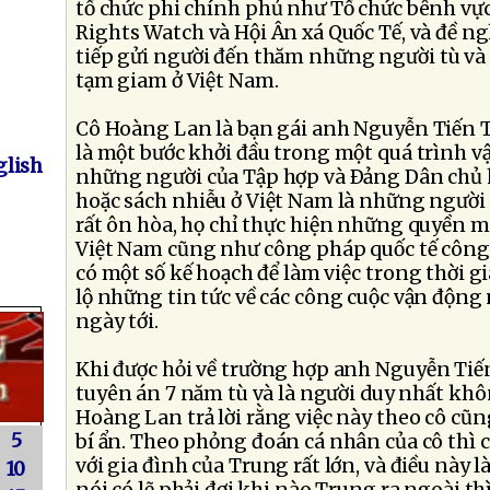
tổ chức phi chính phủ như Tổ chức bênh 
Rights Watch và Hội Ân xá Quốc Tế, và đề ngh
tiếp gửi người đến thăm những người tù v
tạm giam ở Việt Nam.
Cô Hoàng Lan là bạn gái anh Nguyễn Tiến T
là một bước khởi đầu trong một quá trình vậ
lish
những người của Tập hợp và Ðảng Dân chủ 
hoặc sách nhiễu ở Việt Nam là những ngườ
rất ôn hòa, họ chỉ thực hiện những quyền 
Việt Nam cũng như công pháp quốc tế côn
có một số kế hoạch để làm việc trong thời gian
lộ những tin tức về các công cuộc vận độn
ngày tới.
Khi được hỏi về trường hợp anh Nguyễn Tiế
tuyên án 7 năm tù và là người duy nhất khô
Hoàng Lan trả lời rằng việc này theo cô cũng
5
bí ẩn. Theo phỏng đoán cá nhân của cô thì có 
với gia đình của Trung rất lớn, và điều này 
10