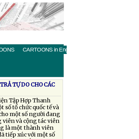
OONS
CARTOONS in English
TRẢ TỰ DO CHO CÁC
 diện Tập Hợp Thanh
 số tổ chức quốc tế và
 cho một số người đang
g viên và cộng tác viên
g là một thành viên
ã tiếp xúc với một số