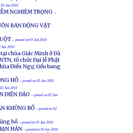
n 03 Jun 2010
HIỄM NGHIÊM TRỌNG
--
UÔN BÁN ĐỘNG VẬT
RUỘT
-- posted on 03 Jun 2010
2 Jun 2010
tại chùa Giác Minh ở Đà
TN, tổ chức Đại lễ Phật
chùa Điều Ngự, tiểu bang
ĐỒNG HỒ
-- posted on 02 Jun 2010
 02 Jun 2010
N ĐIÊN ĐẢO
-- posted on 02 Jun
 AN KHỦNG BỐ
-- posted on 02
hủng bố
-- posted on 01 Jun 2010
HẠN HÁN
-- posted on 01 Jun 2010