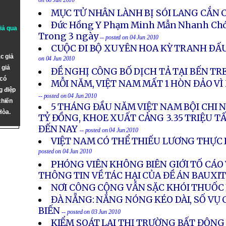
on 06 Jun 2010
MỤC TỬ NHÂN LÀNH BỊ SÓI LANG CẮN 
Ðức Hồng Y Phạm Minh Mẫn Nhanh Ch
giả qua
Trong 3 ngày
-- posted on 04 Jun 2010
CUỘC ÐI BỘ XUYÊN HOA KỲ TRANH ÐẤ
c giả
on 04 Jun 2010
 giả
ĐỀ NGHỊ CÔNG BỐ DỊCH TẢ TẠI BẾN TR
 có
MỖI NĂM, VIỆT NAM MẤT 1 HÒN ĐẢO V
g điệp
-- posted on 04 Jun 2010
chiến
5 THÁNG ĐẦU NĂM VIỆT NAM BỘI CHI 
Hòa.
TỶ ĐỒNG, KHOE XUẤT CẢNG 3.35 TRIỆU T
ĐẾN NAY
-- posted on 04 Jun 2010
VIỆT NAM CÓ THỂ THIẾU LƯƠNG THỰC 
posted on 04 Jun 2010
PHÓNG VIÊN KHÔNG BIÊN GIỚI TỐ CÁO
THÔNG TIN VỀ TÁC HẠI CỦA ĐỀ ÁN BAUXI
NƠI CÔNG CỘNG VẪN SẶC KHÓI THUỐC
ĐÀ NẴNG: NẮNG NÓNG KÉO DÀI, SỐ VỤ
BIẾN
-- posted on 03 Jun 2010
KIỂM SOÁT LẠI THỊ TRƯỜNG BẤT ĐỘNG