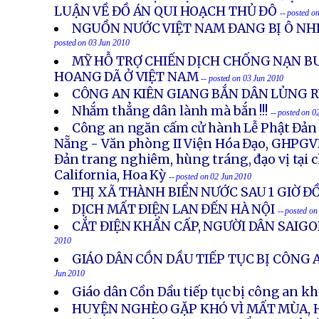
LUẬN VỀ ĐỒ ÁN QUI HOẠCH THỦ ĐÔ
-- posted o
NGUỒN NƯỚC VIỆT NAM ĐANG BỊ Ô N
posted on 03 Jun 2010
MỸ HỖ TRỢ CHIẾN DỊCH CHỐNG NẠN B
HOANG DÃ Ở VIỆT NAM
-- posted on 03 Jun 2010
CÔNG AN KIÊN GIANG BẮN DÂN LỦNG 
Nhắm thẳng dân lành mà bắn !!!
-- posted on 0
Công an ngăn cấm cử hành Lễ Phật Đản 
Nẵng - Văn phòng II Viện Hóa Đạo, GHPGVN
Đản trang nghiêm, hùng tráng, đạo vị tại 
California, Hoa Kỳ
-- posted on 02 Jun 2010
THỊ XÃ THÀNH BIỂN NƯỚC SAU 1 GIỜ 
DỊCH MẤT ĐIỆN LAN ĐẾN HÀ NỘI
-- posted on
CẮT ĐIỆN KHẨN CẤP, NGƯỜI DÂN SAIGO
2010
GIÁO DÂN CỒN DẦU TIẾP TỤC BỊ CÔNG
Jun 2010
Giáo dân Cồn Dầu tiếp tục bị công an k
HUYỆN NGHÈO GẶP KHÓ VÌ MẤT MÙA, 