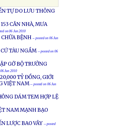
ỀN TỰ DO LƯU THÔNG
 153 CĂN NHÀ, MƯA
sted on 06 Jun 2010
 CHỮA BỆNH
-- posted on 06 Jun
N CỨ TÀU NGẦM
-- posted on 06
ẶP GỠ BỘ TRƯỞNG
n 06 Jun 2010
20,000 TỶ ĐỒNG, GIỚI
G VIỆT NAM
-- posted on 06 Jun
HÔNG DÁM TEM HỢP LỆ
IỆT NAM MẠNH BẠO
N LƯỢC BAO VÂY
-- posted