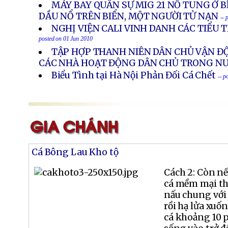
MÁY BAY QUÂN SỰ MIG 21 NỔ TUNG Ở B
DẦU NỔ TRÊN BIỂN, MỘT NGƯỜI TỬ NẠN
-- 
NGHỊ VIỆN CALI VINH DANH CÁC TIỂU
posted on 01 Jun 2010
TẬP HỢP THANH NIÊN DÂN CHỦ VẬN Đ
CÁC NHÀ HOẠT ĐỘNG DÂN CHỦ TRONG N
Biểu Tình tại Hà Nội Phản Đối Cá Chết
-- p
Cá Bông Lau Kho tộ
Cách 2: Còn n
cá mềm mại th
nấu chung với t
rồi hạ lửa xuốn
cá khoảng 10 p