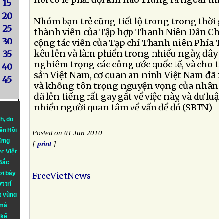
nói có lẽ phải đợi khi nào Trung ra ngoài thì
15
20
Nhóm bạn trẻ cũng tiết lộ trong trong thời
25
thành viên của Tập hợp Thanh Niên Dân C
30
cộng tác viên của Tạp chí Thanh niên Phía 
kêu lên và làm phiền trong nhiều ngày, đây 
35
nghiêm trọng các công ước quốc tế, và cho
40
sản Việt Nam, cơ quan an ninh Việt Nam đã
45
và không tôn trọng nguyện vọng của nhân d
đã lên tiếng rất gay gắt về việc này, và dư l
nhiều người quan tâm về vấn đề đó.(SBTN)
nh
, do
iên Hồi
Posted on 01 Jun 2010
hững
[
print
]
ực Việt
 Bắc
ơi bày
FreeVietNews
t trí
t vùng
 mà
 kể