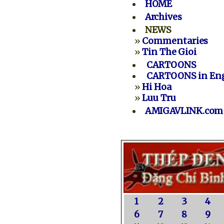
HOME
Archives
NEWS
»
Commentaries
»
Tin The Gioi
CARTOONS
CARTOONS in Eng
»
Hi Hoa
»
Luu Tru
AMIGAVLINK.com
1
2
3
4
6
7
8
9