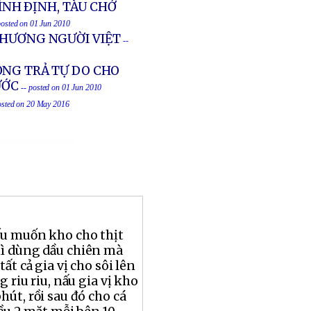
ÌNH ÐỊNH, TÀU CHỞ
posted on 01 Jun 2010
 THƯƠNG NGƯỜI VIỆT
--
ỘNG TRẢ TỰ DO CHO
ƯỚC
-- posted on 01 Jun 2010
osted on 20 May 2016
ếu muốn kho cho thịt
ì dùng dầu chiên mà
ất cả gia vị cho sôi lên
g riu riu, nấu gia vị kho
hút, rồi sau đó cho cá