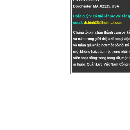
PO Box 255-571
Dorchester, MA. 02125, USA
Hoặc quý vị có thể liên lạc với tác 
email:
dcbinh38@hotmail.com
Chúng tôi xin chân thành cám ơn tá
và trân trọng giới thiệu đến quý độc
và thính giả khắp nơi một bộ hồi ký
một không hai, của một trong nhữn
viên hoạt động trong bóng tối, một 
sĩ thuộc Quân Lực Việt Nam Cộng 