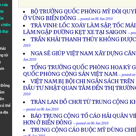
n của
BỘ TRƯỞNG QUỐC PHÒNG MỸ ĐÒI QUY
bi
Ở VÙNG BIỂN ĐÔNG
ủa
-- posted on 06 Jun 2010
TRÀ VINH: LỐC XOÁY LÀM SẬP, TỐC MÁI
 chiến
LÀM NGẬP ÐƯỜNG KẸT XE TẠI SAIGON
à
Đại
-- po
TRẦN KHẢI THANH THỦY KHÔNG ÐƯỢC
2010
phát
NGA SẼ GIÚP VIỆT NAM XÂY DỰNG CĂ
ng từ
Jun 2010
g
TỔNG TRƯỞNG QUỐC PHÒNG HOA KỲ G
Nam
QUỐC PHÒNG CỘNG SẢN VIỆT NAM
-- posted o
VIỆT NAM BỊ BỘI CHI NGÂN SÁCH TRÊN 
n Đông
ĐẦU TƯ NHẬT QUAN TÂM ĐẾN THỊ TRƯỜN
năm
2010
đến
TRÀN LAN ĐỒ CHƠI TỪ TRUNG CỘNG K
 có thể
-- posted on 06 Jun 2010
a địa
BÁO TRUNG CỘNG TỐ CÁO HẢI QUÂN V
HƠN Ở BIỂN ĐÔNG
-- posted on 06 Jun 2010
TRUNG CỘNG CÁO BUỘC MỸ DÙNG CHIẾ