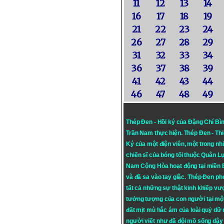
11
12
13
14
16
17
18
19
21
22
23
24
26
27
28
29
31
32
33
34
36
37
38
39
41
42
43
44
46
47
48
49
Thép Đen - Hồi ký của Đặng Chí Bì
Trần Nam thực hiện.
Thép Đen
- Th
Ký của một điện viên, một trong n
chiến sĩ của bóng tối thuộc Quân L
Nam Cộng Hòa hoạt động tại miền
và đã sa vào tay giặc. Thép Đen ph
tất cả những sự thật kinh khiếp vượ
tưởng tượng của con người tại mộ
đất mịt mù hắc ám của loài quỷ dữ
người viết như đã đội mồ sống dậy