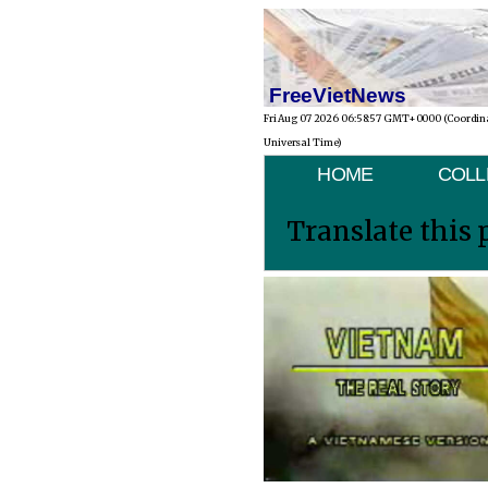
FreeVietNews
Fri Aug 07 2026 06:58:57 GMT+0000 (Coordin
Universal Time)
HOME
COLL
Translate this 