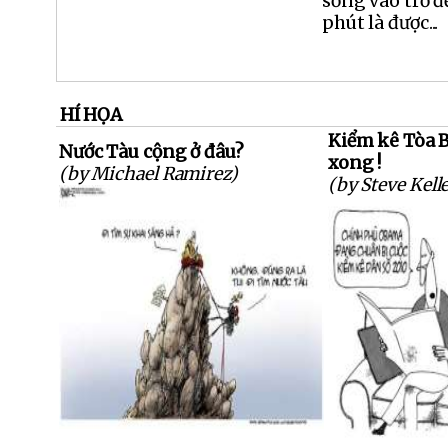
sống vào trở đ
phút là được...
HÍ HỌA
Kiểm kê Tòa Bạ
Nước Tàu cộng ở đâu?
xong !
(by Michael Ramirez)
(by Steve Kell