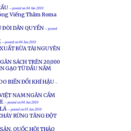
CẤU
-- posted on 04 Jun 2010
óng Viếng Thăm Roma
U ÐÒI DÂN QUYỀN
-- posted
E
-- posted on 04 Jun 2010
Ì XUẤT BỪA TÀI NGUYÊN
NGÂN SÁCH TRÊN 20,000
ẤN GẠO TỪ ĐẦU NĂM
DO BIẾN ĐỔI KHÍ HẬU
--
 VIỆT NAM NGĂN CẤM
TE
-- posted on 04 Jun 2010
 LÁ
-- posted on 03 Jun 2010
 CHÁY RỪNG TĂNG ĐỘT
 SẢN, QUỐC HỘI THẢO