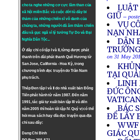
cho ta nghe những cơ cực lầm than của
LUẬT 
xã hội miền Bắc và cuộc đời tù đày bi
GIỮ
-- post
thảm của những chiến sĩ vô danh của
VỤ C
chúng ta, những người đã âm thầm chiến
NẠN NH
đấu và gục ngã vì lý tưởng
Tự Do
và
Đại
DÂN 
Nghĩa Dân Tộc
...
TRƯỞNG
Ở đây chỉ có tập I và II, từng được phát
on 31 May 20
thanh trên đài phát thanh Quê Hương từ
San Jose, California - Hoa Kỳ, trong
KHỦN
chương trình đọc truyện do Trần Nam
TẠI QU
phụ trách.
LINH
Thép Đen tập I và II do nhà xuất bản Đông
ĐỨC ÔN
Tiến phát hành từ năm 1987. Đến năm
VATICA
1991, tác giả tự xuất bản tập III và đến
BÁC 
năm 2005 thì hoàn tất tập IV. Quý vị có thể
ĐỂ LẤY 
hỏi mua sách hay dĩa đọc truyện qua địa
chỉ sau đây:
WWF 
GIÁC QU
Dang Chi Binh