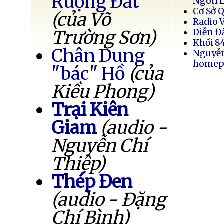
Ruộng Đất
Ngôn 
Cơ Sở 
(của Võ
Radio 
Trường Sơn)
Diễn Đ
Khối 8
Chân Dung
Nguyễ
homep
"bác" Hồ
(của
Kiều Phong)
Trại Kiên
Giam
(audio -
Nguyễn Chí
Thiệp)
Thép Đen
(audio - Đặng
Chí Bình)