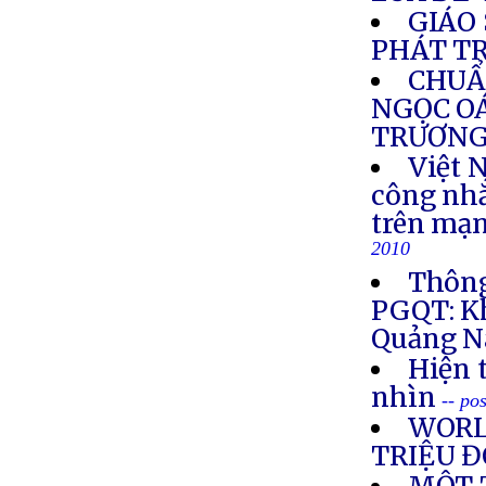
GIÁO
PHÁT T
CHUẨ
NGỌC O
TRƯƠNG
Việt 
công nhắ
trên mạn
2010
Thông
PGQT: Kh
Quảng N
Hiện 
nhìn
-- po
WORL
TRIỆU Đ