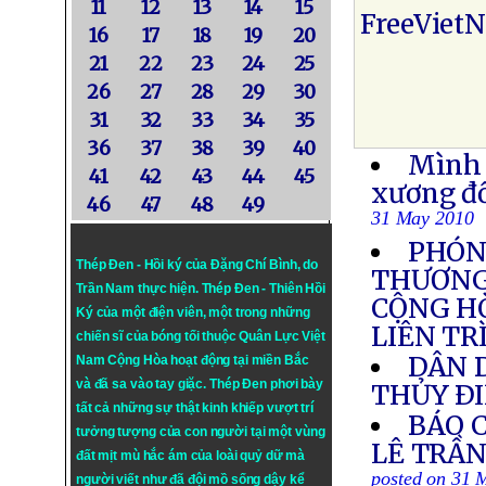
11
12
13
14
15
FreeViet
16
17
18
19
20
21
22
23
24
25
26
27
28
29
30
31
32
33
34
35
36
37
38
39
40
Mình 
41
42
43
44
45
xương đổ
46
47
48
49
31 May 2010
PHÓN
Thép Đen - Hồi ký của Đặng Chí Bình
, do
THƯƠNG
Trần Nam thực hiện.
Thép Đen
- Thiên Hồi
CỘNG H
Ký của một điện viên, một trong những
LIÊN TR
chiến sĩ của bóng tối thuộc Quân Lực Việt
DÂN 
Nam Cộng Hòa hoạt động tại miền Bắc
và đã sa vào tay giặc. Thép Đen phơi bày
THỦY Ð
tất cả những sự thật kinh khiếp vượt trí
BÁO 
tưởng tượng của con người tại một vùng
LÊ TRẦN
đất mịt mù hắc ám của loài quỷ dữ mà
posted on 31 
người viết như đã đội mồ sống dậy kể