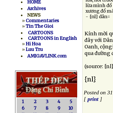
HOME
Archives
NEWS
»
Commentaries
»
Tin The Gioi
CARTOONS
Kính mời qu
CARTOONS in English
đây với Dâ
»
Hi Hoa
Oanh, cộng
»
Luu Tru
qua đường đ
AMIGAVLINK.com
(source: {n
{nl}
Posted on 3
[
print
]
1
2
3
4
5
6
7
8
9
10