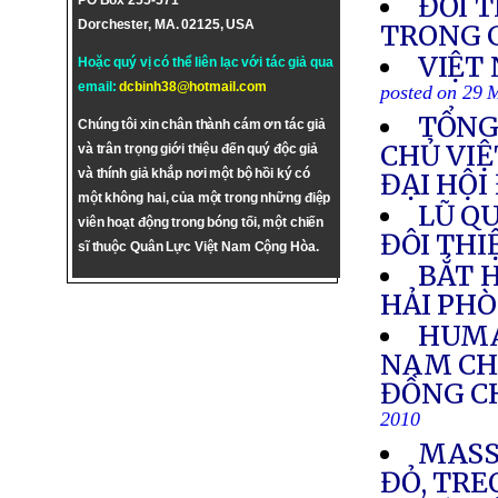
ĐỐI 
PO Box 255-571
Dorchester, MA. 02125, USA
TRONG 
VIỆT
Hoặc quý vị có thể liên lạc với tác giả qua
email:
dcbinh38@hotmail.com
posted on 29 
TỔNG
Chúng tôi xin chân thành cám ơn tác giả
CHỦ VIỆ
và trân trọng giới thiệu đến quý độc giả
và thính giả khắp nơi một bộ hồi ký có
ĐẠI HỘI
một không hai, của một trong những điệp
LŨ QU
viên hoạt động trong bóng tối, một chiến
ĐÔI TH
sĩ thuộc Quân Lực Việt Nam Cộng Hòa.
BẮT 
HẢI PH
HUMA
NAM CH
ĐỒNG C
2010
MASS
ĐỎ, TRE