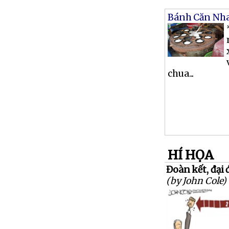
Bánh Căn Nh
chua...
HÍ HỌA
Đoàn kết, đại 
(by John Cole)