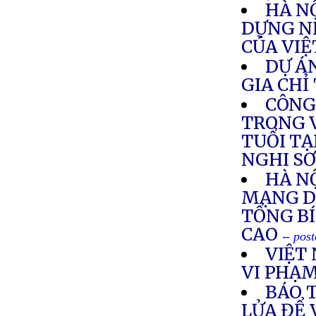
HÀ N
DỰNG N
CỦA VI
DỰ Á
GIA CHỈ
CÔNG
TRONG V
TUỔI T
NGHI S
HÀ N
MẠNG DI
TỔNG BÍ
CAO
-- pos
VIỆT 
VI PHẠ
BÁO 
LỬA ĐỂ