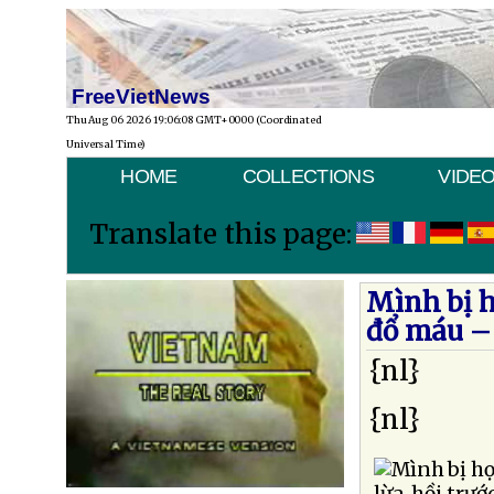
FreeVietNews
Thu Aug 06 2026 19:06:08 GMT+0000 (Coordinated
Universal Time)
HOME
COLLECTIONS
VIDE
Translate this page:
Mình bị h
đổ máu – 
{nl}
{nl}