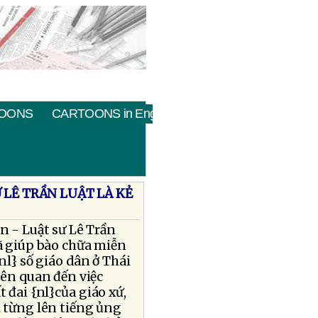
OONS
CARTOONS in English
 LÊ TRẦN LUẬT LÀ KẺ
n - Luật sư Lê Trần
ã giúp bào chữa miễn
nl} số giáo dân ở Thái
iên quan đến việc
 đai {nl}của giáo xứ,
 từng lên tiếng ủng