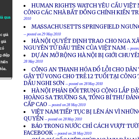
HUMAN RIGHTS WATCH YÊU CẦU VIỆT
CÔNG CÁC NHÀ BẤT ĐỒNG CHÍNH KIẾN T
giả qua
2010
MASSACHUSETTS SPRINGFIELD NGƯNG 
-- posted on 29 May 2010
c giả
HÀ NỘI QUYẾT ĐỊNH TRAO CHO NGA X
 giả
NGUYÊN TỬ ĐẦU TIÊN CỦA VIỆT NAM
 có
-- post
DỰ ÁN MỞ RỘNG HÀ NỘI BỊ GIỚI CHUYÊ
g điệp
28 May 2010
chiến
CÔNG AN THANH HÓA ĐỔ LỖI CHO DÂN
Hòa.
GÂY TỬ VONG CHO TRẺ 12 TUỔI TẠI CÔN
DẦU NGHI SƠN
-- posted on 28 May 2010
HÀ NỘI PHẢN ĐỐI TRUNG CỘNG LẮP ĐẶ
HOÀNG SA TRƯỜNG SA, TỔNG BÍ THƯ ĐẢNG
CẤP CAO
-- posted on 28 May 2010
VIỆT NAM TIẾP TỤC BỊ LÊN ÁN VÌ NHỮ
QUYỀN
-- posted on 28 May 2010
BÁO TRONG NƯỚC CHỈ CÁCH VƯỢT TƯỜ
FACEBOOK
-- posted on 28 May 2010