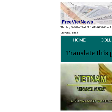
FreeVietNews
Thu Aug 06 2026 22:42:01 GMT+0000 (Coordi
Universal Time)
HOME
COLL
Translate this 