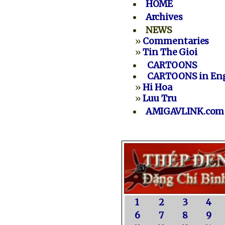
HOME
Archives
NEWS
»
Commentaries
»
Tin The Gioi
CARTOONS
CARTOONS in Eng
»
Hi Hoa
»
Luu Tru
AMIGAVLINK.com
1
2
3
4
6
7
8
9