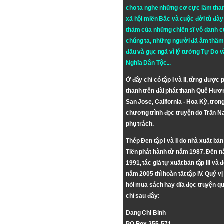
cho ta nghe những cơ cực lầm tha
xã hội miền Bắc và cuộc đời tù đày 
thảm của những chiến sĩ vô danh c
chúng ta, những người đã âm thầm
đấu và gục ngã vì lý tưởng
Tự Do
v
Nghĩa Dân Tộc
...
Ở đây chỉ có tập I và II, từng được 
thanh trên đài phát thanh Quê Hươ
San Jose, California - Hoa Kỳ, tron
chương trình đọc truyện do Trần 
phụ trách.
Thép Đen tập I và II do nhà xuất bả
Tiến phát hành từ năm 1987. Đến 
1991, tác giả tự xuất bản tập III và 
năm 2005 thì hoàn tất tập IV. Quý vị
hỏi mua sách hay dĩa đọc truyện qu
chỉ sau đây:
Dang Chi Binh