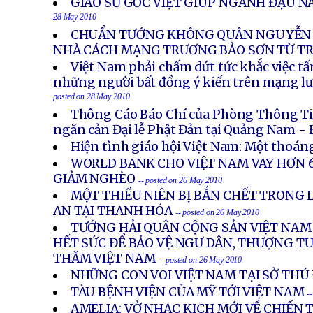
GIÁO SƯ GỐC VIỆT GIÚP NGÀNH ĐẬU N
28 May 2010
CHUẨN TƯỚNG KHÔNG QUÂN NGUYỄN 
NHÀ CÁCH MẠNG TRƯƠNG BẢO SƠN TỪ T
Việt Nam phải chấm dứt tức khắc việc t
những người bất đồng ý kiến trên mạng lư
posted on 28 May 2010
Thông Cáo Báo Chí của Phòng Thông T
ngăn cản Đại lễ Phật Đản tại Quảng Nam -
Hiện tình giáo hội Việt Nam: Một thoán
WORLD BANK CHO VIỆT NAM VAY HƠN 6
GIẢM NGHÈO
-- posted on 26 May 2010
MỘT THIẾU NIÊN BỊ BẮN CHẾT TRONG 
AN TẠI THANH HÓA
-- posted on 26 May 2010
TƯỚNG HẢI QUÂN CỘNG SẢN VIỆT NAM
HẾT SỨC ĐỂ BẢO VỆ NGƯ DÂN, THƯỢNG 
THĂM VIỆT NAM
-- posted on 26 May 2010
NHỮNG CON VOI VIỆT NAM TẠI SỞ THÚ
TÀU BỆNH VIỆN CỦA MỸ TỚI VIỆT NAM
-
AMELIA: VỞ NHẠC KỊCH MỚI VỀ CHIẾN