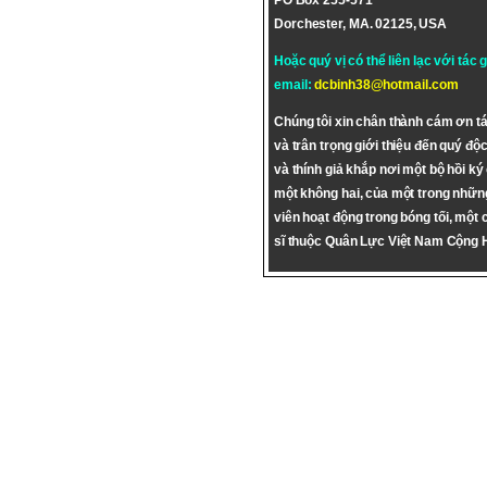
PO Box 255-571
Dorchester, MA. 02125, USA
Hoặc quý vị có thể liên lạc với tác 
email:
dcbinh38@hotmail.com
Chúng tôi xin chân thành cám ơn tá
và trân trọng giới thiệu đến quý độc
và thính giả khắp nơi một bộ hồi ký
một không hai, của một trong nhữn
viên hoạt động trong bóng tối, một 
sĩ thuộc Quân Lực Việt Nam Cộng 