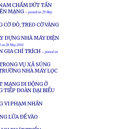
 NAM CHẤM DỨT TẤN
RÊN MẠNG
-- posted on 29 May
CỜ ĐỎ, TREO CỜ VÀNG
ÂY DỰNG NHÀ MÁY ĐIỆN
ed on 28 May 2010
N GIA CHỈ TRÍCH
-- posted on
 TRONG VỤ XẢ SÚNG
G TRƯỜNG NHÀ MÁY LỌC
T MẠNG DI ĐỘNG Ở
 TIẾP ĐOÀN ĐẠI BIỂU
NG VI PHẠM NHÂN
NG LỬA ĐỂ VÀO