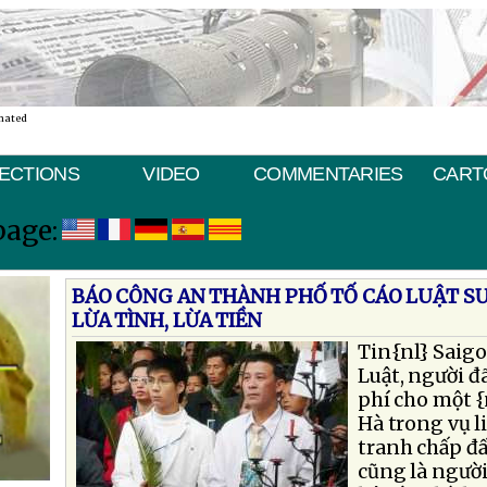
nated
ECTIONS
VIDEO
COMMENTARIES
CART
page:
BÁO CÔNG AN THÀNH PHỐ TỐ CÁO LUẬT SƯ
LỪA TÌNH, LỪA TIỀN
Tin{nl} Saigo
Luật, người đ
phí cho một {
Hà trong vụ l
tranh chấp đất
cũng là người