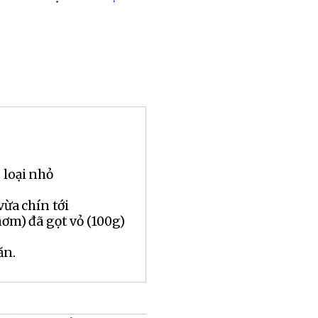
 loại nhỏ
vừa chín tới
hơm) đã gọt vỏ (100g)
ăn.