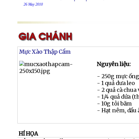
26 May 2010
Mực Xào Thập Cẩm
Nguyên liệu:
- 250g mực ống
- 1 quả dưa leo
- 2 quả cà chua 
- 1/4 quả dứa (t
- 10g tỏi băm
- Hạt nêm, dầu 
HÍ HỌA