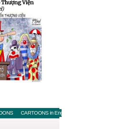
o Thượng Viện
l)
OONS
CARTOONS in English