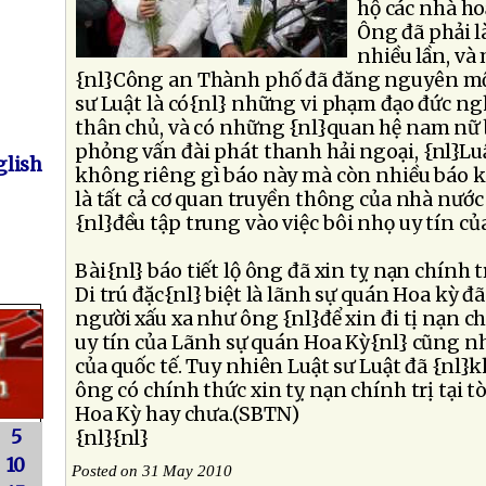
hộ các nhà ho
Ông đã phải l
nhiều lần, và
{nl}Công an Thành phố đã đăng nguyên một 
sư Luật là có{nl} những vi phạm đạo đức ngh
thân chủ, và có những {nl}quan hệ nam nữ b
phỏng vấn đài phát thanh hải ngoại, {nl}Luậ
lish
không riêng gì báo này mà còn nhiều báo k
là tất cả cơ quan truyền thông của nhà nướ
{nl}đều tập trung vào việc bôi nhọ uy tín củ
Bài{nl} báo tiết lộ ông đã xin tỵ nạn chính t
Di trú đặc{nl} biệt là lãnh sự quán Hoa kỳ 
người xấu xa như ông {nl}để xin đi tị nạn c
uy tín của Lãnh sự quán Hoa Kỳ{nl} cũng như
của quốc tế. Tuy nhiên Luật sư Luật đã {nl}
ông có chính thức xin tỵ nạn chính trị tại t
Hoa Kỳ hay chưa.(SBTN)
5
{nl}{nl}
10
Posted on 31 May 2010