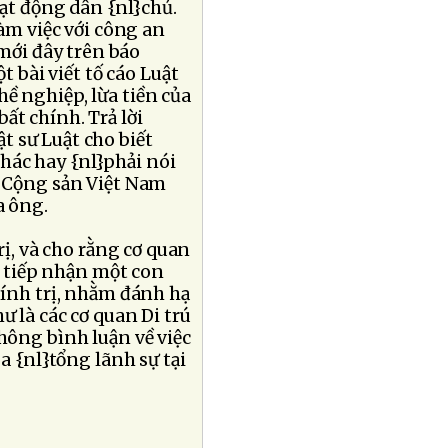
ạt động dân {nl}chủ.
àm việc với công an
 mới đây trên báo
bài viết tố cáo Luật
ề nghiệp, lừa tiền của
ất chính. Trả lời
t sư Luật cho biết
hác hay {nl}phải nói
c Cộng sản Việt Nam
a ông.
rị, và cho rằng cơ quan
đã tiếp nhận một con
hính trị, nhằm đánh hạ
 là các cơ quan Di trú
không bình luận về việc
òa {nl}tổng lãnh sự tại