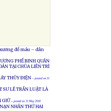
ổ xương đổ máu – dân
THƯƠNG PHẾ BINH QUÂN
ẢN TẠI CHÙA LIÊN TRÌ
ÁY THỦY ÐIỆN
-- posted on 31
 SƯ LÊ TRẦN LUẬT LÀ
M GIỮ
-- posted on 31 May 2010
 NẠN NHÂN THỨ HAI