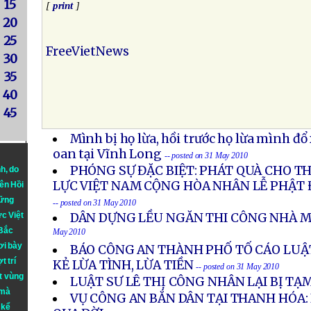
15
[
print
]
20
25
FreeVietNews
30
35
40
45
Mình bị họ lừa, hồi trước họ lừa mình đ
oan tại Vĩnh Long
-- posted on 31 May 2010
PHÓNG SỰ ĐẶC BIỆT: PHÁT QUÀ CHO 
nh
, do
LỰC VIỆT NAM CỘNG HÒA NHÂN LỄ PHẬT Đ
iên Hồi
hững
-- posted on 31 May 2010
ực Việt
DÂN DỰNG LỀU NGĂN THI CÔNG NHÀ M
 Bắc
May 2010
ơi bày
BÁO CÔNG AN THÀNH PHỐ TỐ CÁO LUẬT
t trí
KẺ LỪA TÌNH, LỪA TIỀN
-- posted on 31 May 2010
t vùng
LUẬT SƯ LÊ THỊ CÔNG NHÂN LẠI BỊ TẠ
 mà
VỤ CÔNG AN BẮN DÂN TẠI THANH HÓA:
 kể