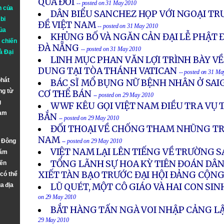
QUA ĐỜI
-- posted on 31 May 2010
n của
DÂN BIỂU SANCHEZ HỌP VỚI NGOẠI TR
bi
ĐỀ VIỆT NAM
-- posted on 31 May 2010
ủa
KHỦNG BỐ VÀ NGĂN CẢN ĐẠI LỄ PHẬT 
 chiến
ĐÀ NẴNG
-- posted on 31 May 2010
à
Đại
LINH MỤC PHAN VĂN LỢI TRÌNH BÀY V
DUNG TẠI TÒA THÁNH VATICAN
-- posted on 31 Ma
phát
BÁC SĨ MỔ BỤNG NỮ BỆNH NHÂN Ở SAI
ng từ
CƠ THỂ BÁN
-- posted on 29 May 2010
g
WWF KÊU GỌI VIỆT NAM ÐIỀU TRA VỤ T
Nam
BẮN
-- posted on 29 May 2010
ĐỐI THOẠI VỀ CHỐNG THAM NHŨNG TR
NAM
n Đông
-- posted on 29 May 2010
VIỆT NAM LẠI LÊN TIẾNG VỀ TRƯỜNG S
năm
TỔNG LÃNH SỰ HOA KỲ TIÊN ĐOÁN DÂN 
đến
XIẾT TÀN BẠO TRƯỚC ĐẠI HỘI ĐẢNG CỘNG
 có thể
a địa
LŨ QUÉT, MỘT CÔ GIÁO VÀ HAI CON SI
on 29 May 2010
BẮT HÀNG TẤN NGÀ VOI NHẬP CẢNG L
29 May 2010