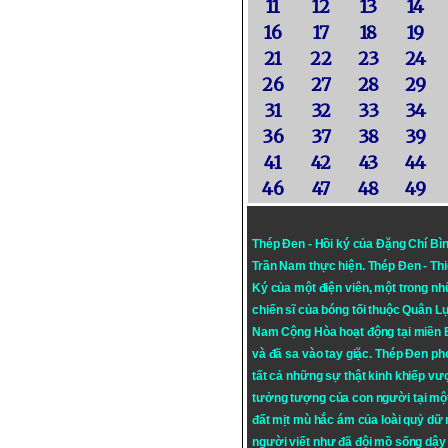
11
12
13
14
16
17
18
19
21
22
23
24
26
27
28
29
31
32
33
34
36
37
38
39
41
42
43
44
46
47
48
49
Thép Đen - Hồi ký của Đặng Chí Bì
Trần Nam thực hiện.
Thép Đen
- Th
Ký của một điện viên, một trong n
chiến sĩ của bóng tối thuộc Quân L
Nam Cộng Hòa hoạt động tại miền
và đã sa vào tay giặc. Thép Đen ph
tất cả những sự thật kinh khiếp vượ
tưởng tượng của con người tại mộ
đất mịt mù hắc ám của loài quỷ dữ
người viết như đã đội mồ sống dậy