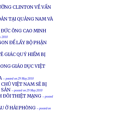
ƯỞNG CLINTON VỀ VẤN
ĐẢN TẠI QUẢNG NAM VÀ
Ề ĐỨC ÔNG CAO MINH
y 2010
GON ĐỂ LẤY BỘ PHẬN
Ê GIÁC QUÝ HIẾM BỊ
ONG GIÁO DỤC VIỆT
A
-- posted on 29 May 2010
CHỦ VIỆT NAM SẼ BỊ
 SẢN
-- posted on 29 May 2010
NH ĐÔI THIỆT MẠNG
-- posted
ẬU Ở HẢI PHÒNG
-- posted on