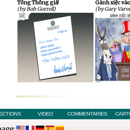
Tổng Thống giả!
Gánh xiệc và
(by Bob Gorrell)
(by Gary Varve
ECTIONS
VIDEO
COMMENTARIES
CART
page: