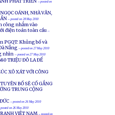
ÀNH PHÁT TRIỂN
-- posted on
NGỌC OÁNH, NHÀ VĂN,
RẦN
-- posted on 28 May 2010
ấn công nhắm vào
ới điện toán toàn cầu
--
in PGQT: Khủng bố và
 Đà Nẵng
-- posted on 27 May 2010
g nhìn
-- posted on 27 May 2010
80 TRIỆU ĐÔ LA ĐỂ
LÚC XÔ XÁT VỚI CÔNG
 TUYÊN BỐ SẼ CỐ GẮNG
TƯỚNG TRUNG CỘNG
 ĐỨC
-- posted on 26 May 2010
- posted on 26 May 2010
 TRANH VIỆT NAM
-- posted on