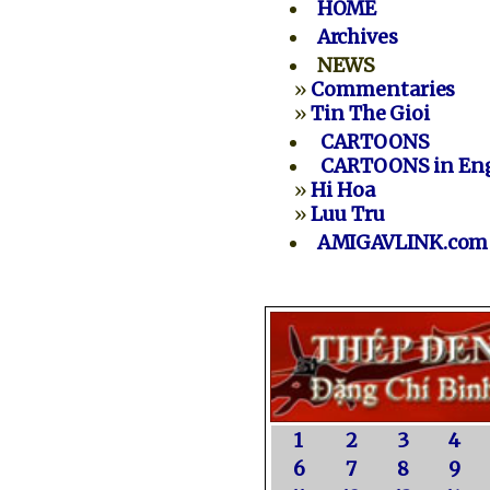
HOME
Archives
NEWS
»
Commentaries
»
Tin The Gioi
CARTOONS
CARTOONS in Eng
»
Hi Hoa
»
Luu Tru
AMIGAVLINK.com
1
2
3
4
6
7
8
9