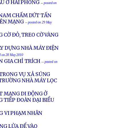
ẬU Ở HẢI PHÒNG
-- posted on
 NAM CHẤM DỨT TẤN
RÊN MẠNG
-- posted on 29 May
CỜ ĐỎ, TREO CỜ VÀNG
ÂY DỰNG NHÀ MÁY ĐIỆN
ed on 28 May 2010
N GIA CHỈ TRÍCH
-- posted on
 TRONG VỤ XẢ SÚNG
G TRƯỜNG NHÀ MÁY LỌC
T MẠNG DI ĐỘNG Ở
 TIẾP ĐOÀN ĐẠI BIỂU
NG VI PHẠM NHÂN
NG LỬA ĐỂ VÀO