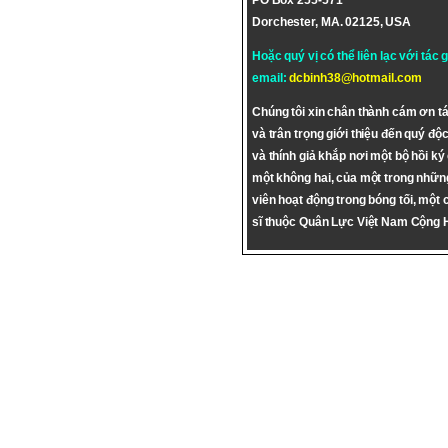
PO Box 255-571
Dorchester, MA. 02125, USA
Hoặc quý vị có thể liên lạc với tác 
email:
dcbinh38@hotmail.com
Chúng tôi xin chân thành cám ơn tá
và trân trọng giới thiệu đến quý độc
và thính giả khắp nơi một bộ hồi ký
một không hai, của một trong nhữn
viên hoạt động trong bóng tối, một 
sĩ thuộc Quân Lực Việt Nam Cộng 