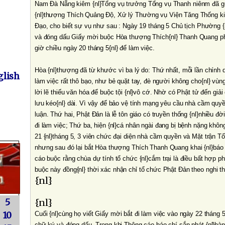
Nam Ðà Nẵng kiêm {nl}Tổng vụ trưởng Tổng vụ Thanh niênm đã gử
{nl}thượng Thích Quảng Ðộ, Xử lý Thường vụ Viện Tăng Thống ki
Ðạo, cho biết sự vụ như sau : Ngày 19 tháng 5 Chủ tịch Phường 
và đóng dấu Giấy mời buộc Hòa thượng Thích{nl} Thanh Quang ph
giờ chiều ngày 20 tháng 5{nl} để làm việc.
Hòa {nl}thượng đã từ khước vì ba lý do: Thứ nhất, mỗi lần chính 
lish
làm việc rất thô bạo, như bẻ quặt tay, đè người không cho{nl} vùn
lời lẽ thiếu văn hóa để buộc tội {nl}vô cớ. Nhờ có Phật tử đến giải
lưu kéo{nl} dài. Vì vậy để bảo vệ tính mạng yêu cầu nhà cầm quyền
luận. Thứ hai, Phật Ðản là lễ tôn giáo có truyền thống {nl}nhiều đời
đi làm việc; Thứ ba, hiện {nl}cá nhân ngài đang bị bệnh nặng khô
21 {nl}tháng 5, 3 viên chức đại diện nhà cầm quyền và Mặt trận Tổ
nhưng sau đó lại bắt Hòa thượng Thích Thanh Quang khai {nl}báo 
cáo buộc rằng chùa dự tính tổ chức {nl}cắm trại là điều bất hợp
buộc này đồng{nl} thời xác nhận chỉ tổ chức Phật Ðản theo nghi th
{nl}
5
{nl}
10
Cuối {nl}cùng họ viết Giấy mời bắt đi làm việc vào ngày 22 tháng
chữ ký và đóng dấu. Trong khi Thông cáo báo chí sắp phát {nl}hàn