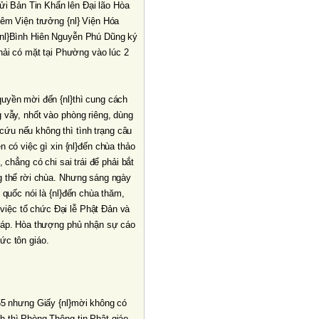
i Bản Tin Khẩn lên Ðại lão Hòa
êm Viện trưởng {nl} Viện Hóa
{nl}Bình Hiên Nguyễn Phú Dũng ký
ải có mặt tại Phường vào lúc 2
quyền mời đến {nl}thì cung cách
g vẫy, nhốt vào phòng riêng, dùng
 cứu nếu không thì tình trạng câu
 có việc gì xin {nl}đến chùa thảo
, chẳng có chi sai trái để phải bắt
ng thể rời chùa. Nhưng sáng ngày
 quốc nói là {nl}đến chùa thăm,
việc tổ chức Ðại lễ Phật Ðản và
 pháp. Hòa thượng phủ nhận sự cáo
ức tôn giáo.
 55 nhưng Giấy {nl}mời không có
h thì Phòng Thông tin Phật giáo