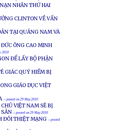
 NẠN NHÂN THỨ HAI
ƯỞNG CLINTON VỀ VẤN
ĐẢN TẠI QUẢNG NAM VÀ
Ề ĐỨC ÔNG CAO MINH
y 2010
GON ĐỂ LẤY BỘ PHẬN
Ê GIÁC QUÝ HIẾM BỊ
ONG GIÁO DỤC VIỆT
A
-- posted on 29 May 2010
CHỦ VIỆT NAM SẼ BỊ
 SẢN
-- posted on 29 May 2010
NH ĐÔI THIỆT MẠNG
-- posted