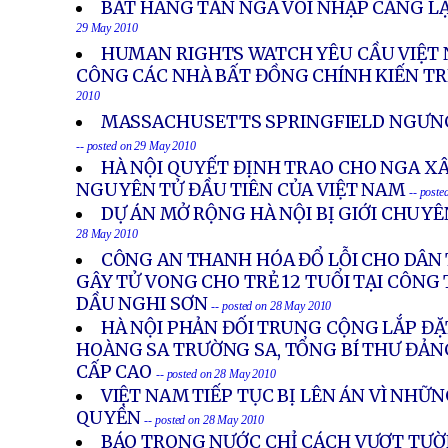
BẮT HÀNG TẤN NGÀ VOI NHẬP CẢNG L
29 May 2010
HUMAN RIGHTS WATCH YÊU CẦU VIỆT
CÔNG CÁC NHÀ BẤT ĐỒNG CHÍNH KIẾN T
2010
MASSACHUSETTS SPRINGFIELD NGƯNG 
-- posted on 29 May 2010
HÀ NỘI QUYẾT ĐỊNH TRAO CHO NGA X
NGUYÊN TỬ ĐẦU TIÊN CỦA VIỆT NAM
-- post
DỰ ÁN MỞ RỘNG HÀ NỘI BỊ GIỚI CHUYÊ
28 May 2010
CÔNG AN THANH HÓA ĐỔ LỖI CHO DÂN
GÂY TỬ VONG CHO TRẺ 12 TUỔI TẠI CÔN
DẦU NGHI SƠN
-- posted on 28 May 2010
HÀ NỘI PHẢN ĐỐI TRUNG CỘNG LẮP ĐẶ
HOÀNG SA TRƯỜNG SA, TỔNG BÍ THƯ ĐẢNG
CẤP CAO
-- posted on 28 May 2010
VIỆT NAM TIẾP TỤC BỊ LÊN ÁN VÌ NHỮ
QUYỀN
-- posted on 28 May 2010
BÁO TRONG NƯỚC CHỈ CÁCH VƯỢT TƯỜ