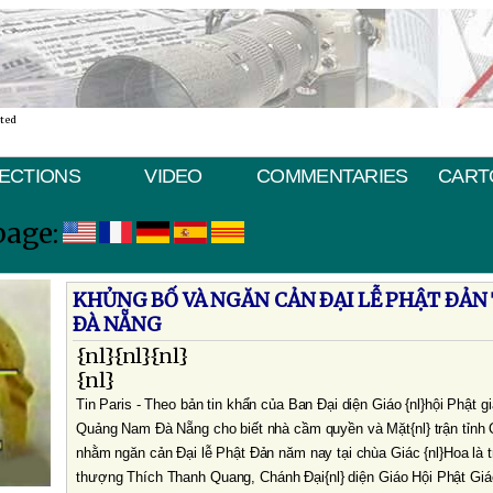
ated
ECTIONS
VIDEO
COMMENTARIES
CART
page:
KHỦNG BỐ VÀ NGĂN CẢN ÐẠI LỄ PHẬT ÐẢN
ÐÀ NẴNG
{nl}{nl}{nl}
{nl}
Tin
Paris
- Theo bản tin khẩn của Ban Ðại diện Giáo {nl}hội Phật g
Quảng
Nam
Ðà Nẵng cho biết nhà cầm quyền và Mặt{nl} trận tỉn
nhằm ngăn cản Ðại lễ Phật Ðản năm nay tại chùa Giác {nl}Hoa là 
thượng Thích Thanh Quang, Chánh Ðại{nl} diện Giáo Hội Phật Gi