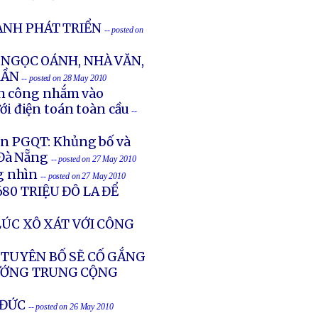
ÀNH PHÁT TRIỂN
-- posted on
NGỌC OÁNH, NHÀ VĂN,
RẦN
-- posted on 28 May 2010
ấn công nhắm vào
ới điện toán toàn cầu
--
in PGQT: Khủng bố và
 Đà Nẵng
-- posted on 27 May 2010
g nhìn
-- posted on 27 May 2010
80 TRIỆU ĐÔ LA ĐỂ
LÚC XÔ XÁT VỚI CÔNG
 TUYÊN BỐ SẼ CỐ GẮNG
TƯỚNG TRUNG CỘNG
 ĐỨC
-- posted on 26 May 2010