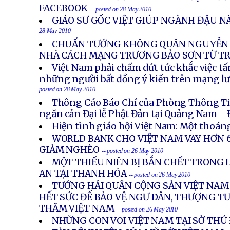
FACEBOOK
-- posted on 28 May 2010
GIÁO SƯ GỐC VIỆT GIÚP NGÀNH ĐẬU N
28 May 2010
CHUẨN TƯỚNG KHÔNG QUÂN NGUYỄN 
NHÀ CÁCH MẠNG TRƯƠNG BẢO SƠN TỪ T
Việt Nam phải chấm dứt tức khắc việc t
những người bất đồng ý kiến trên mạng lư
posted on 28 May 2010
Thông Cáo Báo Chí của Phòng Thông T
ngăn cản Đại lễ Phật Đản tại Quảng Nam -
Hiện tình giáo hội Việt Nam: Một thoán
WORLD BANK CHO VIỆT NAM VAY HƠN 6
GIẢM NGHÈO
-- posted on 26 May 2010
MỘT THIẾU NIÊN BỊ BẮN CHẾT TRONG 
AN TẠI THANH HÓA
-- posted on 26 May 2010
TƯỚNG HẢI QUÂN CỘNG SẢN VIỆT NAM
HẾT SỨC ĐỂ BẢO VỆ NGƯ DÂN, THƯỢNG 
THĂM VIỆT NAM
-- posted on 26 May 2010
NHỮNG CON VOI VIỆT NAM TẠI SỞ THÚ