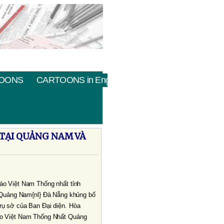
OONS
CARTOONS in English
 TẠI QUẢNG NAM VÀ
iáo Việt Nam Thống nhất tỉnh
h Quảng
Nam
{nl} Ðà Nẵng khủng bố
trụ sở của Ban Ðại diện. Hòa
áo Việt Nam Thống Nhất Quảng