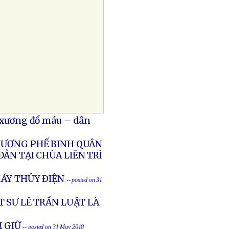
ổ xương đổ máu – dân
THƯƠNG PHẾ BINH QUÂN
ẢN TẠI CHÙA LIÊN TRÌ
ÁY THỦY ÐIỆN
-- posted on 31
 SƯ LÊ TRẦN LUẬT LÀ
M GIỮ
-- posted on 31 May 2010