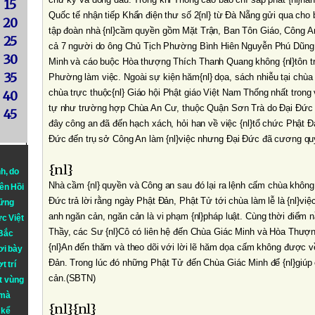
15
Quốc tế nhận tiếp Khẩn điện thư số 2{nl} từ Ðà Nẵng gửi qua cho
20
tập đoàn nhà {nl}cầm quyền gồm Mặt Trận, Ban Tôn Giáo, Công An
25
cả 7 người do ông Chủ Tịch Phường Bình Hiên Nguyễn Phú Dũng 
30
Minh và cáo buộc Hòa thượng Thích Thanh Quang không {nl}tôn tr
35
Phường làm việc. Ngoài sự kiện hăm{nl} dọa, sách nhiễu tại chùa 
chùa trực thuộc{nl} Giáo hội Phật giáo Việt Nam Thống nhất trong
40
tự như trường hợp Chùa An Cư, thuộc Quận Sơn Trà do Ðại Ðức Thí
45
đây công an đã đến hạch xách, hỏi han về việc {nl}tổ chức Phật 
Ðức đến trụ sở Công An làm {nl}việc nhưng Ðại Ðức đã cương quy
{nl}
nh
, do
Nhà cầm {nl} quyền và Công an sau đó lại ra lệnh cấm chùa không
iên Hồi
Ðức trả lời rằng ngày Phật Ðản, Phật Tử tới chùa làm lễ là {nl}việ
hững
anh ngăn cản, ngăn cản là vi phạm {nl}pháp luật. Cùng thời điểm n
ực Việt
Thầy, các Sư {nl}Cô có liên hệ đến Chùa Giác Minh và Hòa Thư
 Bắc
{nl}An đến thăm và theo dõi với lời lẽ hăm dọa cấm không được v
ơi bày
Ðản. Trong lúc đó những Phật Tử đến Chùa Giác Minh để {nl}giúp
t trí
cản.(SBTN)
t vùng
 mà
{nl}{nl}
 kể