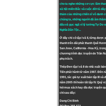
cho ta nghe những cơ cực lầm tha
xã hội miền Bắc và cuộc đời tù đày 
thảm của những chiến sĩ vô danh c
chúng ta, những người đã âm thầm
đấu và gục ngã vì lý tưởng
Tự Do
v
Nghĩa Dân Tộc
...
Ở đây chỉ có tập I và II, từng được 
thanh trên đài phát thanh Quê Hươ
San Jose, California - Hoa Kỳ, tron
chương trình đọc truyện do Trần 
phụ trách.
Thép Đen tập I và II do nhà xuất bả
Tiến phát hành từ năm 1987. Đến 
1991, tác giả tự xuất bản tập III và 
năm 2005 thì hoàn tất tập IV. Quý vị
hỏi mua sách hay dĩa đọc truyện qu
chỉ sau đây:
Dang Chi Binh