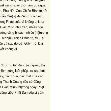
 biết sáng ngày thứ năm vừa qua,
, Phụ Nữ, Cựu Chiến Binh {nl}tất
dẫn đầu{nl} đã đến Chùa Giác
ọng Pháp Luật vì không chịu ra
Giác Minh như trên, nhiều ngôi
 vùng cũng bị sách nhiễu {nl}tương
ch{nl} Thiện Phúc trụ trì. Tại
Ðản và sau đó gởi Giấy mời Ðại
ết không đi.
 được tụ tập đông {nl}người, Ðại
c làm đúng luật pháp, tại sao các
ầy, các chùa, các thất của các
ợng Thanh Quang đều có Công
ề Giác Minh {nl}trong ngày Phật
 công việc Phật Ðản đều bị cấm