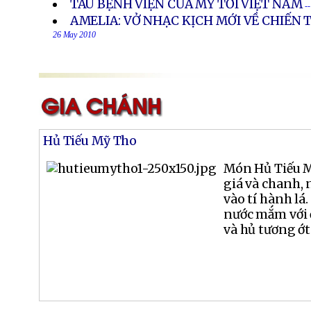
TÀU BỆNH VIỆN CỦA MỸ TỚI VIỆT NAM
-
AMELIA: VỞ NHẠC KỊCH MỚI VỀ CHIẾN
26 May 2010
Hủ Tiếu Mỹ Tho
Món Hủ Tiếu M
giá và chanh, 
vào tí hành lá
nước mắm với ớ
và hủ tương ớt