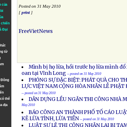
n của
Posted on 31 May 2010
bi
[
print
]
ủa
 chiến
à
Đại
FreeVietNews
phát
ng từ
g
Nam
Mình bị họ lừa, hồi trước họ lừa mình đ
oan tại Vĩnh Long
-- posted on 31 May 2010
PHÓNG SỰ ĐẶC BIỆT: PHÁT QUÀ CHO 
n Đông
LỰC VIỆT NAM CỘNG HÒA NHÂN LỄ PHẬT Đ
năm
đến
-- posted on 31 May 2010
DÂN DỰNG LỀU NGĂN THI CÔNG NHÀ M
 có thể
a địa
May 2010
BÁO CÔNG AN THÀNH PHỐ TỐ CÁO LUẬT
KẺ LỪA TÌNH, LỪA TIỀN
-- posted on 31 May 2010
LUẬT SƯ LÊ THỊ CÔNG NHÂN LẠI BỊ TẠ