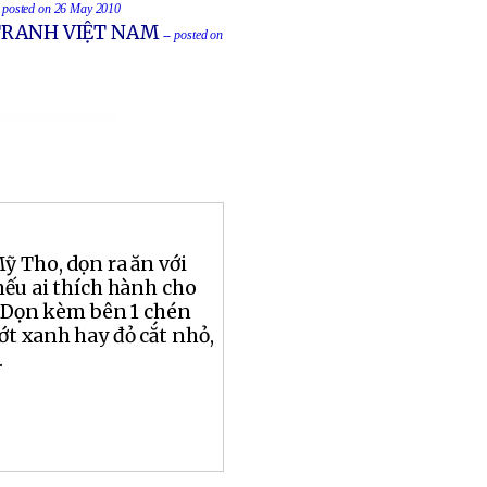
- posted on 26 May 2010
 TRANH VIỆT NAM
-- posted on
ỹ Tho, dọn ra ăn với
nếu ai thích hành cho
. Dọn kèm bên 1 chén
t xanh hay đỏ cắt nhỏ,
.