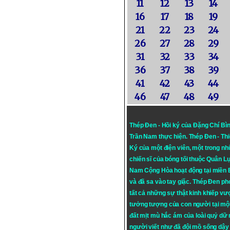
11
12
13
14
16
17
18
19
21
22
23
24
26
27
28
29
31
32
33
34
36
37
38
39
41
42
43
44
46
47
48
49
Thép Đen - Hồi ký của Đặng Chí Bì
Trần Nam thực hiện.
Thép Đen
- Th
Ký của một điện viên, một trong n
chiến sĩ của bóng tối thuộc Quân L
Nam Cộng Hòa hoạt động tại miền
và đã sa vào tay giặc. Thép Đen ph
tất cả những sự thật kinh khiếp vượ
tưởng tượng của con người tại mộ
đất mịt mù hắc ám của loài quỷ dữ
người viết như đã đội mồ sống dậy