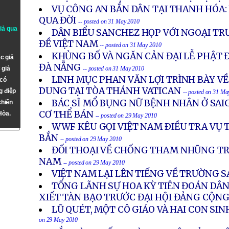
VỤ CÔNG AN BẮN DÂN TẠI THANH HÓA:
QUA ĐỜI
-- posted on 31 May 2010
giả qua
DÂN BIỂU SANCHEZ HỌP VỚI NGOẠI TR
ĐỀ VIỆT NAM
-- posted on 31 May 2010
KHỦNG BỐ VÀ NGĂN CẢN ĐẠI LỄ PHẬT 
c giả
ĐÀ NẴNG
 giả
-- posted on 31 May 2010
LINH MỤC PHAN VĂN LỢI TRÌNH BÀY V
 có
DUNG TẠI TÒA THÁNH VATICAN
g điệp
-- posted on 31 Ma
BÁC SĨ MỔ BỤNG NỮ BỆNH NHÂN Ở SAI
chiến
CƠ THỂ BÁN
Hòa.
-- posted on 29 May 2010
WWF KÊU GỌI VIỆT NAM ÐIỀU TRA VỤ T
BẮN
-- posted on 29 May 2010
ĐỐI THOẠI VỀ CHỐNG THAM NHŨNG TR
NAM
-- posted on 29 May 2010
VIỆT NAM LẠI LÊN TIẾNG VỀ TRƯỜNG S
TỔNG LÃNH SỰ HOA KỲ TIÊN ĐOÁN DÂN 
XIẾT TÀN BẠO TRƯỚC ĐẠI HỘI ĐẢNG CỘNG
LŨ QUÉT, MỘT CÔ GIÁO VÀ HAI CON SI
on 29 May 2010