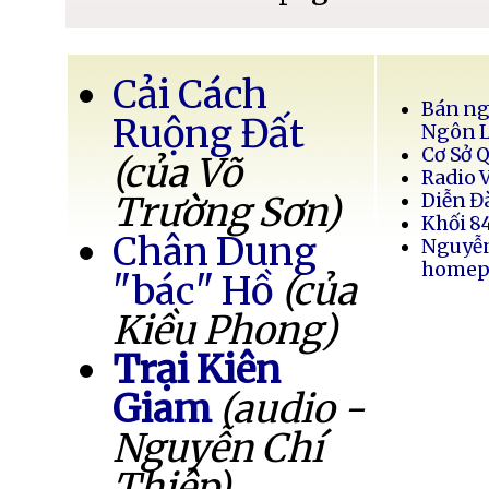
Cải Cách
Bán ng
Ruộng Đất
Ngôn 
Cơ Sở 
(của Võ
Radio 
Trường Sơn)
Diễn Đ
Khối 8
Chân Dung
Nguyễ
homep
"bác" Hồ
(của
Kiều Phong)
Trại Kiên
Giam
(audio -
Nguyễn Chí
Thiệp)