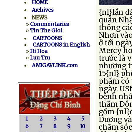
HOME
Archives
{nl}lần đ
NEWS
quân Nhật
»
Commentaries
thông cá
»
Tin The Gioi
Nhơn vào 
CARTOONS
ở tới ngà
CARTOONS in English
Mercy hoạ
»
Hi Hoa
trước là 
»
Luu Tru
phương ti
AMIGAVLINK.com
15{nl} ph
phẩm có 
ngày. US
bệnh nhâ
thăm Ðôn
gồm {nl}
Dương và
1
2
3
4
5
chăm sóc
6
7
8
9
10