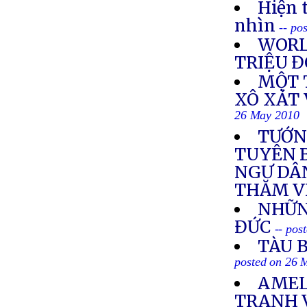
Hiện 
nhìn
-- po
WORL
TRIỆU Đ
MỘT 
XÔ XÁT 
26 May 2010
TƯỚN
TUYÊN B
NGƯ DÂ
THĂM V
NHỮN
ĐỨC
-- pos
TÀU 
posted on 26 
AMEL
TRANH 