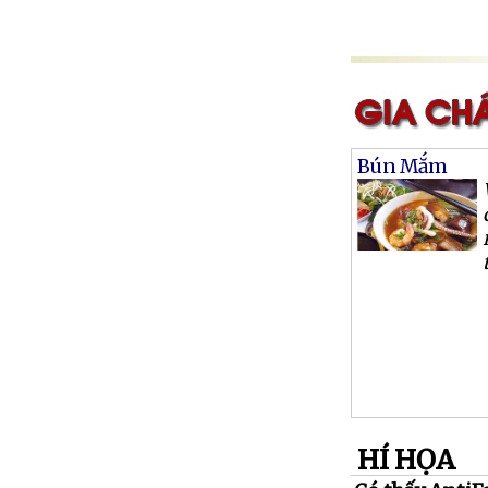
Bún Mắm
HÍ HỌA