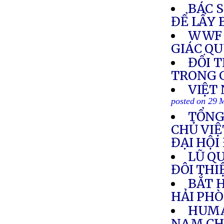
BÁC 
ĐỂ LẤY 
WWF 
GIÁC QU
ĐỐI 
TRONG 
VIỆT
posted on 29 
TỔNG
CHỦ VIỆ
ĐẠI HỘI
LŨ QU
ĐÔI TH
BẮT 
HẢI PH
HUMA
NAM CH