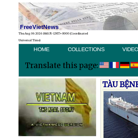
FreeVietNews
Thu Aug 06 2026 18:45:35 GMT+0000 (Coordinated
Universal Time)
HOME
COLLECTIONS
VIDE
Translate this page:
TÀU BỆN