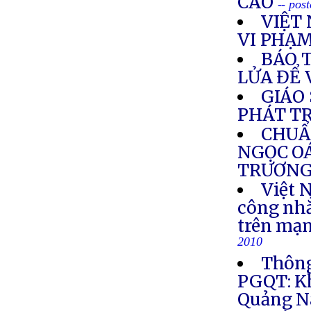
CAO
-- pos
VIỆT 
VI PHẠ
BÁO 
LỬA ĐỂ
GIÁO
PHÁT T
CHUẨ
NGỌC O
TRƯƠNG
Việt 
công nhắ
trên mạn
2010
Thông
PGQT: Kh
Quảng N