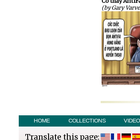
Có thấy AntiF
(by Gary Varve
HOME
COLLECTIONS
VIDE
Translate this page: