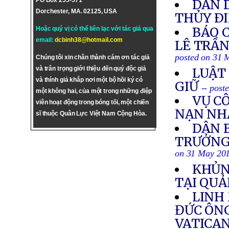
PO Box 255-571
DÂN 
Dorchester, MA. 02125, USA
THỦY Ð
BÁO 
Hoặc quý vị có thể liên lạc với tác giả qua
email:
dcbinh38@hotmail.com
LÊ TRẦN
posted on 31 
Chúng tôi xin chân thành cám ơn tác giả
và trân trọng giới thiệu đến quý độc giả
LUẬT 
và thính giả khắp nơi một bộ hồi ký có
GIỮ
-- post
một không hai, của một trong những điệp
VỤ C
viên hoạt động trong bóng tối, một chiến
NẠN NH
sĩ thuộc Quân Lực Việt Nam Cộng Hòa.
DÂN 
TRƯỞNG
on 31 May 20
KHỦN
TẠI QU
LINH
ĐỨC ÔN
VATICA