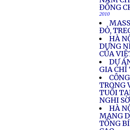
ĐỒNG C
2010
MASS
ĐỎ, TRE
HÀ N
DỰNG N
CỦA VI
DỰ Á
GIA CHỈ
CÔNG
TRONG V
TUỔI T
NGHI S
HÀ N
MẠNG DI
TỔNG BÍ