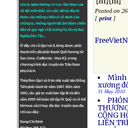
{nl}{nl}
cho ta nghe những cơ cực lầm than của
Posted on 2
xã hội miền Bắc và cuộc đời tù đày bi
[
print
]
thảm của những chiến sĩ vô danh của
chúng ta, những người đã âm thầm chiến
đấu và gục ngã vì lý tưởng
Tự Do
và
Đại
Nghĩa Dân Tộc
...
FreeViet
Ở đây chỉ có tập I và II, từng được phát
thanh trên đài phát thanh Quê Hương từ
San Jose, California - Hoa Kỳ, trong
chương trình đọc truyện do Trần Nam
phụ trách.
Mình 
Thép Đen tập I và II do nhà xuất bản Đông
xương đổ
Tiến phát hành từ năm 1987. Đến năm
31 May 2010
1991, tác giả tự xuất bản tập III và đến
PHÓN
năm 2005 thì hoàn tất tập IV. Quý vị có thể
THƯƠNG
hỏi mua sách hay dĩa đọc truyện qua địa
chỉ sau đây:
CỘNG H
LIÊN TR
Dang Chi Binh