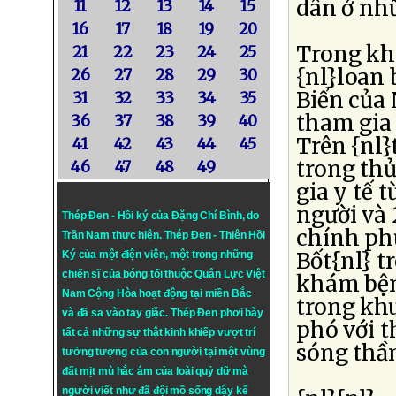
dân ở nh
11
12
13
14
15
16
17
18
19
20
Trong kh
21
22
23
24
25
{nl}loan 
26
27
28
29
30
Biển của 
31
32
33
34
35
tham gia 
36
37
38
39
40
Trên {nl}
41
42
43
44
45
trong thủ
46
47
48
49
gia y tế 
người và 
Thép Đen - Hồi ký của Đặng Chí Bình
, do
chính ph
Trần Nam thực hiện.
Thép Đen
- Thiên Hồi
Bốt{nl} t
Ký của một điện viên, một trong những
chiến sĩ của bóng tối thuộc Quân Lực Việt
khám bện
Nam Cộng Hòa hoạt động tại miền Bắc
trong kh
và đã sa vào tay giặc. Thép Đen phơi bày
phó với t
tất cả những sự thật kinh khiếp vượt trí
sóng thầ
tưởng tượng của con người tại một vùng
đất mịt mù hắc ám của loài quỷ dữ mà
người viết như đã đội mồ sống dậy kể