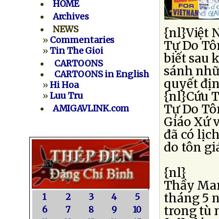
HOME
Archives
NEWS
{nl}Việt 
»
Commentaries
Tự Do Tô
»
Tin The Gioi
biết sau 
CARTOONS
sánh nhữn
CARTOONS in English
quyết đị
»
Hi Hoa
{nl}Cứu T
»
Luu Tru
Tự Do Tô
AMIGAVLINK.com
Giáo Xứ 
đã có lịc
do tôn gi
{nl}
Thầy Mar
tháng 5 n
1
2
3
4
5
trong tù 
6
7
8
9
10