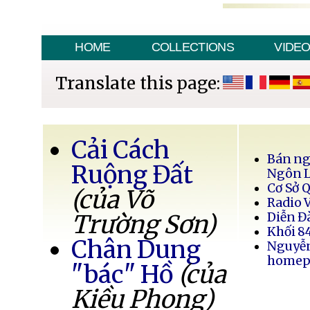
HOME
COLLECTIONS
VIDE
Translate this page:
Cải Cách
Bán ng
Ruộng Đất
Ngôn 
Cơ Sở 
(của Võ
Radio 
Trường Sơn)
Diễn Đ
Khối 8
Chân Dung
Nguyễ
homep
"bác" Hồ
(của
Kiều Phong)