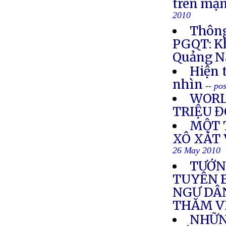
trên mạn
2010
Thông
PGQT: Kh
Quảng N
Hiện 
nhìn
-- po
WORL
TRIỆU Đ
MỘT 
XÔ XÁT 
26 May 2010
TƯỚN
TUYÊN B
NGƯ DÂ
THĂM V
NHỮN