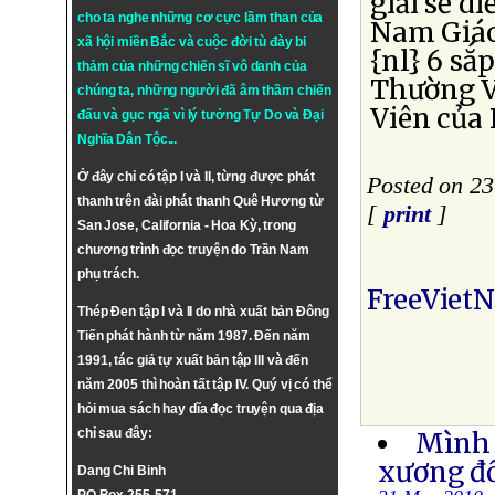
giải sẽ d
cho ta nghe những cơ cực lầm than của
Nam Giáo
xã hội miền Bắc và cuộc đời tù đày bi
{nl} 6 sắ
thảm của những chiến sĩ vô danh của
Thường V
chúng ta, những người đã âm thầm chiến
Viên của
đấu và gục ngã vì lý tưởng
Tự Do
và
Đại
Nghĩa Dân Tộc
...
Ở đây chỉ có tập I và II, từng được phát
Posted on 2
thanh trên đài phát thanh Quê Hương từ
[
print
]
San Jose, California - Hoa Kỳ, trong
chương trình đọc truyện do Trần Nam
phụ trách.
FreeViet
Thép Đen tập I và II do nhà xuất bản Đông
Tiến phát hành từ năm 1987. Đến năm
1991, tác giả tự xuất bản tập III và đến
năm 2005 thì hoàn tất tập IV. Quý vị có thể
hỏi mua sách hay dĩa đọc truyện qua địa
chỉ sau đây:
Mình 
xương đổ
Dang Chi Binh