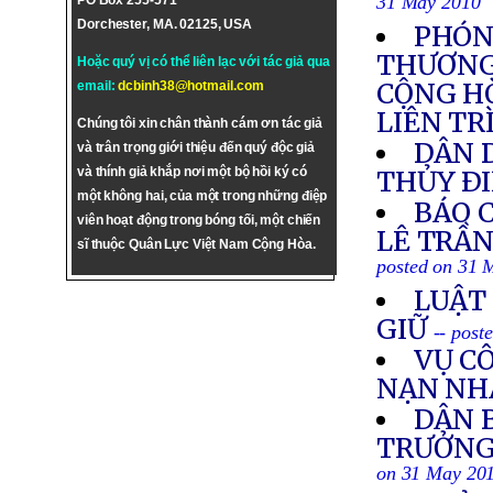
31 May 2010
PO Box 255-571
Dorchester, MA. 02125, USA
PHÓN
THƯƠNG
Hoặc quý vị có thể liên lạc với tác giả qua
CỘNG H
email:
dcbinh38@hotmail.com
LIÊN TR
Chúng tôi xin chân thành cám ơn tác giả
DÂN 
và trân trọng giới thiệu đến quý độc giả
và thính giả khắp nơi một bộ hồi ký có
THỦY Ð
một không hai, của một trong những điệp
BÁO 
viên hoạt động trong bóng tối, một chiến
LÊ TRẦN
sĩ thuộc Quân Lực Việt Nam Cộng Hòa.
posted on 31 
LUẬT 
GIỮ
-- post
VỤ C
NẠN NH
DÂN 
TRƯỞNG
on 31 May 20