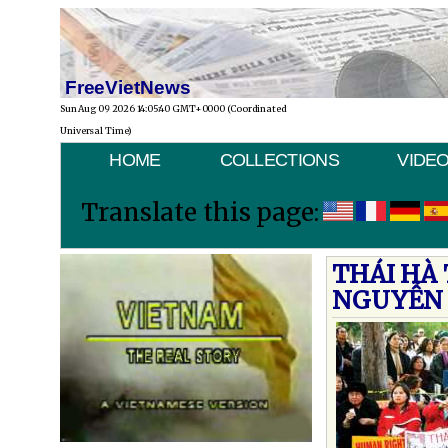
FreeVietNews
Sun Aug 09 2026 14:05:40 GMT+0000 (Coordinated
Universal Time)
HOME
COLLECTIONS
VIDE
Translate this page:
THÁI HÀ 
NGUYỄN 