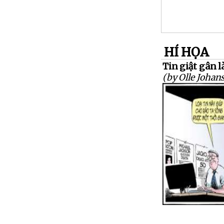
HÍ HỌA
Tin giật gân là
(by Olle Johan