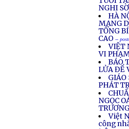
TUỔI T
NGHI S
HÀ N
MẠNG DI
TỔNG BÍ
CAO
-- pos
VIỆT 
VI PHẠ
BÁO 
LỬA ĐỂ
GIÁO
PHÁT T
CHUẨ
NGỌC O
TRƯƠNG
Việt 
công nhắ