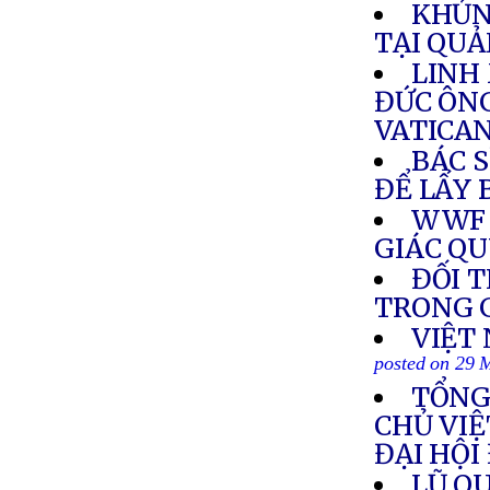
KHỦN
TẠI QU
LINH
ĐỨC ÔN
VATICA
BÁC 
ĐỂ LẤY 
WWF 
GIÁC QU
ĐỐI 
TRONG 
VIỆT
posted on 29 
TỔNG
CHỦ VIỆ
ĐẠI HỘI
LŨ QU