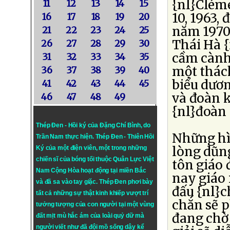
{nl}Clém
11
12
13
14
15
10, 1963,
16
17
18
19
20
năm 1970.
21
22
23
24
25
Thái Hà {
26
27
28
29
30
cầm cành 
31
32
33
34
35
một thách
36
37
38
39
40
biểu dươn
41
42
43
44
45
và đoàn k
46
47
48
49
{nl}đoàn 
Thép Đen - Hồi ký của Đặng Chí Bình
, do
Những hìn
Trần Nam thực hiện.
Thép Đen
- Thiên Hồi
lòng dũn
Ký của một điện viên, một trong những
chiến sĩ của bóng tối thuộc Quân Lực Việt
tôn giáo 
Nam Cộng Hòa hoạt động tại miền Bắc
nay giáo 
và đã sa vào tay giặc. Thép Đen phơi bày
đấu {nl}c
tất cả những sự thật kinh khiếp vượt trí
chắn sẽ 
tưởng tượng của con người tại một vùng
đang chờ 
đất mịt mù hắc ám của loài quỷ dữ mà
người viết như đã đội mồ sống dậy kể