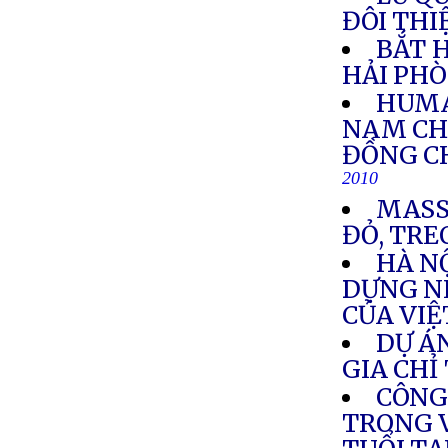
ĐÔI TH
BẮT 
HẢI PH
HUMA
NAM CH
ĐỒNG C
2010
MASS
ĐỎ, TRE
HÀ N
DỰNG N
CỦA VI
DỰ Á
GIA CHỈ
CÔNG
TRONG V