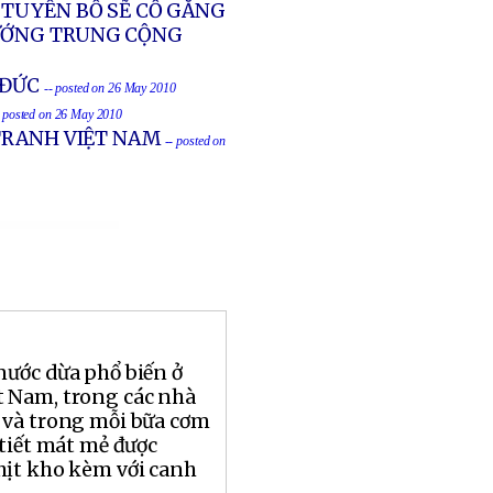
 TUYÊN BỐ SẼ CỐ GẮNG
TƯỚNG TRUNG CỘNG
 ĐỨC
-- posted on 26 May 2010
- posted on 26 May 2010
 TRANH VIỆT NAM
-- posted on
nước dừa phổ biến ở
 Nam, trong các nhà
 và trong mỗi bữa cơm
 tiết mát mẻ được
hịt kho kèm với canh