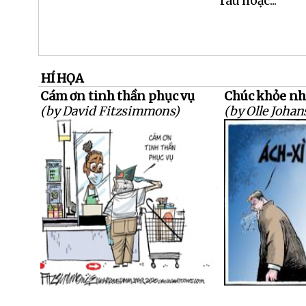
rau hoặc...
HÍ HỌA
Cám ơn tinh thần phục vụ
Chúc khỏe nh
(by David Fitzsimmons)
(by Olle Johan