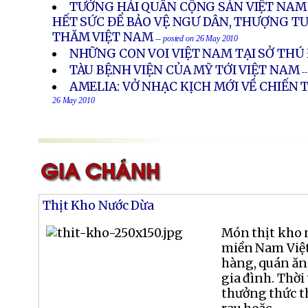
TƯỚNG HẢI QUÂN CỘNG SẢN VIỆT NAM
HẾT SỨC ĐỂ BẢO VỆ NGƯ DÂN, THƯỢNG 
THĂM VIỆT NAM
-- posted on 26 May 2010
NHỮNG CON VOI VIỆT NAM TẠI SỞ THÚ
TÀU BỆNH VIỆN CỦA MỸ TỚI VIỆT NAM
-
AMELIA: VỞ NHẠC KỊCH MỚI VỀ CHIẾN
26 May 2010
Thịt Kho Nước Dừa
Món thịt kho 
miền Nam Việt
hàng, quán ăn
gia đình. Thời
thưởng thức t