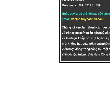
PO Box 255-571
Dorchester, MA. 02125, USA
Hoặc quý vị có thể liên lạc với tác 
email:
dcbinh38@hotmail.com
Chúng tôi xin chân thành cám ơn tá
và trân trọng giới thiệu đến quý độc
và thính giả khắp nơi một bộ hồi ký
một không hai, của một trong nhữn
viên hoạt động trong bóng tối, một 
sĩ thuộc Quân Lực Việt Nam Cộng 