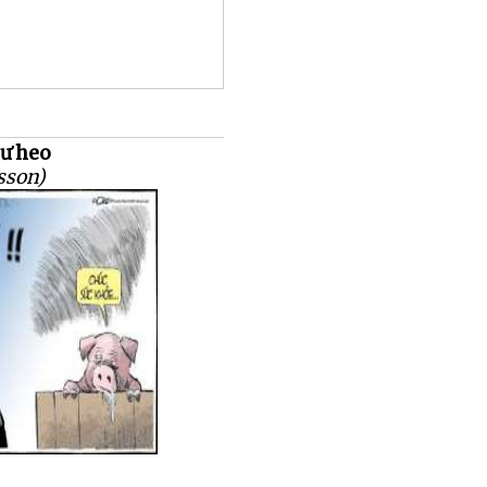
ư heo
sson)