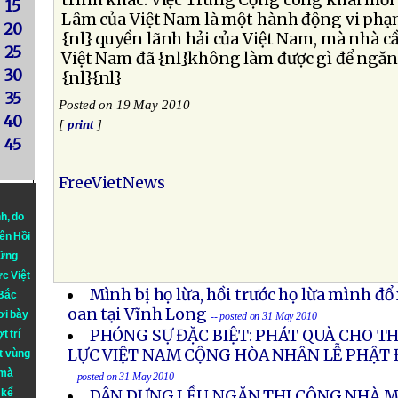
trình khác. Việc Trung Cộng công khai mời 
15
Lâm của Việt Nam là một hành động vi ph
20
{nl} quyền lãnh hải của Việt Nam, mà nhà 
25
Việt Nam đã {nl}không làm được gì để ngăn
30
{nl}{nl}
35
Posted on 19 May 2010
40
[
print
]
45
FreeVietNews
nh
, do
iên Hồi
hững
ực Việt
Mình bị họ lừa, hồi trước họ lừa mình đ
 Bắc
oan tại Vĩnh Long
ơi bày
-- posted on 31 May 2010
PHÓNG SỰ ĐẶC BIỆT: PHÁT QUÀ CHO 
t trí
LỰC VIỆT NAM CỘNG HÒA NHÂN LỄ PHẬT Đ
t vùng
 mà
-- posted on 31 May 2010
 kể
DÂN DỰNG LỀU NGĂN THI CÔNG NHÀ M