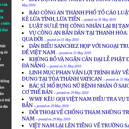
n của
May 2010
bi
BÁO CÔNG AN THÀNH PHỐ TỐ CÁO LUẬT
ủa
KẺ LỪA TÌNH, LỪA TIỀN
-- posted on 31 May 2010
 chiến
LUẬT SƯ LÊ THỊ CÔNG NHÂN LẠI BỊ TẠ
à
Đại
VỤ CÔNG AN BẮN DÂN TẠI THANH HÓA:
QUA ĐỜI
-- posted on 31 May 2010
DÂN BIỂU SANCHEZ HỌP VỚI NGOẠI TR
phát
ĐỀ VIỆT NAM
ng từ
-- posted on 31 May 2010
KHỦNG BỐ VÀ NGĂN CẢN ĐẠI LỄ PHẬT 
g
ĐÀ NẴNG
Nam
-- posted on 31 May 2010
LINH MỤC PHAN VĂN LỢI TRÌNH BÀY V
DUNG TẠI TÒA THÁNH VATICAN
-- posted on 31 Ma
n Đông
BÁC SĨ MỔ BỤNG NỮ BỆNH NHÂN Ở SAI
năm
CƠ THỂ BÁN
-- posted on 29 May 2010
đến
WWF KÊU GỌI VIỆT NAM ÐIỀU TRA VỤ T
 có thể
BẮN
-- posted on 29 May 2010
a địa
ĐỐI THOẠI VỀ CHỐNG THAM NHŨNG TR
NAM
-- posted on 29 May 2010
VIỆT NAM LẠI LÊN TIẾNG VỀ TRƯỜNG S