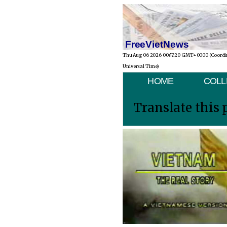
FreeVietNews
Thu Aug 06 2026 00:47:20 GMT+0000 (Coordi
Universal Time)
HOME
COLL
Translate this 