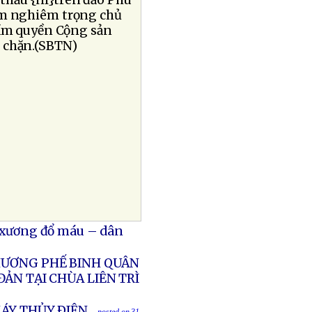
thầu {nl}trên đảo Phú
ạm nghiêm trọng chủ
cầm quyền Cộng sản
 chặn.(SBTN)
ổ xương đổ máu – dân
THƯƠNG PHẾ BINH QUÂN
ẢN TẠI CHÙA LIÊN TRÌ
ÁY THỦY ÐIỆN