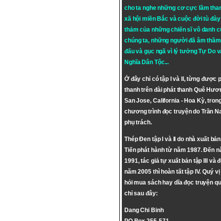
cho ta nghe những cơ cực lầm tha
xã hội miền Bắc và cuộc đời tù đày 
thảm của những chiến sĩ vô danh c
chúng ta, những người đã âm thầm
đấu và gục ngã vì lý tưởng
Tự Do
v
Nghĩa Dân Tộc
...
Ở đây chỉ có tập I và II, từng được 
thanh trên đài phát thanh Quê Hươ
San Jose, California - Hoa Kỳ, tron
chương trình đọc truyện do Trần 
phụ trách.
Thép Đen tập I và II do nhà xuất bả
Tiến phát hành từ năm 1987. Đến 
1991, tác giả tự xuất bản tập III và 
năm 2005 thì hoàn tất tập IV. Quý vị
hỏi mua sách hay dĩa đọc truyện qu
chỉ sau đây:
Dang Chi Binh