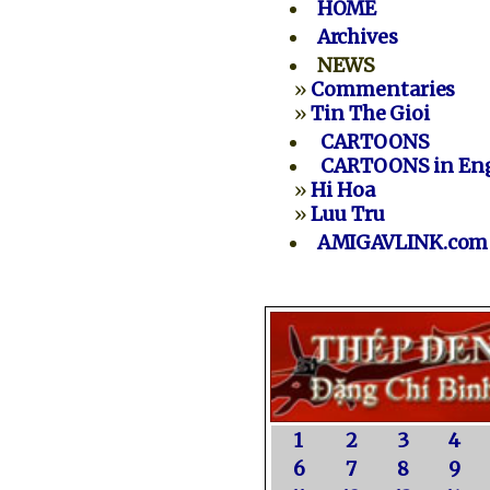
HOME
Archives
NEWS
»
Commentaries
»
Tin The Gioi
CARTOONS
CARTOONS in Eng
»
Hi Hoa
»
Luu Tru
AMIGAVLINK.com
1
2
3
4
6
7
8
9