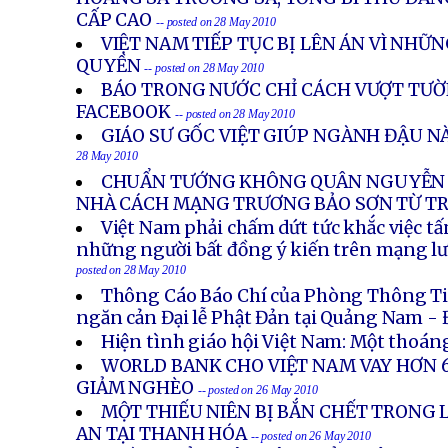
CẤP CAO
-- posted on 28 May 2010
VIỆT NAM TIẾP TỤC BỊ LÊN ÁN VÌ NHỮ
QUYỀN
-- posted on 28 May 2010
BÁO TRONG NƯỚC CHỈ CÁCH VƯỢT TƯỜ
FACEBOOK
-- posted on 28 May 2010
GIÁO SƯ GỐC VIỆT GIÚP NGÀNH ĐẬU N
28 May 2010
CHUẨN TƯỚNG KHÔNG QUÂN NGUYỄN 
NHÀ CÁCH MẠNG TRƯƠNG BẢO SƠN TỪ T
Việt Nam phải chấm dứt tức khắc việc t
những người bất đồng ý kiến trên mạng lư
posted on 28 May 2010
Thông Cáo Báo Chí của Phòng Thông T
ngăn cản Đại lễ Phật Đản tại Quảng Nam -
Hiện tình giáo hội Việt Nam: Một thoán
WORLD BANK CHO VIỆT NAM VAY HƠN 6
GIẢM NGHÈO
-- posted on 26 May 2010
MỘT THIẾU NIÊN BỊ BẮN CHẾT TRONG 
AN TẠI THANH HÓA
-- posted on 26 May 2010