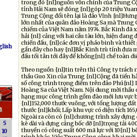
trong đó {nl}nguồn vốn chính của Trung Cộn
tỉnh Hải Nam sẽ đóng {nl}góp 20 triệu Yua
Trung Cộng đổi tên lại là đảo Vĩnh {nl}Hưng
lớn nhất của quân đảo Hoàng Sa mà Trung 
chiếm của Việt Nam năm 1974. Bắc Kinh đã 
hải {nl} cảng với hai cầu tàu lớn, hiện đang
chiến đấu, {nl}các đơn vị pháo binh và thiết 
lish
gần đây cho hay {nl}Bắc Kinh trù tính đưa 
đấu tối tân tới đây để khống{nl} chế toàn d
Theo nguồn {nl}tin trên thì Công ty trách
thầu Guo Xin của Trung {nl}Cộng đã tiến h
số công trình trọng điểm trên đảo Phú{nl}
Hoàng Sa của Việt Nam. Nội dung mời thầu 
hạng mục công trình gồm đào mới lưu vực bi
{nl}152,000 thước vuông, với tổng lượng đất
thước {nl}khối; Lấp khu vực có diện tích 165
Ngoài ra còn có {nl}chương trình xây dựng
5
kè dài và dựng cảng bốc dỡ {nl}trọng tải 4
thuyền có công suất 600 mã lực với 10{nl} b
10