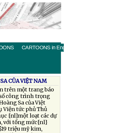
OONS
CARTOONS in English
SA CỦA VIỆT NAM
in trên một trang báo
số công trình trọng
Hoàng Sa của Việt
ụ Viện tức phủ Thủ
c {nl}một loạt các dự
, với tổng mức{nl}
$19 triệu mỹ kim,