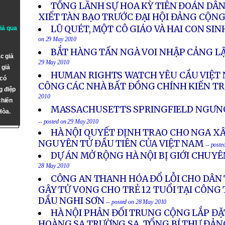
TỔNG LÃNH SỰ HOA KỲ TIÊN ĐOÁN DÂN 
XIẾT TÀN BẠO TRƯỚC ĐẠI HỘI ĐẢNG CỘNG
LŨ QUÉT, MỘT CÔ GIÁO VÀ HAI CON SI
giả qua
on 29 May 2010
BẮT HÀNG TẤN NGÀ VOI NHẬP CẢNG L
c giả
29 May 2010
 giả
HUMAN RIGHTS WATCH YÊU CẦU VIỆT
 có
CÔNG CÁC NHÀ BẤT ĐỒNG CHÍNH KIẾN T
g điệp
2010
chiến
MASSACHUSETTS SPRINGFIELD NGƯNG 
Hòa.
-- posted on 29 May 2010
HÀ NỘI QUYẾT ĐỊNH TRAO CHO NGA X
NGUYÊN TỬ ĐẦU TIÊN CỦA VIỆT NAM
-- post
DỰ ÁN MỞ RỘNG HÀ NỘI BỊ GIỚI CHUYÊ
28 May 2010
CÔNG AN THANH HÓA ĐỔ LỖI CHO DÂN
GÂY TỬ VONG CHO TRẺ 12 TUỔI TẠI CÔN
DẦU NGHI SƠN
-- posted on 28 May 2010
HÀ NỘI PHẢN ĐỐI TRUNG CỘNG LẮP ĐẶ
HOÀNG SA TRƯỜNG SA, TỔNG BÍ THƯ ĐẢNG