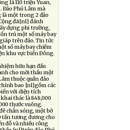
g là 110 triệu Yuan,
n. Ðảo Phú Lâm mà
 là một trong 2 đảo
Cộng đã{nl} đánh
xây dựng phi trường,
 đồn trú một số máy bay
giáp trên đảo. Tin tức
một số máy bay chiếm
iện khu vực biển Ðông.
 nhiệm hữu hạn đấu
ành cho mời thầu một
 Lâm thuộc quần đảo
chính bao {nl}gồm các
ển với diện tích
 khai thác là 848,000
,000 thước vuông.
 đê chắn sóng, một bờ
00 tấn tương đương cho
ến đỗ và nhiều công