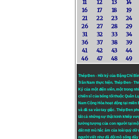
11
12
13
14
16
17
18
19
21
22
23
24
26
27
28
29
31
32
33
34
36
37
38
39
41
42
43
44
46
47
48
49
Thép Đen - Hồi ký của Đặng Chí Bì
Trần Nam thực hiện.
Thép Đen
- Th
Ký của một điện viên, một trong n
chiến sĩ của bóng tối thuộc Quân L
Nam Cộng Hòa hoạt động tại miền
và đã sa vào tay giặc. Thép Đen ph
tất cả những sự thật kinh khiếp vượ
tưởng tượng của con người tại mộ
đất mịt mù hắc ám của loài quỷ dữ
người viết như đã đội mồ sống dậy