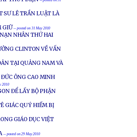
-- posted on 31
 SƯ LÊ TRẦN LUẬT LÀ
M GIỮ
-- posted on 31 May 2010
 NẠN NHÂN THỨ HAI
ƯỞNG CLINTON VỀ VẤN
ĐẢN TẠI QUẢNG NAM VÀ
Ề ĐỨC ÔNG CAO MINH
y 2010
GON ĐỂ LẤY BỘ PHẬN
Ê GIÁC QUÝ HIẾM BỊ
ONG GIÁO DỤC VIỆT
A
-- posted on 29 May 2010