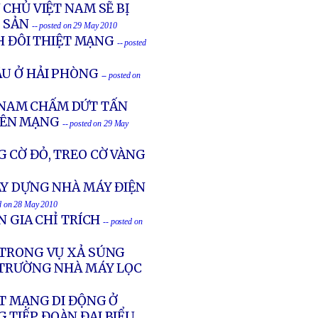
CHỦ VIỆT NAM SẼ BỊ
 SẢN
-- posted on 29 May 2010
NH ĐÔI THIỆT MẠNG
-- posted
ẬU Ở HẢI PHÒNG
-- posted on
 NAM CHẤM DỨT TẤN
RÊN MẠNG
-- posted on 29 May
CỜ ĐỎ, TREO CỜ VÀNG
ÂY DỰNG NHÀ MÁY ĐIỆN
ed on 28 May 2010
N GIA CHỈ TRÍCH
-- posted on
 TRONG VỤ XẢ SÚNG
G TRƯỜNG NHÀ MÁY LỌC
T MẠNG DI ĐỘNG Ở
 TIẾP ĐOÀN ĐẠI BIỂU