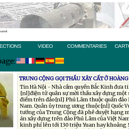
nated
ECTIONS
VIDEO
COMMENTARIES
CART
page:
TRUNG CỘNG GỌI THẦU XÂY CẤT Ở HOÀNG 
Tin Hà Nội - Nhà cầm quyền Bắc Kinh đưa t
{nl}điện tử quân sự mời thầu xây dựng một 
điểm trên đảo{nl} Phú Lâm thuộc quần đảo 
Nam. Quân ủy trung ương thuộc{nl} Quốc V
tướng của Trung Cộng đã phê duyệt hạng mụ
án xây dựng trên đảo Phú Lâm của Việt Nam
kinh phí lên tới 130 triệu Yuan hay khoảng 