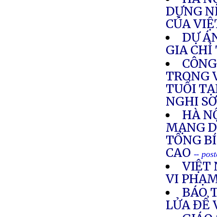
DỰNG N
CỦA VI
DỰ Á
GIA CHỈ
CÔNG
TRONG V
TUỔI T
NGHI S
HÀ N
MẠNG DI
TỔNG BÍ
CAO
-- pos
VIỆT 
VI PHẠ
BÁO 
LỬA ĐỂ