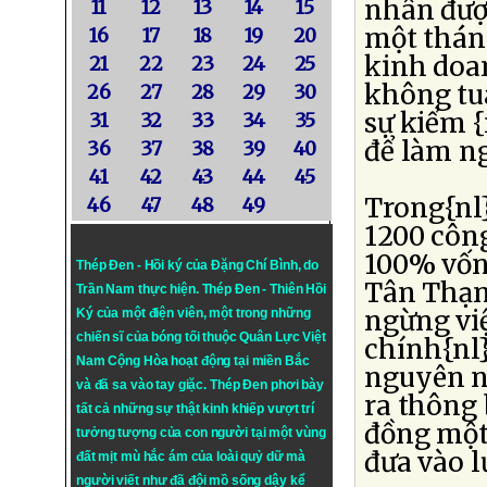
nhân được
11
12
13
14
15
một tháng
16
17
18
19
20
kinh doa
21
22
23
24
25
không tuâ
26
27
28
29
30
sự kiểm {
31
32
33
34
35
để làm ng
36
37
38
39
40
41
42
43
44
45
Trong{nl}
46
47
48
49
1200 côn
100% vốn 
Thép Đen - Hồi ký của Đặng Chí Bình
, do
Tân Thạn
Trần Nam thực hiện.
Thép Đen
- Thiên Hồi
ngừng việ
Ký của một điện viên, một trong những
chiến sĩ của bóng tối thuộc Quân Lực Việt
chính{nl}
Nam Cộng Hòa hoạt động tại miền Bắc
nguyên nh
và đã sa vào tay giặc. Thép Đen phơi bày
ra thông 
tất cả những sự thật kinh khiếp vượt trí
đồng một
tưởng tượng của con người tại một vùng
đưa vào l
đất mịt mù hắc ám của loài quỷ dữ mà
người viết như đã đội mồ sống dậy kể