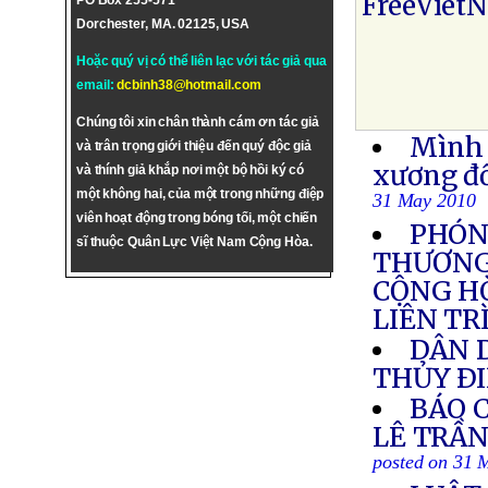
FreeViet
PO Box 255-571
Dorchester, MA. 02125, USA
Hoặc quý vị có thể liên lạc với tác giả qua
email:
dcbinh38@hotmail.com
Chúng tôi xin chân thành cám ơn tác giả
Mình 
và trân trọng giới thiệu đến quý độc giả
xương đổ
và thính giả khắp nơi một bộ hồi ký có
một không hai, của một trong những điệp
31 May 2010
viên hoạt động trong bóng tối, một chiến
PHÓN
sĩ thuộc Quân Lực Việt Nam Cộng Hòa.
THƯƠNG
CỘNG H
LIÊN TR
DÂN 
THỦY Ð
BÁO 
LÊ TRẦN
posted on 31 