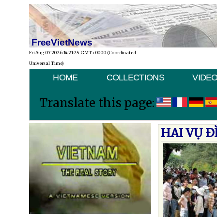
FreeVietNews
Fri Aug 07 2026 14:21:25 GMT+0000 (Coordinated
Universal Time)
HOME
COLLECTIONS
VIDE
Translate this page:
HAI VỤ Ð