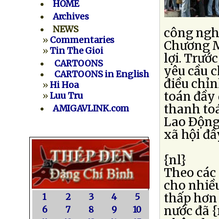
HOME
Archives
NEWS
công ngh
»
Commentaries
Chương M
»
Tin The Gioi
lợi. Trướ
CARTOONS
yêu cầu c
CARTOONS in English
điều chỉ
»
Hi Hoa
toán đầy
»
Luu Tru
thanh to
AMIGAVLINK.com
Lao Ðộng,
xã hội đầ
{nl}
Theo các
cho nhiều
thấp hơn
1
2
3
4
5
nước đã 
6
7
8
9
10