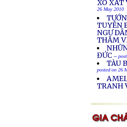
XÔ XÁT 
26 May 2010
TƯỚN
TUYÊN B
NGƯ DÂ
THĂM V
NHỮN
ĐỨC
-- pos
TÀU 
posted on 26 
AMEL
TRANH 