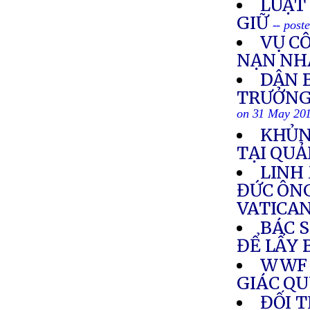
LUẬT 
GIỮ
-- post
VỤ C
NẠN NH
DÂN 
TRƯỞNG
on 31 May 20
KHỦN
TẠI QU
LINH
ĐỨC ÔN
VATICA
BÁC 
ĐỂ LẤY 
WWF 
GIÁC QU
ĐỐI 