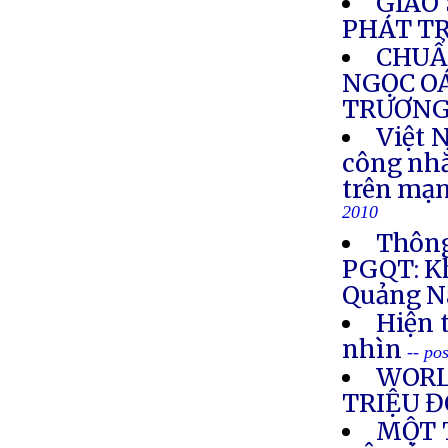
GIÁO
PHÁT T
CHUẨ
NGỌC O
TRƯƠNG
Việt 
công nhắ
trên mạn
2010
Thông
PGQT: Kh
Quảng N
Hiện 
nhìn
-- po
WORL
TRIỆU Đ
MỘT 