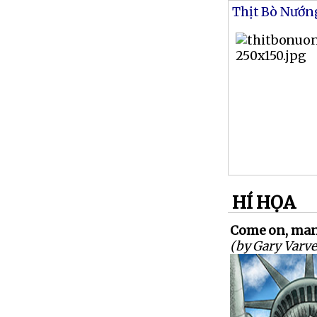
Thịt Bò Nướn
HÍ HỌA
Come on, man
(by Gary Varve