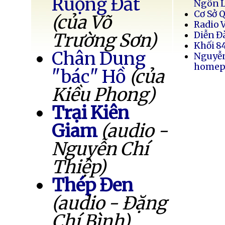
Ruộng Đất
Ngôn 
Cơ Sở 
(của Võ
Radio 
Trường Sơn)
Diễn Đ
Khối 8
Chân Dung
Nguyễ
homep
"bác" Hồ
(của
Kiều Phong)
Trại Kiên
Giam
(audio -
Nguyễn Chí
Thiệp)
Thép Đen
(audio - Đặng
Chí Bình)