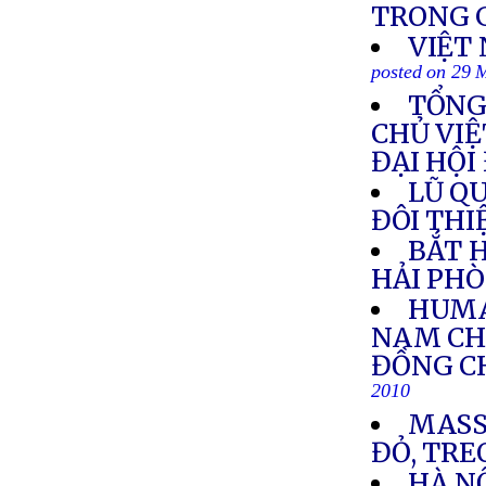
TRONG 
VIỆT
posted on 29 
TỔNG
CHỦ VIỆ
ĐẠI HỘI
LŨ QU
ĐÔI TH
BẮT 
HẢI PH
HUMA
NAM CH
ĐỒNG C
2010
MASS
ĐỎ, TRE
HÀ N