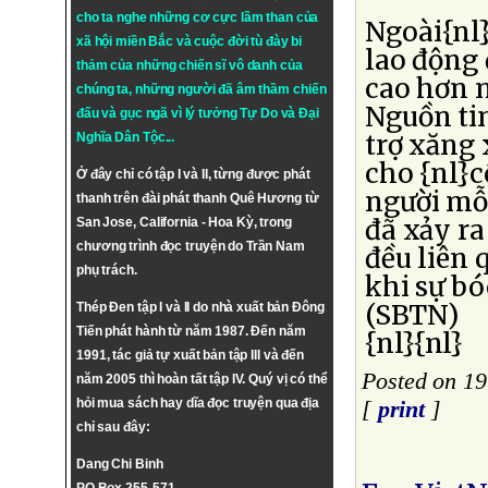
cho ta nghe những cơ cực lầm than của
Ngoài{nl
xã hội miền Bắc và cuộc đời tù đày bi
lao động
thảm của những chiến sĩ vô danh của
cao hơn 
chúng ta, những người đã âm thầm chiến
Nguồn ti
đấu và gục ngã vì lý tưởng
Tự Do
và
Đại
trợ xăng 
Nghĩa Dân Tộc
...
cho {nl}
Ở đây chỉ có tập I và II, từng được phát
người mỗ
thanh trên đài phát thanh Quê Hương từ
đã xảy ra
San Jose, California - Hoa Kỳ, trong
chương trình đọc truyện do Trần Nam
đều liên 
phụ trách.
khi sự bó
(SBTN)
Thép Đen tập I và II do nhà xuất bản Đông
Tiến phát hành từ năm 1987. Đến năm
{nl}{nl}
1991, tác giả tự xuất bản tập III và đến
Posted on 1
năm 2005 thì hoàn tất tập IV. Quý vị có thể
hỏi mua sách hay dĩa đọc truyện qua địa
[
print
]
chỉ sau đây:
Dang Chi Binh