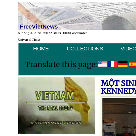
FreeVietNews
Sun Aug 09 2026 07:33:22 GMT+0000 (Coordinated
Universal Time)
HOME
COLLECTIONS
VIDE
Translate this page:
MỘT SINH
KENNEDY