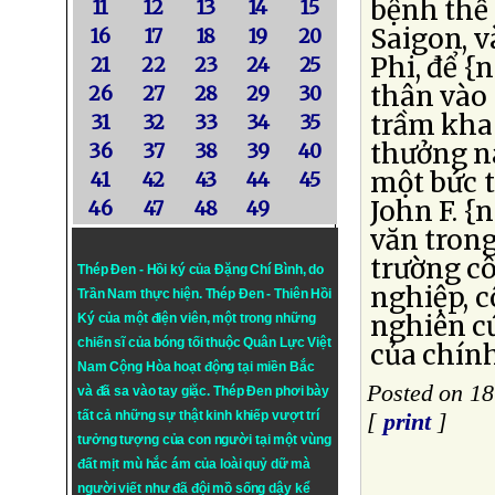
bệnh thế 
11
12
13
14
15
Saigon, 
16
17
18
19
20
Phi, để {
21
22
23
24
25
thân vào
26
27
28
29
30
trầm kha 
31
32
33
34
35
thưởng n
36
37
38
39
40
một bức 
41
42
43
44
45
John F. {
46
47
48
49
văn trong
trường cô
Thép Đen - Hồi ký của Đặng Chí Bình
, do
nghiệp, c
Trần Nam thực hiện.
Thép Đen
- Thiên Hồi
nghiên c
Ký của một điện viên, một trong những
chiến sĩ của bóng tối thuộc Quân Lực Việt
của chính
Nam Cộng Hòa hoạt động tại miền Bắc
Posted on 1
và đã sa vào tay giặc. Thép Đen phơi bày
tất cả những sự thật kinh khiếp vượt trí
[
print
]
tưởng tượng của con người tại một vùng
đất mịt mù hắc ám của loài quỷ dữ mà
người viết như đã đội mồ sống dậy kể