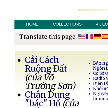
HOME
COLLECTIONS
VIDE
Translate this page:
Cải Cách
Bán ng
Ruộng Đất
Ngôn 
Cơ Sở 
(của Võ
Radio 
Trường Sơn)
Diễn Đ
Khối 8
Chân Dung
Nguyễ
homep
"bác" Hồ
(của