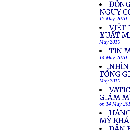
ĐỒNG
NGUY CƠ
15 May 2010
VIỆT
XUẤT MA
May 2010
TIN 
14 May 2010
NHÌN
TỔNG G
May 2010
VATI
GIÁM MỤ
on 14 May 20
HÀNG
MỸ KHÁ
DÂN 