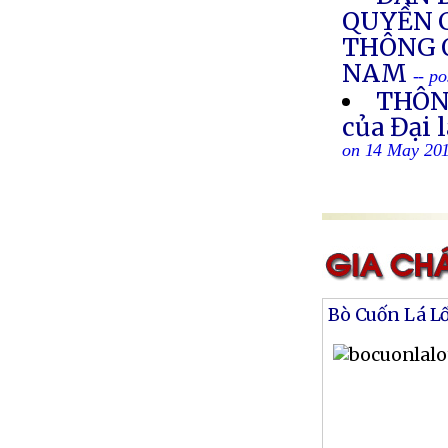
QUYỀN 
THÔNG 
NAM
-- p
THÔN
của Đại 
on 14 May 20
Bò Cuốn Lá L