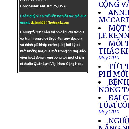
PO Box 255-571
CỘNG V
Dorchester, MA. 02125, USA
ANNI
Hoặc quý vị có thể liên lạc với tác giả qua
MCCAR
email:
dcbinh38@hotmail.com
MỘT 
Chúng tôi xin chân thành cám ơn tác giả
J.F. KE
và trân trọng giới thiệu đến quý độc giả
MÔI 
và thính giả khắp nơi một bộ hồi ký có
THÁC K
một không hai, của một trong những điệp
May 2010
viên hoạt động trong bóng tối, một chiến
sĩ thuộc Quân Lực Việt Nam Cộng Hòa.
TỪ 1
PHÍ MỚI
BỆNH
NÓNG T
ÐẠI G
TÓM CÔN
May 2010
NGƯỜ
NẮNG NÓ