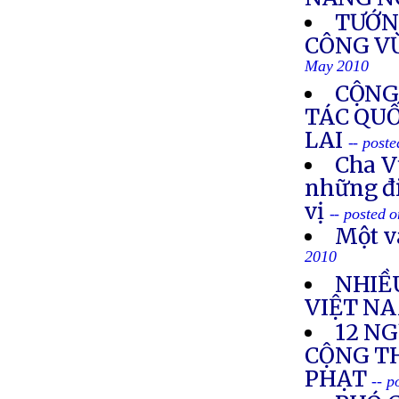
TƯỚN
CÔNG V
May 2010
CỘNG
TÁC QU
LAI
-- post
Cha V
những đi
vị
-- posted 
Một v
2010
NHIỀ
VIỆT N
12 N
CỘNG TH
PHẠT
-- 