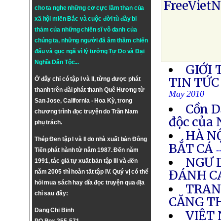
FreeViet
cho ta nghe những cơ cực lầm than của
xã hội miền Bắc và cuộc đời tù đày bi
thảm của những chiến sĩ vô danh của
chúng ta, những người đã âm thầm chiến
đấu và gục ngã vì lý tưởng
Tự Do
và
Đại
Nghĩa Dân Tộc
...
GIỚI 
TIN TỨC
Ở đây chỉ có tập I và II, từng được phát
thanh trên đài phát thanh Quê Hương từ
May 2010
San Jose, California - Hoa Kỳ, trong
Cồn D
chương trình đọc truyện do Trần Nam
độc của
phụ trách.
HÀ N
Thép Đen tập I và II do nhà xuất bản Đông
BẮT CÁ
-
Tiến phát hành từ năm 1987. Đến năm
NGƯ 
1991, tác giả tự xuất bản tập III và đến
ĐÁNH C
năm 2005 thì hoàn tất tập IV. Quý vị có thể
hỏi mua sách hay dĩa đọc truyện qua địa
TRAN
chỉ sau đây:
CĂNG T
Dang Chi Binh
VIỆT