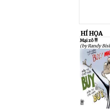
HÍ HỌA
Mại zô !!!
(by Randy Bis