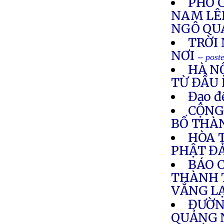
PHÓ 
NAM LÊ
NGÔ QU
TRỜI
NƠI
-- pos
HÀ N
TỪ ĐẦU
Đạo đ
CỘNG
BỐ THÀN
HÒA 
PHẬT Đ
BÁO 
THÀNH T
VẮNG L
ĐƯỜN
QUẢNG 