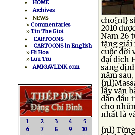
HOME
Archives
NEWS
cho{nl} s
»
Commentaries
2010 được
»
Tin The Gioi
Nam 26 t
CARTOONS
tặng giải
CARTOONS in English
cuộc đời 
»
Hi Hoa
đại dịch 
»
Luu Tru
sang định
AMIGAVLINK.com
năm sau, 
{nl}Massa
lấy văn b
dẫn đầu t
cho những
nhất là v
1
2
3
4
5
{nl} Từn
6
7
8
9
10