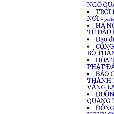
NGÔ QU
TRỜI
NƠI
-- pos
HÀ N
TỪ ĐẦU
Đạo đ
CỘNG
BỐ THÀN
HÒA 
PHẬT Đ
BÁO 
THÀNH T
VẮNG L
ĐƯỜN
QUẢNG 
ĐỒNG