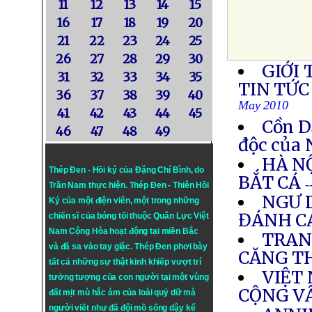
11
12
13
14
15
16
17
18
19
20
21
22
23
24
25
26
27
28
29
30
GIỚI 
31
32
33
34
35
TIN TỨC
36
37
38
39
40
May 2010
41
42
43
44
45
Cồn D
46
47
48
49
độc của
HÀ N
Thép Đen - Hồi ký của Đặng Chí Bình
, do
BẮT CÁ
-
Trần Nam thực hiện.
Thép Đen
- Thiên Hồi
NGƯ 
Ký của một điện viên, một trong những
ĐÁNH C
chiến sĩ của bóng tối thuộc Quân Lực Việt
Nam Cộng Hòa hoạt động tại miền Bắc
TRAN
và đã sa vào tay giặc. Thép Đen phơi bày
CĂNG T
tất cả những sự thật kinh khiếp vượt trí
VIỆT
tưởng tượng của con người tại một vùng
CỘNG V
đất mịt mù hắc ám của loài quỷ dữ mà
người viết như đã đội mồ sống dậy kể