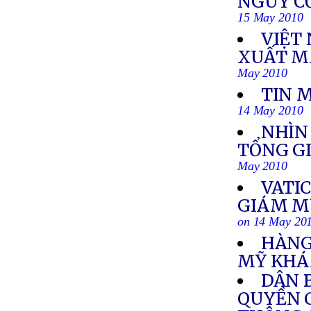
NGUY CƠ
15 May 2010
VIỆT
XUẤT MA
May 2010
TIN 
14 May 2010
NHÌN
TỔNG G
May 2010
VATI
GIÁM MỤ
on 14 May 20
HÀNG
MỸ KHÁ
DÂN 
QUYỀN 