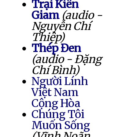
Trại Kiên
Giam
(audio -
Nguyễn Chí
Thiệp)
Thép Đen
(audio - Đặng
Chí Bình)
Người Lính
Việt Nam
Cộng Hòa
Chúng Tôi
Muốn Sống
(Vĩnh Noãn