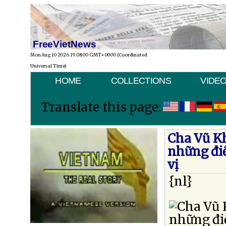
FreeVietNews
Mon Aug 10 2026 19:08:00 GMT+0000 (Coordinated
Universal Time)
HOME
COLLECTIONS
VIDE
Translate this page:
Cha Vũ Kh
những điề
vị
{nl}