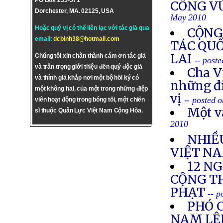
PO Box 255-571
CÔNG V
Dorchester, MA. 02125, USA
May 2010
Hoặc quý vị có thể liên lạc với tác giả qua
CỘNG
email:
dcbinh38@hotmail.com
TÁC QU
LAI
Chúng tôi xin chân thành cám ơn tác giả
-- post
và trân trọng giới thiệu đến quý độc giả
Cha V
và thính giả khắp nơi một bộ hồi ký có
những đi
một không hai, của một trong những điệp
vị
-- posted 
viên hoạt động trong bóng tối, một chiến
Một v
sĩ thuộc Quân Lực Việt Nam Cộng Hòa.
2010
NHIỀ
VIỆT N
12 N
CỘNG TH
PHẠT
-- 
PHÓ 
NAM LÊ