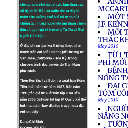
ANNI
cho ta nghe những cơ cực lầm than của
MCCAR
xã hội miền Bắc và cuộc đời tù đày bi
MỘT 
thảm của những chiến sĩ vô danh của
J.F. KE
chúng ta, những người đã âm thầm chiến
đấu và gục ngã vì lý tưởng
Tự Do
và
Đại
MÔI 
Nghĩa Dân Tộc
...
THÁC K
May 2010
Ở đây chỉ có tập I và II, từng được phát
thanh trên đài phát thanh Quê Hương từ
TỪ 1
San Jose, California - Hoa Kỳ, trong
PHÍ MỚI
chương trình đọc truyện do Trần Nam
BỆNH
phụ trách.
NÓNG T
Thép Đen tập I và II do nhà xuất bản Đông
ÐẠI G
Tiến phát hành từ năm 1987. Đến năm
TÓM CÔN
1991, tác giả tự xuất bản tập III và đến
May 2010
năm 2005 thì hoàn tất tập IV. Quý vị có thể
hỏi mua sách hay dĩa đọc truyện qua địa
NGƯỜ
chỉ sau đây:
NẮNG NÓ
Dang Chi Binh
TƯỚN