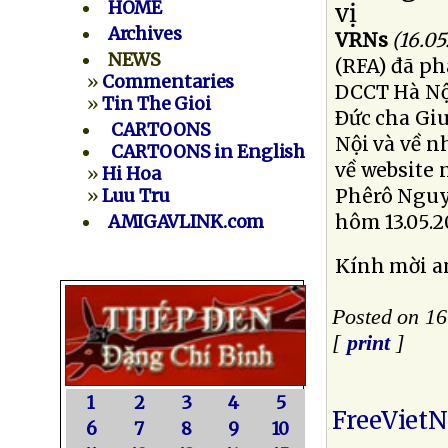
HOME
Archives
VRNs
(16.05
NEWS
(RFA) đã ph
»
Commentaries
DCCT Hà Nội
»
Tin The Gioi
Ðức cha Gi
CARTOONS
Nội và về n
CARTOONS in English
về website
»
Hi Hoa
Phêrô Nguy
»
Luu Tru
hôm 13.05.2
AMIGAVLINK.com
Kính mời a
Posted on 1
[
print
]
1
2
3
4
5
FreeViet
6
7
8
9
10