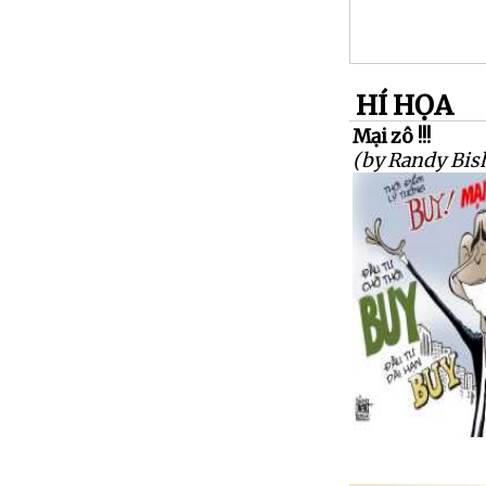
HÍ HỌA
Mại zô !!!
(by Randy Bis