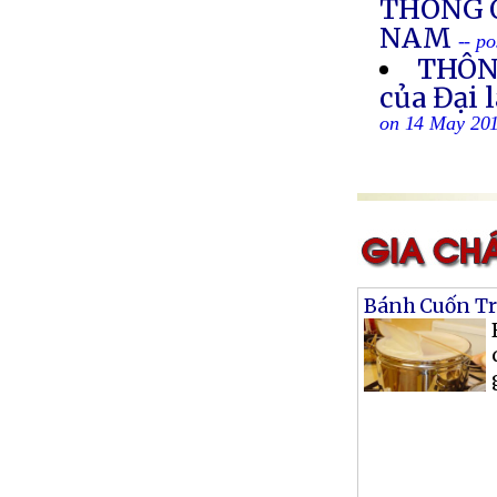
THÔNG 
NAM
-- p
THÔN
của Đại 
on 14 May 20
Bánh Cuốn Tr