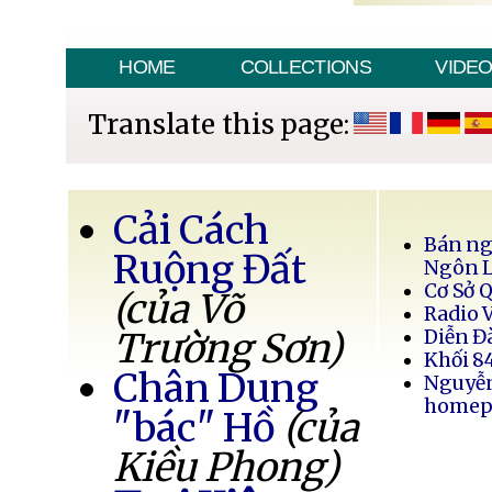
HOME
COLLECTIONS
VIDE
Translate this page:
Cải Cách
Bán ng
Ruộng Đất
Ngôn 
Cơ Sở 
(của Võ
Radio 
Trường Sơn)
Diễn Đ
Khối 8
Chân Dung
Nguyễ
homep
"bác" Hồ
(của
Kiều Phong)