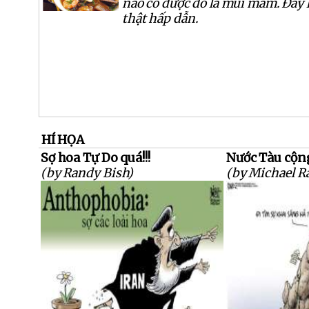
nào có được đó là mùi mắm. Đây
thật hấp dẫn.
HÍ HỌA
Sợ hoa Tự Do quá!!!
Nước Tàu cộng
(by Randy Bish)
(by Michael R