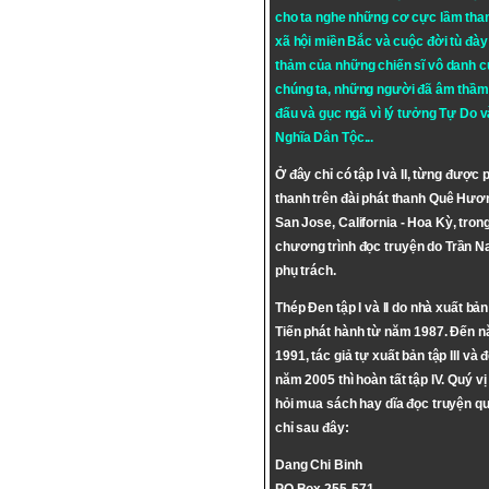
cho ta nghe những cơ cực lầm tha
xã hội miền Bắc và cuộc đời tù đày 
thảm của những chiến sĩ vô danh c
chúng ta, những người đã âm thầm
đấu và gục ngã vì lý tưởng
Tự Do
v
Nghĩa Dân Tộc
...
Ở đây chỉ có tập I và II, từng được 
thanh trên đài phát thanh Quê Hươ
San Jose, California - Hoa Kỳ, tron
chương trình đọc truyện do Trần 
phụ trách.
Thép Đen tập I và II do nhà xuất bả
Tiến phát hành từ năm 1987. Đến 
1991, tác giả tự xuất bản tập III và 
năm 2005 thì hoàn tất tập IV. Quý vị
hỏi mua sách hay dĩa đọc truyện qu
chỉ sau đây:
Dang Chi Binh