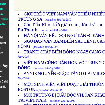
n của
bi
GIỚI TRẺ Ở VIỆT NAM VẪN THIẾU NHIỀ
ủa
TRƯỜNG SA
 chiến
-- posted on 19 May 2010
Cồn Dầu: Khởi tố 6 giáo dân, đòn trả th
à
Đại
Bá Thanh
-- posted on 18 May 2010
HÀ NỘI VẪN KÊU GỌI NGƯ DÂN ÐI ÐÁNH
phát
NGƯ DÂN VẪN BÁM BIỂN SAU LỆNH CẤ
ng từ
CỘNG
-- posted on 18 May 2010
g
TRANH CHẤP BIỂN ĐÔNG NGÀY CÀNG 
Nam
May 2010
VIỆT NAM CỨNG RẮN HƠN VỚI TRUNG C
n Đông
ĐÔNG
-- posted on 18 May 2010
năm
ANNIE NGUYỄN ĐƯỢC TẶNG GIẢI MILE
đến
May 2010
 có thể
MỘT SINH VIÊN VIỆT ĐOẠT GIẢI THƯỞNG
a địa
BOSTON
-- posted on 18 May 2010
MÔI TRƯỜNG BỊ ĐẦU ĐỘC VÌ LOẠN KHA
TẠI VIỆT NAM
-- posted on 18 May 2010