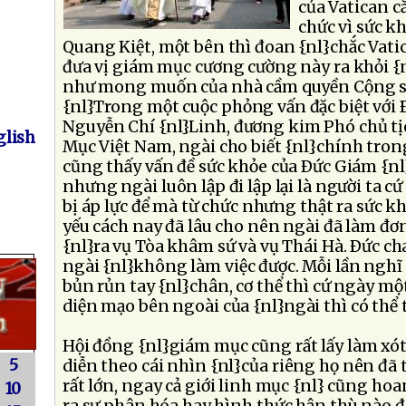
của Vatican că
chức vì sức 
Quang Kiệt, một bên thì đoan {nl}chắc Vat
đưa vị giám mục cương cường này ra khỏi {
như mong muốn của nhà cầm quyền Cộng s
{nl}Trong một cuộc phỏng vấn đặc biệt với
Nguyễn Chí {nl}Linh, đương kim Phó chủ t
lish
Mục Việt Nam, ngài cho biết {nl}chính tro
cũng thấy vấn đề sức khỏe của Ðức Giám {nl
nhưng ngài luôn lập đi lập lại là người ta c
bị áp lực để mà từ chức nhưng thật ra sức k
yếu cách nay đã lâu cho nên ngài đã làm đơn
{nl}ra vụ Tòa khâm sứ và vụ Thái Hà. Ðức cha
ngài {nl}không làm việc được. Mỗi lần nghĩ t
bủn rủn tay {nl}chân, cơ thể thì cứ ngày mộ
diện mạo bên ngoài của {nl}ngài thì có thể 
Hội đồng {nl}giám mục cũng rất lấy làm xót
5
diễn theo cái nhìn {nl}của riêng họ nên đã
rất lớn, ngay cả giới linh mục {nl} cũng h
10