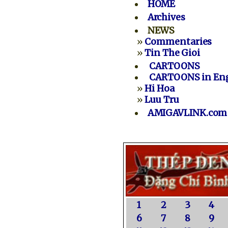
HOME
Archives
NEWS
»
Commentaries
»
Tin The Gioi
CARTOONS
CARTOONS in Eng
»
Hi Hoa
»
Luu Tru
AMIGAVLINK.com
1
2
3
4
6
7
8
9