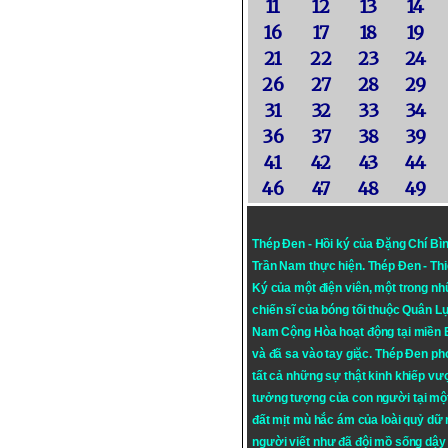
11
12
13
14
16
17
18
19
21
22
23
24
26
27
28
29
31
32
33
34
36
37
38
39
41
42
43
44
46
47
48
49
Thép Đen - Hồi ký của Đặng Chí Bì
Trần Nam thực hiện.
Thép Đen
- Th
Ký của một điện viên, một trong n
chiến sĩ của bóng tối thuộc Quân L
Nam Cộng Hòa hoạt động tại miền
và đã sa vào tay giặc. Thép Đen ph
tất cả những sự thật kinh khiếp vượ
tưởng tượng của con người tại mộ
đất mịt mù hắc ám của loài quỷ dữ
người viết như đã đội mồ sống dậy