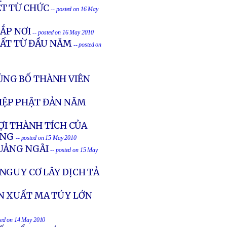
ỆT TỪ CHỨC
-- posted on 16 May
ẮP NƠI
-- posted on 16 May 2010
ẤT TỪ ĐẦU NĂM
-- posted on
ỦNG BỐ THÀNH VIÊN
IỆP PHẬT ĐẢN NĂM
ỢI THÀNH TÍCH CỦA
ỜNG
-- posted on 15 May 2010
UẢNG NGÃI
-- posted on 15 May
NGUY CƠ LÂY DỊCH TẢ
N XUẤT MA TÚY LỚN
ted on 14 May 2010