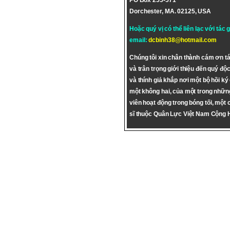
PO Box 255-571
Dorchester, MA. 02125, USA
Hoặc quý vị có thể liên lạc với tác 
email:
dcbinh38@hotmail.com
Chúng tôi xin chân thành cám ơn tá
và trân trọng giới thiệu đến quý độc
và thính giả khắp nơi một bộ hồi ký
một không hai, của một trong nhữn
viên hoạt động trong bóng tối, một 
sĩ thuộc Quân Lực Việt Nam Cộng 