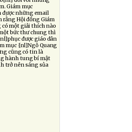
ó{nl} đối với những
Nam. Giám mục
n được những email
ích rằng Hội đồng Giám
 có một giải thích nào
 một bức thư chung thì
{nl}phục được giáo dân
Giám mục {nl}Ngô Quang
ng cũng có tin là
ng hành tung bí mật
nh trở nên sáng sủa