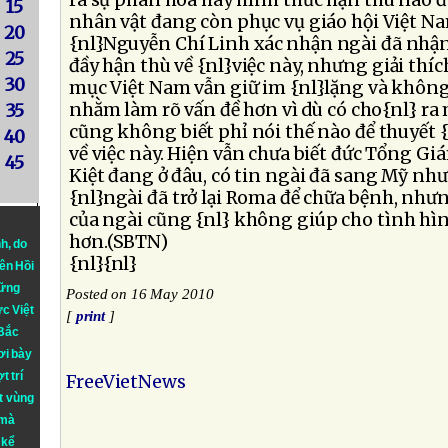
ra sự phân hóa hay hình thức hận thù nào đ
15
nhân vật đang còn phục vụ giáo hội Việt 
20
{nl}Nguyễn Chí Linh xác nhận ngài đã nhậ
25
đầy hận thù về {nl}việc này, nhưng giải th
30
mục Việt Nam vẫn giữ im {nl}lặng và không
nhằm làm rõ vấn đề hơn vì dù có cho{nl} ra
35
cũng không biết phỉ nói thế nào để thuyết 
40
về việc này. Hiện vẫn chưa biết đức Tổng 
45
Kiệt đang ở đâu, có tin ngài đã sang Mỹ như
{nl}ngài đã trở lại Roma để chữa bệnh, như
của ngài cũng {nl} không giúp cho tình hì
hơn.(SBTN)
nh
, do
{nl}{nl}
iên Hồi
hững
Posted on 16 May 2010
ực Việt
[
print
]
 Bắc
ơi bày
t trí
FreeVietNews
t vùng
 mà
 kể