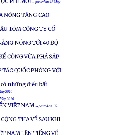
HỌC PHÍ MỚI
-- posted on 18 May
ÙA NÓNG TĂNG CAO
--
THÂU TÓM CÔNG TY CỔ
NẮNG NÓNG TỚI 40 ĐỘ
KỂ CÔNG VỪA PHÁ SẬP
 TÁC QUỐC PHÒNG VỚI
 có những điều bất
 May 2010
6 May 2010
IỂN VIỆT NAM
-- posted on 16
 CỘNG THẢ VỀ SAU KHI
0
ỆT NAM LÊN TIẾNG VỀ