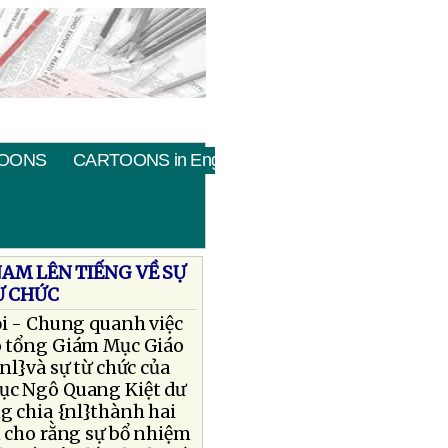
OONS
CARTOONS in English
NAM LÊN TIẾNG VỀ SỰ
Ừ CHỨC
i - Chung quanh việc
 tổng Giám Mục Giáo
nl}và sự từ chức của
c Ngô Quang Kiệt dư
g chia {nl}thành hai
 cho rằng sự bổ nhiệm