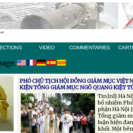
ted
ECTIONS
VIDEO
COMMENTARIES
CART
page:
PHÓ CHỦ TỊCH HỘI ÐỒNG GIÁM MỤC VIỆT 
KIỆN TỔNG GIÁM MỤC NGÔ QUANG KIỆT T
Tin{nl} Hà Nộ
bổ nhiệm Phó
phận Hà Nội {
Tổng giám mụ
luận hiện đan
khối. Một bên