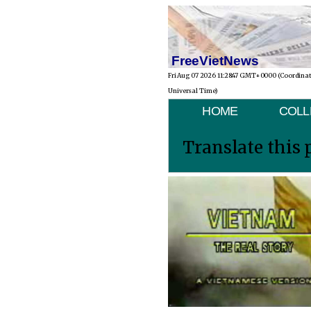
FreeVietNews
Fri Aug 07 2026 11:28:47 GMT+0000 (Coordina
Universal Time)
HOME
COLL
Translate this 