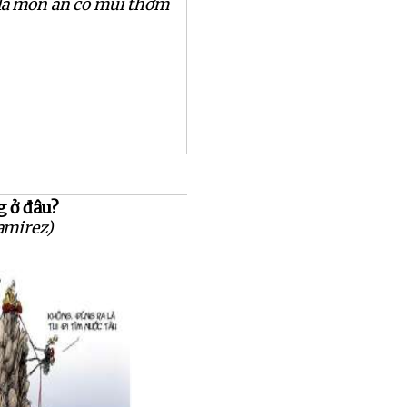
 là món ăn có mùi thơm
 ở đâu?
amirez)