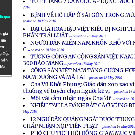
TỪ 1 THÁNG 7 CẢ NƯỚC ÁP DỤNG MỨC 
2010
BỆNH VỀ HÔ HẤP Ở SÀI GÒN TRONG M
giả qua
posted on 18 May 2010
ÐẠI GIA HOA HẬU VIỆT KIỀU BỊ NGHI 
c giả
PHẦN TRÁI LUẬT
-- posted on 18 May 2010
 giả
NGƯỜI DÂN MIỀN NAM KHỐN KHỔ VỚI 
 có
C
-- posted on 18 May 2010
g điệp
TƯỚNG CÔNG AN CỘNG SẢN VIỆT NAM 
chiến
300 BÁO MẠNG
-- posted on 18 May 2010
Hòa.
CỘNG SẢN VIỆT NAM TĂNG CƯỜNG HỢP
NAM DƯƠNG VÀ MÃ LAI
-- posted on 18 May 2010
Cha Vũ Khởi Phụng: Giáo dân xôn xao vì
thường về tuyển chọn người kế vị
-- posted on 16
Một vài cảm nhận ngày Cha ‘đi’
-- posted on 1
NHIỀU TÀU LẠ ĐÁNH BẮT CÁ Ở VÙNG B
May 2010
12 NGƯ DÂN QUẢNG NGÃI ĐƯỢC TRUNG
CHẤP NHẬN NỘP TIỀN PHẠT
-- posted on 16 May 201
PHÓ CHỦ TỊCH HỘI ĐỒNG GIÁM MỤC VI