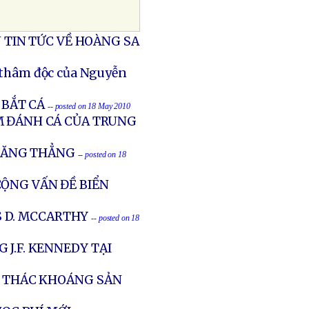
U TIN TỨC VỀ HOÀNG SA
ù thâm độc của Nguyễn
 BẮT CÁ
-- posted on 18 May 2010
M ĐÁNH CÁ CỦA TRUNG
CĂNG THẲNG
-- posted on 18
ỘNG VẤN ĐỀ BIỂN
S D. MCCARTHY
-- posted on 18
 J.F. KENNEDY TẠI
I THÁC KHOÁNG SẢN