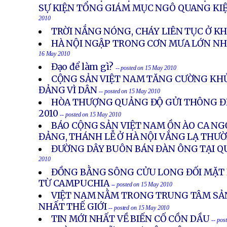
SỰ KIỆN TỔNG GIÁM MỤC NGÔ QUANG KI
2010
TRỜI NẮNG NÓNG, CHÁY LIÊN TỤC Ở KH
HÀ NỘI NGẬP TRONG CƠN MƯA LỚN NH
16 May 2010
Đạo để làm gì?
-- posted on 15 May 2010
CỘNG SẢN VIỆT NAM TĂNG CƯỜNG KH
ĐẢNG VÌ DÂN
-- posted on 15 May 2010
HÒA THƯỢNG QUẢNG ĐỘ GỬI THÔNG Đ
2010
-- posted on 15 May 2010
BÁO CỘNG SẢN VIỆT NAM ỒN ÀO CA NG
ĐẢNG, THÁNH LỄ Ở HÀ NỘI VẮNG LẠ THƯ
ĐƯỜNG DÂY BUÔN BÁN ĐÀN ÔNG TẠI Q
2010
ĐỒNG BẰNG SÔNG CỬU LONG ĐỐI MẶT 
TỪ CAMPUCHIA
-- posted on 15 May 2010
VIỆT NAM NẰM TRONG TRUNG TÂM SẢ
NHẤT THẾ GIỚI
-- posted on 15 May 2010
TIN MỚI NHẤT VỀ BIẾN CỐ CỒN DẦU
-- pos