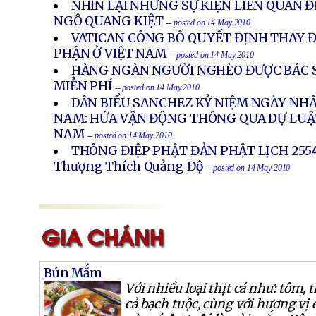
NHÌN LẠI NHỮNG SỰ KIỆN LIÊN QUAN 
NGÔ QUANG KIỆT
-- posted on 14 May 2010
VATICAN CÔNG BỐ QUYẾT ĐỊNH THAY Đ
PHẬN Ở VIỆT NAM
-- posted on 14 May 2010
HÀNG NGÀN NGƯỜI NGHÈO ĐƯỢC BÁC 
MIỄN PHÍ
-- posted on 14 May 2010
DÂN BIỂU SANCHEZ KỶ NIỆM NGÀY NH
NAM: HỨA VẬN ĐỘNG THÔNG QUA DỰ LUẬ
NAM
-- posted on 14 May 2010
THÔNG ĐIỆP PHẬT ĐẢN PHẬT LỊCH 2554 
Thượng Thích Quảng Độ
-- posted on 14 May 2010
Bún Mắm
Với nhiều loại thịt cá như: tôm, t
cả bạch tuộc, cùng với hương vị đ