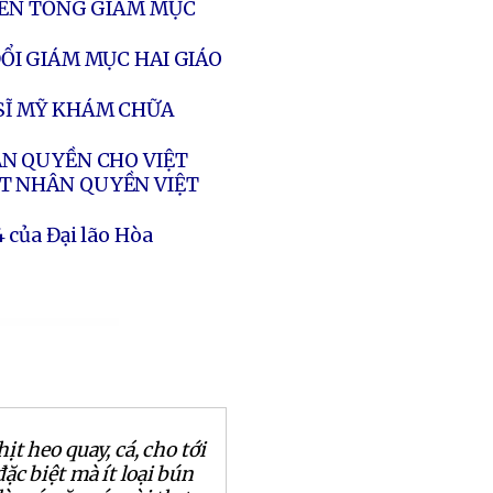
ĐẾN TỔNG GIÁM MỤC
ỔI GIÁM MỤC HAI GIÁO
SĨ MỸ KHÁM CHỮA
ÂN QUYỀN CHO VIỆT
T NHÂN QUYỀN VIỆT
của Đại lão Hòa
hịt heo quay, cá, cho tới
ặc biệt mà ít loại bún