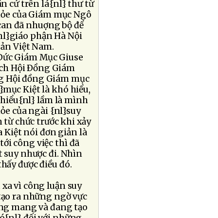
n cứ trên lá{nl} thư từ
khỏe của Giám mục Ngô
ican đã nhuợng bộ để
nl}giáo phận Hà Nội
ản Việt Nam.
 Ðức Giám Mục Giuse
ịch Hội Ðồng Giám
ng Hội đồng Giám mục
}mục Kiệt là khó hiểu,
ứ hiểu{nl} lầm là mình
hỏe của ngài {nl}suy
 từ chức trước khi xảy
 Kiệt nói đơn giản là
ới công việc thì đã
t suy nhược đi. Nhìn
thấy được điều đó.
 xa vì công luận suy
 tạo ra những ngờ vực
oang mang và đang tạo