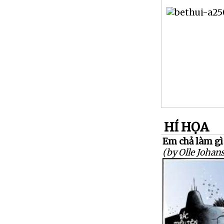
HÍ HỌA
Em chả làm gì c
(by Olle Johan