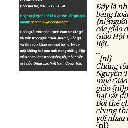
PO Box 255-571
Ðấy là nh
Dorchester, MA. 02125, USA
bàng hoàn
Hoặc quý vị có thể liên lạc với tác giả qua
{nl}người
email:
dcbinh38@hotmail.com
các giáo 
Chúng tôi xin chân thành cám ơn tác giả
Giáo Hội
và trân trọng giới thiệu đến quý độc giả
liệt.
và thính giả khắp nơi một bộ hồi ký có
...
một không hai, của một trong những điệp
{nl}
viên hoạt động trong bóng tối, một chiến
sĩ thuộc Quân Lực Việt Nam Cộng Hòa.
Chúng tôi
Nguyễn T
mục Giáo 
giáo {nl}
hại rất d
Bởi thế c
chung thủ
với nhau 
{nl}