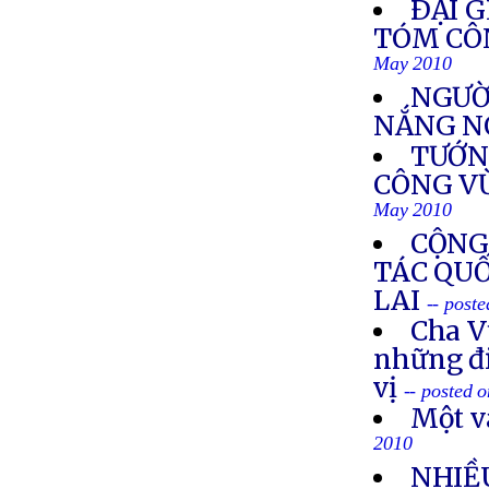
ÐẠI G
TÓM CÔN
May 2010
NGƯỜ
NẮNG NÓ
TƯỚN
CÔNG V
May 2010
CỘNG
TÁC QU
LAI
-- post
Cha V
những đi
vị
-- posted 
Một v
2010
NHIỀ