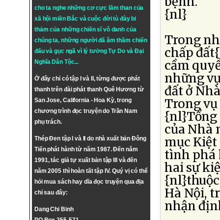
bệnh.
cho ta nghe những cơ cực lầm than của
{nl}
xã hội miền Bắc và cuộc đời tù đày bi
thảm của những chiến sĩ vô danh của
Trong nh
chúng ta, những người đã âm thầm chiến
chấp đất{
đấu và gục ngã vì lý tưởng
Tự Do
và
Đại
cầm quyề
Nghĩa Dân Tộc
...
những vụ 
Ở đây chỉ có tập I và II, từng được phát
đất ở Nh
thanh trên đài phát thanh Quê Hương từ
Trong vụ 
San Jose, California - Hoa Kỳ, trong
chương trình đọc truyện do Trần Nam
{nl}Tổng
phụ trách.
của Nhà 
mục Kiệt 
Thép Đen tập I và II do nhà xuất bản Đông
Tiến phát hành từ năm 1987. Đến năm
tình phá 
1991, tác giả tự xuất bản tập III và đến
hai sự k
năm 2005 thì hoàn tất tập IV. Quý vị có thể
{nl}thuộc
hỏi mua sách hay dĩa đọc truyện qua địa
Hà Nội, t
chỉ sau đây:
nhận địn
Dang Chi Binh