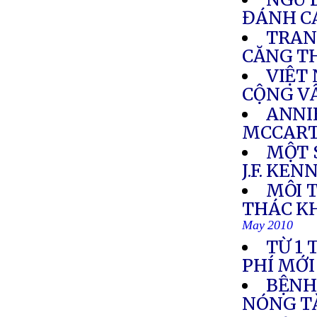
ĐÁNH C
TRAN
CĂNG T
VIỆT
CỘNG V
ANNI
MCCAR
MỘT 
J.F. KE
MÔI 
THÁC K
May 2010
TỪ 1
PHÍ MỚI
BỆNH
NÓNG T