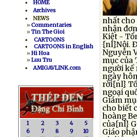
HOME
Archives
NEWS
nhất cho 
»
Commentaries
nhận đơn
»
Tin The Gioi
Kiệt - T
CARTOONS
{nl}Nội. 
CARTOONS in English
Nguyễn V
»
Hi Hoa
mục của 
»
Luu Tru
người kế 
AMIGAVLINK.com
ngày hôm
rời{nl} T
ngoại quố
Giám mục 
cho biết 
hoàng Be
của{nl} 
1
2
3
4
5
Giáo phậ
6
7
8
9
10