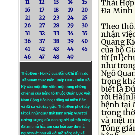
Thái Hợp
11
12
13
14
15
Ða Minh 
16
17
18
19
20
21
22
23
24
25
Theo thô
26
27
28
29
30
nhận việ
31
32
33
34
35
Quang Kiệ
36
37
38
39
40
của bộ Gi
41
42
43
44
45
từ {nl}ch
46
47
48
49
như tron
Ngô Quan
Thép Đen - Hồi ký của Đặng Chí Bình
, do
trọng kh
Trần Nam thực hiện.
Thép Đen
- Thiên Hồi
biết là 
Ký của một điện viên, một trong những
chiến sĩ của bóng tối thuộc Quân Lực Việt
rời Hà{nl
Nam Cộng Hòa hoạt động tại miền Bắc
bệnh tại 
và đã sa vào tay giặc. Thép Đen phơi bày
trong thờ
tất cả những sự thật kinh khiếp vượt trí
và mệt m
tưởng tượng của con người tại một vùng
Tổng giá
đất mịt mù hắc ám của loài quỷ dữ mà
người viết như đã đội mồ sống dậy kể