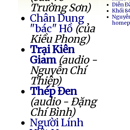
Trường Sơn)
Diễn Đ
Khối 8
Chân Dung
Nguyễ
homep
"bác" Hồ
(của
Kiều Phong)
Trại Kiên
Giam
(audio -
Nguyễn Chí
Thiệp)
Thép Đen
(audio - Đặng
Chí Bình)
Người Lính