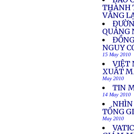
THÀNH T
VẮNG L
ĐƯỜN
QUẢNG 
ĐỒNG
NGUY CƠ
15 May 2010
VIỆT
XUẤT MA
May 2010
TIN 
14 May 2010
NHÌN
TỔNG G
May 2010
VATI