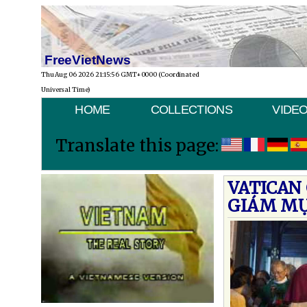
FreeVietNews
Thu Aug 06 2026 21:15:56 GMT+0000 (Coordinated
Universal Time)
HOME
COLLECTIONS
VIDE
Translate this page:
VATICAN
GIÁM MỤ