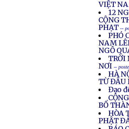
VIỆT N
12 N
CỘNG TH
PHẠT
-- 
PHÓ 
NAM LÊ
NGÔ QU
TRỜI
NƠI
-- pos
HÀ N
TỪ ĐẦU
Đạo đ
CỘNG
BỐ THÀN
HÒA 
PHẬT Đ
BÁO 