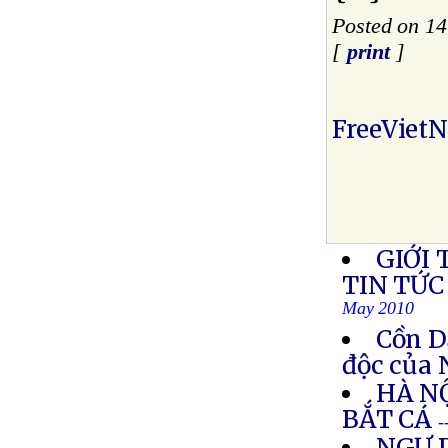
Posted on 1
[
print
]
FreeViet
GIỚI 
TIN TỨC
May 2010
Cồn D
độc của
HÀ N
BẮT CÁ
-
NGƯ 