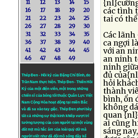
{nl}cường
11
12
13
14
15
các tình 
16
17
18
19
20
tai có th
21
22
23
24
25
26
27
28
29
30
Các lãnh 
31
32
33
34
35
ca ngợi l
36
37
38
39
40
với an n
41
42
43
44
45
an ninh t
46
47
48
49
ninh giữa
đủ của{nl
Thép Đen - Hồi ký của Đặng Chí Bình
, do
hỏi khác
Trần Nam thực hiện.
Thép Đen
- Thiên Hồi
thành vi
Ký của một điện viên, một trong những
chiến sĩ của bóng tối thuộc Quân Lực Việt
bình, ổn 
Nam Cộng Hòa hoạt động tại miền Bắc
không dám
và đã sa vào tay giặc. Thép Đen phơi bày
quan {nl
tất cả những sự thật kinh khiếp vượt trí
ai cũng h
tưởng tượng của con người tại một vùng
sáng nay,
đất mịt mù hắc ám của loài quỷ dữ mà
người viết như đã đội mồ sống dậy kể