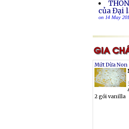
THÔN
của Đại 
on 14 May 20
Mứt Dừa Non
2 gói vanilla