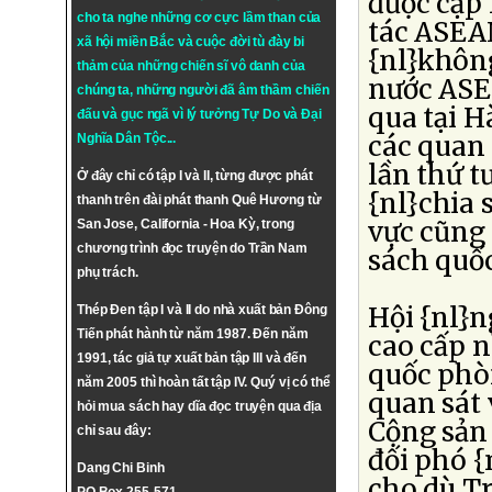
được cập 
cho ta nghe những cơ cực lầm than của
tác ASEA
xã hội miền Bắc và cuộc đời tù đày bi
{nl}khôn
thảm của những chiến sĩ vô danh của
nước ASEA
chúng ta, những người đã âm thầm chiến
qua tại H
đấu và gục ngã vì lý tưởng
Tự Do
và
Đại
các quan
Nghĩa Dân Tộc
...
lần thứ t
Ở đây chỉ có tập I và II, từng được phát
{nl}chia 
thanh trên đài phát thanh Quê Hương từ
vực cũng
San Jose, California - Hoa Kỳ, trong
chương trình đọc truyện do Trần Nam
sách quố
phụ trách.
Hội {nl}n
Thép Đen tập I và II do nhà xuất bản Đông
Tiến phát hành từ năm 1987. Đến năm
cao cấp n
1991, tác giả tự xuất bản tập III và đến
quốc phò
năm 2005 thì hoàn tất tập IV. Quý vị có thể
quan sát
hỏi mua sách hay dĩa đọc truyện qua địa
Cộng sản
chỉ sau đây:
đối phó {
Dang Chi Binh
cho dù Tr