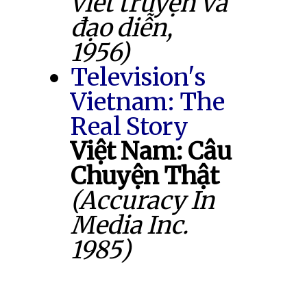
viết truyện và
đạo diễn,
1956)
Television's
Vietnam: The
Real Story
Việt Nam: Câu
Chuyện Thật
(Accuracy In
Media Inc.
1985)