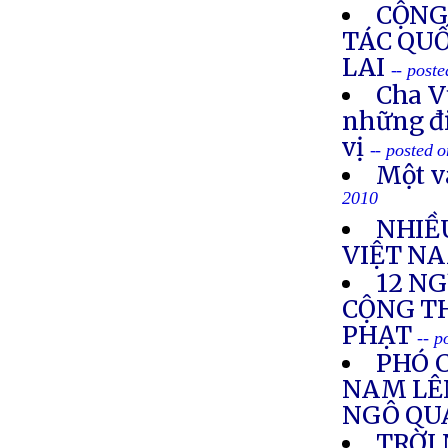
CỘNG
TÁC QU
LAI
-- post
Cha V
những đi
vị
-- posted 
Một v
2010
NHIỀ
VIỆT N
12 N
CỘNG TH
PHẠT
-- 
PHÓ 
NAM LÊ
NGÔ QU
TRỜI