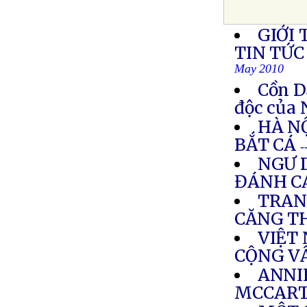
GIỚI 
TIN TỨC
May 2010
Cồn D
độc của
HÀ N
BẮT CÁ
-
NGƯ 
ĐÁNH C
TRAN
CĂNG T
VIỆT
CỘNG V
ANNI
MCCAR