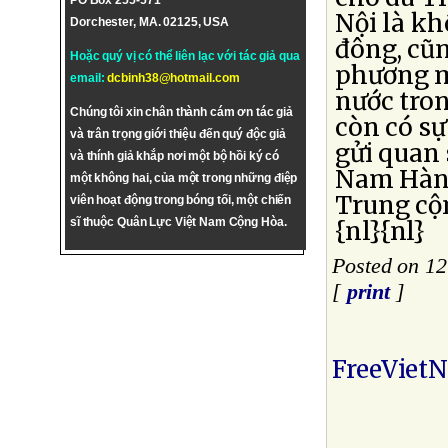
PO Box 255-571
Nội là kh
Dorchester, MA. 02125, USA
đông, cũn
Hoặc quý vị có thể liên lạc với tác giả qua
phương m
email:
dcbinh38@hotmail.com
nước tro
Chúng tôi xin chân thành cám ơn tác giả
còn có sự
và trân trọng giới thiệu đến quý độc giả
gửi quan 
và thính giả khắp nơi một bộ hồi ký có
Nam Hàn,
một không hai, của một trong những điệp
Trung cộ
viên hoạt động trong bóng tối, một chiến
sĩ thuộc Quân Lực Việt Nam Cộng Hòa.
{nl}{nl}
Posted on 1
[
print
]
FreeViet