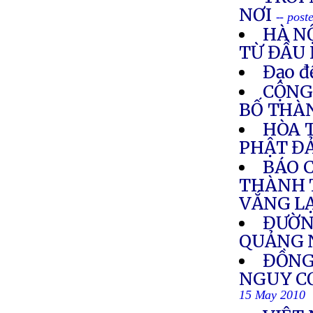
NƠI
-- pos
HÀ N
TỪ ĐẦU
Đạo đ
CỘNG
BỐ THÀN
HÒA 
PHẬT Đ
BÁO 
THÀNH T
VẮNG L
ĐƯỜN
QUẢNG 
ĐỒNG
NGUY CƠ
15 May 2010