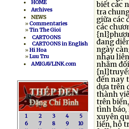
HOME
biết các 
Archives
tra chung
NEWS
giữa các 
»
Commentaries
các chươ
»
Tin The Gioi
{nl}phươ
CARTOONS
đang diễn
CARTOONS in English
ngày càng
»
Hi Hoa
nhau liên
»
Luu Tru
nhằm đối 
AMIGAVLINK.com
{nl}truyề
đến nay t
dựa trên 
thành viê
trên biển,
tình báo,
xuyên quố
1
2
3
4
5
liền, hỗ 
6
7
8
9
10