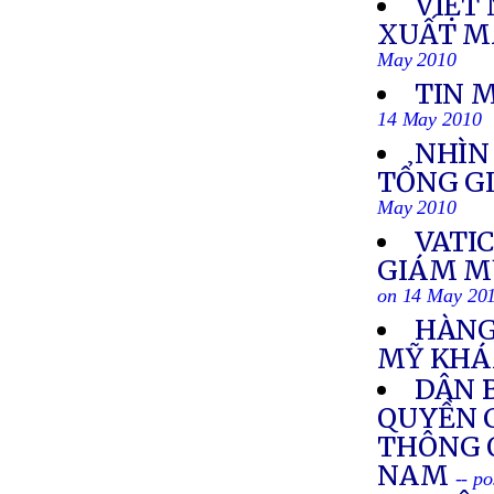
VIỆT
XUẤT MA
May 2010
TIN 
14 May 2010
NHÌN
TỔNG G
May 2010
VATI
GIÁM MỤ
on 14 May 20
HÀNG
MỸ KHÁ
DÂN 
QUYỀN 
THÔNG 
NAM
-- p