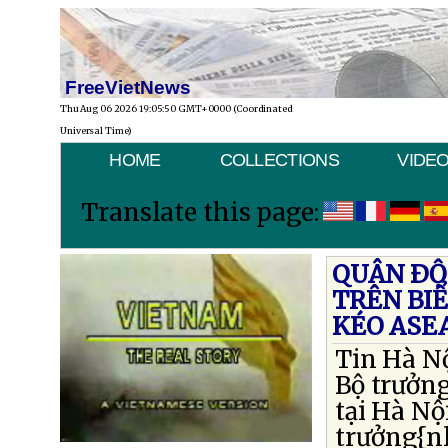
FreeVietNews
Thu Aug 06 2026 19:05:50 GMT+0000 (Coordinated
Universal Time)
HOME
COLLECTIONS
VIDE
Translate this page:
QUÂN ÐỘ
TRÊN BIỂ
KÉO ASE
Tin Hà Nộ
Bộ trưởn
tại Hà N
trưởng{n