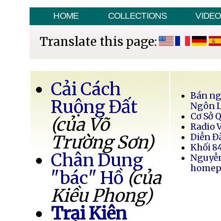
HOME
COLLECTIONS
VIDE
Translate this page:
Cải Cách
Bán ng
Ruộng Đất
Ngôn 
Cơ Sở 
(của Võ
Radio 
Trường Sơn)
Diễn Đ
Khối 8
Chân Dung
Nguyễ
homep
"bác" Hồ
(của
Kiều Phong)
Trại Kiên