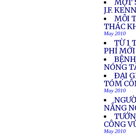
MỘT 
J.F. KE
MÔI 
THÁC K
May 2010
TỪ 1
PHÍ MỚI
BỆNH
NÓNG T
ÐẠI G
TÓM CÔN
May 2010
NGƯỜ
NẮNG NÓ
TƯỚN
CÔNG V
May 2010