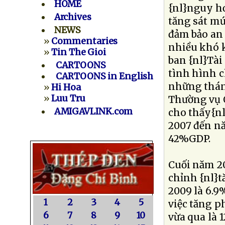
HOME
{nl}nguy hơ
Archives
tăng sát mứ
NEWS
đảm bảo an 
»
Commentaries
nhiều khó 
»
Tin The Gioi
ban {nl}Tài
CARTOONS
tình hình c
CARTOONS in English
những thán
»
Hi Hoa
»
Luu Tru
Thường vụ Q
AMIGAVLINK.com
cho thấy{nl
2007 đến n
42%GDP.
Cuối năm 20
chỉnh {nl}t
2009 là 6.9
1
2
3
4
5
việc tăng p
6
7
8
9
10
vừa qua là 