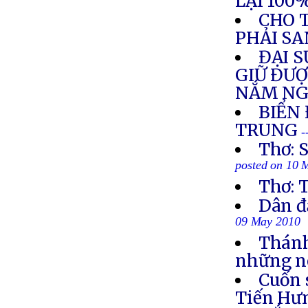
LẠI 100
CHO 
PHẢI SA
ĐẠI 
GIỮ ĐƯ
NẮM NG
BIỂN
TRUNG
-
Thơ: 
posted on 10 
Thơ:
Dân đ
09 May 2010
Thánh
những né
Cuốn 
Tiến Hư