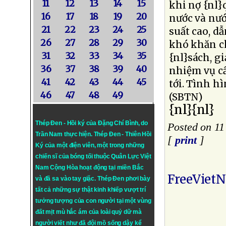
11
12
13
14
15
khi nợ {nl}
16
17
18
19
20
nước và nướ
21
22
23
24
25
suất cao, d
26
27
28
29
30
khó khăn ch
31
32
33
34
35
{nl}sách, g
36
37
38
39
40
nhiệm vụ cấ
41
42
43
44
45
tới. Tình h
46
47
48
49
(SBTN)
{nl}{nl}
Thép Đen - Hồi ký của Đặng Chí Bình
, do
Posted on 1
Trần Nam thực hiện.
Thép Đen
- Thiên Hồi
[
print
]
Ký của một điện viên, một trong những
chiến sĩ của bóng tối thuộc Quân Lực Việt
Nam Cộng Hòa hoạt động tại miền Bắc
FreeViet
và đã sa vào tay giặc. Thép Đen phơi bày
tất cả những sự thật kinh khiếp vượt trí
tưởng tượng của con người tại một vùng
đất mịt mù hắc ám của loài quỷ dữ mà
người viết như đã đội mồ sống dậy kể