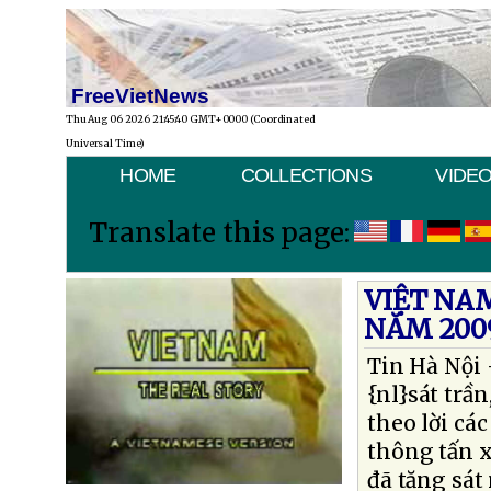
FreeVietNews
Thu Aug 06 2026 21:45:40 GMT+0000 (Coordinated
Universal Time)
HOME
COLLECTIONS
VIDE
Translate this page:
VIỆT NA
NĂM 200
Tin Hà Nội 
{nl}sát trầ
theo lời cá
thông tấn x
đã tăng sá