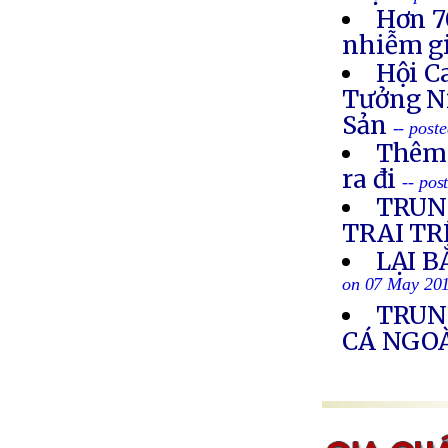
Hơn 7
nhiễm g
Hội C
Tưởng N
Sản
-- post
Thêm 
ra đi
-- po
TRUN
TRAI TR
LẠI B
on 07 May 20
TRUN
CÁ NGOÀ