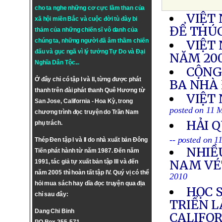
cho ta nghe những cơ cực lầm than của
VIỆT
xã hội miền Bắc và cuộc đời tù đày bi
ĐỂ THÚ
thảm của những chiến sĩ vô danh của
chúng ta, những người đã âm thầm chiến
VIỆT
đấu và gục ngã vì lý tưởng
Tự Do
và
Đại
NĂM 200
Nghĩa Dân Tộc
...
CỘNG
Ở đây chỉ có tập I và II, từng được phát
BA NHÀ
thanh trên đài phát thanh Quê Hương từ
VIỆT
San Jose, California - Hoa Kỳ, trong
posted on 11 
chương trình đọc truyện do Trần Nam
HẢI 
phụ trách.
-- posted on 
Thép Đen tập I và II do nhà xuất bản Đông
NHIỀ
Tiến phát hành từ năm 1987. Đến năm
NAM VÉT
1991, tác giả tự xuất bản tập III và đến
năm 2005 thì hoàn tất tập IV. Quý vị có thể
2010
hỏi mua sách hay dĩa đọc truyện qua địa
HỌC S
chỉ sau đây:
TRIỂN L
Dang Chi Binh
CALIFO