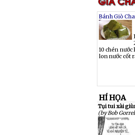
Bánh Giò Cha
10 chén nước 
lon nước cốt ra
HÍ HỌA
Tụi tui xài gi
(by Bob Gorrel