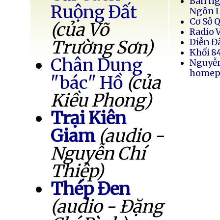
Bán ng
Ruộng Đất
Ngôn 
Cơ Sở 
(của Võ
Radio 
Trường Sơn)
Diễn Đ
Khối 8
Chân Dung
Nguyễ
homep
"bác" Hồ
(của
Kiều Phong)
Trại Kiên
Giam
(audio -
Nguyễn Chí
Thiệp)
Thép Đen
(audio - Đặng