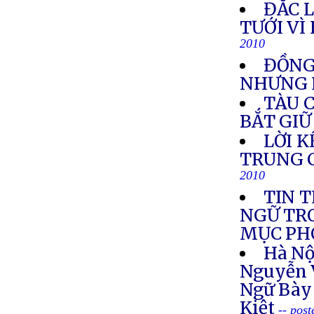
ĐẮC 
TƯỚI VÌ
2010
ĐỒNG
NHƯNG 
TÀU 
BẮT GIỮ
LỜI 
TRUNG C
2010
TIN 
NGỮ TR
MỤC PH
Hà Nộ
Nguyễn 
Ngữ Bày
Kiệt
-- pos