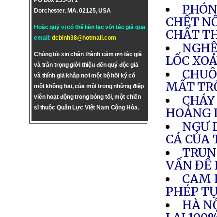
PO Box 255-571
PHÓNG
Dorchester, MA. 02125, USA
CHẾT NỔ
Hoặc quý vị có thể liên lạc với tác giả qua
CHẤT T
email:
dcbinh38@hotmail.com
NGHỆ 
Chúng tôi xin chân thành cám ơn tác giả
LỐC XOÁ
và trân trọng giới thiệu đến quý độc giả
CHUÔ
và thính giả khắp nơi một bộ hồi ký có
MẤT T
một không hai, của một trong những điệp
CHÁY
viên hoạt động trong bóng tối, một chiến
sĩ thuộc Quân Lực Việt Nam Cộng Hòa.
HOẢNG 
NGƯ 
CÁ CỦA
TRUN
VẤN ĐỀ
CAM 
PHÉP TỰ
HÀ NỘ