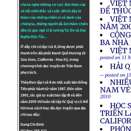
VIỆT
cho ta nghe những cơ cực lầm than của
ĐỂ THÚ
xã hội miền Bắc và cuộc đời tù đày bi
VIỆT
thảm của những chiến sĩ vô danh của
chúng ta, những người đã âm thầm chiến
NĂM 200
đấu và gục ngã vì lý tưởng
Tự Do
và
Đại
CỘNG
Nghĩa Dân Tộc
...
BA NHÀ
Ở đây chỉ có tập I và II, từng được phát
VIỆT
thanh trên đài phát thanh Quê Hương từ
posted on 11 
San Jose, California - Hoa Kỳ, trong
HẢI 
chương trình đọc truyện do Trần Nam
phụ trách.
-- posted on 
NHIỀ
Thép Đen tập I và II do nhà xuất bản Đông
NAM VÉT
Tiến phát hành từ năm 1987. Đến năm
1991, tác giả tự xuất bản tập III và đến
2010
năm 2005 thì hoàn tất tập IV. Quý vị có thể
HỌC S
hỏi mua sách hay dĩa đọc truyện qua địa
TRIỂN L
chỉ sau đây:
CALIFO
Dang Chi Binh
PHÓNG