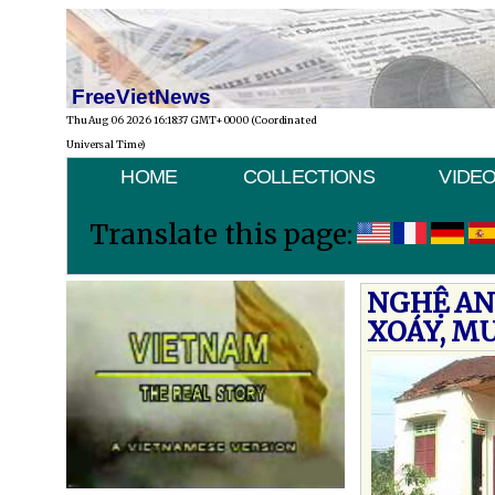
FreeVietNews
Thu Aug 06 2026 16:18:37 GMT+0000 (Coordinated
Universal Time)
HOME
COLLECTIONS
VIDE
Translate this page:
NGHỆ AN:
XOÁY, M