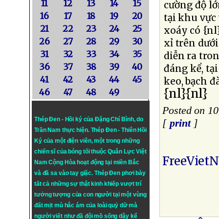
11
12
13
14
15
cường độ l
16
17
18
19
20
tại khu vực
21
22
23
24
25
xoáy có {nl
26
27
28
29
30
xỉ trên dướ
31
32
33
34
35
diễn ra tro
36
37
38
39
40
đáng kể, tạ
41
42
43
44
45
keo, bạch đ
{nl}{nl}
46
47
48
49
Posted on 1
Thép Đen - Hồi ký của Đặng Chí Bình
, do
[
print
]
Trần Nam thực hiện.
Thép Đen
- Thiên Hồi
Ký của một điện viên, một trong những
chiến sĩ của bóng tối thuộc Quân Lực Việt
FreeViet
Nam Cộng Hòa hoạt động tại miền Bắc
và đã sa vào tay giặc. Thép Đen phơi bày
tất cả những sự thật kinh khiếp vượt trí
tưởng tượng của con người tại một vùng
đất mịt mù hắc ám của loài quỷ dữ mà
người viết như đã đội mồ sống dậy kể