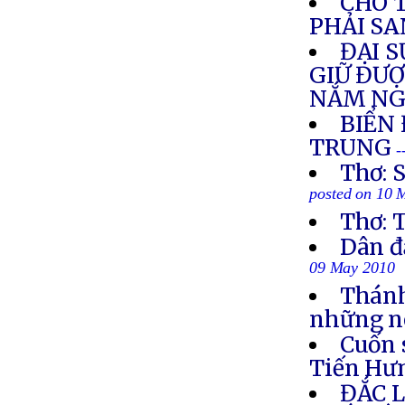
CHO 
PHẢI SA
ĐẠI 
GIỮ ĐƯ
NẮM NG
BIỂN
TRUNG
-
Thơ: 
posted on 10 
Thơ:
Dân đ
09 May 2010
Thánh
những né
Cuốn 
Tiến Hư
ĐẮC 