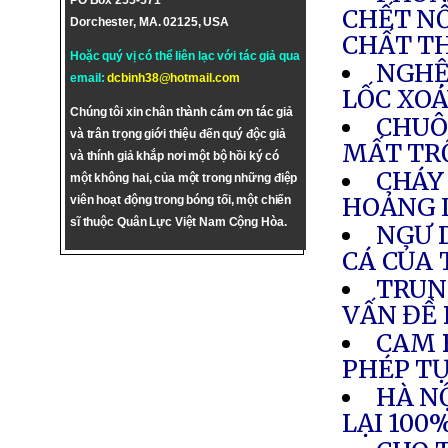
PO Box 255-571
CHẾT NỔ
Dorchester, MA. 02125, USA
CHẤT T
Hoặc quý vị có thể liên lạc với tác giả qua
NGHỆ 
email:
dcbinh38@hotmail.com
LỐC XOÁ
Chúng tôi xin chân thành cám ơn tác giả
CHUÔ
và trân trọng giới thiệu đến quý độc giả
MẤT T
và thính giả khắp nơi một bộ hồi ký có
CHÁY
một không hai, của một trong những điệp
HOẢNG 
viên hoạt động trong bóng tối, một chiến
sĩ thuộc Quân Lực Việt Nam Cộng Hòa.
NGƯ 
CÁ CỦA
TRUN
VẤN ĐỀ
CAM 
PHÉP TỰ
HÀ NỘ
LẠI 100