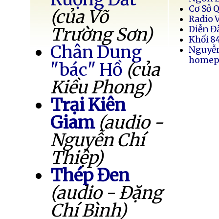
Cơ Sở 
(của Võ
Radio 
Trường Sơn)
Diễn Đ
Khối 8
Chân Dung
Nguyễ
homep
"bác" Hồ
(của
Kiều Phong)
Trại Kiên
Giam
(audio -
Nguyễn Chí
Thiệp)
Thép Đen
(audio - Đặng
Chí Bình)