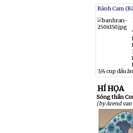
Bánh Cam (B
3/4 cup dầu ă
HÍ HỌA
Sóng thần Co
(by Arend van