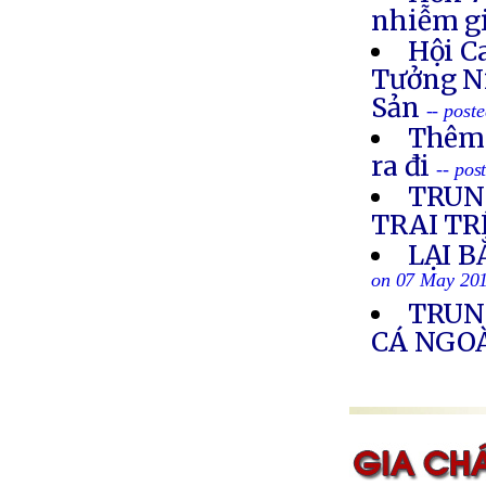
nhiễm g
Hội C
Tưởng N
Sản
-- post
Thêm 
ra đi
-- po
TRUN
TRAI TR
LẠI B
on 07 May 20
TRUN
CÁ NGOÀ