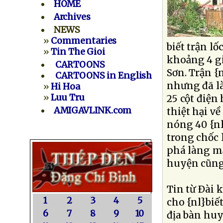
HOME
Archives
NEWS
»
Commentaries
biết trận l
»
Tin The Gioi
khoảng 4 gi
CARTOONS
Sơn. Trận {
CARTOONS in English
nhưng đã l
»
Hi Hoa
»
Luu Tru
25 cột điện
AMIGAVLINK.com
thiệt hại v
nóng 40 {nl
trong chốc 
phá làng mạ
huyện cũng
Tin từ Ðài 
1
2
3
4
5
cho {nl}biế
6
7
8
9
10
địa bàn huy