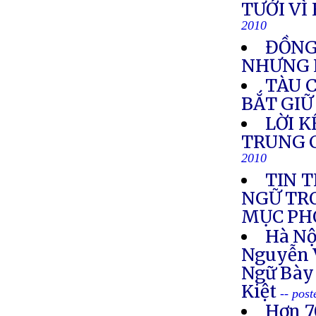
TƯỚI VÌ
2010
ĐỒNG
NHƯNG 
TÀU 
BẮT GIỮ
LỜI 
TRUNG C
2010
TIN 
NGỮ TR
MỤC PH
Hà Nộ
Nguyễn 
Ngữ Bày
Kiệt
-- pos
Hơn 7