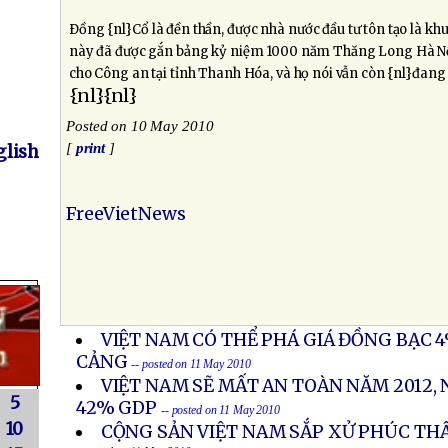
Ðồng {nl}Cổ là đền thần, được nhà nước đầu tư tôn tạo là khu 
này đã được gắn bảng kỷ niệm 1000 năm Thăng Long Hà Nội
cho Công an tại tỉnh Thanh Hóa, và họ nói vẫn còn {nl}đan
{nl}{nl}
Posted on 10 May 2010
[
print
]
lish
FreeVietNews
VIỆT NAM CÓ THỂ PHÁ GIÁ ĐỒNG BẠC 
CẢNG
-- posted on 11 May 2010
VIỆT NAM SẼ MẤT AN TOÀN NĂM 2012, 
5
42% GDP
-- posted on 11 May 2010
10
CỘNG SẢN VIỆT NAM SẮP XỬ PHÚC TH