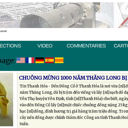
nated
ECTIONS
VIDEO
COMMENTARIES
CART
page:
CHUÔNG MỪNG 1000 NĂM THĂNG LONG BỊ
Tin Thanh Hóa - Ðền Ðồng Cổ ở Thanh Hóa là nơi vừa {nl}
năm Thăng Long, đã bị trộm đến viếng và lấy {nl}sạch đồ đạ
Yên Thọ huyện Yên Ðịnh, tỉnh {nl}Thanh Hóa) cho biết, ng
vào đền Ðồng Cổ lấy {nl}một chiếc chuông đồng nặng 25 kg, 
hạc {nl}đồng, đỉnh hương trị giá hàng trăm triệu đồng. Tron
cây nến đồng được chính Giám đốc Công an tỉnh Thanh Hoá,
tuần.