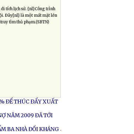
di tích lịch sử. {nl}Công trình
. Ðây{nl} là một mất mặt lớn
g truy tìm thủ phạm.(SBTN)
4% ĐỂ THÚC ĐẨY XUẤT
NỢ NĂM 2009 ĐÃ TỚI
ẨM BA NHÀ ĐỐI KHÁNG
-