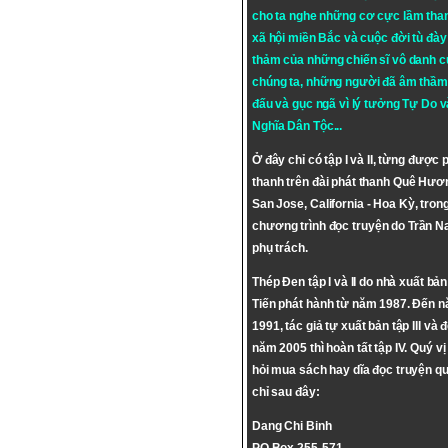
cho ta nghe những cơ cực lầm tha
xã hội miền Bắc và cuộc đời tù đày 
thảm của những chiến sĩ vô danh c
chúng ta, những người đã âm thầm
đấu và gục ngã vì lý tưởng
Tự Do
v
Nghĩa Dân Tộc
...
Ở đây chỉ có tập I và II, từng được 
thanh trên đài phát thanh Quê Hươ
San Jose, California - Hoa Kỳ, tron
chương trình đọc truyện do Trần 
phụ trách.
Thép Đen tập I và II do nhà xuất bả
Tiến phát hành từ năm 1987. Đến 
1991, tác giả tự xuất bản tập III và 
năm 2005 thì hoàn tất tập IV. Quý vị
hỏi mua sách hay dĩa đọc truyện qu
chỉ sau đây:
Dang Chi Binh