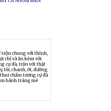
ẮT CÁ NGOÀI BIỂN
 trộn chung với thính,
ợi chỉ và ăn kèm với
g cự đà, trộn với thật
, tỏi, chanh, ớt, đường
 thui chấm tương cự đà
kèm bánh tráng mè