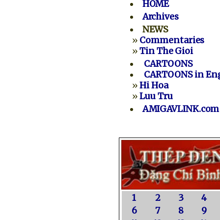
HOME
Archives
NEWS
»
Commentaries
»
Tin The Gioi
CARTOONS
CARTOONS in Eng
»
Hi Hoa
»
Luu Tru
AMIGAVLINK.com
1
2
3
4
6
7
8
9