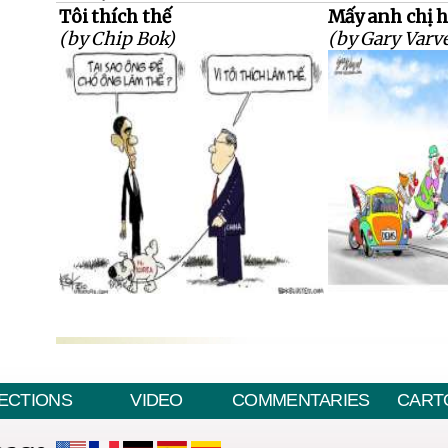
Tôi thích thế
Mấy anh chị h
(by Chip Bok)
(by Gary Varve
ECTIONS
VIDEO
COMMENTARIES
CART