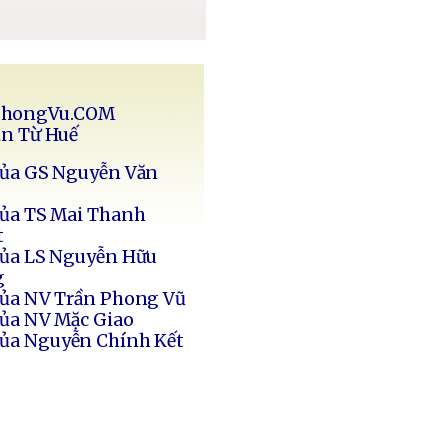
PhongVu.COM
in Từ Huế
của GS Nguyễn Văn
của TS Mai Thanh
t
của LS Nguyễn Hữu
g
của NV Trần Phong Vũ
của NV Mặc Giao
của Nguyễn Chính Kết