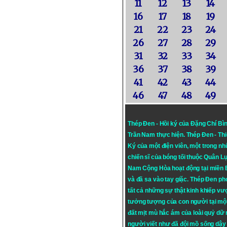
11
12
13
14
16
17
18
19
21
22
23
24
26
27
28
29
31
32
33
34
36
37
38
39
41
42
43
44
46
47
48
49
Thép Đen - Hồi ký của Đặng Chí Bì
Trần Nam thực hiện.
Thép Đen
- Th
Ký của một điện viên, một trong n
chiến sĩ của bóng tối thuộc Quân L
Nam Cộng Hòa hoạt động tại miền
và đã sa vào tay giặc. Thép Đen ph
tất cả những sự thật kinh khiếp vượ
tưởng tượng của con người tại mộ
đất mịt mù hắc ám của loài quỷ dữ
người viết như đã đội mồ sống dậy