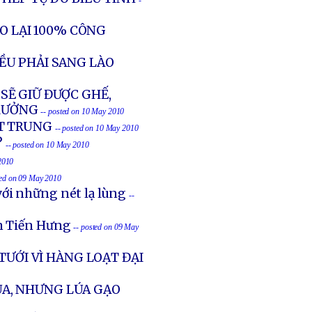
-
ẠO LẠI 100% CÔNG
ỀU PHẢI SANG LÀO
SẼ GIỮ ĐƯỢC GHẾ,
RƯỞNG
-- posted on 10 May 2010
T TRUNG
-- posted on 10 May 2010
?
-- posted on 10 May 2010
2010
ted on 09 May 2010
ới những nét lạ lùng
--
ễn Tiến Hưng
-- posted on 09 May
TƯỚI VÌ HÀNG LOẠT ĐẠI
A, NHƯNG LÚA GẠO