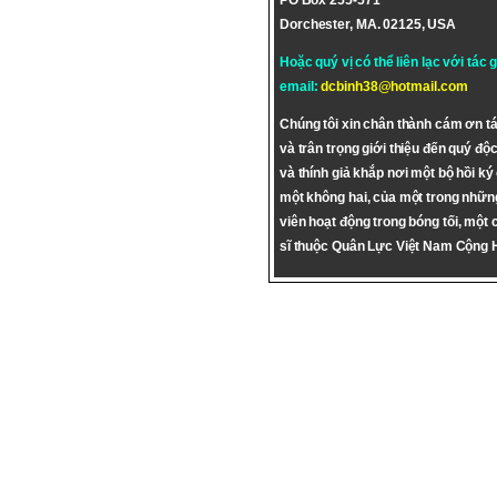
PO Box 255-571
Dorchester, MA. 02125, USA
Hoặc quý vị có thể liên lạc với tác 
email:
dcbinh38@hotmail.com
Chúng tôi xin chân thành cám ơn tá
và trân trọng giới thiệu đến quý độc
và thính giả khắp nơi một bộ hồi ký
một không hai, của một trong nhữn
viên hoạt động trong bóng tối, một 
sĩ thuộc Quân Lực Việt Nam Cộng 