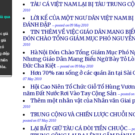
TÀU CÁ VIỆT NAM LẠI BỊ TÀU TRUNG C
2010
giả qua
LỜI KỂ CỦA MỘT NGƯ DÂN VIỆT NAM BỊ
ĐÁNH ĐẬP
-- posted on 09 May 2010
TIN THÊM VỀ VIỆC GIÁO DÂN MANG BI
c giả
ĐÓN CHÀO TỔNG GIÁM MỤC PHÓ NGUYỄ
 giả
2010
 có
Hà Nội Đón Chào Tổng Giám Mục Phó 
g điệp
Nhưng Giáo Dân Mang Biểu Ngữ Bày Tỏ Lò
chiến
Đức Cha Kiệt
-- posted on 09 May 2010
Hòa.
Hơn 70% rau sống ở các quán ăn tại Sà
07 May 2010
Hội Cao Niên Tổ Chức Giỗ Tổ Hùng Vươ
năm Ðất Nước Rơi Vào Tay Cộng Sản
-- posted o
Thêm một nhân vật của Nhân văn Giai p
2010
TRUNG CỘNG VÀ CHIẾN LƯỢC CHUỖI NG
posted on 07 May 2010
LẠI BẮT GIỮ TÀU CÁ ĐÒI TIỀN CHUỘC
-- p