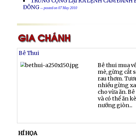
TRUNG CỘNG LẠI RA LỆNH CẤM ĐÁNH B
ĐÔNG
-- posted on 07 May 2010
Bê Thui
Bê thui mua về
mè, gừng cắt s
rau thơm. Tươn
nhiều gừng xay
cho vừa ăn. Bê
và có thể ăn 
nướng giòn...
HÍ HỌA