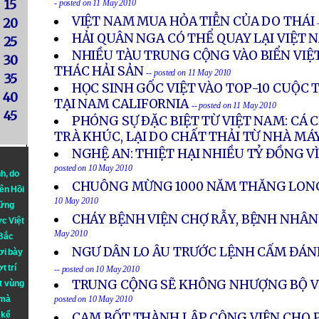
15
- posted on 11 May 2010
VIỆT NAM MUA HỎA TIỄN CỦA DO THÁI
20
HẢI QUÂN NGA CÓ THỂ QUAY LẠI VIỆT 
25
NHIỀU TÀU TRUNG CỘNG VÀO BIỂN VIỆT
30
THÁC HẢI SẢN
-- posted on 11 May 2010
35
HỌC SINH GỐC VIỆT VÀO TOP-10 CUỘC 
40
TẠI NAM CALIFORNIA
-- posted on 11 May 2010
45
PHÓNG SỰ ÐẶC BIỆT TỪ VIỆT NAM: CÁ
TRÀ KHÚC, LẠI DO CHẤT THẢI TỪ NHÀ MÁ
NGHỆ AN: THIỆT HẠI NHIỀU TỶ ĐỒNG V
posted on 10 May 2010
nh
, do
CHUÔNG MỪNG 1000 NĂM THĂNG LONG
iên Hồi
10 May 2010
hững
CHÁY BỆNH VIỆN CHỢ RẪY, BỆNH NHÂ
ực Việt
May 2010
 Bắc
NGƯ DÂN LO ÂU TRƯỚC LỆNH CẤM ĐÁN
ơi bày
t trí
-- posted on 10 May 2010
TRUNG CỘNG SẼ KHÔNG NHƯỢNG BỘ VỀ
t vùng
 mà
posted on 10 May 2010
 kể
CAM BỐT THÀNH LẬP CÔNG VIÊN CHO P