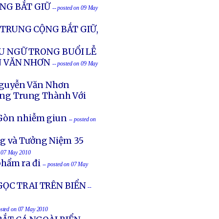
ỘNG BẮT GIỮ
-- posted on 09 May
 TRUNG CỘNG BẮT GIỮ,
ỂU NGỮ TRONG BUỔI LỄ
N VĂN NHƠN
-- posted on 09 May
Nguyễn Văn Nhơn
ng Trung Thành Với
i Gòn nhiễm giun
-- posted on
ng và Tưởng Niệm 35
n 07 May 2010
hẩm ra đi
-- posted on 07 May
ỌC TRAI TRÊN BIỂN
--
osted on 07 May 2010