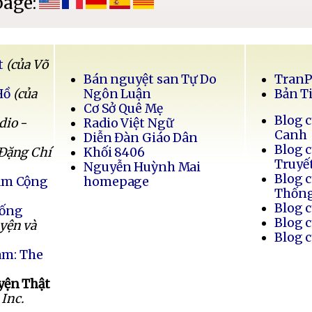
page:
t
(của Võ
Bán nguyệt san Tự Do
Tran
Hồ
(của
Ngôn Luận
Bản T
Cơ Sở Quê Mẹ
Blog 
dio -
Radio Việt Ngữ
Canh
Diễn Đàn Giáo Dân
Blog 
 Đặng Chí
Khối 8406
Truyế
Nguyễn Huỳnh Mai
Blog 
Nam Cộng
homepage
Thốn
Blog 
Sống
Blog 
uyện và
Blog 
am: The
yện Thật
Inc.