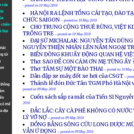
n của
- posted on 10 May 2010
bi
HÀ NỘI RA LỆNH TỔNG CẢI TẠO, ĐÀO T
ủa
CHỨC SAIGON
-- posted on 10 May 2010
 chiến
CHO TRUNG CỘNG THUÊ RỪNG, VIỆT KI
à
Đại
TRỒNG TRE
-- posted on 10 May 2010
ĐẠI SỨ MICHALAK: NGUYỄN TẤN DŨNG 
NGUYỄN THIỆN NHÂN LÊN NẮM NGOẠI T
phát
BIỂN ĐÔNG KHUẤY ĐỘNG QUAN HỆ VIỆ
ng từ
Thơ: SAO ĐỂ CON CÁM ƠN MẸ TỪNG ẤY 
g
Nam
Thơ: TÂM SỰ MỘT BÀO THAI
-- posted on 10 May 
Dân đập xe máy, đốt xe hơi của CSGT
-- pos
Thánh lễ đón Ðức Tân TGM Phó Hà Nội v
n Đông
posted on 09 May 2010
năm
Cuốn sách sắp ra mắt của Tiến Sĩ Nguy
đến
2010
 có thể
ĐẮC LẮC: CÂY CÀ PHÊ KHÔNG CÓ NƯỚC 
a địa
LÝ VỠ NỢ
-- posted on 09 May 2010
ĐỒNG BẰNG SÔNG CỬU LONG ĐƯỢC MÙ
VẪN Ứ ĐỌNG
-- posted on 09 May 2010