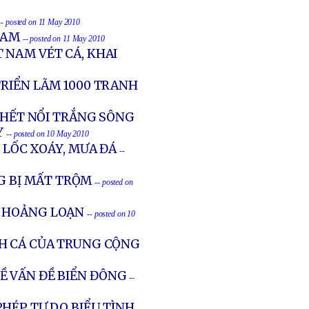
-- posted on 11 May 2010
NAM
-- posted on 11 May 2010
 NAM VÉT CÁ, KHAI
TRIỂN LÃM 1000 TRANH
 CHẾT NỔI TRẮNG SÔNG
Y
-- posted on 10 May 2010
Ì LỐC XOÁY, MƯA ĐÁ
--
 BỊ MẤT TRỘM
-- posted on
N HOẢNG LOẠN
-- posted on 10
H CÁ CỦA TRUNG CỘNG
 VẤN ĐỀ BIỂN ĐÔNG
--
HÉP TỰ DO BIỂU TÌNH