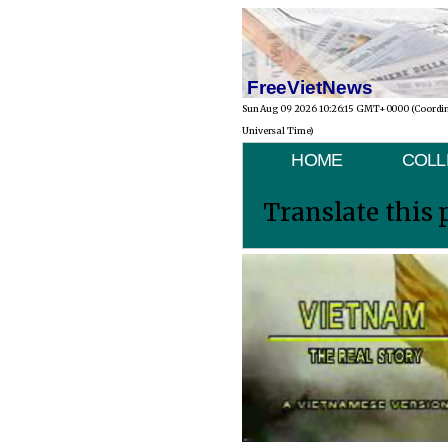
FreeVietNews
Sun Aug 09 2026 10:26:15 GMT+0000 (Coordi
Universal Time)
HOME
COLL
Translate this 