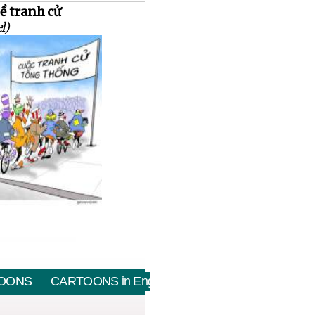
ề tranh cử
l)
OONS
CARTOONS in English