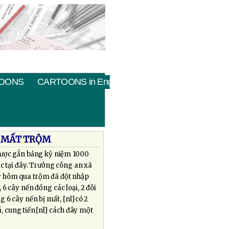
OONS
CARTOONS in English
 MẤT TRỘM
được gắn bảng kỷ niệm 1000
c tại đây. Trưởng công an xã
ày hôm qua trộm đã đột nhập
6 cây nến đồng các loại, 2 đôi
g 6 cây nến bị mất, {nl}có 2
 cung tiến{nl} cách đây một