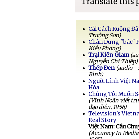
Translate this 
Cải Cách Ruộng Đấ
Trường Sơn)
Chân Dung "bác" 
Kiều Phong)
Trại Kiên Giam
(au
Nguyễn Chí Thiệp)
Thép Đen
(audio -
Bình)
Người Lính Việt 
Hòa
Chúng Tôi Muốn 
(Vĩnh Noãn viết tr
đạo diễn, 1956)
Television's Vietn
Real Story
Việt Nam: Câu Chu
(Accuracy In Media 