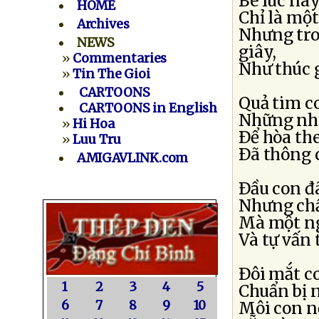
Bé lúc này
HOME
Chỉ là một
Archives
Nhưng tro
NEWS
giây,
»
Commentaries
Như thúc 
»
Tin The Gioi
CARTOONS
Quả tim co
CARTOONS in English
Những nhị
»
Hi Hoa
Ðể hòa the
»
Luu Tru
Ðã thông 
AMIGAVLINK.com
Ðầu con đã
Nhưng chất
Mà một ng
Và tự vấn 
Ðôi mắt co
1
2
3
4
5
Chuẩn bị 
6
7
8
9
10
Môi con n