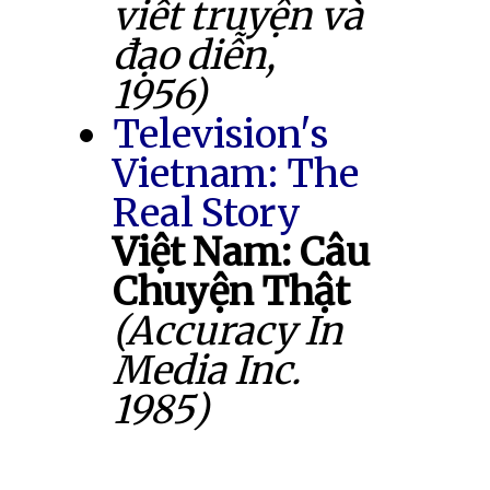
viết truyện và
đạo diễn,
1956)
Television's
Vietnam: The
Real Story
Việt Nam: Câu
Chuyện Thật
(Accuracy In
Media Inc.
1985)