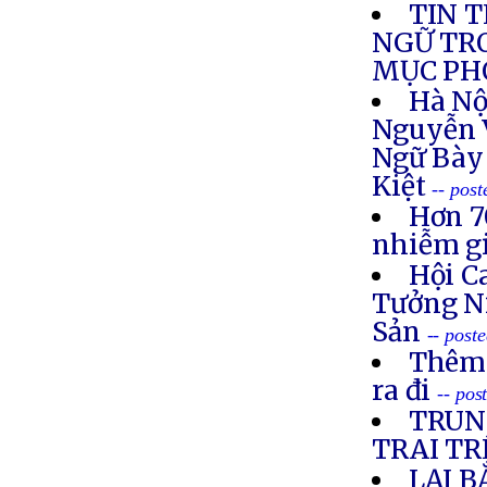
TIN 
NGỮ TR
MỤC PH
Hà Nộ
Nguyễn 
Ngữ Bày
Kiệt
-- pos
Hơn 7
nhiễm g
Hội C
Tưởng N
Sản
-- post
Thêm 
ra đi
-- po
TRUN
TRAI TR
LẠI B