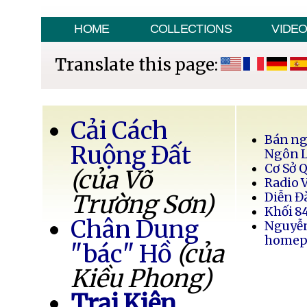
HOME
COLLECTIONS
VIDE
Translate this page:
Cải Cách
Bán ng
Ruộng Đất
Ngôn 
Cơ Sở 
(của Võ
Radio 
Trường Sơn)
Diễn Đ
Khối 8
Chân Dung
Nguyễ
homep
"bác" Hồ
(của
Kiều Phong)
Trại Kiên