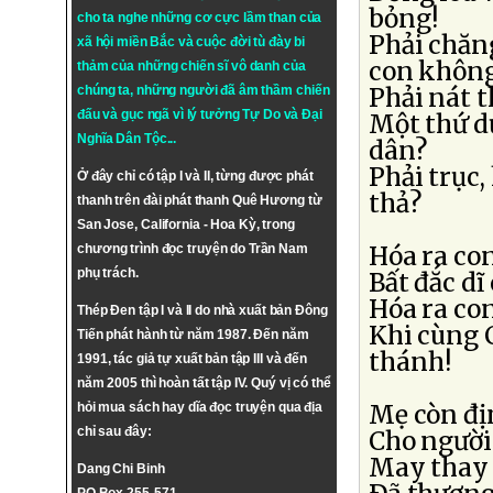
bỏng!
cho ta nghe những cơ cực lầm than của
Phải chăn
xã hội miền Bắc và cuộc đời tù đày bi
con không
thảm của những chiến sĩ vô danh của
chúng ta, những người đã âm thầm chiến
Phải nát 
đấu và gục ngã vì lý tưởng
Tự Do
và
Đại
Một thứ d
Nghĩa Dân Tộc
...
dân?
Phải trục,
Ở đây chỉ có tập I và II, từng được phát
thả?
thanh trên đài phát thanh Quê Hương từ
San Jose, California - Hoa Kỳ, trong
chương trình đọc truyện do Trần Nam
Hóa ra con
phụ trách.
Bất đắc dĩ
Hóa ra co
Thép Đen tập I và II do nhà xuất bản Đông
Khi cùng C
Tiến phát hành từ năm 1987. Đến năm
thánh!
1991, tác giả tự xuất bản tập III và đến
năm 2005 thì hoàn tất tập IV. Quý vị có thể
hỏi mua sách hay dĩa đọc truyện qua địa
Mẹ còn đị
chỉ sau đây:
Cho người 
May thay 
Dang Chi Binh