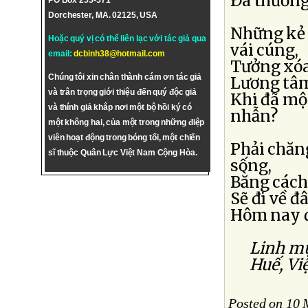
Ðã thương
PO Box 255-571
Dorchester, MA. 02125, USA
Những kẻ g
Hoặc quý vị có thể liên lạc với tác giả qua
vái cúng,
email:
dcbinh38@hotmail.com
Tưởng xóa 
Chúng tôi xin chân thành cám ơn tác giả
Lương tâm
và trân trọng giới thiệu đến quý độc giả
Khi đã một
và thính giả khắp nơi một bộ hồi ký có
nhẫn?
một không hai, của một trong những điệp
viên hoạt động trong bóng tối, một chiến
Phải chăng
sĩ thuộc Quân Lực Việt Nam Cộng Hòa.
sống,
Bằng cách 
Sẽ đi về đ
Hôm nay đ
Linh mục
Huế, Việ
Posted on 10