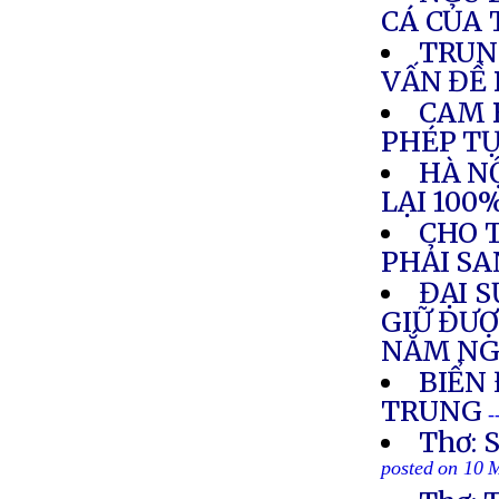
CÁ CỦA
TRUN
VẤN ĐỀ
CAM 
PHÉP TỰ
HÀ NỘ
LẠI 100
CHO 
PHẢI SA
ĐẠI 
GIỮ ĐƯ
NẮM NG
BIỂN
TRUNG
-
Thơ: 
posted on 10 