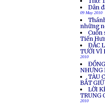
Thơ:
Dân đ
09 May 2010
Thánh
những né
Cuốn 
Tiến Hư
ĐẮC 
TƯỚI VÌ
2010
ĐỒNG
NHƯNG 
TÀU 
BẮT GIỮ
LỜI 
TRUNG C
2010