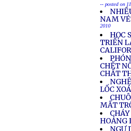
-- posted on 
NHIỀ
NAM VÉT
2010
HỌC S
TRIỂN L
CALIFO
PHÓNG
CHẾT NỔ
CHẤT T
NGHỆ 
LỐC XOÁ
CHUÔ
MẤT T
CHÁY
HOẢNG 
NGƯ 