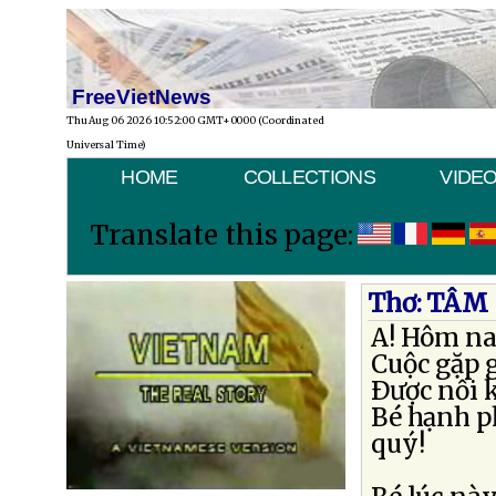
FreeVietNews
Thu Aug 06 2026 10:52:00 GMT+0000 (Coordinated
Universal Time)
HOME
COLLECTIONS
VIDE
Translate this page:
Thơ: TÂM
A! Hôm na
Cuộc gặp g
Ðược nối k
Bé hạnh p
quý!