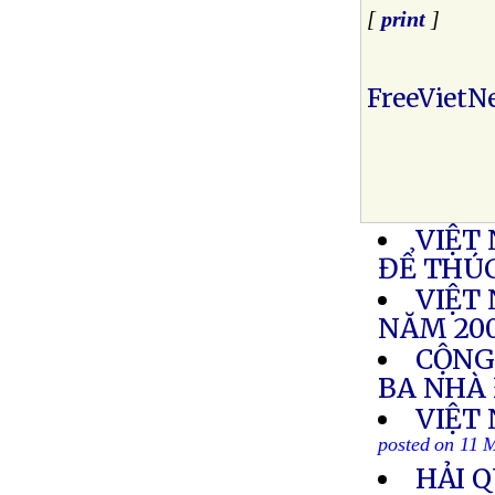
[
print
]
FreeVietN
VIỆT
ĐỂ THÚ
VIỆT
NĂM 200
CỘNG
BA NHÀ
VIỆT
posted on 11 
HẢI 