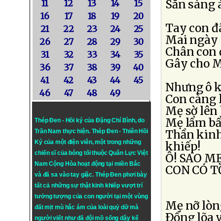
Sẵn sàng 
11
12
13
14
15
16
17
18
19
20
Tay con đã
21
22
23
24
25
Mai ngày s
26
27
28
29
30
Chân con đ
31
32
33
34
35
Gây cho M
36
37
38
39
40
41
42
43
44
45
Nhưng ô kì
46
47
48
49
Con càng l
Mẹ sờ lên 
Mẹ lẩm bẩ
Thép Đen - Hồi ký của Đặng Chí Bình
, do
Trần Nam thực hiện.
Thép Đen
- Thiên Hồi
Thần kinh
Ký của một điện viên, một trong những
khiếp!
chiến sĩ của bóng tối thuộc Quân Lực Việt
Ô! SAO MẸ
Nam Cộng Hòa hoạt động tại miền Bắc
CON CÓ T
và đã sa vào tay giặc. Thép Đen phơi bày
tất cả những sự thật kinh khiếp vượt trí
tưởng tượng của con người tại một vùng
Mẹ nỡ lòn
đất mịt mù hắc ám của loài quỷ dữ mà
Ðồng lõa 
người viết như đã đội mồ sống dậy kể