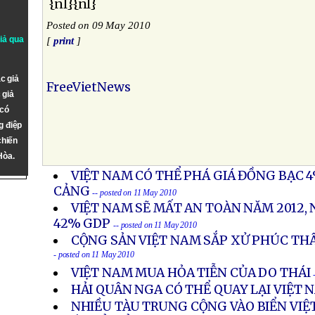
{nl}{nl}
Posted on 09 May 2010
giả qua
[
print
]
c giả
FreeVietNews
 giả
 có
g điệp
chiến
Hòa.
VIỆT NAM CÓ THỂ PHÁ GIÁ ĐỒNG BẠC 
CẢNG
-- posted on 11 May 2010
VIỆT NAM SẼ MẤT AN TOÀN NĂM 2012, 
42% GDP
-- posted on 11 May 2010
CỘNG SẢN VIỆT NAM SẮP XỬ PHÚC TH
- posted on 11 May 2010
VIỆT NAM MUA HỎA TIỄN CỦA DO THÁI
HẢI QUÂN NGA CÓ THỂ QUAY LẠI VIỆT 
NHIỀU TÀU TRUNG CỘNG VÀO BIỂN VIỆT