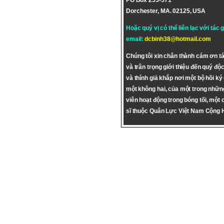
PO Box 255-571
Dorchester, MA. 02125, USA
Hoặc quý vị có thể liên lạc với tác 
email:
dcbinh38@hotmail.com
Chúng tôi xin chân thành cám ơn tá
và trân trọng giới thiệu đến quý độc
và thính giả khắp nơi một bộ hồi ký
một không hai, của một trong nhữn
viên hoạt động trong bóng tối, một 
sĩ thuộc Quân Lực Việt Nam Cộng 