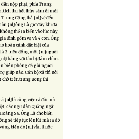
ư dân nộp phạt, phía Trung
 tịch thu hết thủy sản rồi mới
ra Trung Cộng thả {nl}về đều
hân {nl}ông Là giờ đây khi đã
 không thể ra biển vào lúc này,
i gia đình gồm vợ và 4 con. Ông
o hoàn cảnh đặc biệt của
 là 2 triệu đồng một {nl}người
 {nl}tháng với tàu bị đâm chìm.
đồn biên phòng đã gửi người
ợ giúp nào. Cán bộ xã thì nói
n chờ trên trung ương thì
á {nl}là công việc cả đời mà
kiệt, các ngư dân Quảng ngãi
 Hoàng Sa. Ông Là cho biết,
 ông sẽ tiếp tục lén lút mà ra đó
 vùng biển đó {nl}vẫn thuộc