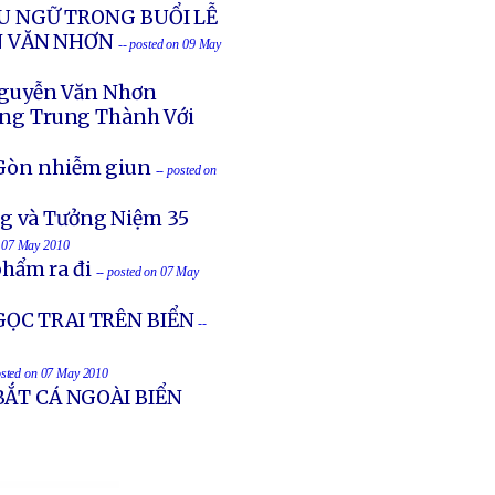
ỂU NGỮ TRONG BUỔI LỄ
N VĂN NHƠN
-- posted on 09 May
Nguyễn Văn Nhơn
ng Trung Thành Với
i Gòn nhiễm giun
-- posted on
ng và Tưởng Niệm 35
n 07 May 2010
hẩm ra đi
-- posted on 07 May
ỌC TRAI TRÊN BIỂN
--
osted on 07 May 2010
ẮT CÁ NGOÀI BIỂN