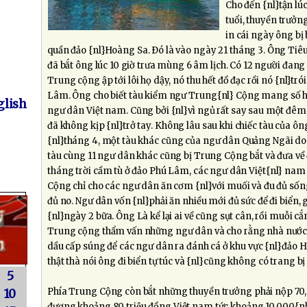
Cho đến {nl}tận lú
tuổi, thuyền trưởn
in cái ngày ông bị
quần đảo {nl}Hoàng Sa. Ðó là vào ngày 21 tháng 3. Ông Tiêu 
đã bắt ông lúc 10 giờ trưa mùng 6 âm lịch. Có 12 người đang
Trung cộng ập tới lôi họ dậy, nó thu hết đồ đạc rồi nó {nl}trói 
Lâm. Ông cho biết tàu kiểm ngư Trung{nl} Cộng mang số hi
lish
ngư dân Việt nam. Cũng bởi {nl}vì ngủ rất say sau một đêm 
đã không kịp {nl}trở tay. Không lâu sau khi chiếc tàu của ôn
{nl}tháng 4, một tàu khác cũng của ngư dân Quảng Ngãi do
tàu cùng 11 ngư dân khác cũng bị Trung Cộng bắt và đưa về 
tháng trời cầm tù ở đảo Phú Lâm, các ngư dân Việt{nl} nam đ
Cộng chỉ cho các ngư dân ăn cơm {nl}với muối và đu đủ sốn
đủ no. Ngư dân vốn {nl}phải ăn nhiều mới đủ sức để đi biển, g
{nl}ngày 2 bữa. Ông Là kể lại ai về cũng sụt cân, rồi muỗi cắ
Trung cộng thẩm vấn những ngư dân và cho rằng nhà nước 
dầu cấp súng để các ngư dân ra đánh cá ở khu vực {nl}đảo 
thật thà nói ông đi biển tự túc và {nl}cũng không có trang bị
5
Phía Trung Cộng còn bắt những thuyền trưởng phải nộp 70,
10
đương khoảng 80 triệu đồng Việt nam tức khoảng 10,000{n