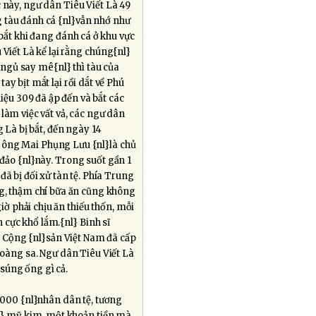
c này, ngư dân Tiêu Viết Là 49
g tàu đánh cá {nl}vẫn nhớ như
 bắt khi đang đánh cá ở khu vực
Viết Là kể lại rằng chúng{nl}
 ngủ say mê{nl} thì tàu của
tay bịt mắt lại rồi dắt về Phú
ệu 309 đã ập đến và bắt các
làm việc vất vả, các ngư dân
g Là bị bắt, đến ngày 14
 ông Mai Phụng Lưu {nl}là chủ
đảo {nl}này. Trong suốt gần 1
ã bị đối xử tàn tệ. Phía Trung
g, thậm chí bữa ăn cũng không
iờ phải chịu ăn thiếu thốn, mỗi
n cực khổ lắm.{nl} Binh sĩ
Cộng {nl}sản Việt Nam đã cấp
Hoàng sa. Ngư dân Tiêu Viết Là
 súng ống gì cả.
000 {nl}nhân dân tệ, tương
l} mỹ kim, một khoản tiền mà