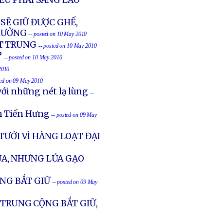
ỀU PHẢI SANG LÀO
SẼ GIỮ ĐƯỢC GHẾ,
RƯỞNG
-- posted on 10 May 2010
T TRUNG
-- posted on 10 May 2010
?
-- posted on 10 May 2010
2010
ted on 09 May 2010
ới những nét lạ lùng
--
ễn Tiến Hưng
-- posted on 09 May
TƯỚI VÌ HÀNG LOẠT ĐẠI
A, NHƯNG LÚA GẠO
ỘNG BẮT GIỮ
-- posted on 09 May
 TRUNG CỘNG BẮT GIỮ,