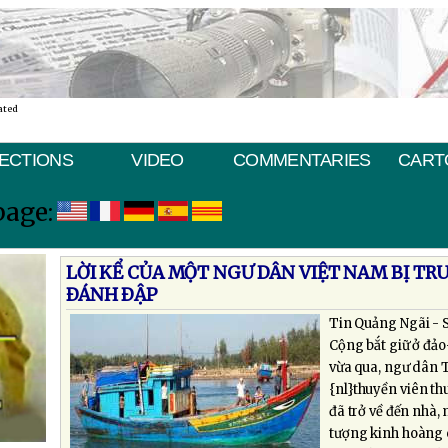
ated
ECTIONS
VIDEO
COMMENTARIES
CART
page:
LỜI KỂ CỦA MỘT NGƯ DÂN VIỆT NAM BỊ TR
ÐÁNH ÐẬP
Tin Quảng Ngãi - 
Cộng bắt giữ ở đả
vừa qua, ngư dân T
{nl}thuyền viên th
đã trở về đến nhà,
tượng kinh hoàng 