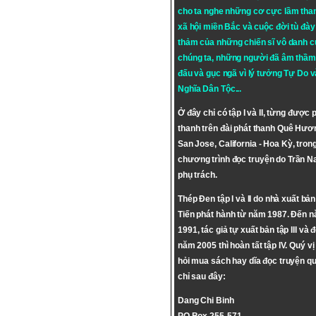
cho ta nghe những cơ cực lầm tha
xã hội miền Bắc và cuộc đời tù đày 
thảm của những chiến sĩ vô danh c
chúng ta, những người đã âm thầm
đấu và gục ngã vì lý tưởng
Tự Do
v
Nghĩa Dân Tộc
...
Ở đây chỉ có tập I và II, từng được 
thanh trên đài phát thanh Quê Hươ
San Jose, California - Hoa Kỳ, tron
chương trình đọc truyện do Trần 
phụ trách.
Thép Đen tập I và II do nhà xuất bả
Tiến phát hành từ năm 1987. Đến 
1991, tác giả tự xuất bản tập III và 
năm 2005 thì hoàn tất tập IV. Quý vị
hỏi mua sách hay dĩa đọc truyện qu
chỉ sau đây:
Dang Chi Binh