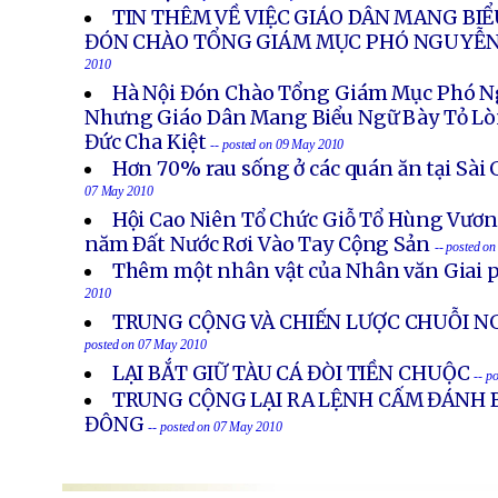
TIN THÊM VỀ VIỆC GIÁO DÂN MANG BI
ĐÓN CHÀO TỔNG GIÁM MỤC PHÓ NGUYỄ
2010
Hà Nội Đón Chào Tổng Giám Mục Phó 
Nhưng Giáo Dân Mang Biểu Ngữ Bày Tỏ Lò
Đức Cha Kiệt
-- posted on 09 May 2010
Hơn 70% rau sống ở các quán ăn tại Sà
07 May 2010
Hội Cao Niên Tổ Chức Giỗ Tổ Hùng Vươ
năm Ðất Nước Rơi Vào Tay Cộng Sản
-- posted o
Thêm một nhân vật của Nhân văn Giai p
2010
TRUNG CỘNG VÀ CHIẾN LƯỢC CHUỖI NG
posted on 07 May 2010
LẠI BẮT GIỮ TÀU CÁ ĐÒI TIỀN CHUỘC
-- p
TRUNG CỘNG LẠI RA LỆNH CẤM ĐÁNH B
ĐÔNG
-- posted on 07 May 2010