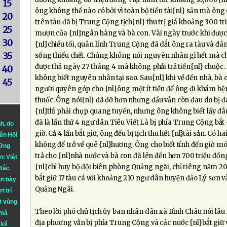
15
ông không thể nào có bởi vì toàn bộ tiền tài{nl} sản mà ông
20
trên tàu đã bị Trung Cộng tịch{nl} thu trị giá khoảng 300 tr
25
mượn của {nl}ngân hàng và bà con. Vài ngày trước khi được 
30
{nl}chiều tối, quân lính Trung Cộng đã dắt ông ra tàu và đ
35
sống thiếu chết. Chúng không nói nguyên nhân gì hết mà ch
được thả ngày 27 tháng 4 mà không phải trả tiền{nl} chuộc
40
không biết nguyên nhân tại sao. Sau{nl} khi về đến nhà, bà 
45
người quyên góp cho {nl}ông một ít tiền để ông đi khám b
thuốc. Ông nói{nl} đã đỡ hơn nhưng đầu vẫn còn đau do bị đ
{nl}thì phải chụp quang tuyến, nhưng ông không biết lấy đâu
đã là lần thứ 4 ngư dân Tiêu Viết Là bị phía Trung Cộng bắt
nh
, do
giờ. Cả 4 lần bắt giữ, ông đều bị tịch thu hết {nl}tài sản. Có ha
iên Hồi
không để trở về quê {nl}hương. Ông cho biết tính đến giờ 
hững
trả cho {nl}nhà nước và bà con đã lên đến hơn 700 triệu đồ
ực Việt
{nl}chỉ huy bộ đội biên phòng Quảng ngãi, chỉ riêng năm 2
 Bắc
bắt giữ 17 tàu cá với khoảng 210 ngư dân huyện đảo Lý sơn v
ơi bày
Quảng Ngãi.
t trí
t vùng
Theo lời phó chủ tịch ủy ban nhân dân xã Bình Châu nói lâu 
 mà
địa phương vẫn bị phía Trung Cộng và các nước {nl}bắt giữ v
 kể