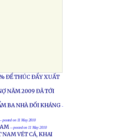
4% ĐỂ THÚC ĐẨY XUẤT
NỢ NĂM 2009 ĐÃ TỚI
ẨM BA NHÀ ĐỐI KHÁNG
-
-- posted on 11 May 2010
NAM
-- posted on 11 May 2010
 NAM VÉT CÁ, KHAI