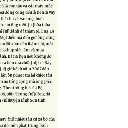
 có là con tàu và các máy móc
iệu đồng cũng đều là tiền đi vay
thả cho về, vào một buổi
ánh cho ông một {nl}bữa thừa
ỉ {nl}đánh đá thậm tệ. Ông Là
. Một điều mà đến giờ ông cũng
con lối xóm đến thăm hỏi, mỗi
ệnh, chụp siêu âm và mua
ánh. Bác sĩ hẹn nếu không đỡ
 ra tiền mà chữa{nl} trị. Ðây
 {nl}giữ kể từ năm 2007 đến
i lần ông được trả lại chiếc tàu
món nợ tổng cộng mà ông phải
ng. Theo thống kê của Bộ
009, phía Trung {nl}Cộng đã
à {nl}huyện Bình Sơn tỉnh
nay {nl} nhiều tàu cá xa bờ của
à đòi tiền phạt, trung bình