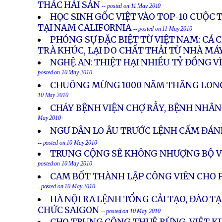
THÁC HẢI SẢN
-- posted on 11 May 2010
HỌC SINH GỐC VIỆT VÀO TOP-10 CUỘC 
TẠI NAM CALIFORNIA
-- posted on 11 May 2010
PHÓNG SỰ ÐẶC BIỆT TỪ VIỆT NAM: CÁ
TRÀ KHÚC, LẠI DO CHẤT THẢI TỪ NHÀ MÁ
NGHỆ AN: THIỆT HẠI NHIỀU TỶ ĐỒNG V
posted on 10 May 2010
CHUÔNG MỪNG 1000 NĂM THĂNG LONG
10 May 2010
CHÁY BỆNH VIỆN CHỢ RẪY, BỆNH NHÂ
May 2010
NGƯ DÂN LO ÂU TRƯỚC LỆNH CẤM ĐÁN
-- posted on 10 May 2010
TRUNG CỘNG SẼ KHÔNG NHƯỢNG BỘ VỀ
posted on 10 May 2010
CAM BỐT THÀNH LẬP CÔNG VIÊN CHO P
- posted on 10 May 2010
HÀ NỘI RA LỆNH TỔNG CẢI TẠO, ĐÀO T
CHỨC SAIGON
-- posted on 10 May 2010