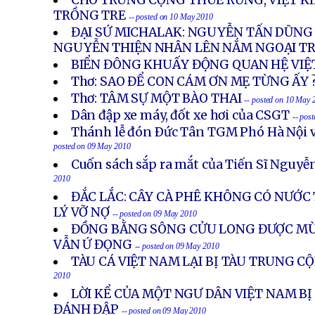
CHO TRUNG CỘNG THUÊ RỪNG, VIỆT KI
TRỒNG TRE
-- posted on 10 May 2010
ĐẠI SỨ MICHALAK: NGUYỄN TẤN DŨNG 
NGUYỄN THIỆN NHÂN LÊN NẮM NGOẠI T
BIỂN ĐÔNG KHUẤY ĐỘNG QUAN HỆ VIỆ
Thơ: SAO ĐỂ CON CÁM ƠN MẸ TỪNG ẤY 
Thơ: TÂM SỰ MỘT BÀO THAI
-- posted on 10 May 
Dân đập xe máy, đốt xe hơi của CSGT
-- pos
Thánh lễ đón Ðức Tân TGM Phó Hà Nội v
posted on 09 May 2010
Cuốn sách sắp ra mắt của Tiến Sĩ Nguy
2010
ĐẮC LẮC: CÂY CÀ PHÊ KHÔNG CÓ NƯỚC 
LÝ VỠ NỢ
-- posted on 09 May 2010
ĐỒNG BẰNG SÔNG CỬU LONG ĐƯỢC MÙ
VẪN Ứ ĐỌNG
-- posted on 09 May 2010
TÀU CÁ VIỆT NAM LẠI BỊ TÀU TRUNG C
2010
LỜI KỂ CỦA MỘT NGƯ DÂN VIỆT NAM BỊ
ĐÁNH ĐẬP
-- posted on 09 May 2010