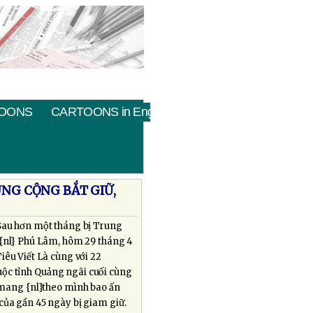
OONS
CARTOONS in English
UNG CỘNG BẮT GIỮ,
Sau hơn một tháng bị Trung
o{nl} Phú Lâm, hôm 29 tháng 4
iêu Viết Là cùng với 22
uộc tỉnh Quảng ngãi cuối cùng
 mang {nl}theo mình bao ấn
của gần 45 ngày bị giam giữ.