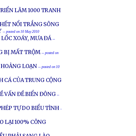
TRIỂN LÃM 1000 TRANH
 CHẾT NỔI TRẮNG SÔNG
Y
-- posted on 10 May 2010
Ì LỐC XOÁY, MƯA ĐÁ
--
 BỊ MẤT TRỘM
-- posted on
N HOẢNG LOẠN
-- posted on 10
H CÁ CỦA TRUNG CỘNG
 VẤN ĐỀ BIỂN ĐÔNG
--
HÉP TỰ DO BIỂU TÌNH
-
ẠO LẠI 100% CÔNG