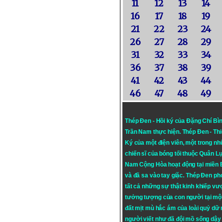
11
12
13
14
16
17
18
19
21
22
23
24
26
27
28
29
31
32
33
34
36
37
38
39
41
42
43
44
46
47
48
49
Thép Đen - Hồi ký của Đặng Chí Bì
Trần Nam thực hiện.
Thép Đen
- Th
Ký của một điện viên, một trong n
chiến sĩ của bóng tối thuộc Quân L
Nam Cộng Hòa hoạt động tại miền
và đã sa vào tay giặc. Thép Đen ph
tất cả những sự thật kinh khiếp vượ
tưởng tượng của con người tại mộ
đất mịt mù hắc ám của loài quỷ dữ
người viết như đã đội mồ sống dậy