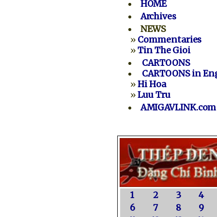
HOME
Archives
NEWS
»
Commentaries
»
Tin The Gioi
CARTOONS
CARTOONS in Eng
»
Hi Hoa
»
Luu Tru
AMIGAVLINK.com
1
2
3
4
6
7
8
9