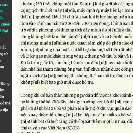
khoảng 150 triệu đồng một tàu. Sau{nl} khi gia đình các ng
n của
Cộng tịch thu hết máy {nl}dò, máy định vị, máy liên lạc Icom,
bi
thả {nl}người về. Hầu hết chủ tàu sau khi bị lực lượng tuần t
ủa
lâm vào cảnh nợ nần từ 200 đến 500 triệu đồng. Chính bản t
 chiến
trở về địa phương với thương tích đầy mình do bị {nl}tra tấn,
à
Đại
cũng không biết làm thế nào để {nl}trả nợ và có tiền để nuô
chỉ mong muốn {nl}nhà nước quan tâm giúp đỡ phần nào ch
phát
mình, {nl}nhưng nhà nước chỉ hỗ trợ cho một số tiền rất nhỏ
ng từ
và 15 ký gạo một khẩu trong vòng 2 tháng với tàu bị bắt và 1
g
Ðó là trên giấy tờ, còn ông Là nói cho đến {nl}nay mặc dù 
Nam
đến nhà hỏi thăm nhưng ông vẫn {nl}chưa nhận được đồng tr
ngân sách địa {nl}phương thì không thể nào hỗ trợ được, cò
không{nl} biết bao giờ mới được hỗ trợ.
n Đông
năm
Trong khi đó bản thân những ngư dân thì việc ra khơi đánh c
đến
họ không thể bỏ. Giờ đây khi ngư trường ven bờ đã{nl} cạn 
 có thể
phải đi đánh bắt xa bờ và phần lớn là{nl} ở khu vực quần đảo
a địa
nếu xoay được tiền, ông {nl}sẽ lại tiếp tục đánh bắt xa bờ, và
{nl}đánh bắt dù biết rằng có thể bị bắt thêm một lần nữa, dù
chủ quyền của Việt Nam.(SBTN)