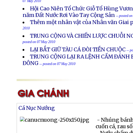
07 May 2010
Hội Cao Niên Tổ Chức Giỗ Tổ Hùng Vươ
năm Ðất Nước Rơi Vào Tay Cộng Sản
-- posted o
Thêm một nhân vật của Nhân văn Giai p
2010
TRUNG CỘNG VÀ CHIẾN LƯỢC CHUỖI NG
posted on 07 May 2010
LẠI BẮT GIỮ TÀU CÁ ĐÒI TIỀN CHUỘC
-- p
TRUNG CỘNG LẠI RA LỆNH CẤM ĐÁNH B
ĐÔNG
-- posted on 07 May 2010
Cá Nục Nướng
- Nhúng bánh
cuốn cá, rau số
- Nước chấm d