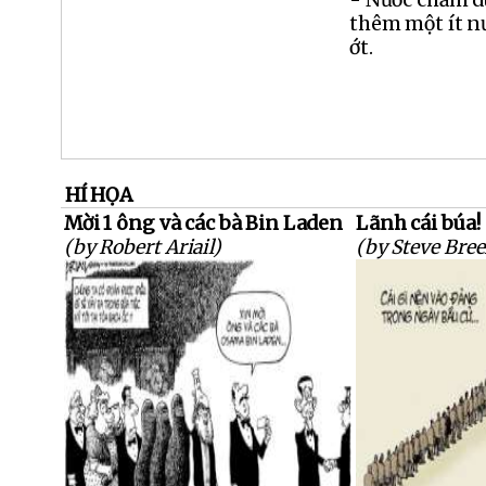
thêm một ít n
ớt.
HÍ HỌA
Mời 1 ông và các bà Bin Laden
Lãnh cái búa!
(by Robert Ariail)
(by Steve Bree