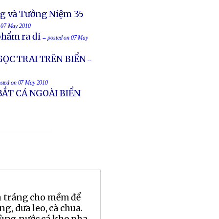
ng và Tưởng Niệm 35
n 07 May 2010
hẩm ra đi
-- posted on 07 May
ỌC TRAI TRÊN BIỂN
--
osted on 07 May 2010
ẮT CÁ NGOÀI BIỂN
 tráng cho mềm để
ng, dưa leo, cà chua.
ùng nước cá kho pha