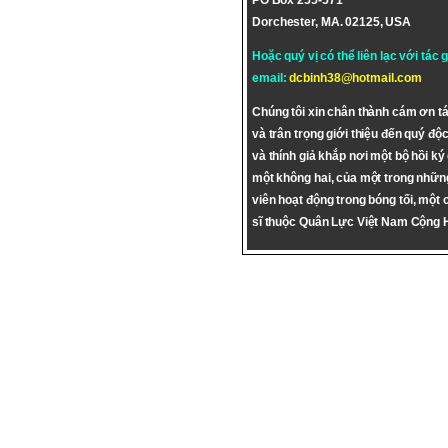
PO Box 255-571
Dorchester, MA. 02125, USA
Hoặc quý vị có thể liên lạc với tác 
email:
dcbinh38@hotmail.com
Chúng tôi xin chân thành cám ơn tá
và trân trọng giới thiệu đến quý độc
và thính giả khắp nơi một bộ hồi ký
một không hai, của một trong nhữn
viên hoạt động trong bóng tối, một 
sĩ thuộc Quân Lực Việt Nam Cộng 