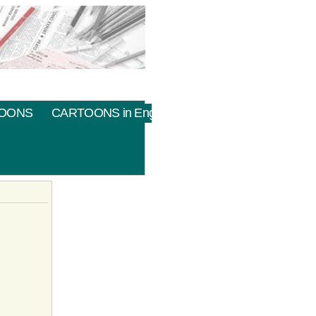
OONS
CARTOONS in English