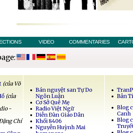
ECTIONS
VIDEO
COMMENTARIES
CART
page:
t
(của Võ
Bán nguyệt san Tự Do
Tran
Hồ
(của
Ngôn Luận
Bản T
Cơ Sở Quê Mẹ
Blog 
dio -
Radio Việt Ngữ
Canh
Diễn Đàn Giáo Dân
Blog 
 Đặng Chí
Khối 8406
Truyế
Nguyễn Huỳnh Mai
Blog 