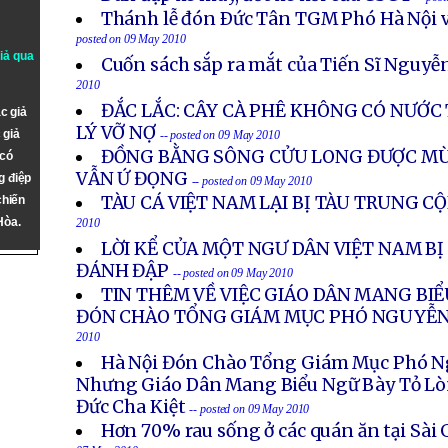
Thánh lễ đón Ðức Tân TGM Phó Hà Nội v
posted on 09 May 2010
giả qua
Cuốn sách sắp ra mắt của Tiến Sĩ Nguy
2010
ĐẮC LẮC: CÂY CÀ PHÊ KHÔNG CÓ NƯỚC 
c giả
LÝ VỠ NỢ
 giả
-- posted on 09 May 2010
ĐỒNG BẰNG SÔNG CỬU LONG ĐƯỢC MÙ
 có
VẪN Ứ ĐỌNG
g điệp
-- posted on 09 May 2010
TÀU CÁ VIỆT NAM LẠI BỊ TÀU TRUNG C
chiến
Hòa.
2010
LỜI KỂ CỦA MỘT NGƯ DÂN VIỆT NAM BỊ
ĐÁNH ĐẬP
-- posted on 09 May 2010
TIN THÊM VỀ VIỆC GIÁO DÂN MANG BI
ĐÓN CHÀO TỔNG GIÁM MỤC PHÓ NGUYỄ
2010
Hà Nội Đón Chào Tổng Giám Mục Phó 
Nhưng Giáo Dân Mang Biểu Ngữ Bày Tỏ Lò
Đức Cha Kiệt
-- posted on 09 May 2010
Hơn 70% rau sống ở các quán ăn tại Sà