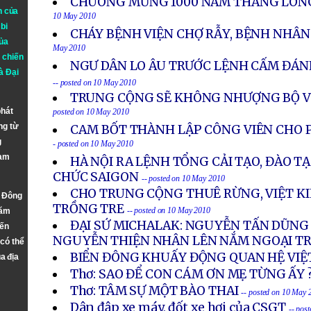
CHUÔNG MỪNG 1000 NĂM THĂNG LONG
n của
10 May 2010
bi
CHÁY BỆNH VIỆN CHỢ RẪY, BỆNH NHÂ
ủa
May 2010
 chiến
NGƯ DÂN LO ÂU TRƯỚC LỆNH CẤM ĐÁN
à
Đại
-- posted on 10 May 2010
TRUNG CỘNG SẼ KHÔNG NHƯỢNG BỘ VỀ
phát
posted on 10 May 2010
ng từ
CAM BỐT THÀNH LẬP CÔNG VIÊN CHO P
g
- posted on 10 May 2010
Nam
HÀ NỘI RA LỆNH TỔNG CẢI TẠO, ĐÀO T
CHỨC SAIGON
-- posted on 10 May 2010
CHO TRUNG CỘNG THUÊ RỪNG, VIỆT KI
n Đông
TRỒNG TRE
-- posted on 10 May 2010
năm
ĐẠI SỨ MICHALAK: NGUYỄN TẤN DŨNG 
đến
NGUYỄN THIỆN NHÂN LÊN NẮM NGOẠI T
 có thể
BIỂN ĐÔNG KHUẤY ĐỘNG QUAN HỆ VIỆ
a địa
Thơ: SAO ĐỂ CON CÁM ƠN MẸ TỪNG ẤY 
Thơ: TÂM SỰ MỘT BÀO THAI
-- posted on 10 May 
Dân đập xe máy, đốt xe hơi của CSGT
-- pos