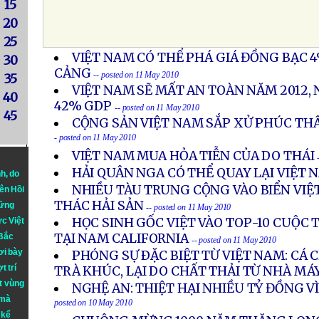
15
20
25
VIỆT NAM CÓ THỂ PHÁ GIÁ ĐỒNG BẠC 
30
CẢNG
-- posted on 11 May 2010
35
VIỆT NAM SẼ MẤT AN TOÀN NĂM 2012, 
40
42% GDP
-- posted on 11 May 2010
45
CỘNG SẢN VIỆT NAM SẮP XỬ PHÚC TH
- posted on 11 May 2010
VIỆT NAM MUA HỎA TIỄN CỦA DO THÁI
HẢI QUÂN NGA CÓ THỂ QUAY LẠI VIỆT 
nh
, do
NHIỀU TÀU TRUNG CỘNG VÀO BIỂN VIỆT
iên Hồi
THÁC HẢI SẢN
hững
-- posted on 11 May 2010
HỌC SINH GỐC VIỆT VÀO TOP-10 CUỘC 
ực Việt
TẠI NAM CALIFORNIA
 Bắc
-- posted on 11 May 2010
ơi bày
PHÓNG SỰ ÐẶC BIỆT TỪ VIỆT NAM: CÁ
t trí
TRÀ KHÚC, LẠI DO CHẤT THẢI TỪ NHÀ MÁ
t vùng
NGHỆ AN: THIỆT HẠI NHIỀU TỶ ĐỒNG V
 mà
posted on 10 May 2010
 kể