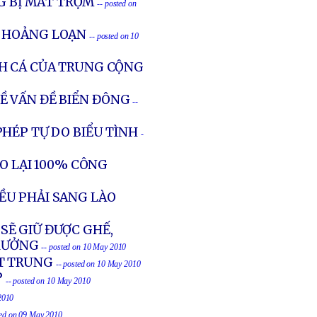
 BỊ MẤT TRỘM
-- posted on
N HOẢNG LOẠN
-- posted on 10
H CÁ CỦA TRUNG CỘNG
 VẤN ĐỀ BIỂN ĐÔNG
--
HÉP TỰ DO BIỂU TÌNH
-
ẠO LẠI 100% CÔNG
ỀU PHẢI SANG LÀO
SẼ GIỮ ĐƯỢC GHẾ,
RƯỞNG
-- posted on 10 May 2010
T TRUNG
-- posted on 10 May 2010
?
-- posted on 10 May 2010
2010
ted on 09 May 2010