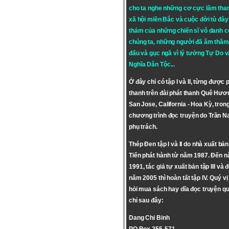
cho ta nghe những cơ cực lầm tha
xã hội miền Bắc và cuộc đời tù đày 
thảm của những chiến sĩ vô danh c
chúng ta, những người đã âm thầm
đấu và gục ngã vì lý tưởng
Tự Do
v
Nghĩa Dân Tộc
...
Ở đây chỉ có tập I và II, từng được 
thanh trên đài phát thanh Quê Hươ
San Jose, California - Hoa Kỳ, tron
chương trình đọc truyện do Trần 
phụ trách.
Thép Đen tập I và II do nhà xuất bả
Tiến phát hành từ năm 1987. Đến 
1991, tác giả tự xuất bản tập III và 
năm 2005 thì hoàn tất tập IV. Quý vị
hỏi mua sách hay dĩa đọc truyện qu
chỉ sau đây:
Dang Chi Binh