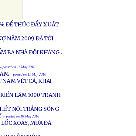
4% ĐỂ THÚC ĐẨY XUẤT
NỢ NĂM 2009 ĐÃ TỚI
ẨM BA NHÀ ĐỐI KHÁNG
-
-- posted on 11 May 2010
NAM
-- posted on 11 May 2010
 NAM VÉT CÁ, KHAI
TRIỂN LÃM 1000 TRANH
 CHẾT NỔI TRẮNG SÔNG
Y
-- posted on 10 May 2010
Ì LỐC XOÁY, MƯA ĐÁ
--