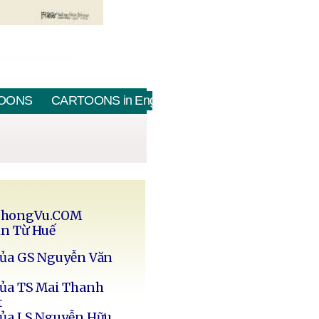
OONS
CARTOONS in English
PhongVu.COM
in Từ Huế
của GS Nguyễn Văn
của TS Mai Thanh
t
của LS Nguyễn Hữu