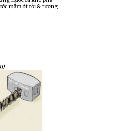
ước mắm ớt tỏi & tương
n)