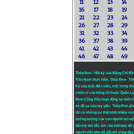
11
12
13
14
16
17
18
19
21
22
23
24
26
27
28
29
31
32
33
34
36
37
38
39
41
42
43
44
46
47
48
49
Thép Đen - Hồi ký của Đặng Chí Bì
Trần Nam thực hiện.
Thép Đen
- Th
Ký của một điện viên, một trong n
chiến sĩ của bóng tối thuộc Quân L
Nam Cộng Hòa hoạt động tại miền
và đã sa vào tay giặc. Thép Đen ph
tất cả những sự thật kinh khiếp vượ
tưởng tượng của con người tại mộ
đất mịt mù hắc ám của loài quỷ dữ
người viết như đã đội mồ sống dậy