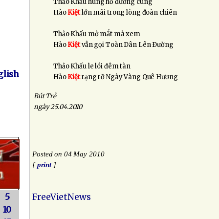
Thảo Khấu hùng hổ đường cùng
Hào
Kiệt
lớn mãi trong lòng đoàn chiên
Thảo Khấu mở mắt mà xem
Hào
Kiệt
vẫn gọi Toàn Dân Lên Ðường
Thảo Khấu le lói đêm tàn
lish
Hào
Kiệt
rạng rỡ Ngày Vàng Quê Hương
Bút Trẻ
ngày 25.04.2010
Posted on 04 May 2010
[
print
]
5
FreeVietNews
10