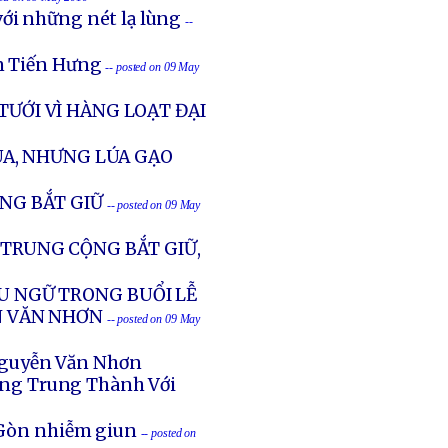
ới những nét lạ lùng
--
ễn Tiến Hưng
-- posted on 09 May
TƯỚI VÌ HÀNG LOẠT ĐẠI
A, NHƯNG LÚA GẠO
ỘNG BẮT GIỮ
-- posted on 09 May
 TRUNG CỘNG BẮT GIỮ,
ỂU NGỮ TRONG BUỔI LỄ
N VĂN NHƠN
-- posted on 09 May
Nguyễn Văn Nhơn
ng Trung Thành Với
i Gòn nhiễm giun
-- posted on