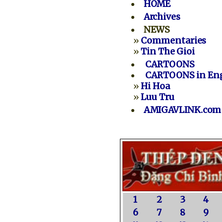
HOME
Archives
NEWS
»
Commentaries
»
Tin The Gioi
CARTOONS
CARTOONS in Eng
»
Hi Hoa
»
Luu Tru
AMIGAVLINK.com
1
2
3
4
6
7
8
9