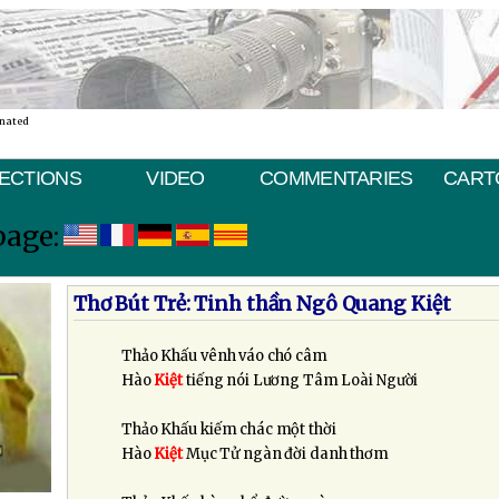
inated
ECTIONS
VIDEO
COMMENTARIES
CART
page:
Thơ Bút Trẻ: Tinh thần Ngô Quang Kiệt
Thảo Khấu vênh váo chó câm
Hào
Kiệt
tiếng nói Lương Tâm Loài Người
Thảo Khấu kiếm chác một thời
Hào
Kiệt
Mục Tử ngàn đời danh thơm