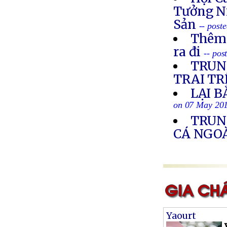
Tưởng N
Sản
-- post
Thêm 
ra đi
-- po
TRUN
TRAI TR
LẠI B
on 07 May 20
TRUN
CÁ NGOÀ
Yaourt