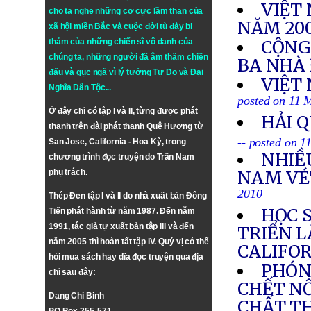
VIỆT
cho ta nghe những cơ cực lầm than của
NĂM 200
xã hội miền Bắc và cuộc đời tù đày bi
thảm của những chiến sĩ vô danh của
CỘNG
chúng ta, những người đã âm thầm chiến
BA NHÀ
đấu và gục ngã vì lý tưởng
Tự Do
và
Đại
VIỆT
Nghĩa Dân Tộc
...
posted on 11 
Ở đây chỉ có tập I và II, từng được phát
HẢI 
thanh trên đài phát thanh Quê Hương từ
-- posted on 
San Jose, California - Hoa Kỳ, trong
NHIỀ
chương trình đọc truyện do Trần Nam
phụ trách.
NAM VÉT
2010
Thép Đen tập I và II do nhà xuất bản Đông
HỌC S
Tiến phát hành từ năm 1987. Đến năm
1991, tác giả tự xuất bản tập III và đến
TRIỂN L
năm 2005 thì hoàn tất tập IV. Quý vị có thể
CALIFO
hỏi mua sách hay dĩa đọc truyện qua địa
PHÓNG
chỉ sau đây:
CHẾT NỔ
Dang Chi Binh
CHẤT T