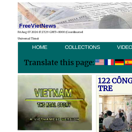
FreeVietNews
Fri Aug 07 2026 17:27:29 GMT+0000 (Coordinated
Universal Time)
HOME
COLLECTIONS
VIDE
Translate this page:
122 CÔNG
TRE