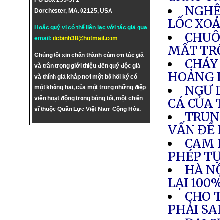
PO Box 255-571
NGHỆ 
Dorchester, MA. 02125, USA
LỐC XOÁ
Hoặc quý vị có thể liên lạc với tác giả qua
CHUÔ
email:
dcbinh38@hotmail.com
MẤT T
Chúng tôi xin chân thành cám ơn tác giả
CHÁY
và trân trọng giới thiệu đến quý độc giả
HOẢNG 
và thính giả khắp nơi một bộ hồi ký có
NGƯ 
một không hai, của một trong những điệp
viên hoạt động trong bóng tối, một chiến
CÁ CỦA
sĩ thuộc Quân Lực Việt Nam Cộng Hòa.
TRUN
VẤN ĐỀ
CAM 
PHÉP TỰ
HÀ NỘ
LẠI 100
CHO 
PHẢI SA