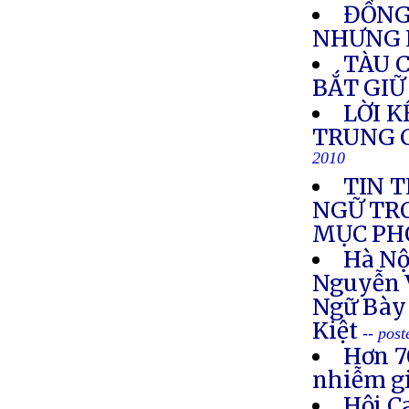
ĐỒNG
NHƯNG 
TÀU 
BẮT GIỮ
LỜI 
TRUNG C
2010
TIN 
NGỮ TR
MỤC PH
Hà Nộ
Nguyễn 
Ngữ Bày
Kiệt
-- pos
Hơn 7
nhiễm g
Hội C