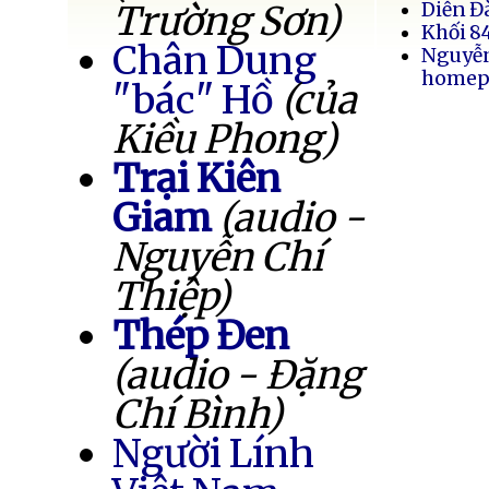
Trường Sơn)
Diễn Đ
Khối 8
Chân Dung
Nguyễ
homep
"bác" Hồ
(của
Kiều Phong)
Trại Kiên
Giam
(audio -
Nguyễn Chí
Thiệp)
Thép Đen
(audio - Đặng
Chí Bình)
Người Lính