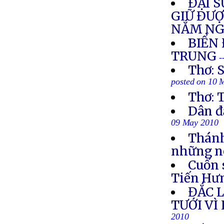
ĐẠI 
GIỮ ĐƯ
NẮM NG
BIỂN
TRUNG
-
Thơ: 
posted on 10 
Thơ:
Dân đ
09 May 2010
Thánh
những né
Cuốn 
Tiến Hư
ĐẮC 
TƯỚI VÌ
2010