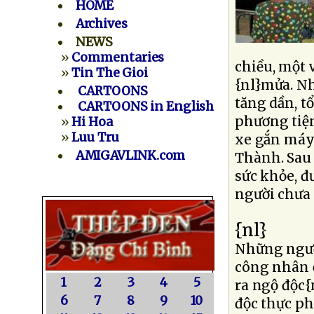
HOME
Archives
NEWS
»
Commentaries
chiều, một 
»
Tin The Gioi
{nl}mửa. Nh
CARTOONS
tăng dần, t
CARTOONS in English
phương tiệ
»
Hi Hoa
»
Luu Tru
xe gắn máy 
AMIGAVLINK.com
Thành. Sau 
sức khỏe, đ
người chưa 
{nl}
Những người
công nhân ở
1
2
3
4
5
ra ngộ độc{
6
7
8
9
10
độc thực ph