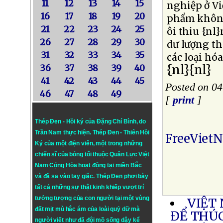
11
12
13
14
15
nghiệp ở Vi
16
17
18
19
20
phẩm không 
21
22
23
24
25
ôi thiu {nl
26
27
28
29
30
dư lượng th
31
32
33
34
35
các loại hóa
{nl}{nl}
36
37
38
39
40
41
42
43
44
45
Posted on 0
46
47
48
49
[
print
]
Thép Đen - Hồi ký của Đặng Chí Bình
, do
Trần Nam thực hiện.
Thép Đen
- Thiên Hồi
FreeViet
Ký của một điện viên, một trong những
chiến sĩ của bóng tối thuộc Quân Lực Việt
Nam Cộng Hòa hoạt động tại miền Bắc
và đã sa vào tay giặc. Thép Đen phơi bày
tất cả những sự thật kinh khiếp vượt trí
tưởng tượng của con người tại một vùng
VIỆT
đất mịt mù hắc ám của loài quỷ dữ mà
ĐỂ THÚ
người viết như đã đội mồ sống dậy kể