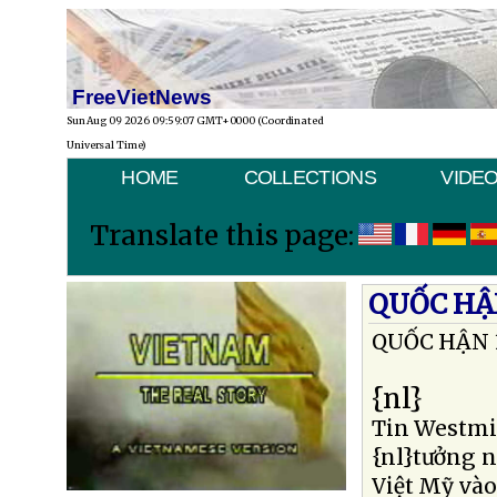
FreeVietNews
Sun Aug 09 2026 09:59:07 GMT+0000 (Coordinated
Universal Time)
HOME
COLLECTIONS
VIDE
Translate this page:
QUỐC HẬ
QUỐC HẬN 
{nl}
Tin Westmi
{nl}tưởng n
Việt Mỹ và