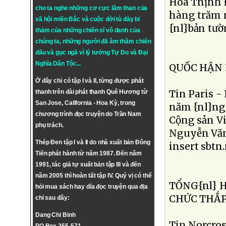
Hoa Thịnh Ð
cho ta nghe những cơ cực lầm than của
hàng trăm n
xã hội miền Bắc và cuộc đời tù đày bi
{nl}bản tườn
thảm của những chiến sĩ vô danh của
chúng ta, những người đã âm thầm chiến
đấu và gục ngã vì lý tưởng
Tự Do
và
Đại
Nghĩa Dân Tộc
...
QUỐC HẬN 
Ở đây chỉ có tập I và II, từng được phát
Tin Paris -
thanh trên đài phát thanh Quê Hương từ
San Jose, California - Hoa Kỳ, trong
năm {nl}ngà
chương trình đọc truyện do Trần Nam
Cộng sản Vi
phụ trách.
Nguyễn Văn 
Thép Đen tập I và II do nhà xuất bản Đông
insert sbtn.
Tiến phát hành từ năm 1987. Đến năm
1991, tác giả tự xuất bản tập III và đến
năm 2005 thì hoàn tất tập IV. Quý vị có thể
TỔNG{nl} 
hỏi mua sách hay dĩa đọc truyện qua địa
CHỨC THẮP
chỉ sau đây:
Dang Chi Binh
Tin Norcros