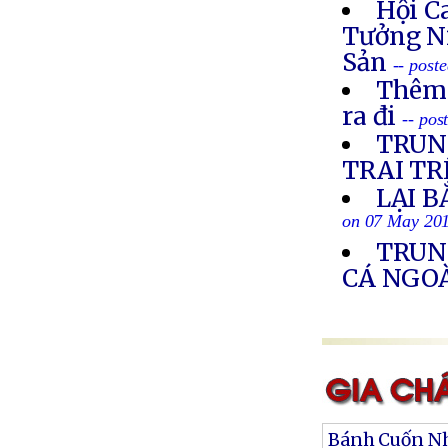
Hội C
Tưởng N
Sản
-- post
Thêm 
ra đi
-- po
TRUN
TRAI TR
LẠI B
on 07 May 20
TRUN
CÁ NGOÀ
Bánh Cuốn Nh