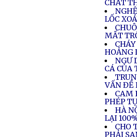
CHẤT T
NGHỆ 
LỐC XOÁ
CHUÔ
MẤT T
CHÁY
HOẢNG 
NGƯ 
CÁ CỦA
TRUN
VẤN ĐỀ
CAM 
PHÉP TỰ
HÀ NỘ
LẠI 100
CHO 
PHẢI SA