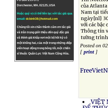
PO Box 255-571
của Atlanta
Dorchester, MA. 02125, USA
Nam tại tiể
Hoặc quý vị có thể liên lạc với tác giả qua
ngày{nl} 30
email:
dcbinh38@hotmail.com
với các bậc
Chúng tôi xin chân thành cám ơn tác giả
Thông tín 
và trân trọng giới thiệu đến quý độc giả
tường trình.
và thính giả khắp nơi một bộ hồi ký có
một không hai, của một trong những điệp
Posted on 0
viên hoạt động trong bóng tối, một chiến
[
print
]
sĩ thuộc Quân Lực Việt Nam Cộng Hòa.
FreeViet
VIỆT