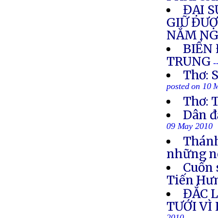
ĐẠI 
GIỮ ĐƯ
NẮM NG
BIỂN
TRUNG
-
Thơ: 
posted on 10 
Thơ:
Dân đ
09 May 2010
Thánh
những né
Cuốn 
Tiến Hư
ĐẮC 
TƯỚI VÌ