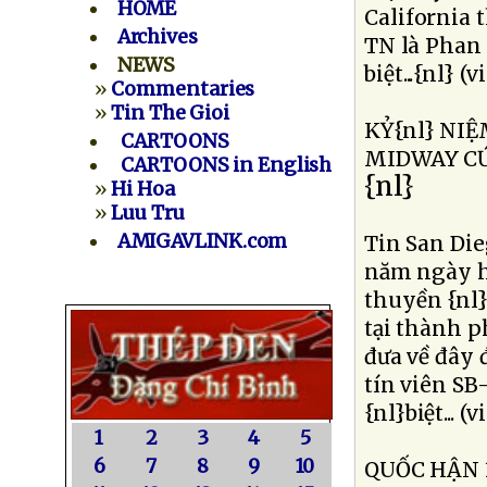
HOME
California 
Archives
TN là Phan 
NEWS
biệt...{nl} (
»
Commentaries
»
Tin The Gioi
KỶ{nl} NI
CARTOONS
MIDWAY C
CARTOONS in English
{nl}
»
Hi Hoa
»
Luu Tru
AMIGAVLINK.com
Tin San Die
năm ngày 
thuyền {nl}
tại thành p
đưa về đây 
tín viên SB
{nl}biệt... (
1
2
3
4
5
6
7
8
9
10
QUỐC HẬN 