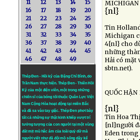
11
12
13
14
15
MICHIGAN
{nl}
16
17
18
19
20
21
22
23
24
25
26
27
28
29
30
Tin Hollan
31
32
33
34
35
Michigan c
36
37
38
39
40
4{nl} cho d
41
42
43
44
45
những thành
46
47
48
49
Hải có mặt v
sbtn.net).
Thép Đen - Hồi ký của Đặng Chí Bình
, do
Trần Nam thực hiện.
Thép Đen
- Thiên Hồi
Ký của một điện viên, một trong những
QUỐC HẬN 
chiến sĩ của bóng tối thuộc Quân Lực Việt
Nam Cộng Hòa hoạt động tại miền Bắc
{nl}
và đã sa vào tay giặc. Thép Đen phơi bày
Tin Hoa Th
tất cả những sự thật kinh khiếp vượt trí
{nl}người đ
tưởng tượng của con người tại một vùng
đất mịt mù hắc ám của loài quỷ dữ mà
Eden trong 
người viết như đã đội mồ sống dậy kể