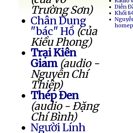
Radio 
Trường Sơn)
Diễn Đ
Khối 8
Chân Dung
Nguyễ
homep
"bác" Hồ
(của
Kiều Phong)
Trại Kiên
Giam
(audio -
Nguyễn Chí
Thiệp)
Thép Đen
(audio - Đặng
Chí Bình)
Người Lính