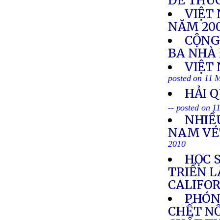
ĐỂ THÚ
VIỆT
NĂM 200
CỘNG
BA NHÀ
VIỆT
posted on 11 
HẢI 
-- posted on 
NHIỀ
NAM VÉT
2010
HỌC S
TRIỂN L
CALIFO
PHÓNG
CHẾT NỔ