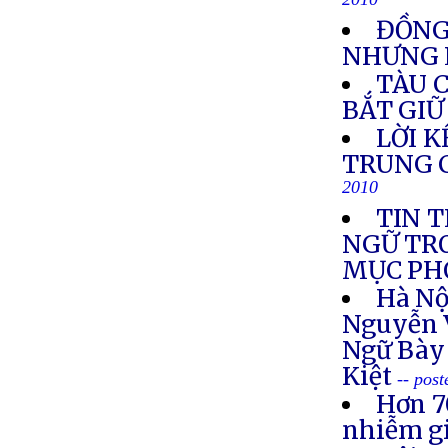
2010
ĐỒNG
NHƯNG 
TÀU 
BẮT GIỮ
LỜI 
TRUNG C
2010
TIN 
NGỮ TR
MỤC PH
Hà Nộ
Nguyễn 
Ngữ Bày
Kiệt
-- pos
Hơn 7
nhiễm g