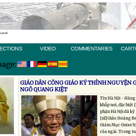
nated
ECTIONS
VIDEO
COMMENTARIES
CART
page:
GIÁO DÂN CÔNG GIÁO KÝ THỈNH NGUYỆN 
NGÔ QUANG KIỆT
Tin Hà Nội - Hàng
khắp nơi, đặc biệt 
phận Hà Nội đã ký
{nl}Giáo Hoàng Be
Giám Mục Guise Ng
của ngài. Trong t