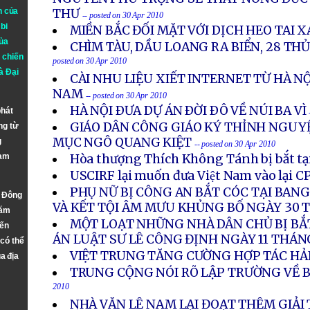
n của
THƯ
-- posted on 30 Apr 2010
bi
MIỀN BẮC ĐỐI MẶT VỚI DỊCH HEO TAI 
ủa
CHÌM TÀU, DẦU LOANG RA BIỂN, 28 TH
 chiến
posted on 30 Apr 2010
à
Đại
CÀI NHU LIỆU XIẾT INTERNET TỪ HÀ NỘ
NAM
-- posted on 30 Apr 2010
HÀ NỘI ÐƯA DỰ ÁN ÐỜI ÐÔ VỀ NÚI BA VÌ
phát
GIÁO DÂN CÔNG GIÁO KÝ THỈNH NGUY
ng từ
MỤC NGÔ QUANG KIỆT
g
-- posted on 30 Apr 2010
Nam
Hòa thượng Thích Không Tánh bị bắt tạ
USCIRF lại muốn đưa Việt Nam vào lại C
PHỤ NỮ BỊ CÔNG AN BẮT CÓC TẠI BANG
n Đông
VÀ KẾT TỘI ÂM MƯU KHỦNG BỐ NGÀY 30 
năm
MỘT LOẠT NHỮNG NHÀ DÂN CHỦ BỊ BẮ
đến
ÁN LUẬT SƯ LÊ CÔNG ĐỊNH NGÀY 11 THÁN
 có thể
VIỆT TRUNG TĂNG CƯỜNG HỢP TÁC HẢ
a địa
TRUNG CỘNG NÓI RÕ LẬP TRƯỜNG VỀ 
2010
NHÀ VĂN LÊ NAM LẠI ĐOẠT THÊM GIẢ