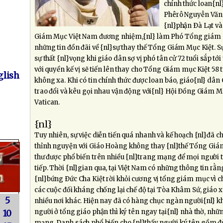
chính thức loan{n
Phêrô Nguyễn Văn 
{nl}phận Ðà Lạt và
Giám Mục Việt Nam đương nhiệm,{nl} làm Phó Tổng giám m
những tin đồn đãi về {nl}sự thay thế Tổng Giám Mục Kiệt.
sự thất {nl}vọng khi giáo dân sợ vị phó tân cử 72 tuổi sắp tớ
với quyền kế vị sẽ tiến lên thay cho Tổng Giám mục Kiệt 58 
lish
không xa. Khi có tin chính thức được loan báo, giáo{nl} dâ
trao đổi và kêu gọi nhau vận động với{nl} Hội Ðồng Giám 
Vatican.
{nl}
Tuy nhiên, sự việc diễn tiến quá nhanh và kế hoạch {nl}đã 
thỉnh nguyện với Giáo Hoàng không thay {nl}thế Tổng Giá
thư được phổ biến trên nhiều {nl}trang mạng để mọi người tr
tiếp. Thời {nl}gian qua, tại Việt Nam có những thông tin r
{nl}bứng Ðức Cha Kiệt rời khỏi cương vị tổng giám mục vì c
các cuộc đối kháng chống lại chế độ tại Tòa Khâm Sứ, giáo x
5
nhiều nơi khác. Hiện nay đã có hàng chục ngàn người{nl} k
người ở tổng giáo phận thì ký tên ngay tại{nl} nhà thờ, nhữ
10
mạng. Danh sách phổ biến cho {nl}thấy người ký tên gồm đủ