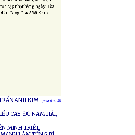
p tục cập nhật hàng ngày. Tòa
o dân Công Giáo Việt Nam
 TRẦN ANH KIM
-- posted on 30
IẾU CÀY, ĐỖ NAM HẢI,
N MINH TRIẾT,
 MẠNH LÀM TỔNG BÍ