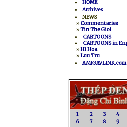
HOME
Archives
NEWS
»
Commentaries
»
Tin The Gioi
CARTOONS
CARTOONS in Eng
»
Hi Hoa
»
Luu Tru
AMIGAVLINK.com
1
2
3
4
6
7
8
9