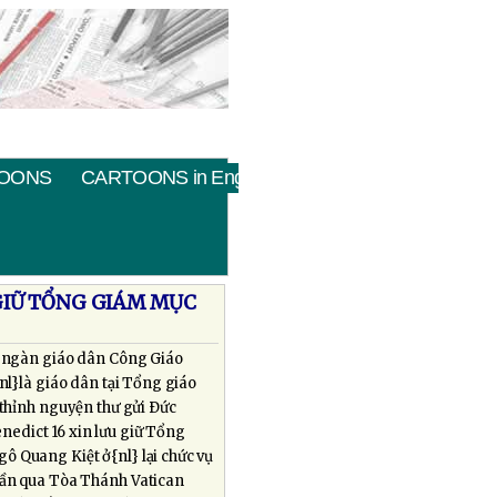
OONS
CARTOONS in English
GIỮ TỔNG GIÁM MỤC
 ngàn giáo dân Công Giáo
{nl}là giáo dân tại Tổng giáo
 thỉnh nguyện thư gửi Ðức
nedict 16 xin lưu giữ Tổng
ô Quang Kiệt ở{nl} lại chức vụ
uần qua Tòa Thánh Vatican