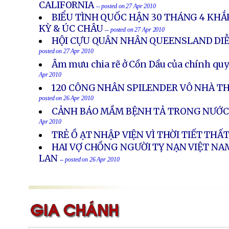
CALIFORNIA
-- posted on 27 Apr 2010
BIỂU TÌNH QUỐC HẬN 30 THÁNG 4 KHẮP
KỲ & ÚC CHÂU
-- posted on 27 Apr 2010
HỘI CỰU QUÂN NHÂN QUEENSLAND DI
posted on 27 Apr 2010
Âm mưu chia rẽ ở Cồn Dầu của chính quy
Apr 2010
120 CÔNG NHÂN SPILENDER VÔ NHÀ T
posted on 26 Apr 2010
CẢNH BÁO MẦM BỆNH TẢ TRONG NƯỚC
Apr 2010
TRẺ Ồ ẠT NHẬP VIỆN VÌ THỜI TIẾT TH
HAI VỢ CHỒNG NGƯỜI TỴ NẠN VIỆT NAM
LAN
-- posted on 26 Apr 2010