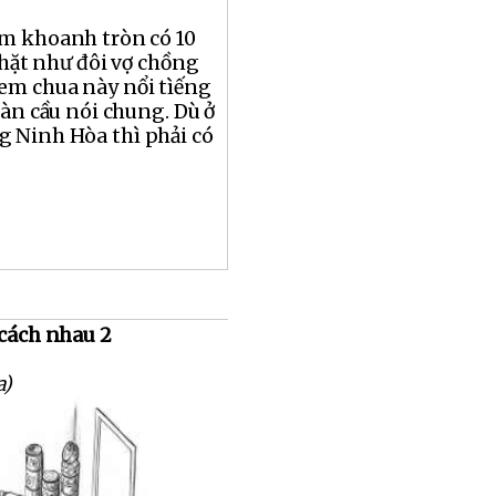
m khoanh tròn có 10
chặt như đôi vợ chồng
em chua này nổi tìếng
oàn cầu nói chung. Dù ở
g Ninh Hòa thì phải có
 cách nhau 2
a)