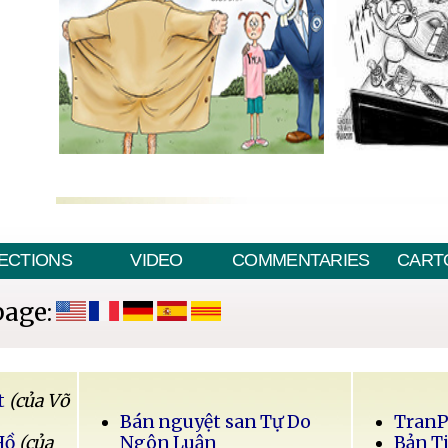
ECTIONS
VIDEO
COMMENTARIES
CART
page:
t
(của Võ
Bán nguyệt san Tự Do
Tran
Hồ
(của
Ngôn Luận
Bản T