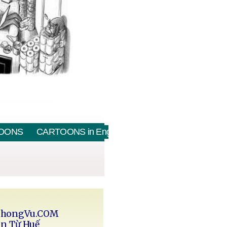
OONS
CARTOONS in English
PhongVu.COM
in Từ Huế