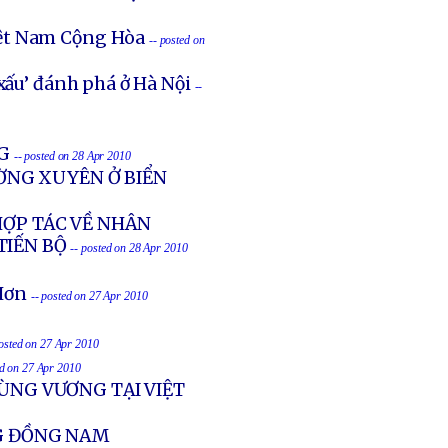
iệt Nam Cộng Hòa
-- posted on
xấu’ đánh phá ở Hà Nội
--
G
-- posted on 28 Apr 2010
ỜNG XUYÊN Ở BIỂN
HỢP TÁC VỀ NHÂN
TIẾN BỘ
-- posted on 28 Apr 2010
Hơn
-- posted on 27 Apr 2010
posted on 27 Apr 2010
ed on 27 Apr 2010
HÙNG VƯƠNG TẠI VIỆT
NG ĐỒNG NAM