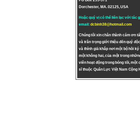
PO Box 255-571
Dorchester, MA. 02125, USA
Hoặc quý vị có thể liên lạc với tác 
email:
dcbinh38@hotmail.com
Chúng tôi xin chân thành cám ơn tá
và trân trọng giới thiệu đến quý độc
và thính giả khắp nơi một bộ hồi ký
một không hai, của một trong nhữn
viên hoạt động trong bóng tối, một 
sĩ thuộc Quân Lực Việt Nam Cộng 