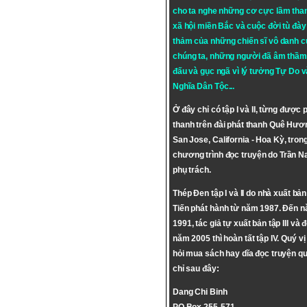
cho ta nghe những cơ cực lầm tha
xã hội miền Bắc và cuộc đời tù đày 
thảm của những chiến sĩ vô danh c
chúng ta, những người đã âm thầm
đấu và gục ngã vì lý tưởng
Tự Do
v
Nghĩa Dân Tộc
...
Ở đây chỉ có tập I và II, từng được 
thanh trên đài phát thanh Quê Hươ
San Jose, California - Hoa Kỳ, tron
chương trình đọc truyện do Trần 
phụ trách.
Thép Đen tập I và II do nhà xuất bả
Tiến phát hành từ năm 1987. Đến 
1991, tác giả tự xuất bản tập III và 
năm 2005 thì hoàn tất tập IV. Quý vị
hỏi mua sách hay dĩa đọc truyện qu
chỉ sau đây:
Dang Chi Binh