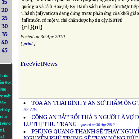
15
quốc gia và cả ở Hoa{nl} Kỳ. Danh sách này sẽ còn được tiế
20
Thánh {nl}Vatican đang đứng trước phản ứng của khối giá
25
{nl}muốn có một vị chủ chăn được họ tin cậy.(SBTN)
30
{nl}{nl}
35
Posted on 30 Apr 2010
40
[
print
]
45
FreeVietNews
nh
, do
iên Hồi
hững
ực Việt
TÒA ÁN THÁI BÌNH Y ÁN SƠ THẨM ÔNG
 Bắc
Apr 2010
ơi bày
CÔNG AN BẮT RỒI THẢ 3 NGƯỜI LÀ VỢ Đ
t trí
LƯ THỊ THU TRANG
t vùng
-- posted on 30 Apr 2010
 mà
PHÙNG QUANG THANH SẼ THAY NGUYỄ
 kể
NGUYỄN PHÚ TRỌNG SẼ THAY NÔNG ĐỨC