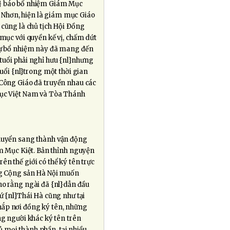
l} báo bổ nhiệm Giám Mục
Nhơn, hiện là giám mục Giáo
 cũng là chủ tịch Hội Ðồng
ục với quyền kế vị, chấm dứt
 Sự bổ nhiệm này đã mang đến
i tuổi phải nghỉ hưu {nl}nhưng
tuổi {nl}trong một thời gian
n Công Giáo đã truyền nhau các
Mục Việt Nam và Tòa Thánh
chuyển sang thành vận động
m Mục Kiệt. Bản thỉnh nguyện
ên thế giới có thể ký tên trực
ằng Cộng sản Hà Nội muốn
ho rằng ngài đã {nl}dẫn đầu
ứ {nl}Thái Hà cũng như tại
hắp nơi đồng ký tên, những
ng người khác ký tên trên
 mọi thành phần, tại nhiều