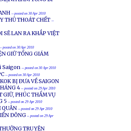
XANH
-- posted on 30 Apr 2010
ỦY THỦ THOÁT CHẾT
--
I SẼ LAN RA KHẮP VIỆT
-- posted on 30 Apr 2010
ỆN GIỮ TỔNG GIÁM
i Saigon
-- posted on 30 Apr 2010
PC
-- posted on 30 Apr 2010
KOK BỊ ĐƯA VỀ SAIGON
THÁNG 4
-- posted on 29 Apr 2010
T GIỮ, PHÚC THẨM VỤ
G 5
-- posted on 29 Apr 2010
I QUÂN
-- posted on 29 Apr 2010
BIỂN ĐÔNG
-- posted on 29 Apr
I THƯỞNG TRUYỆN