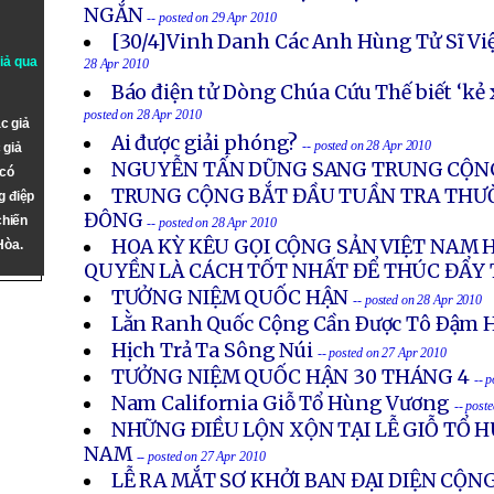
NGẮN
-- posted on 29 Apr 2010
[30/4]Vinh Danh Các Anh Hùng Tử Sĩ V
giả qua
28 Apr 2010
Báo điện tử Dòng Chúa Cứu Thế biết ‘kẻ 
posted on 28 Apr 2010
c giả
Ai được giải phóng?
-- posted on 28 Apr 2010
 giả
NGUYỄN TẤN DŨNG SANG TRUNG CỘN
 có
TRUNG CỘNG BẮT ĐẦU TUẦN TRA THƯ
g điệp
ĐÔNG
chiến
-- posted on 28 Apr 2010
HOA KỲ KÊU GỌI CỘNG SẢN VIỆT NAM 
Hòa.
QUYỀN LÀ CÁCH TỐT NHẤT ĐỂ THÚC ĐẨY 
TƯỞNG NIỆM QUỐC HẬN
-- posted on 28 Apr 2010
Lằn Ranh Quốc Cộng Cần Ðược Tô Ðậm 
Hịch Trả Ta Sông Núi
-- posted on 27 Apr 2010
TƯỞNG NIỆM QUỐC HẬN 30 THÁNG 4
-- 
Nam California Giỗ Tổ Hùng Vương
-- post
NHỮNG ĐIỀU LỘN XỘN TẠI LỄ GIỖ TỔ 
NAM
-- posted on 27 Apr 2010
LỄ RA MẮT SƠ KHỞI BAN ĐẠI DIỆN CỘ