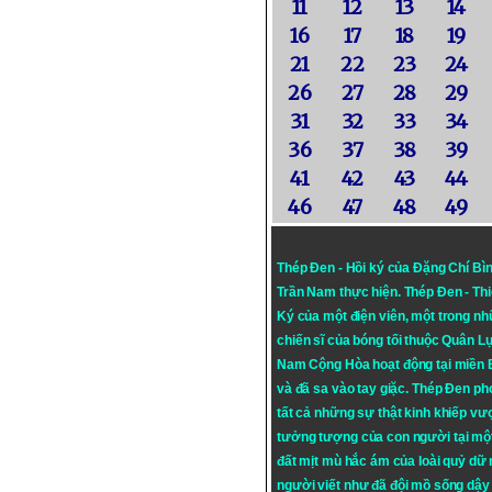
11
12
13
14
16
17
18
19
21
22
23
24
26
27
28
29
31
32
33
34
36
37
38
39
41
42
43
44
46
47
48
49
Thép Đen - Hồi ký của Đặng Chí Bì
Trần Nam thực hiện.
Thép Đen
- Th
Ký của một điện viên, một trong n
chiến sĩ của bóng tối thuộc Quân L
Nam Cộng Hòa hoạt động tại miền
và đã sa vào tay giặc. Thép Đen ph
tất cả những sự thật kinh khiếp vượ
tưởng tượng của con người tại mộ
đất mịt mù hắc ám của loài quỷ dữ
người viết như đã đội mồ sống dậy