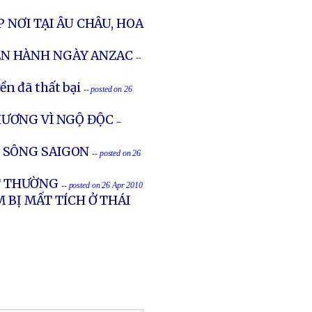
 NƠI TẠI ÂU CHÂU, HOA
ỄN HÀNH NGÀY ANZAC
--
ền đã thất bại
-- posted on 26
HƯƠNG VÌ NGỘ ĐỘC
--
 SÔNG SAIGON
-- posted on 26
ẤT THƯỜNG
-- posted on 26 Apr 2010
 BỊ MẤT TÍCH Ở THÁI