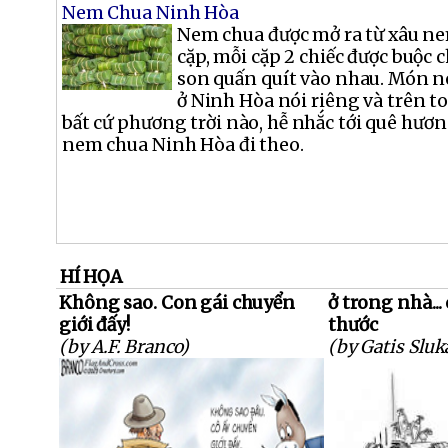
Nem Chua Ninh Hòa
Nem chua được mở ra từ xâu ne
cặp, mỗi cặp 2 chiếc được buộc 
son quấn quít vào nhau. Món n
ở Ninh Hòa nói riêng và trên t
bất cứ phương trời nào, hễ nhắc tới quê hươn
nem chua Ninh Hòa đi theo.
HÍ HỌA
Không sao. Con gái chuyển
ở trong nhà...
giới đấy!
thước
(by A.F. Branco)
(by Gatis Sluk