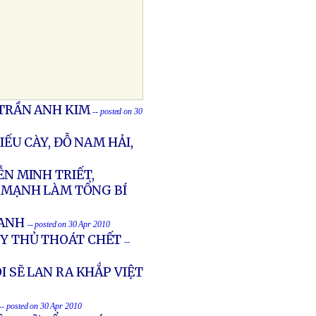
 TRẦN ANH KIM
-- posted on 30
IẾU CÀY, ĐỖ NAM HẢI,
N MINH TRIẾT,
 MẠNH LÀM TỔNG BÍ
XANH
-- posted on 30 Apr 2010
ỦY THỦ THOÁT CHẾT
--
I SẼ LAN RA KHẮP VIỆT
-- posted on 30 Apr 2010