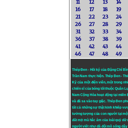
11
12
13
14
16
17
18
19
21
22
23
24
26
27
28
29
31
32
33
34
36
37
38
39
41
42
43
44
46
47
48
49
Thép Đen - Hồi ký của Đặng Chí Bì
Trần Nam thực hiện.
Thép Đen
- Th
Ký của một điện viên, một trong n
chiến sĩ của bóng tối thuộc Quân L
Nam Cộng Hòa hoạt động tại miền
và đã sa vào tay giặc. Thép Đen ph
tất cả những sự thật kinh khiếp vượ
tưởng tượng của con người tại mộ
đất mịt mù hắc ám của loài quỷ dữ
người viết như đã đội mồ sống dậy