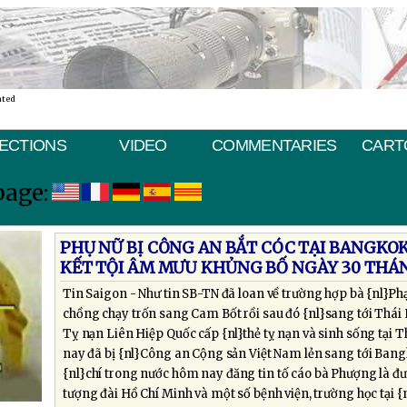
ated
ECTIONS
VIDEO
COMMENTARIES
CART
page:
PHỤ NỮ BỊ CÔNG AN BẮT CÓC TẠI BANGKOK
KẾT TỘI ÂM MƯU KHỦNG BỐ NGÀY 30 THÁ
Tin Saigon - Như tin SB-TN đã loan về trường hợp bà {nl}
chồng chạy trốn sang Cam Bốt rồi sau đó {nl}sang tới Thái 
Tỵ nạn Liên Hiệp Quốc cấp {nl}thẻ tỵ nạn và sinh sống tại 
nay đã bị {nl}Công an Cộng sản Việt Nam lẻn sang tới Bang
{nl}chí trong nước hôm nay đăng tin tố cáo bà Phượng là đ
tượng đài Hồ Chí Minh và một số bệnh viện, trường học tại 