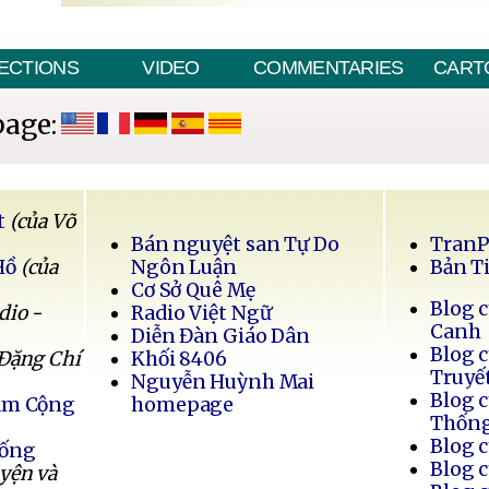
ECTIONS
VIDEO
COMMENTARIES
CART
page:
t
(của Võ
Bán nguyệt san Tự Do
Tran
Hồ
(của
Ngôn Luận
Bản T
Cơ Sở Quê Mẹ
Blog 
dio -
Radio Việt Ngữ
Canh
Diễn Đàn Giáo Dân
Blog 
 Đặng Chí
Khối 8406
Truyế
Nguyễn Huỳnh Mai
Blog 
Nam Cộng
homepage
Thốn
Blog 
Sống
Blog 
uyện và