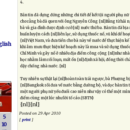
4.
Bản tin đã dựng đứng những chi tiết để kết tội người phụ nữ {
cho rằng bà đã quen với ông Nguyễn Công {nl}Bằng từ hải n
bà và gia đình được định cư ở{nl} nước thứ ba. Bản tin đã b
huấn luyện cách {nl}liên lạc, sử dụng thuốc nổ, vũ khí để ho
{nl}Việt Nam, và đưa tiền cho bà này về nước để thực hiện kế 
lish
khi âm mưu thực hiện kế hoạch này là mua và sử dụng thuốc
Chí Minh và gây nổ ở nhiều địa điểm công cộng {nl}như nhà 
học nhằm làm rối loạn, mất ổn {nl}định xã hội, đồng thời c
dậy chống nhà nước. {nl}
Tuy nhiên sự thật lại {nl}hoàn toàn trái ngược, bà Phượng bị
{nl}Bangkok rồi đưa về nước bằng đường bộ, và đọc bản tin th
một người phụ nữ yếu đuối cao niên như vậy có thể một mình
điểm cùng một lúc như lời tố cáo.(SBTN)
{nl}{nl}
Posted on 29 Apr 2010
5
[
print
]
10