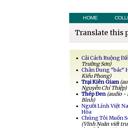
HOME
COLL
Translate this 
Cải Cách Ruộng Đấ
Trường Sơn)
Chân Dung "bác" 
Kiều Phong)
Trại Kiên Giam
(au
Nguyễn Chí Thiệp)
Thép Đen
(audio -
Bình)
Người Lính Việt 
Hòa
Chúng Tôi Muốn 
(Vĩnh Noãn viết tr