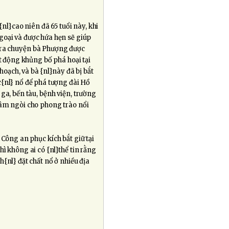
nl}cao niên đã 65 tuổi này, khi
goại và được hứa hẹn sẽ giúp
ịa ra chuyện bà Phượng được
ạt động khủng bố phá hoại tại
hoạch, và bà {nl}này đã bị bắt
{nl} nổ để phá tượng đài Hồ
ga, bến tàu, bệnh viện, trường
hâm ngòi cho phong trào nổi
 Công an phục kích bắt giữ tại
ì không ai có {nl}thể tin rằng
{nl} đặt chất nổ ở nhiều địa