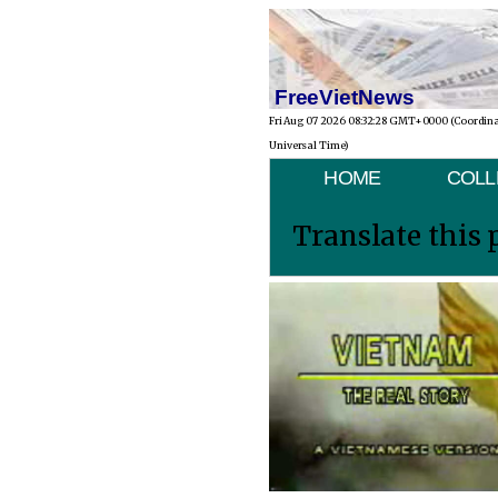
FreeVietNews
Fri Aug 07 2026 08:32:28 GMT+0000 (Coordin
Universal Time)
HOME
COLL
Translate this 