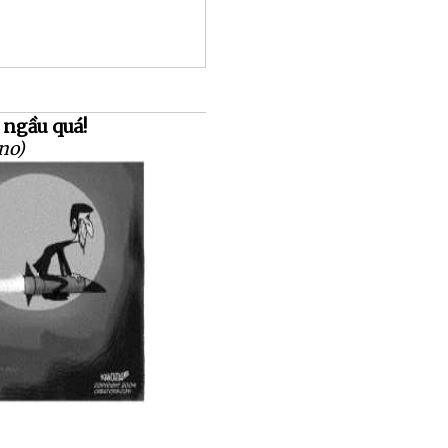
 ngầu quá!
no)