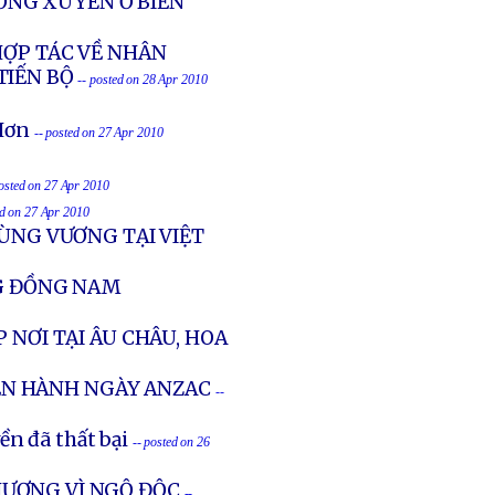
ỜNG XUYÊN Ở BIỂN
HỢP TÁC VỀ NHÂN
TIẾN BỘ
-- posted on 28 Apr 2010
Hơn
-- posted on 27 Apr 2010
posted on 27 Apr 2010
ed on 27 Apr 2010
HÙNG VƯƠNG TẠI VIỆT
NG ĐỒNG NAM
 NƠI TẠI ÂU CHÂU, HOA
ỄN HÀNH NGÀY ANZAC
--
ền đã thất bại
-- posted on 26
HƯƠNG VÌ NGỘ ĐỘC
--