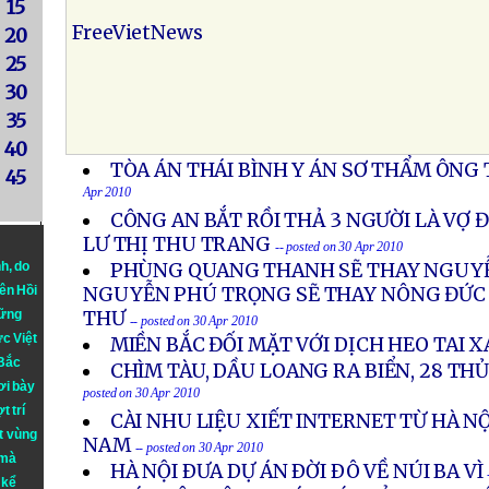
15
FreeVietNews
20
25
30
35
40
TÒA ÁN THÁI BÌNH Y ÁN SƠ THẨM ÔNG
45
Apr 2010
CÔNG AN BẮT RỒI THẢ 3 NGƯỜI LÀ VỢ Đ
LƯ THỊ THU TRANG
-- posted on 30 Apr 2010
nh
, do
PHÙNG QUANG THANH SẼ THAY NGUYỄ
iên Hồi
NGUYỄN PHÚ TRỌNG SẼ THAY NÔNG ĐỨC
hững
THƯ
-- posted on 30 Apr 2010
ực Việt
MIỀN BẮC ĐỐI MẶT VỚI DỊCH HEO TAI 
 Bắc
CHÌM TÀU, DẦU LOANG RA BIỂN, 28 TH
ơi bày
posted on 30 Apr 2010
t trí
CÀI NHU LIỆU XIẾT INTERNET TỪ HÀ NỘ
t vùng
NAM
-- posted on 30 Apr 2010
 mà
HÀ NỘI ÐƯA DỰ ÁN ÐỜI ÐÔ VỀ NÚI BA VÌ
 kể