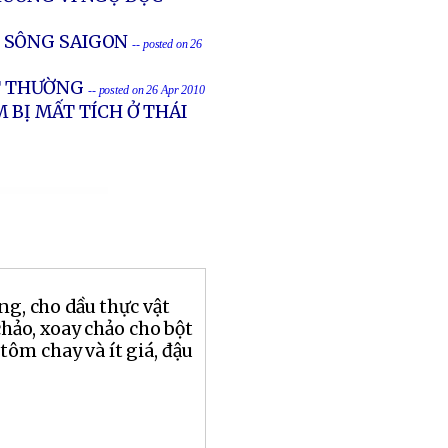
 SÔNG SAIGON
-- posted on 26
ẤT THƯỜNG
-- posted on 26 Apr 2010
 BỊ MẤT TÍCH Ở THÁI
ng, cho dầu thực vật
chảo, xoay chảo cho bột
 tôm chay và ít giá, đậu