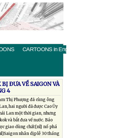
OONS
CARTOONS in English
 BỊ ÐƯA VỀ SAIGON VÀ
NG 4
Phạm Thị Phượng đã cùng ông
Lan, hai người đã được Cao Ủy
Thái Lan một thời gian, nhưng
kok và bắt đưa về nước. Báo
ược giao dùng chất{nl} nổ phá
{nl}Saigon nhân dịp lễ 30 tháng