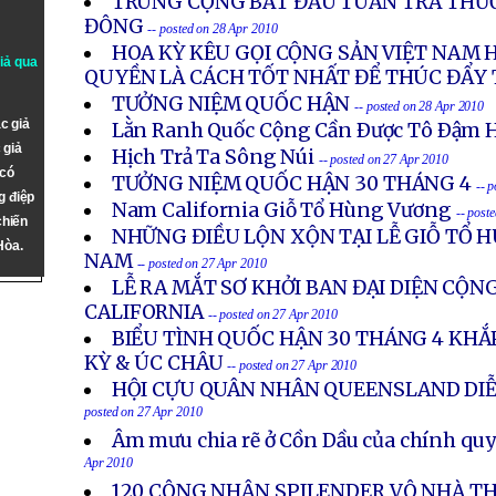
TRUNG CỘNG BẮT ĐẦU TUẦN TRA THƯ
ĐÔNG
-- posted on 28 Apr 2010
HOA KỲ KÊU GỌI CỘNG SẢN VIỆT NAM 
giả qua
QUYỀN LÀ CÁCH TỐT NHẤT ĐỂ THÚC ĐẨY 
TƯỞNG NIỆM QUỐC HẬN
-- posted on 28 Apr 2010
c giả
Lằn Ranh Quốc Cộng Cần Ðược Tô Ðậm 
 giả
Hịch Trả Ta Sông Núi
-- posted on 27 Apr 2010
 có
TƯỞNG NIỆM QUỐC HẬN 30 THÁNG 4
-- 
g điệp
Nam California Giỗ Tổ Hùng Vương
-- post
chiến
NHỮNG ĐIỀU LỘN XỘN TẠI LỄ GIỖ TỔ 
Hòa.
NAM
-- posted on 27 Apr 2010
LỄ RA MẮT SƠ KHỞI BAN ĐẠI DIỆN CỘ
CALIFORNIA
-- posted on 27 Apr 2010
BIỂU TÌNH QUỐC HẬN 30 THÁNG 4 KHẮP
KỲ & ÚC CHÂU
-- posted on 27 Apr 2010
HỘI CỰU QUÂN NHÂN QUEENSLAND DI
posted on 27 Apr 2010
Âm mưu chia rẽ ở Cồn Dầu của chính quy
Apr 2010
120 CÔNG NHÂN SPILENDER VÔ NHÀ T