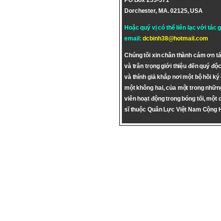
PO Box 255-571
Dorchester, MA. 02125, USA
Hoặc quý vị có thể liên lạc với tác 
email:
dcbinh38@hotmail.com
Chúng tôi xin chân thành cám ơn tá
và trân trọng giới thiệu đến quý độc
và thính giả khắp nơi một bộ hồi ký
một không hai, của một trong nhữn
viên hoạt động trong bóng tối, một 
sĩ thuộc Quân Lực Việt Nam Cộng 