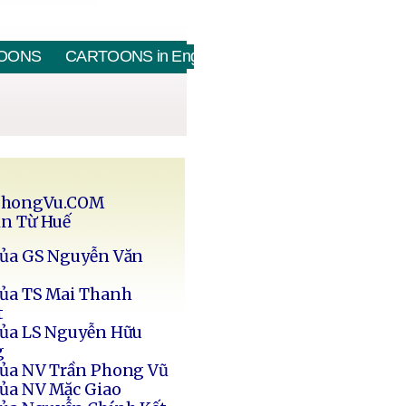
OONS
CARTOONS in English
PhongVu.COM
in Từ Huế
của GS Nguyễn Văn
của TS Mai Thanh
t
của LS Nguyễn Hữu
g
của NV Trần Phong Vũ
của NV Mặc Giao