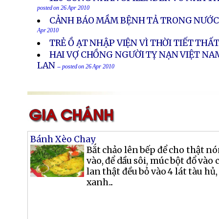
posted on 26 Apr 2010
CẢNH BÁO MẦM BỆNH TẢ TRONG NƯỚC
Apr 2010
TRẺ Ồ ẠT NHẬP VIỆN VÌ THỜI TIẾT TH
HAI VỢ CHỒNG NGƯỜI TỴ NẠN VIỆT NAM
LAN
-- posted on 26 Apr 2010
Bánh Xèo Chay
Bắt chảo lên bếp để cho thật nó
vào, để dầu sôi, múc bột đổ vào 
lan thật đều bỏ vào 4 lát tàu hủ,
xanh...