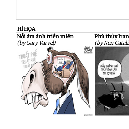
HÍ HỌA
Nỗi ám ảnh triền miên
Phù thủy Iran
(by Gary Varvel)
(by Ken Catali