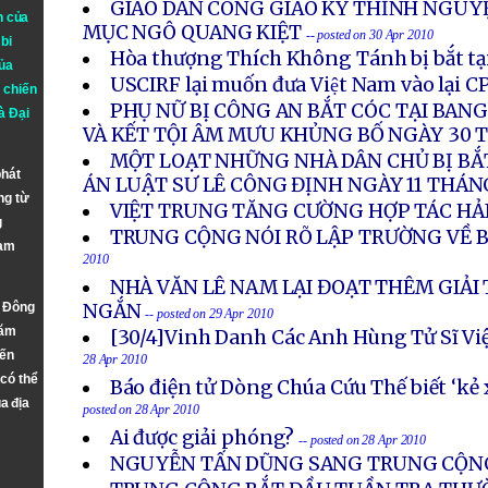
GIÁO DÂN CÔNG GIÁO KÝ THỈNH NGUY
n của
MỤC NGÔ QUANG KIỆT
-- posted on 30 Apr 2010
bi
Hòa thượng Thích Không Tánh bị bắt tạ
ủa
USCIRF lại muốn đưa Việt Nam vào lại C
 chiến
PHỤ NỮ BỊ CÔNG AN BẮT CÓC TẠI BANG
à
Đại
VÀ KẾT TỘI ÂM MƯU KHỦNG BỐ NGÀY 30 
MỘT LOẠT NHỮNG NHÀ DÂN CHỦ BỊ BẮ
phát
ÁN LUẬT SƯ LÊ CÔNG ĐỊNH NGÀY 11 THÁN
ng từ
VIỆT TRUNG TĂNG CƯỜNG HỢP TÁC HẢ
g
TRUNG CỘNG NÓI RÕ LẬP TRƯỜNG VỀ 
Nam
2010
NHÀ VĂN LÊ NAM LẠI ĐOẠT THÊM GIẢ
n Đông
NGẮN
-- posted on 29 Apr 2010
năm
[30/4]Vinh Danh Các Anh Hùng Tử Sĩ V
đến
28 Apr 2010
 có thể
Báo điện tử Dòng Chúa Cứu Thế biết ‘kẻ 
a địa
posted on 28 Apr 2010
Ai được giải phóng?
-- posted on 28 Apr 2010
NGUYỄN TẤN DŨNG SANG TRUNG CỘN