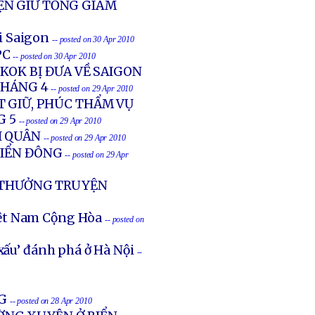
ỆN GIỮ TỔNG GIÁM
i Saigon
-- posted on 30 Apr 2010
PC
-- posted on 30 Apr 2010
KOK BỊ ĐƯA VỀ SAIGON
THÁNG 4
-- posted on 29 Apr 2010
T GIỮ, PHÚC THẨM VỤ
G 5
-- posted on 29 Apr 2010
I QUÂN
-- posted on 29 Apr 2010
BIỂN ĐÔNG
-- posted on 29 Apr
I THƯỞNG TRUYỆN
iệt Nam Cộng Hòa
-- posted on
xấu’ đánh phá ở Hà Nội
--
G
-- posted on 28 Apr 2010