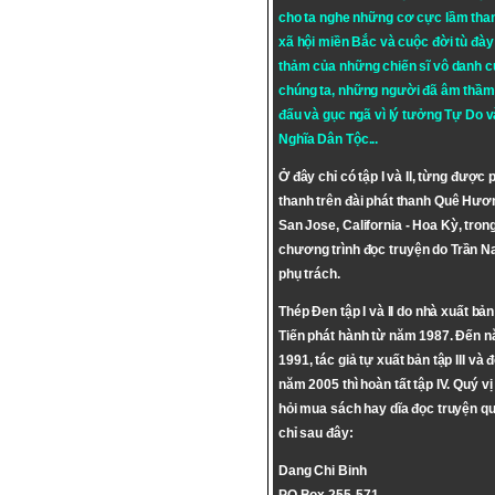
cho ta nghe những cơ cực lầm tha
xã hội miền Bắc và cuộc đời tù đày 
thảm của những chiến sĩ vô danh c
chúng ta, những người đã âm thầm
đấu và gục ngã vì lý tưởng
Tự Do
v
Nghĩa Dân Tộc
...
Ở đây chỉ có tập I và II, từng được 
thanh trên đài phát thanh Quê Hươ
San Jose, California - Hoa Kỳ, tron
chương trình đọc truyện do Trần 
phụ trách.
Thép Đen tập I và II do nhà xuất bả
Tiến phát hành từ năm 1987. Đến 
1991, tác giả tự xuất bản tập III và 
năm 2005 thì hoàn tất tập IV. Quý vị
hỏi mua sách hay dĩa đọc truyện qu
chỉ sau đây:
Dang Chi Binh