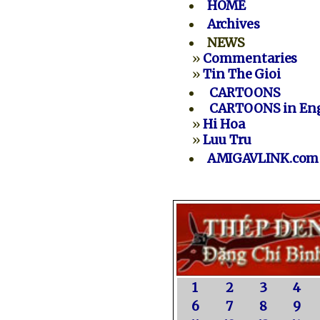
HOME
Archives
NEWS
»
Commentaries
»
Tin The Gioi
CARTOONS
CARTOONS in Eng
»
Hi Hoa
»
Luu Tru
AMIGAVLINK.com
1
2
3
4
6
7
8
9