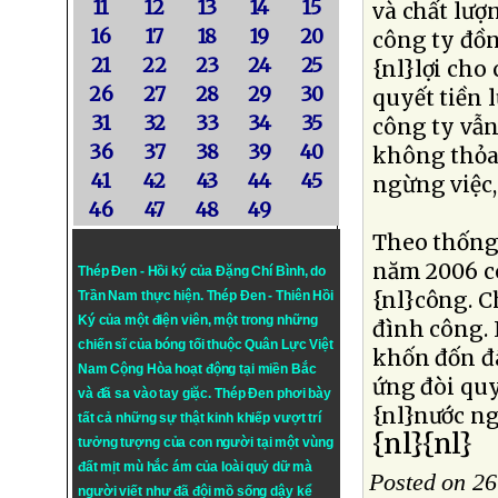
11
12
13
14
15
và chất lượ
16
17
18
19
20
công ty đồn
21
22
23
24
25
{nl}lợi cho
26
27
28
29
30
quyết tiền 
31
32
33
34
35
công ty vẫ
36
37
38
39
40
không thỏa 
41
42
43
44
45
ngừng việc,
46
47
48
49
Theo thống 
năm 2006 có
Thép Đen - Hồi ký của Đặng Chí Bình
, do
{nl}công. C
Trần Nam thực hiện.
Thép Đen
- Thiên Hồi
Ký của một điện viên, một trong những
đình công. 
chiến sĩ của bóng tối thuộc Quân Lực Việt
khốn đốn đ
Nam Cộng Hòa hoạt động tại miền Bắc
ứng đòi quy
và đã sa vào tay giặc. Thép Đen phơi bày
{nl}nước n
tất cả những sự thật kinh khiếp vượt trí
{nl}{nl}
tưởng tượng của con người tại một vùng
đất mịt mù hắc ám của loài quỷ dữ mà
Posted on 26
người viết như đã đội mồ sống dậy kể