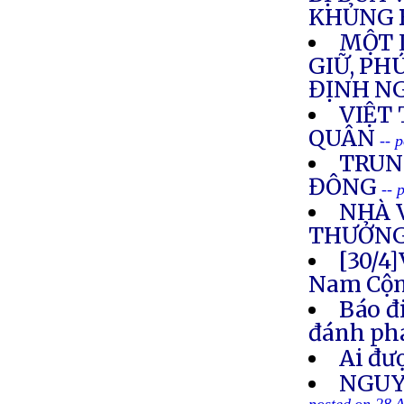
KHỦNG 
MỘT 
GIỮ, PH
ĐỊNH NG
VIỆT
QUÂN
-- 
TRUN
ĐÔNG
-- 
NHÀ 
THƯỞNG
[30/4
Nam Cộn
Báo đ
đánh phá
Ai đư
NGUY