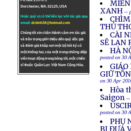
PO Box 255-571
MIỀN 
Dorchester, MA. 02125, USA
XANH
-- 
Hoặc quý vị có thể liên lạc với tác giả qua
CHÌM 
email:
dcbinh38@hotmail.com
THỦ TH
CÀI N
Chúng tôi xin chân thành cám ơn tác giả
và trân trọng giới thiệu đến quý độc giả
SẼ LAN 
và thính giả khắp nơi một bộ hồi ký có
HÀ NỘ
một không hai, của một trong những điệp
posted on 30 
viên hoạt động trong bóng tối, một chiến
GIÁO
sĩ thuộc Quân Lực Việt Nam Cộng Hòa.
GIỮ TỔ
on 30 Apr 201
Hòa t
Saigon
--
USCIRF
posted on 30 
PHỤ 
BỊ ĐƯA 