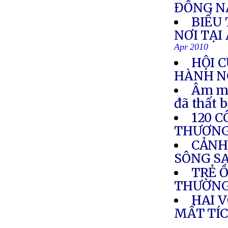
ĐỒNG N
BIỂU
NƠI TẠI
Apr 2010
HỘI 
HÀNH N
Âm mư
đã thất b
120 
THƯƠNG
CẢNH
SÔNG S
TRẺ Ồ
THƯỜN
HAI 
MẤT TÍC