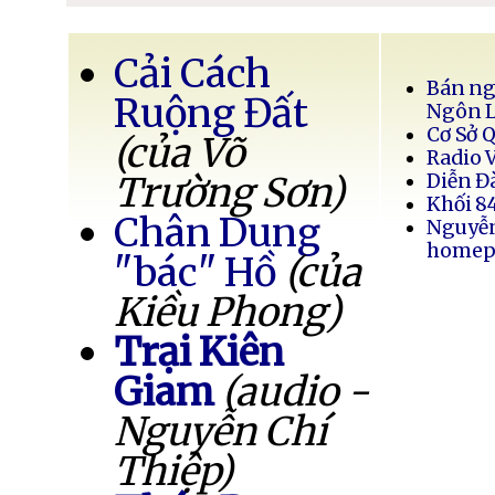
Cải Cách
Bán ng
Ruộng Đất
Ngôn 
Cơ Sở 
(của Võ
Radio 
Trường Sơn)
Diễn Đ
Khối 8
Chân Dung
Nguyễ
homep
"bác" Hồ
(của
Kiều Phong)
Trại Kiên
Giam
(audio -
Nguyễn Chí
Thiệp)