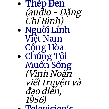
Thép Đen
(audio - Đặng
Chí Bình)
Người Lính
Việt Nam
Cộng Hòa
Chúng Tôi
Muốn Sống
(Vĩnh Noãn
viết truyện và
đạo diễn,
1956)
Television's