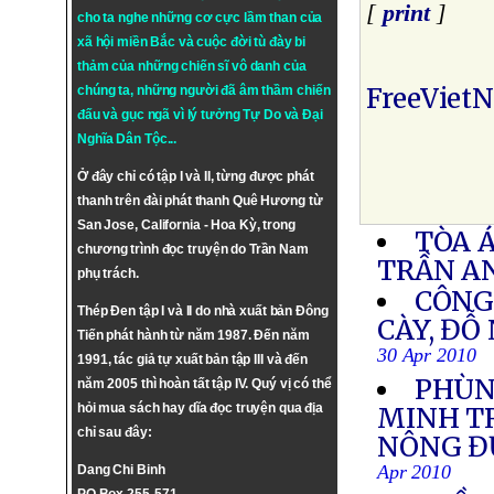
[
print
]
cho ta nghe những cơ cực lầm than của
xã hội miền Bắc và cuộc đời tù đày bi
thảm của những chiến sĩ vô danh của
FreeViet
chúng ta, những người đã âm thầm chiến
đấu và gục ngã vì lý tưởng
Tự Do
và
Đại
Nghĩa Dân Tộc
...
Ở đây chỉ có tập I và II, từng được phát
thanh trên đài phát thanh Quê Hương từ
San Jose, California - Hoa Kỳ, trong
TÒA 
chương trình đọc truyện do Trần Nam
TRẦN A
phụ trách.
CÔNG 
Thép Đen tập I và II do nhà xuất bản Đông
CÀY, ĐỖ
Tiến phát hành từ năm 1987. Đến năm
30 Apr 2010
1991, tác giả tự xuất bản tập III và đến
PHÙN
năm 2005 thì hoàn tất tập IV. Quý vị có thể
hỏi mua sách hay dĩa đọc truyện qua địa
MINH TR
chỉ sau đây:
NÔNG Đ
Apr 2010
Dang Chi Binh