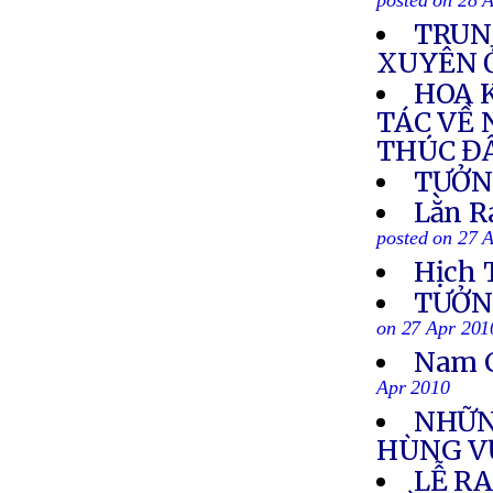
posted on 28 
TRUN
XUYÊN 
HOA 
TÁC VỀ
THÚC ĐẨ
TƯỞN
Lằn R
posted on 27 
Hịch 
TƯỞN
on 27 Apr 201
Nam C
Apr 2010
NHỮNG
HÙNG V
LỄ RA