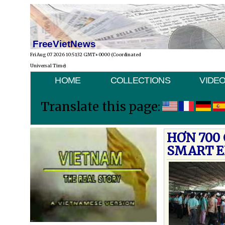
FreeVietNews
Fri Aug 07 2026 10:51:32 GMT+0000 (Coordinated
Universal Time)
HOME
COLLECTIONS
VIDE
Translate this page:
HƠN 700
SMART E