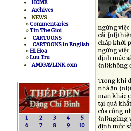
HOME
Archives
NEWS
»
Commentaries
ngừng việc 
»
Tin The Gioi
cải {nl}thi
CARTOONS
chấp khởi p
CARTOONS in English
ngừng việc 
»
Hi Hoa
»
Luu Tru
định mức sả
AMIGAVLINK.com
{nl}không đ
Trong khi đ
nhà ăn {nl}
mãn khác củ
tại quá khắ
của công nh
1
2
3
4
5
{nl}ngừng v
6
7
8
9
10
định mức sả