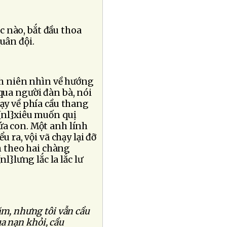
úc nào, bắt đầu thoa
uân đội.
nh niên nhìn về hướng
 qua người đàn bà, nói
hạy về phía cầu thang
 {nl}xiêu muốn quị
ứa con. Một anh lính
u ra, vội vã chạy lại đỡ
 theo hai chàng
}lưng lắc la lắc lư
ăm, nhưng tôi vẫn cầu
a nạn khỏi, cầu