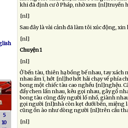
khi đã định cư ở Pháp, nhờ xem {nl}truyền h
{nl}
Sau đây là vài cảnh đã làm tôi xúc động, xin k
{nl}
lish
Chuyện 1
{nl}
Ở bến tàu, thiên hạ bồng bế nhau, tay xách
nhau ầm ĩ, hớt {nl}hơ hớt hải chạy về phía c
bong một chiếc tàu cao nghều {nl}nghệu. C
đẩy chen lấn nhau, kêu gọi nhau, gây gổ nh
bong tàu cũng đầy người lố nhố, giành nhau
gọi người {nl}nhà còn kẹt dưới bến, miệng la
cũng ồn ào như dòng người {nl}trên cầu th
5
{nl}
10