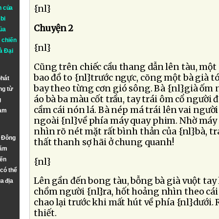
{nl}
n của
bi
Chuyện 2
ủa
 chiến
{nl}
à
Đại
Cũng trên chiếc cầu thang dẫn lên tàu, mộ
bao đồ to {nl}trước ngực, cõng một bà già tó
phát
bay theo từng cơn gió sông. Bà {nl}già ốm
ng từ
áo bà ba màu cốt trầu, tay trái ôm cổ người 
g
cầm cái nón lá. Bà nép má trái lên vai ngườ
Nam
ngoài {nl}về phía máy quay phim. Nhờ máy
nhìn rõ nét mặt rất bình thản của {nl}bà, tr
n Đông
thất thanh sợ hãi ở chung quanh!
năm
đến
{nl}
 có thể
Lên gần đến bong tàu, bỗng bà già vuột tay l
a địa
chồm người {nl}ra, hốt hoảng nhìn theo cá
chao lại trước khi mất hút về phía {nl}dưới.
thiết.