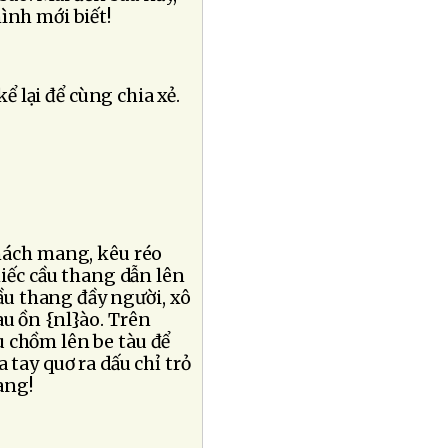
ình mới biết!
ể lại để cùng chia xẻ.
 nách mang, kêu réo
hiếc cầu thang dẫn lên
ầu thang đầy người, xô
au ồn {nl}ào. Trên
 chồm lên be tàu để
 tay quơ ra dấu chỉ trỏ
ang!