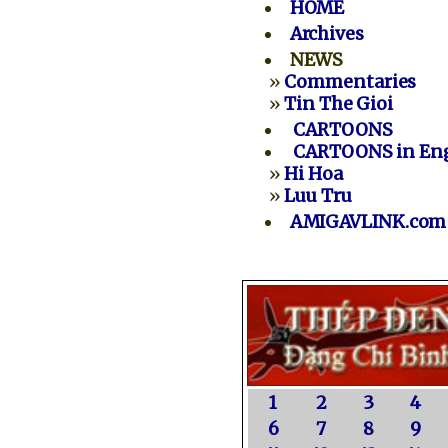
HOME
Archives
NEWS
»
Commentaries
»
Tin The Gioi
CARTOONS
CARTOONS in Eng
»
Hi Hoa
»
Luu Tru
AMIGAVLINK.com
1
2
3
4
6
7
8
9