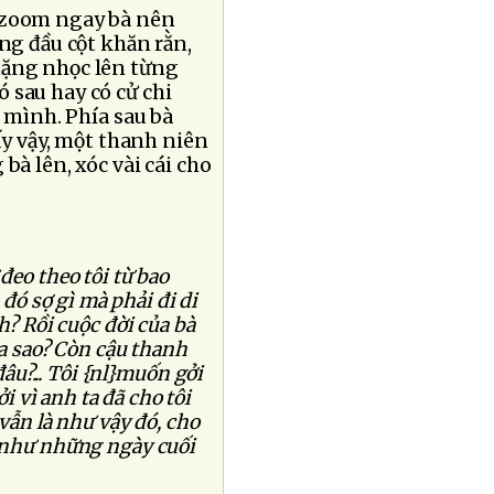
m zoom ngay bà nên
ắng đầu cột khăn rằn,
nặng nhọc lên từng
 sau hay có cử chi
t mình. Phía sau bà
hấy vậy, một thanh niên
bà lên, xóc vài cái cho
đeo theo tôi từ bao
 đó sợ gì mà phải đi di
? Rồi cuộc đời của bà
ra sao? Còn cậu thanh
âu?... Tôi {nl}muốn gởi
i vì anh ta đã cho tôi
vẫn là như vậy đó, cho
n như những ngày cuối