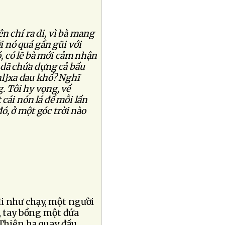
ên chí ra đi, vì bà mang
i nó quá gần gũi với
ó, có lẽ bà mới cảm nhận
á đã chứa đựng cả bầu
nl}xa đau khổ? Nghĩ
. Tôi hy vọng, về
cái nón lá để mỗi lần
đó, ở một góc trời nào
i như chạy, một người
i, tay bồng một đứa
 Thiên hạ quay đầu