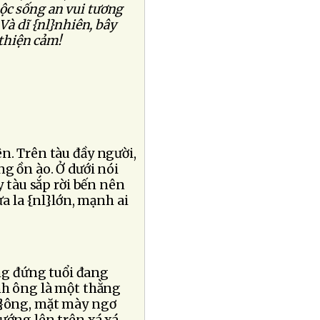
ộc sống an vui tương
Và dĩ {nl}nhiên, bây
 thiện cảm!
n. Trên tàu đầy người,
ng ồn ào. Ở dưới nói
y tàu sắp rời bến nên
 la {nl}lớn, mạnh ai
g đứng tuổi đang
ạnh ông là một thằng
nl}ông, mặt mày ngơ