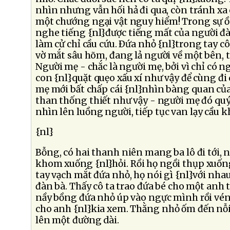
nhìn nhưng vẫn hối hả đi qua, còn tránh xa 
một chướng ngại vật nguy hiểm! Trong sự ồ
nghe tiếng {nl}được tiếng mất của người đà
làm cử chỉ cầu cứu. Ðứa nhỏ {nl}trong tay c
vờ mắt sâu hõm, đang lả người về một bên, t
Người mẹ - chắc là người mẹ, bởi vì chỉ có 
con {nl}quặt quẹo xấu xí như vậy để cùng đi d
mẹ mới bất chấp cái {nl}nhìn bàng quan củ
than thống thiết như vậy - người mẹ đó q
nhìn lên luồng người, tiếp tục van lạy cầu k
{nl}
Bỗng, có hai thanh niên mang ba lô đi tới, n
khom xuống {nl}hỏi. Rồi họ ngồi thụp xuống
tay vạch mắt đứa nhỏ, họ nói gì {nl}với nhau
đàn bà. Thấy cô ta trao đứa bé cho một anh
nầy bồng đứa nhỏ úp vào ngực mình rồi vén
cho anh {nl}kia xem. Thằng nhỏ ốm đến nỗi
lên một đường dài.