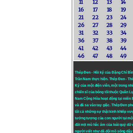
11
12
13
14
16
17
18
19
21
22
23
24
26
27
28
29
31
32
33
34
36
37
38
39
41
42
43
44
46
47
48
49
Thép Đen - Hồi ký của Đặng Chí Bì
Trần Nam thực hiện.
Thép Đen
- Th
Ký của một điện viên, một trong n
chiến sĩ của bóng tối thuộc Quân L
Nam Cộng Hòa hoạt động tại miền
và đã sa vào tay giặc. Thép Đen ph
tất cả những sự thật kinh khiếp vượ
tưởng tượng của con người tại mộ
đất mịt mù hắc ám của loài quỷ dữ
người viết như đã đội mồ sống dậy