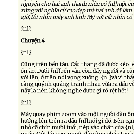
nguyện cho hai anh thanh niên có {nl}một cu
xứng với nghĩa cử cao đẹp mà hai anh đã làm. 
giờ, tôi nhìn mấy anh lính Mỹ với cái nhìn có
{nl}
Chuyện 4
{nl}
Cũng trên bến tàu. Cầu thang đã được kéo lê
ồn ào. Dưới {nl}bến vẫn còn đầy người và cũ
vói lên, ở trên nói vọng xuống, {nl}và vì thấ
càng quýnh quáng tranh nhau vừa ra dấu vừa
nấy la nên không nghe được gì rõ rệt hết!
{nl}
Máy quay phim zoom vào một người đàn ôn
hướng lên trên ra dấu {nl}nói gì đó. Bên c
nhỏ cỡ chín mười tuổi, nép vào chân của {