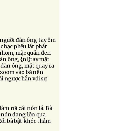
t người đàn ông tay ôm
c bạc phếu lất phất
 nhom, mặc quần đen
đàn ông, {nl}tay mặt
i đàn ông, mặt quay ra
 zoom vào bà nên
ái ngược hẳn với sự
àm rơi cái nón lá. Bà
i nón đang lộn qua
 Rồi bà bật khóc thảm