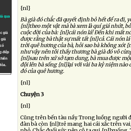
{nl}
giả qua
Bà già đó chắc đã quyết định bỏ hết để ra đi, y
{nl}theo một vật mà bà xem là quí giá nhứt, bở
cuộc đời của bà: {nl}cái nón lá! Ðến khi mất n
c giả
được rằng bà thật sự mất tất {nl}cả. Cái nón l
 giả
trời quê hương của bà, hỏi sao bà không xót {
 có
như vậy nên tôi thấy thương bà già đó vô cùng
g điệp
{nl}sau trên xứ sở tạm dung, bà mua được một 
chiến
đội lên bà sống {nl}lại với vài ba kỷ niệm nào 
Hòa.
đó của quê hương.
{nl}
Chuyện 3
{nl}
Cũng trên bến tàu nầy. Trong luồng người đ
đàn bà còn {nl}trẻ mang hai cái xắc trên va
nhỏ. Chắc đuối sức nên cô ta quị {nl}xuống.