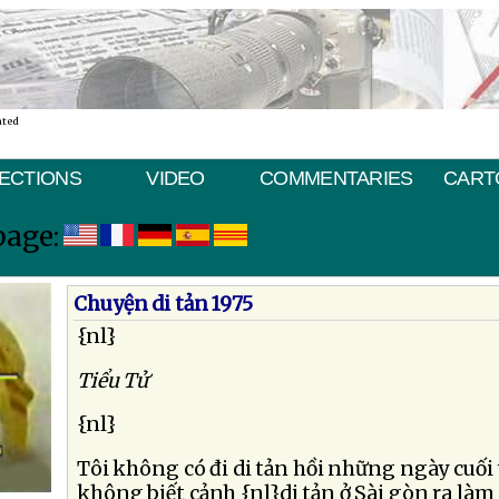
ated
ECTIONS
VIDEO
COMMENTARIES
CART
page:
Chuyện di tản 1975
{nl}
Tiểu Tử
{nl}
Tôi không có đi di tản hồi những ngày cuối
không biết cảnh {nl}di tản ở Sài gòn ra làm 