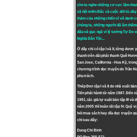
cho ta nghe những cơ cực lầm tha
xã hội miền Bắc và cuộc đời tù đày 
thảm của những chiến sĩ vô danh c
chúng ta, những người đã âm thầm
đấu và gục ngã vì lý tưởng
Tự Do
v
Nghĩa Dân Tộc
...
Ở đây chỉ có tập I và II, từng được 
thanh trên đài phát thanh Quê Hươ
San Jose, California - Hoa Kỳ, tron
chương trình đọc truyện do Trần 
phụ trách.
Thép Đen tập I và II do nhà xuất bả
Tiến phát hành từ năm 1987. Đến 
1991, tác giả tự xuất bản tập III và 
năm 2005 thì hoàn tất tập IV. Quý vị
hỏi mua sách hay dĩa đọc truyện qu
chỉ sau đây:
Dang Chi Binh