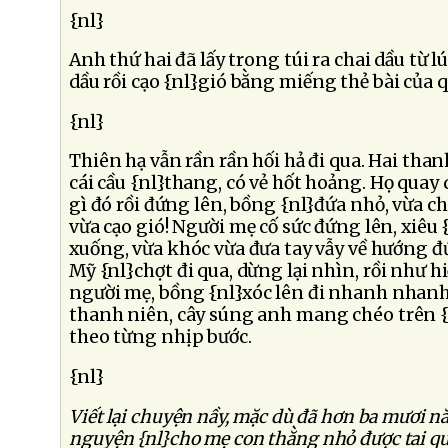
{nl}
Anh thứ hai đã lấy trong túi ra chai dầu từ l
dầu rồi cạo {nl}gió bằng miếng thẻ bài của q
{nl}
Thiên hạ vẫn rần rần hối hả đi qua. Hai tha
cái cầu {nl}thang, có vẻ hốt hoảng. Họ quay
gì đó rồi đứng lên, bồng {nl}đứa nhỏ, vừa c
vừa cạo gió! Người mẹ cố sức đứng lên, xiêu
xuống, vừa khóc vừa đưa tay vẫy về hướng đ
Mỹ {nl}chợt đi qua, dừng lại nhìn, rồi như hiể
người mẹ, bồng {nl}xóc lên đi nhanh nhanh
thanh niên, cây súng anh mang chéo trên {nl
theo từng nhịp bước.
{nl}
Viết lại chuyện nầy, mặc dù đã hơn ba mươi n
nguyện {nl}cho mẹ con thằng nhỏ được tai qu