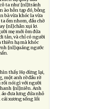
cô ta như {nl}tránh
n ào hỗn tạp đó, bỗng
n bà vừa khóc la vừa
ô ta ốm nhom, đầu chờ
ay {nl}chân xụi lơ.
người mẹ mới ôm đứa
i tản, và chỉ có người
a thiên hạ mà khóc
uýnh {nl}quáng ngước
hẩn.
hìn thấy. Họ dừng lại,
, một anh rờ đầu rờ
 rồi nói gì với người
 thanh {nl}niên. Anh
 áo đưa lưng đứa nhỏ
 cái xương sống lồi