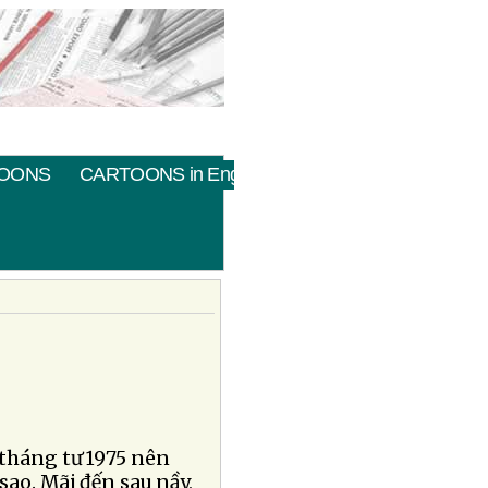
OONS
CARTOONS in English
 tháng tư 1975 nên
sao. Mãi đến sau nầy,