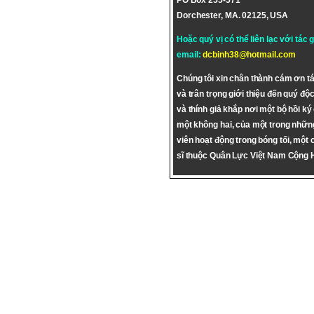
PO Box 255-571
Dorchester, MA. 02125, USA
Hoặc quý vị có thể liên lạc với tác 
email:
dcbinh38@hotmail.com
Chúng tôi xin chân thành cám ơn tá
và trân trọng giới thiệu đến quý độc
và thính giả khắp nơi một bộ hồi ký
một không hai, của một trong nhữn
viên hoạt động trong bóng tối, một 
sĩ thuộc Quân Lực Việt Nam Cộng 