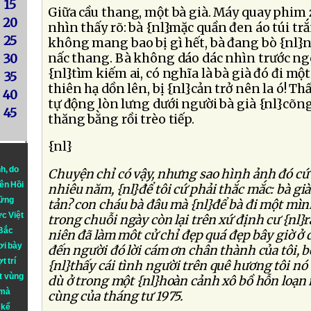
15
Giữa cầu thang, một bà già. Máy quay phi
20
nhìn thấy rõ: bà {nl}mặc quần đen áo túi tr
25
không mang bao bị gì hết, bà đang bò {nl}
nấc thang. Bà không dáo dác nhìn trước ngó
30
{nl}tìm kiếm ai, có nghĩa là bà già đó đi mộ
35
thiên hạ dồn lên, bị {nl}cản trở nên la ó! T
40
tự động lòn lưng dưới người bà già {nl}cõng 
45
thăng bằng rồi trèo tiếp.
{nl}
nh
, do
Chuyện chỉ có vậy, nhưng sao hình ảnh đó cứ 
iên Hồi
nhiêu năm, {nl}để tôi cứ phải thắc mắc: bà già
hững
tản? con cháu bà đâu mà {nl}để bà đi một mình
ực Việt
trong chuỗi ngày còn lại trên xứ định cư {nl}
 Bắc
niên đã làm môt cử chỉ đẹp quá đẹp bây giờ ở đ
ơi bày
đến người đó lời cám ơn chân thành của tôi, bở
t trí
{nl}thấy cái tình người trên quê hương tôi nó 
t vùng
dù ở trong một {nl}hoàn cảnh xô bồ hỗn loạ
 mà
cùng của tháng tư 1975.
 kể