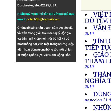
PO Box 255-571
Dorchester, MA. 02125, USA
VIỆT
Hoặc quý vị có thể liên lạc với tác giả qua
DÙ TÌM 
email:
dcbinh38@hotmail.com
VẤN 
Chúng tôi xin chân thành cám ơn tác giả
2010
và trân trọng giới thiệu đến quý độc giả
và thính giả khắp nơi một bộ hồi ký có
TÍN 
một không hai, của một trong những điệp
TIẾP TỤ
viên hoạt động trong bóng tối, một chiến
GIÁO
sĩ thuộc Quân Lực Việt Nam Cộng Hòa.
THĂM L
2010
THÀN
NGHĨA 
2010
DÙNG
posted on 21 
NHỮN