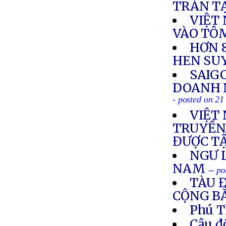
TRÀN TẠ
VIỆT
VÀO TÔ
HƠN 
HEN SU
SAIG
DOANH 
- posted on 21
VIỆT
TRUYỀN,
ĐƯỢC TẬ
NGƯ L
NAM
-- p
TÀU 
CỘNG BẮ
Phú T
Câu đ