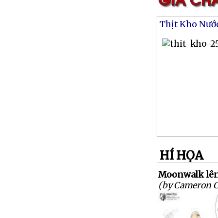
Thịt Kho Nướ
HÍ HỌA
Moonwalk lên
(by Cameron 