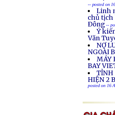
-- posted on 1
Linh 
chủ tịch
Ðông
-- p
Ý kiế
Văn Tuy
NỢ L
NGOÀI 
MÁY 
BAY VI
TỈNH
HIỆN 2 
posted on 16 