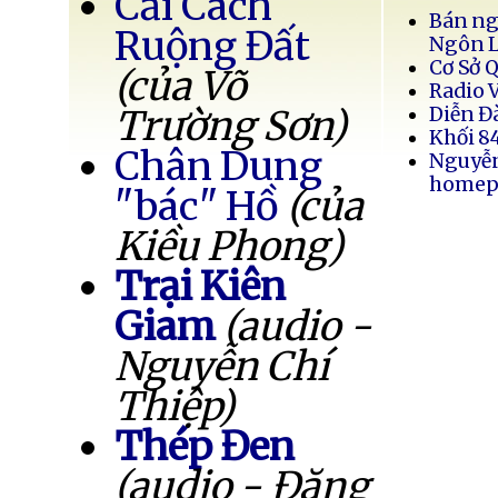
Cải Cách
Bán ng
Ruộng Đất
Ngôn 
Cơ Sở 
(của Võ
Radio 
Trường Sơn)
Diễn Đ
Khối 8
Chân Dung
Nguyễ
homep
"bác" Hồ
(của
Kiều Phong)
Trại Kiên
Giam
(audio -
Nguyễn Chí
Thiệp)
Thép Đen
(audio - Đặng