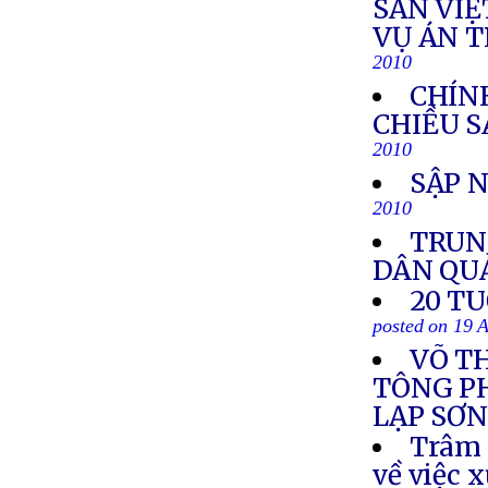
SẢN VIỆ
VỤ ÁN 
2010
CHÍN
CHIỀU S
2010
SẬP 
2010
TRUN
DÂN QU
20 T
posted on 19 
VÕ T
TÔNG PH
LẠP SƠ
Trâm 
về việc 