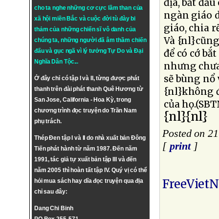
địa, bắt đầu
cho ta nghe những cơ cực lầm than của
ngàn giáo d
xã hội miền Bắc và cuộc đời tù đày bi
giáo, chia 
thảm của những chiến sĩ vô danh của
Và {nl}cũng
chúng ta, những người đã âm thầm chiến
đấu và gục ngã vì lý tưởng
Tự Do
và
Đại
để có cớ bắ
Nghĩa Dân Tộc
...
nhưng chưa 
sẽ bùng nổ 
Ở đây chỉ có tập I và II, từng được phát
thanh trên đài phát thanh Quê Hương từ
{nl}không đ
San Jose, California - Hoa Kỳ, trong
của họ.(SBT
chương trình đọc truyện do Trần Nam
{nl}{nl}
phụ trách.
Posted on 21
Thép Đen tập I và II do nhà xuất bản Đông
[
print
]
Tiến phát hành từ năm 1987. Đến năm
1991, tác giả tự xuất bản tập III và đến
năm 2005 thì hoàn tất tập IV. Quý vị có thể
FreeViet
hỏi mua sách hay dĩa đọc truyện qua địa
chỉ sau đây:
Dang Chi Binh