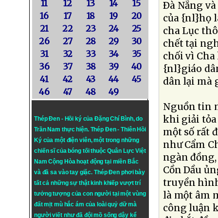
11
12
13
14
15
Ðà Nẵng và
16
17
18
19
20
của {nl}họ 
21
22
23
24
25
cha Lục th
26
27
28
29
30
chết tại ng
31
32
33
34
35
chối vì Cha
36
37
38
39
40
{nl}giáo dâ
41
42
43
44
45
dân lại mà g
46
47
48
49
Nguồn tin m
khi giải tỏ
Thép Đen - Hồi ký của Đặng Chí Bình
, do
Trần Nam thực hiện.
Thép Đen
- Thiên Hồi
một số rất 
Ký của một điện viên, một trong những
như Cẩm Ch
chiến sĩ của bóng tối thuộc Quân Lực Việt
ngàn đồng, 
Nam Cộng Hòa hoạt động tại miền Bắc
Cồn Dầu ủng
và đã sa vào tay giặc. Thép Đen phơi bày
truyền hìn
tất cả những sự thật kinh khiếp vượt trí
là một âm m
tưởng tượng của con người tại một vùng
đất mịt mù hắc ám của loài quỷ dữ mà
công luận k
người viết như đã đội mồ sống dậy kể