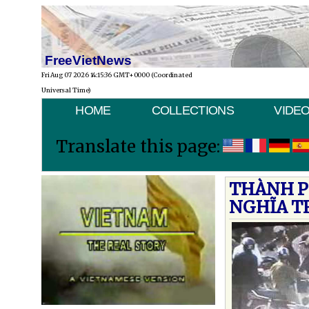
FreeVietNews
Fri Aug 07 2026 14:15:36 GMT+0000 (Coordinated
Universal Time)
HOME
COLLECTIONS
VIDE
Translate this page:
THÀNH P
NGHĨA T