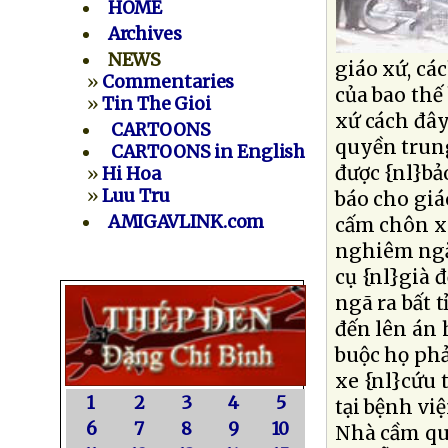
HOME
Archives
NEWS
giáo xứ, cá
»
Commentaries
của bao thế
»
Tin The Gioi
xứ cách đây
CARTOONS
quyền trung
CARTOONS in English
được {nl}bả
»
Hi Hoa
»
Luu Tru
báo cho giá
AMIGAVLINK.com
cấm chôn xá
nghiêm ngặt
cụ {nl}già 
ngã ra bất 
đến lên án
buộc họ phả
xe {nl}cứu 
1
2
3
4
5
tại bệnh vi
6
7
8
9
10
Nhà cầm qu