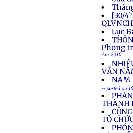
Tháng
[30/4
QLVNCH
Lục B
THÔNG
Phong tr
Apr 2010
NHIỀ
VẪN NẰ
NAM 
-- posted on 1
PHẢN
THÀNH 
CỘNG
TỔ CHỨC
PHÓN