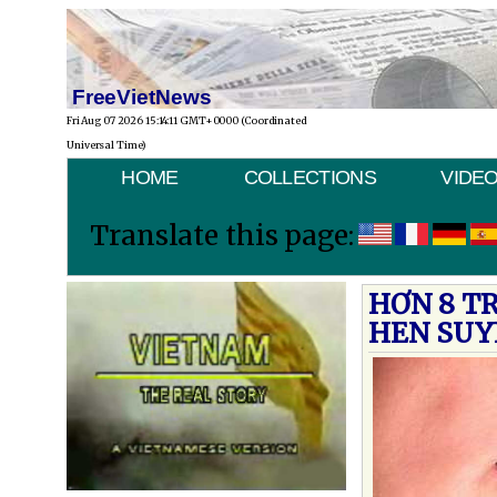
FreeVietNews
Fri Aug 07 2026 15:14:11 GMT+0000 (Coordinated
Universal Time)
HOME
COLLECTIONS
VIDE
Translate this page:
HƠN 8 T
HEN SUY