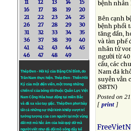
11
12
13
14
15
bệnh nhân h
16
17
18
19
20
21
22
23
24
25
Bên cạnh b
26
27
28
29
30
bệnh phổi t
31
32
33
34
35
tăng dần, h
36
37
38
39
40
và tàn phế đ
41
42
43
44
45
nhân tử vo
46
47
48
49
người từ 40
cầu, các ch
Nam đã khô
Thép Đen - Hồi ký của Đặng Chí Bình
, do
Trần Nam thực hiện.
Thép Đen
- Thiên Hồi
suyễn vẫn c
Ký của một điện viên, một trong những
(SBTN)
chiến sĩ của bóng tối thuộc Quân Lực Việt
Posted on 21
Nam Cộng Hòa hoạt động tại miền Bắc
[
print
]
và đã sa vào tay giặc. Thép Đen phơi bày
tất cả những sự thật kinh khiếp vượt trí
tưởng tượng của con người tại một vùng
đất mịt mù hắc ám của loài quỷ dữ mà
FreeViet
người viết như đã đội mồ sống dậy kể