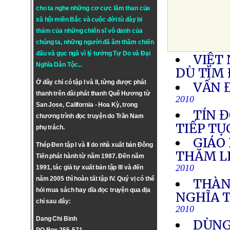
cho ta nghe những cơ cực lầm than của
xã hội miền Bắc và cuộc đời tù đày bi
thảm của những chiến sĩ vô danh của
chúng ta, những người đã âm thầm chiến
đấu và gục ngã vì lý tưởng
Tự Do
và
Đại
VIỆT
Nghĩa Dân Tộc
...
DÙ TÌM 
Ở đây chỉ có tập I và II, từng được phát
VẤN 
thanh trên đài phát thanh Quê Hương từ
2010
San Jose, California - Hoa Kỳ, trong
TÍN 
chương trình đọc truyện do Trần Nam
TIẾP TỤ
phụ trách.
GIÁO
Thép Đen tập I và II do nhà xuất bản Đông
THĂM L
Tiến phát hành từ năm 1987. Đến năm
2010
1991, tác giả tự xuất bản tập III và đến
năm 2005 thì hoàn tất tập IV. Quý vị có thể
THÀN
hỏi mua sách hay dĩa đọc truyện qua địa
NGHĨA 
chỉ sau đây:
2010
Dang Chi Binh
DÙNG