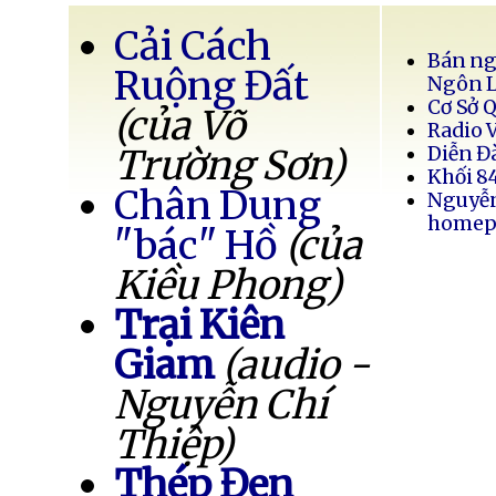
Cải Cách
Bán ng
Ruộng Đất
Ngôn 
Cơ Sở 
(của Võ
Radio 
Trường Sơn)
Diễn Đ
Khối 8
Chân Dung
Nguyễ
homep
"bác" Hồ
(của
Kiều Phong)
Trại Kiên
Giam
(audio -
Nguyễn Chí
Thiệp)
Thép Đen