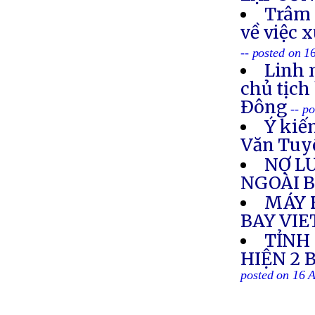
Trâm 
về việc 
-- posted on 1
Linh 
chủ tịch
Ðông
-- p
Ý kiế
Văn Tuy
NỢ L
NGOÀI 
MÁY 
BAY VI
TỈNH
HIỆN 2 
posted on 16 