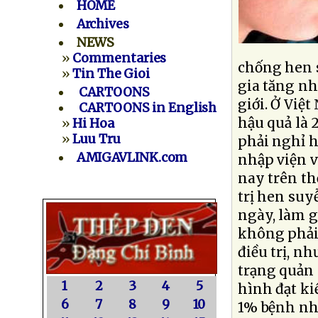
HOME
Archives
NEWS
»
Commentaries
chống hen 
»
Tin The Gioi
gia tăng nh
CARTOONS
giới. Ở Việ
CARTOONS in English
hậu quả là
»
Hi Hoa
»
Luu Tru
phải nghỉ h
AMIGAVLINK.com
nhập viện v
nay trên thế
trị hen suy
ngày, làm 
không phải
điều trị, n
trạng quản 
1
2
3
4
5
hình đạt ki
6
7
8
9
10
1% bệnh nh