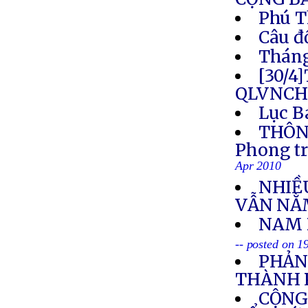
Phú T
Câu đ
Tháng
[30/4
QLVNCH
Lục B
THÔNG
Phong tr
Apr 2010
NHIỀ
VẪN NẰ
NAM 
-- posted on 1
PHẢN
THÀNH 
CỘNG