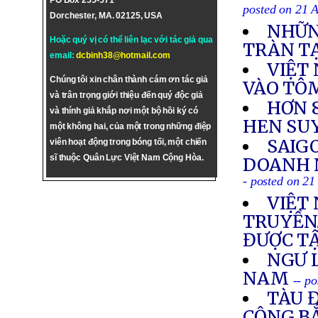
PO Box 255-571
posted on 21 
Dorchester, MA. 02125, USA
NHỮN
Hoặc quý vị có thể liên lạc với tác giả qua
TRÀN TẠ
email:
dcbinh38@hotmail.com
VIỆT
Chúng tôi xin chân thành cám ơn tác giả
VÀO TÔ
và trân trọng giới thiệu đến quý độc giả
HƠN 
và thính giả khắp nơi một bộ hồi ký có
HEN SU
một không hai, của một trong những điệp
SAIG
viên hoạt động trong bóng tối, một chiến
sĩ thuộc Quân Lực Việt Nam Cộng Hòa.
DOANH 
- posted on 21
VIỆT
TRUYỀN,
ĐƯỢC TẬ
NGƯ L
NAM
-- p
TÀU 
CỘNG BẮ