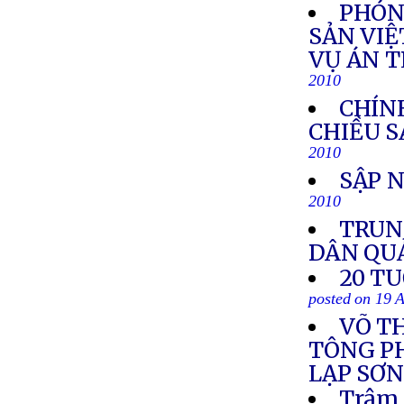
PHÓN
SẢN VIỆ
VỤ ÁN 
2010
CHÍN
CHIỀU S
2010
SẬP 
2010
TRUN
DÂN QU
20 T
posted on 19 
VÕ T
TÔNG PH
LẠP SƠ
Trâm 