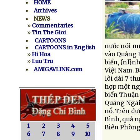
HOME
Archives
NEWS
»
Commentaries
»
Tin The Gioi
CARTOONS
nước nói mộ
CARTOONS in English
vào Quảng 
»
Hi Hoa
»
Luu Tru
biển, {nl}n
AMIGAVLINK.com
Việt Nam. B
lôi dài 7 th
hợp một ngư
biển Thuận 
Quảng Ngãi 
nổ. Trên đ
Bình, quả n
1
2
3
4
5
Biên Phòng
6
7
8
9
10