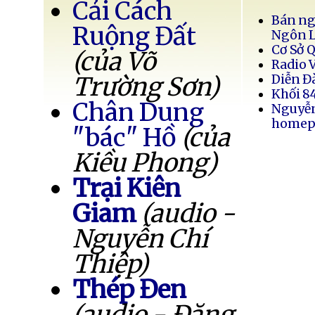
Cải Cách
Bán ng
Ruộng Đất
Ngôn 
Cơ Sở 
(của Võ
Radio 
Trường Sơn)
Diễn Đ
Khối 8
Chân Dung
Nguyễ
homep
"bác" Hồ
(của
Kiều Phong)
Trại Kiên
Giam
(audio -
Nguyễn Chí
Thiệp)
Thép Đen
(audio - Đặng