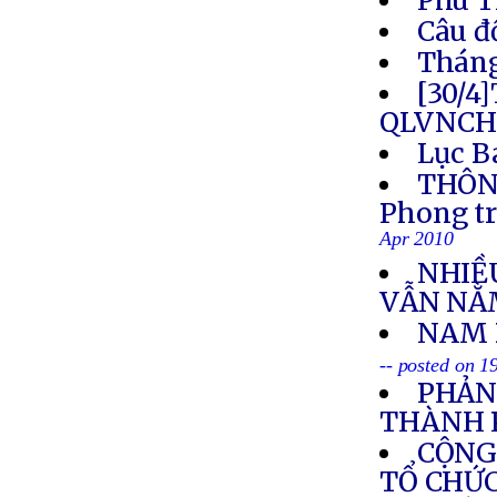
Phú T
Câu đ
Tháng
[30/4
QLVNCH
Lục B
THÔNG
Phong tr
Apr 2010
NHIỀ
VẪN NẰ
NAM 
-- posted on 1
PHẢN
THÀNH 
CỘNG
TỔ CHỨC