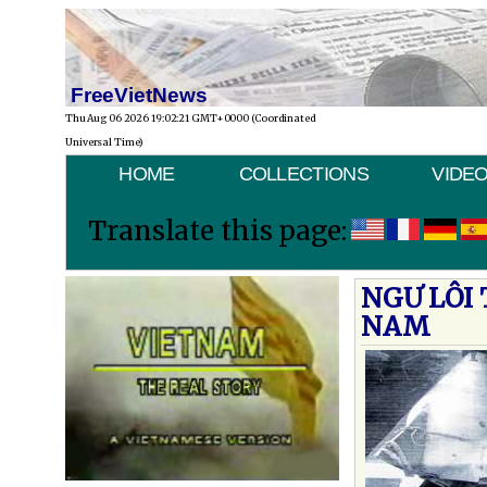
FreeVietNews
Thu Aug 06 2026 19:02:21 GMT+0000 (Coordinated
Universal Time)
HOME
COLLECTIONS
VIDE
Translate this page:
NGƯ LÔI 
NAM