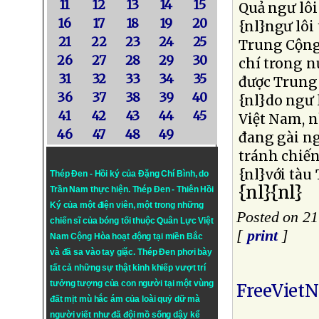
11
12
13
14
15
Quả ngư lôi
16
17
18
19
20
{nl}ngư lôi
21
22
23
24
25
Trung Cộng 
26
27
28
29
30
chí trong nư
31
32
33
34
35
được Trung 
36
37
38
39
40
{nl}do ngư 
41
42
43
44
45
Việt Nam, 
46
47
48
49
đang gài ng
tránh chiế
{nl}với tàu
Thép Đen - Hồi ký của Đặng Chí Bình
, do
{nl}{nl}
Trần Nam thực hiện.
Thép Đen
- Thiên Hồi
Ký của một điện viên, một trong những
Posted on 21
chiến sĩ của bóng tối thuộc Quân Lực Việt
[
print
]
Nam Cộng Hòa hoạt động tại miền Bắc
và đã sa vào tay giặc. Thép Đen phơi bày
tất cả những sự thật kinh khiếp vượt trí
tưởng tượng của con người tại một vùng
FreeViet
đất mịt mù hắc ám của loài quỷ dữ mà
người viết như đã đội mồ sống dậy kể