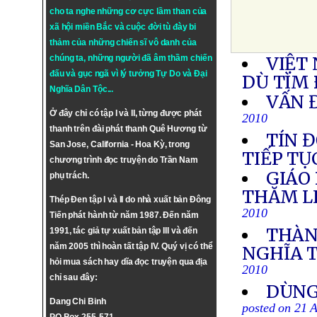
cho ta nghe những cơ cực lầm than của
xã hội miền Bắc và cuộc đời tù đày bi
thảm của những chiến sĩ vô danh của
chúng ta, những người đã âm thầm chiến
VIỆT
đấu và gục ngã vì lý tưởng
Tự Do
và
Đại
DÙ TÌM 
Nghĩa Dân Tộc
...
VẤN 
Ở đây chỉ có tập I và II, từng được phát
2010
thanh trên đài phát thanh Quê Hương từ
TÍN 
San Jose, California - Hoa Kỳ, trong
TIẾP TỤ
chương trình đọc truyện do Trần Nam
GIÁO
phụ trách.
THĂM L
Thép Đen tập I và II do nhà xuất bản Đông
2010
Tiến phát hành từ năm 1987. Đến năm
THÀN
1991, tác giả tự xuất bản tập III và đến
năm 2005 thì hoàn tất tập IV. Quý vị có thể
NGHĨA 
hỏi mua sách hay dĩa đọc truyện qua địa
2010
chỉ sau đây:
DÙNG
Dang Chi Binh
posted on 21 