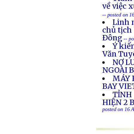
về việc 
-- posted on 1
Linh 
chủ tịch
Ðông
-- p
Ý kiế
Văn Tuy
NỢ L
NGOÀI 
MÁY 
BAY VI
TỈNH
HIỆN 2 
posted on 16 