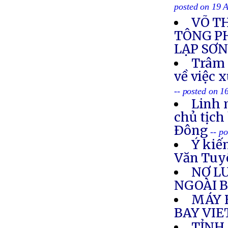
posted on 19 
VÕ T
TÔNG PH
LẠP SƠ
Trâm 
về việc 
-- posted on 1
Linh 
chủ tịch
Ðông
-- p
Ý kiế
Văn Tuy
NỢ L
NGOÀI 
MÁY 
BAY VI
TỈNH