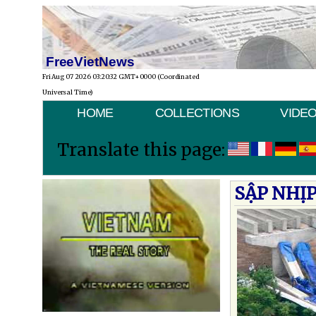
FreeVietNews
Fri Aug 07 2026 03:20:32 GMT+0000 (Coordinated
Universal Time)
HOME
COLLECTIONS
VIDE
Translate this page:
SẬP NHỊ