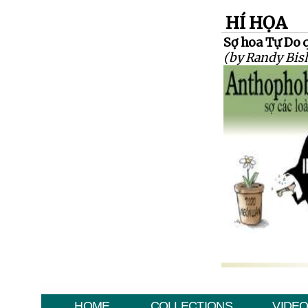
HÍ HỌA
Sợ hoa Tự Do q
(by Randy Bis
HOME
COLLECTIONS
VIDE