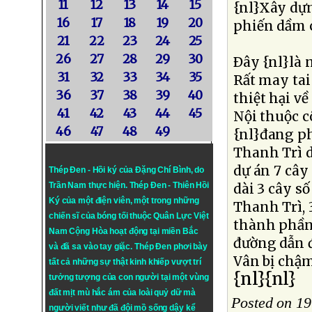
11
12
13
14
15
{nl}Xây dựn
16
17
18
19
20
phiến dầm 
21
22
23
24
25
26
27
28
29
30
Ðây {nl}là 
31
32
33
34
35
Rất may tai
36
37
38
39
40
thiệt hại v
41
42
43
44
45
Nội thuộc 
46
47
48
49
{nl}đang ph
Thanh Trì d
dự án 7 cây
Thép Đen - Hồi ký của Đặng Chí Bình
, do
Trần Nam thực hiện.
Thép Đen
- Thiên Hồi
dài 3 cây số
Ký của một điện viên, một trong những
Thanh Trì, 
chiến sĩ của bóng tối thuộc Quân Lực Việt
thành phần
Nam Cộng Hòa hoạt động tại miền Bắc
đường dẫn 
và đã sa vào tay giặc. Thép Đen phơi bày
Vân bị chậm
tất cả những sự thật kinh khiếp vượt trí
{nl}{nl}
tưởng tượng của con người tại một vùng
đất mịt mù hắc ám của loài quỷ dữ mà
Posted on 19
người viết như đã đội mồ sống dậy kể