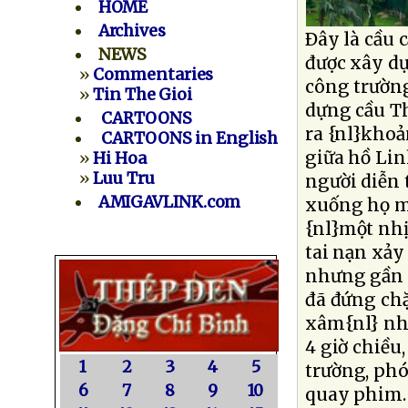
HOME
Archives
Ðây là cầu c
NEWS
được xây dự
»
Commentaries
công trường
»
Tin The Gioi
dựng cầu Th
CARTOONS
ra {nl}khoả
CARTOONS in English
giữa hồ Lin
»
Hi Hoa
»
Luu Tru
người diễn 
AMIGAVLINK.com
xuống họ m
{nl}một nhị
tai nạn xảy
nhưng gần c
đã đứng chặ
xâm{nl} nhậ
4 giờ chiều,
1
2
3
4
5
trường, phó
6
7
8
9
10
quay phim. 