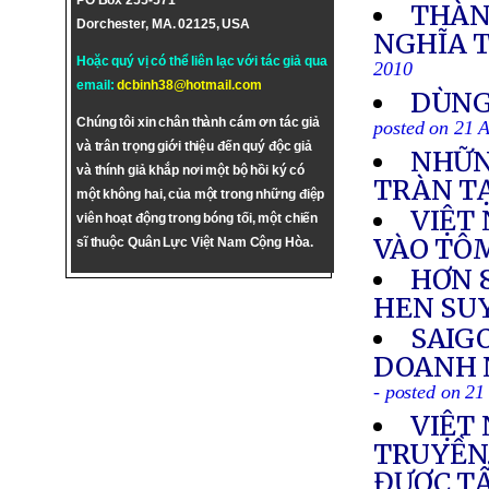
PO Box 255-571
THÀN
Dorchester, MA. 02125, USA
NGHĨA 
Hoặc quý vị có thể liên lạc với tác giả qua
2010
email:
dcbinh38@hotmail.com
DÙNG
Chúng tôi xin chân thành cám ơn tác giả
posted on 21 
và trân trọng giới thiệu đến quý độc giả
NHỮN
và thính giả khắp nơi một bộ hồi ký có
TRÀN TẠ
một không hai, của một trong những điệp
VIỆT
viên hoạt động trong bóng tối, một chiến
VÀO TÔ
sĩ thuộc Quân Lực Việt Nam Cộng Hòa.
HƠN 
HEN SU
SAIG
DOANH 
- posted on 21
VIỆT
TRUYỀN,
ĐƯỢC TẬ