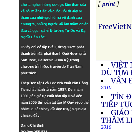
[
print
]
cho ta nghe những cơ cực lầm than của
xã hội miền Bắc và cuộc đời tù đày bi
thảm của những chiến sĩ vô danh của
chúng ta, những người đã âm thầm chiến
FreeViet
đấu và gục ngã vì lý tưởng
Tự Do
và
Đại
Nghĩa Dân Tộc
...
Ở đây chỉ có tập I và II, từng được phát
thanh trên đài phát thanh Quê Hương từ
San Jose, California - Hoa Kỳ, trong
VIỆT
chương trình đọc truyện do Trần Nam
DÙ TÌM 
phụ trách.
VẤN 
Thép Đen tập I và II do nhà xuất bản Đông
2010
Tiến phát hành từ năm 1987. Đến năm
TÍN 
1991, tác giả tự xuất bản tập III và đến
TIẾP TỤ
năm 2005 thì hoàn tất tập IV. Quý vị có thể
hỏi mua sách hay dĩa đọc truyện qua địa
GIÁO
chỉ sau đây:
THĂM L
Dang Chi Binh
2010