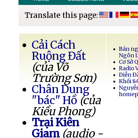
Translate this page:
Cải Cách
Bán ng
Ruộng Đất
Ngôn 
Cơ Sở 
(của Võ
Radio 
Trường Sơn)
Diễn Đ
Khối 8
Chân Dung
Nguyễ
homep
"bác" Hồ
(của
Kiều Phong)
Trại Kiên
Giam
(audio -