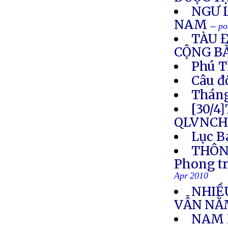
NGƯ L
NAM
-- p
TÀU 
CỘNG BẮ
Phú T
Câu đ
Tháng
[30/4
QLVNCH
Lục B
THÔNG
Phong tr
Apr 2010
NHIỀ
VẪN NẰ
NAM 