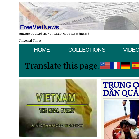
FreeVietNews
Sun Aug 09 2026 11:57:55 GMT+0000 (Coordinated
Universal Time)
HOME
COLLECTIONS
VIDE
Translate this page:
TRUNG CỘ
DÂN QUẢ