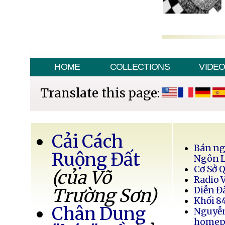
HOME
COLLECTIONS
VIDE
Translate this page:
Cải Cách
Bán ng
Ruộng Đất
Ngôn 
Cơ Sở 
(của Võ
Radio 
Trường Sơn)
Diễn Đ
Khối 8
Chân Dung
Nguyễ
homep