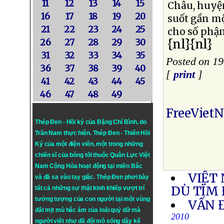
11
12
13
14
15
Châu, huyện
16
17
18
19
20
suốt gần m
21
22
23
24
25
cho số phậ
{nl}{nl}
26
27
28
29
30
31
32
33
34
35
Posted on 19
36
37
38
39
40
[
print
]
41
42
43
44
45
46
47
48
49
FreeViet
Thép Đen - Hồi ký của Đặng Chí Bình
, do
Trần Nam thực hiện.
Thép Đen
- Thiên Hồi
Ký của một điện viên, một trong những
chiến sĩ của bóng tối thuộc Quân Lực Việt
Nam Cộng Hòa hoạt động tại miền Bắc
VIỆT
và đã sa vào tay giặc. Thép Đen phơi bày
DÙ TÌM 
tất cả những sự thật kinh khiếp vượt trí
tưởng tượng của con người tại một vùng
VẤN 
đất mịt mù hắc ám của loài quỷ dữ mà
2010
người viết như đã đội mồ sống dậy kể