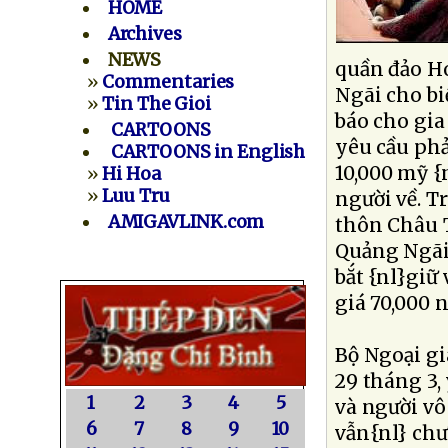
HOME
Archives
NEWS
quần đảo Ho
»
Commentaries
Ngãi cho bi
»
Tin The Gioi
báo cho gia
CARTOONS
yêu cầu phả
CARTOONS in English
10,000 mỹ {
»
Hi Hoa
»
Luu Tru
người về. T
AMIGAVLINK.com
thôn Châu 
Quảng Ngãi 
bắt {nl}giữ
giá 70,000 
Bộ Ngoại gi
29 tháng 3,
1
2
3
4
5
và người vô
6
7
8
9
10
vẫn{nl} chư