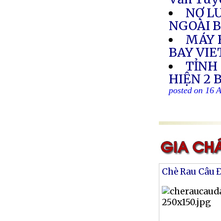
NỢ L
NGOÀI 
MÁY 
BAY VI
TỈNH
HIỆN 2 
posted on 16 
Chè Rau Câu 