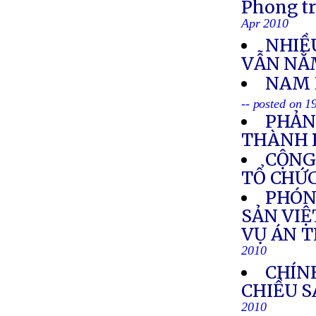
Phong tr
Apr 2010
NHIỀ
VẪN NẰ
NAM 
-- posted on 1
PHẢN
THÀNH 
CỘNG
TỔ CHỨC
PHÓN
SẢN VIỆ
VỤ ÁN 
2010
CHÍN
CHIỀU S
2010