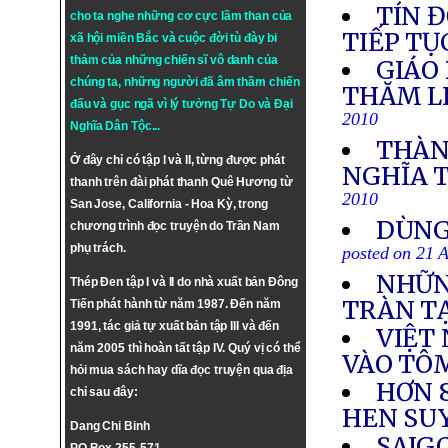
TÍN 
cho ta nghe những cơ cực lầm than của
TIẾP TỤ
xã hội miền Bắc và cuộc đời tù đày bi
thảm của những chiến sĩ vô danh của
GIÁO
chúng ta, những người đã âm thầm chiến
THĂM L
đấu và gục ngã vì lý tưởng
Tự Do
và
Đại
2010
Nghĩa Dân Tộc
...
THÀN
Ở đây chỉ có tập I và II, từng được phát
NGHĨA 
thanh trên đài phát thanh Quê Hương từ
2010
San Jose, California - Hoa Kỳ, trong
DÙNG
chương trình đọc truyện do Trần Nam
phụ trách.
posted on 21 
NHỮN
Thép Đen tập I và II do nhà xuất bản Đông
TRÀN TẠ
Tiến phát hành từ năm 1987. Đến năm
1991, tác giả tự xuất bản tập III và đến
VIỆT
năm 2005 thì hoàn tất tập IV. Quý vị có thể
VÀO TÔ
hỏi mua sách hay dĩa đọc truyện qua địa
HƠN 
chỉ sau đây:
HEN SU
Dang Chi Binh
SAIG