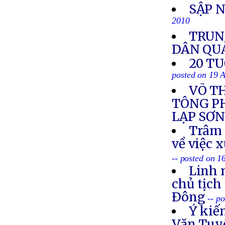
SẬP 
2010
TRUN
DÂN QU
20 T
posted on 19 
VÕ T
TÔNG PH
LẠP SƠ
Trâm 
về việc 
-- posted on 1
Linh 
chủ tịch
Ðông
-- p
Ý kiế
Văn Tuy