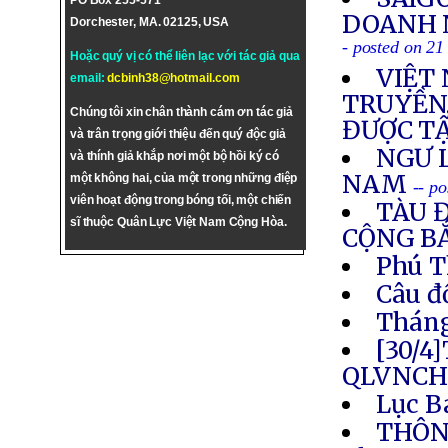
PO Box 255-571
DOANH 
Dorchester, MA. 02125, USA
- posted on 21
Hoặc quý vị có thể liên lạc với tác giả qua
VIỆT
email:
dcbinh38@hotmail.com
TRUYỀN,
Chúng tôi xin chân thành cám ơn tác giả
ĐƯỢC TẬ
và trân trọng giới thiệu đến quý độc giả
NGƯ L
và thính giả khắp nơi một bộ hồi ký có
NAM
một không hai, của một trong những điệp
-- p
viên hoạt động trong bóng tối, một chiến
TÀU 
sĩ thuộc Quân Lực Việt Nam Cộng Hòa.
CỘNG BẮ
Phú T
Câu đ
Tháng
[30/4
QLVNCH
Lục B
THÔNG