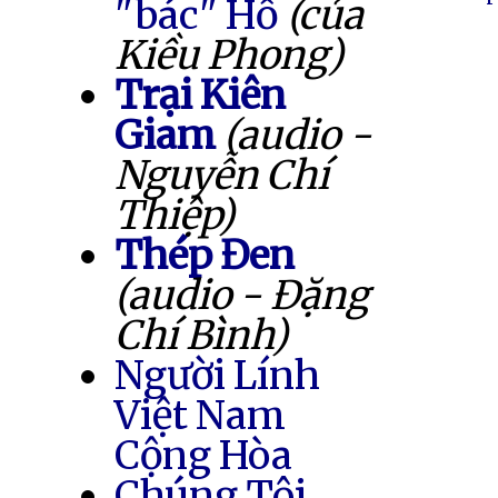
"bác" Hồ
(của
Kiều Phong)
Trại Kiên
Giam
(audio -
Nguyễn Chí
Thiệp)
Thép Đen
(audio - Đặng
Chí Bình)
Người Lính
Việt Nam
Cộng Hòa
Chúng Tôi