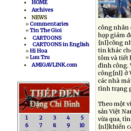
HOME
Archives
NEWS
»
Commentaries
công nhân đ
»
Tin The Gioi
họp giám đ
CARTOONS
{nl}công nh
CARTOONS in English
tin khác c
»
Hi Hoa
»
Luu Tru
tôm và tiế
AMIGAVLINK.com
đình công. 
công{nl} ở 
các nhà máy
tình trạng 
Theo một vi
sản Việt Na
1
2
3
4
5
vừa qua, tì
6
7
8
9
10
{nl}khiến c