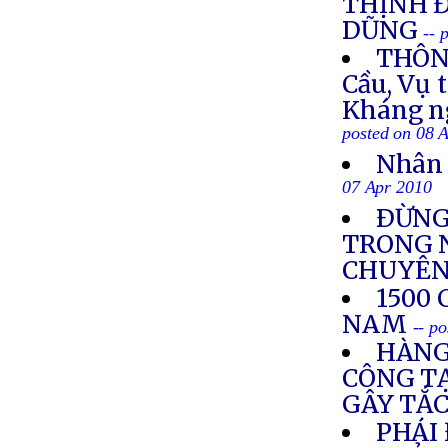
THỊNH 
DŨNG
-- 
THÔNG
Cầu, Vụ 
Kháng ng
posted on 08 
Nhân 
07 Apr 2010
ÐỪNG
TRONG N
CHUYÊN
1500
NAM
-- p
HÀNG
CÔNG TẠ
GÂY TẮ
PHÁI