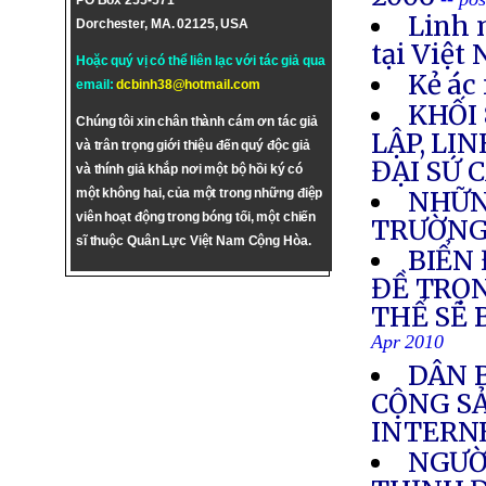
PO Box 255-571
Linh 
Dorchester, MA. 02125, USA
tại Việt
Hoặc quý vị có thể liên lạc với tác giả qua
Kẻ ác 
email:
dcbinh38@hotmail.com
KHỐI
Chúng tôi xin chân thành cám ơn tác giả
LẬP, LI
và trân trọng giới thiệu đến quý độc giả
ĐẠI SỨ 
và thính giả khắp nơi một bộ hồi ký có
một không hai, của một trong những điệp
NHỮN
viên hoạt động trong bóng tối, một chiến
TRƯỜNG
sĩ thuộc Quân Lực Việt Nam Cộng Hòa.
BIỂN
ĐỀ TRỌN
THỂ SẼ 
Apr 2010
DÂN 
CỘNG S
INTERN
NGƯỜI