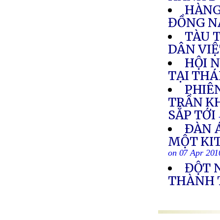
HÀNG
ĐỒNG N
TÀU 
DÂN VIỆ
HỘI 
TẠI THÁ
PHIÊ
TRẦN K
SẮP TỚI
ÐÀN Á
MỘT KI
on 07 Apr 201
ĐỘT 
THÀNH 