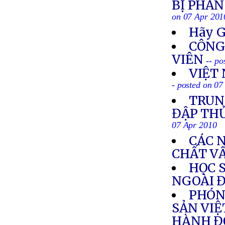
BỊ PHẢN
on 07 Apr 201
Hãy G
CÔNG
VIÊN
-- po
VIỆT
- posted on 07
TRUN
ĐẬP TH
07 Apr 2010
CÁC 
CHẤT V
HỌC 
NGOÀI 
PHÓN
SẢN VIỆ
HÀNH Đ