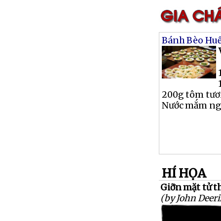
Bánh Bèo Hu
200g tôm tươ
Nước mắm ngọt
HÍ HỌA
Giỡn mặt tử t
(by John Deer