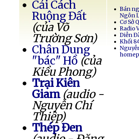
Cải Cách
Bán ng
Ruộng Đất
Ngôn 
Cơ Sở 
(của Võ
Radio 
Trường Sơn)
Diễn Đ
Khối 8
Chân Dung
Nguyễ
homep
"bác" Hồ
(của
Kiều Phong)
Trại Kiên
Giam
(audio -
Nguyễn Chí
Thiệp)
Thép Đen
(audio - Đặng