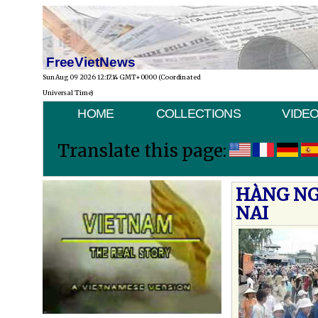
FreeVietNews
Sun Aug 09 2026 12:17:14 GMT+0000 (Coordinated
Universal Time)
HOME
COLLECTIONS
VIDE
Translate this page:
HÀNG NG
NAI