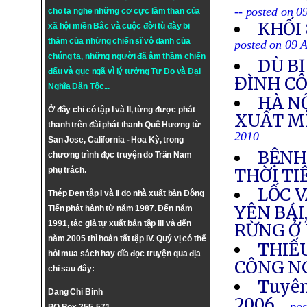
-- posted on 0
cho ta nghe những cơ cực lầm than của
KHỐI
xã hội miền Bắc và cuộc đời tù đày bi
thảm của những chiến sĩ vô danh của
posted on 09 
chúng ta, những người đã âm thầm chiến
DÙ BỊ
đấu và gục ngã vì lý tưởng
Tự Do
và
Đại
ĐÌNH CÔ
Nghĩa Dân Tộc
...
HÀ N
Ở đây chỉ có tập I và II, từng được phát
XUẤT MI
thanh trên đài phát thanh Quê Hương từ
2010
San Jose, California - Hoa Kỳ, trong
BỆNH
chương trình đọc truyện do Trần Nam
phụ trách.
THỜI T
LỐC 
Thép Đen tập I và II do nhà xuất bản Đông
YÊN BÁI
Tiến phát hành từ năm 1987. Đến năm
1991, tác giả tự xuất bản tập III và đến
RỪNG Ở
năm 2005 thì hoàn tất tập IV. Quý vị có thể
THIẾ
hỏi mua sách hay dĩa đọc truyện qua địa
CÔNG N
chỉ sau đây:
Tuyên
Dang Chi Binh
2006
-- po