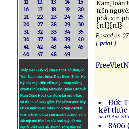
11
12
13
14
15
Nam, toàn b
16
17
18
19
20
trên nguyê
21
22
23
24
25
phải xin ph
{nl}{nl}
26
27
28
29
30
31
32
33
34
35
Posted on 07
36
37
38
39
40
[
print
]
41
42
43
44
45
46
47
48
49
FreeViet
Thép Đen - Hồi ký của Đặng Chí Bình
, do
Trần Nam thực hiện.
Thép Đen
- Thiên Hồi
Ký của một điện viên, một trong những
chiến sĩ của bóng tối thuộc Quân Lực Việt
Nam Cộng Hòa hoạt động tại miền Bắc
Đức T
và đã sa vào tay giặc. Thép Đen phơi bày
kết thúc
tất cả những sự thật kinh khiếp vượt trí
tưởng tượng của con người tại một vùng
on 09 Apr 201
đất mịt mù hắc ám của loài quỷ dữ mà
8406 
người viết như đã đội mồ sống dậy kể