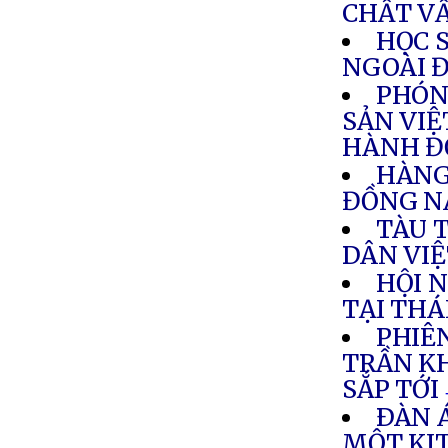
CHẤT V
HỌC 
NGOÀI 
PHÓN
SẢN VIỆ
HÀNH Đ
HÀNG
ĐỒNG N
TÀU 
DÂN VIỆ
HỘI 
TẠI THÁ
PHIÊ
TRẦN K
SẮP TỚI
ÐÀN Á
MỘT KI