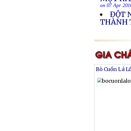
on 07 Apr 201
ĐỘT 
THÀNH 
Bò Cuốn Lá L