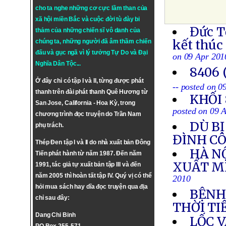
cho ta nghe những cơ cực lầm than của
xã hội miền Bắc và cuộc đời tù đày bi
Đức T
thảm của những chiến sĩ vô danh của
kết thúc
chúng ta, những người đã âm thầm chiến
đấu và gục ngã vì lý tưởng
Tự Do
và
Đại
on 09 Apr 201
Nghĩa Dân Tộc
...
8406 
Ở đây chỉ có tập I và II, từng được phát
-- posted on 0
thanh trên đài phát thanh Quê Hương từ
KHỐI
San Jose, California - Hoa Kỳ, trong
posted on 09 
chương trình đọc truyện do Trần Nam
DÙ BỊ
phụ trách.
ĐÌNH CÔ
Thép Đen tập I và II do nhà xuất bản Đông
HÀ N
Tiến phát hành từ năm 1987. Đến năm
XUẤT MI
1991, tác giả tự xuất bản tập III và đến
năm 2005 thì hoàn tất tập IV. Quý vị có thể
2010
hỏi mua sách hay dĩa đọc truyện qua địa
BỆNH
chỉ sau đây:
THỜI T
Dang Chi Binh
LỐC 