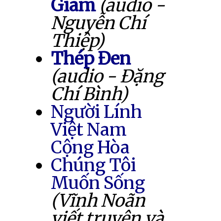
Giam
(audio -
Nguyễn Chí
Thiệp)
Thép Đen
(audio - Đặng
Chí Bình)
Người Lính
Việt Nam
Cộng Hòa
Chúng Tôi
Muốn Sống
(Vĩnh Noãn
viết truyện và