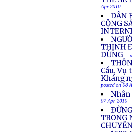
Apr 2010
DÂN 
CỘNG S
INTERN
NGƯỜI
THỊNH 
DŨNG
-- 
THÔNG
Cầu, Vụ 
Kháng ng
posted on 08 
Nhân 
07 Apr 2010
ÐỪNG
TRONG N
CHUYÊN