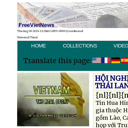
FreeVietNews
Thu Aug 06 2026 22:01:40 GMT+0000 (Coordinated
Universal Time)
HOME
COLLECTIONS
VIDE
Translate this page:
HỘI NGH
THÁI LA
{nl}{nl}{n
Tin Hua Hin
gia thuộc 
gồm Lào, Ca
họp với Tr