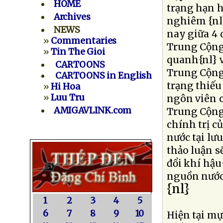
HOME
trạng hạn 
Archives
nghiêm {nl
NEWS
nay giữa 4 
»
Commentaries
Trung Cộng
»
Tin The Gioi
quanh{nl} v
CARTOONS
Trung Cộng
CARTOONS in English
trạng thiếu
»
Hi Hoa
»
Luu Tru
ngôn viên c
AMIGAVLINK.com
Trung Cộng
chính trị c
nước tại lư
thảo luận s
đổi khí hậu
nguồn nướ
{nl}
1
2
3
4
5
6
7
8
9
10
Hiện tại mự