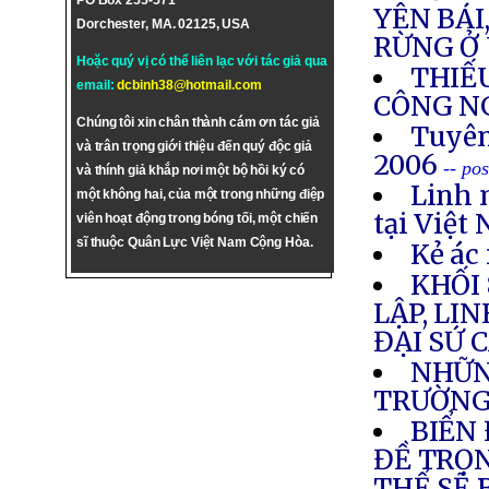
PO Box 255-571
YÊN BÁI
Dorchester, MA. 02125, USA
RỪNG Ở
Hoặc quý vị có thể liên lạc với tác giả qua
THIẾ
email:
dcbinh38@hotmail.com
CÔNG N
Chúng tôi xin chân thành cám ơn tác giả
Tuyên
và trân trọng giới thiệu đến quý độc giả
2006
-- po
và thính giả khắp nơi một bộ hồi ký có
Linh 
một không hai, của một trong những điệp
tại Việt
viên hoạt động trong bóng tối, một chiến
sĩ thuộc Quân Lực Việt Nam Cộng Hòa.
Kẻ ác 
KHỐI
LẬP, LI
ĐẠI SỨ 
NHỮN
TRƯỜNG
BIỂN
ĐỀ TRỌN
THỂ SẼ 