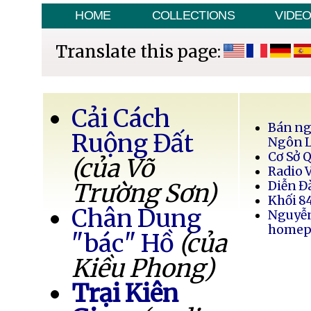
HOME
COLLECTIONS
VIDE
Translate this page:
Cải Cách
Bán ng
Ruộng Đất
Ngôn 
Cơ Sở 
(của Võ
Radio 
Trường Sơn)
Diễn Đ
Khối 8
Chân Dung
Nguyễ
homep
"bác" Hồ
(của
Kiều Phong)
Trại Kiên