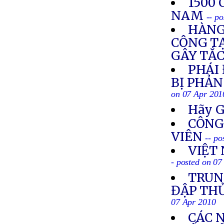
1500
NAM
-- p
HÀNG
CÔNG TẠ
GÂY TẮ
PHÁI
BỊ PHẢN
on 07 Apr 201
Hãy G
CÔNG
VIÊN
-- po
VIỆT
- posted on 07
TRUN
ĐẬP TH
07 Apr 2010
CÁC 