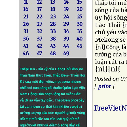
11
12
13
14
15
thấp tới mứ
16
17
18
19
20
sống của hà
21
22
23
24
25
ủy hội sông
26
27
28
29
30
Lào, Thái {
31
32
33
34
35
chủ yếu vào
36
37
38
39
40
Mekong sẽ 
41
42
43
44
45
{nl}Cộng là
46
47
48
49
tướng của b
luận rút ra
{nl}{nl}
Thép Đen - Hồi ký của Đặng Chí Bình
, do
Trần Nam thực hiện.
Thép Đen
- Thiên Hồi
Posted on 07
Ký của một điện viên, một trong những
[
print
]
chiến sĩ của bóng tối thuộc Quân Lực Việt
Nam Cộng Hòa hoạt động tại miền Bắc
và đã sa vào tay giặc. Thép Đen phơi bày
FreeViet
tất cả những sự thật kinh khiếp vượt trí
tưởng tượng của con người tại một vùng
đất mịt mù hắc ám của loài quỷ dữ mà
người viết như đã đội mồ sống dậy kể