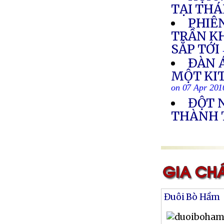
TẠI THÁ
PHIÊ
TRẦN K
SẮP TỚI
ÐÀN Á
MỘT KI
on 07 Apr 201
ĐỘT 
THÀNH 
Đuôi Bò Hầm