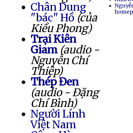
Chân Dung
Nguyễ
homep
"bác" Hồ
(của
Kiều Phong)
Trại Kiên
Giam
(audio -
Nguyễn Chí
Thiệp)
Thép Đen
(audio - Đặng
Chí Bình)
Người Lính
Việt Nam