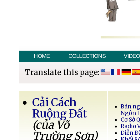
HOME
COLLECTIONS
VIDE
Translate this page:
Cải Cách
Bán ng
Ruộng Đất
Ngôn 
Cơ Sở 
(của Võ
Radio 
Trường Sơn)
Diễn Đ
Khối 8