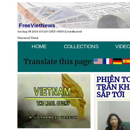
FreeVietNews
Sat Aug 08 2026 13:51:19 GMT+0000 (Coordinated
Universal Time)
HOME
COLLECTIONS
VIDE
Translate this page:
PHIÊN T
TRẦN KH
SẮP TỚI