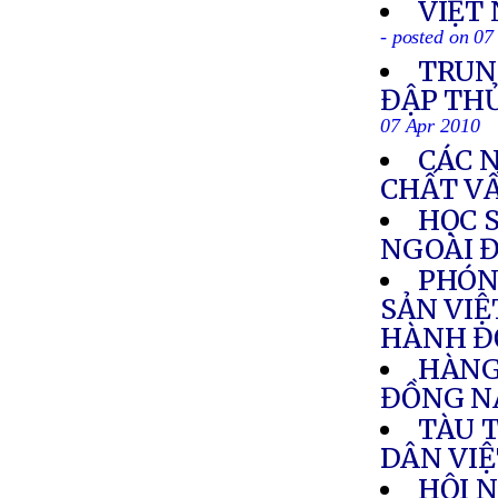
VIỆT
- posted on 07
TRUN
ĐẬP TH
07 Apr 2010
CÁC 
CHẤT V
HỌC 
NGOÀI 
PHÓN
SẢN VIỆ
HÀNH Đ
HÀNG
ĐỒNG N
TÀU 
DÂN VIỆ
HỘI 