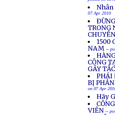
posted on 08 
Nhân 
07 Apr 2010
ÐỪNG
TRONG N
CHUYÊN
1500
NAM
-- p
HÀNG
CÔNG TẠ
GÂY TẮ
PHÁI
BỊ PHẢN
on 07 Apr 201
Hãy G
CÔNG
VIÊN
-- po