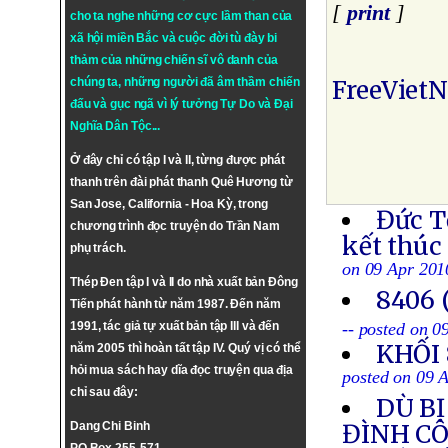
[
print
]
cho ta nghe những cơ cực lầm than của
xã hội miền Bắc và cuộc đời tù đày bi
thảm của những chiến sĩ vô danh của
chúng ta, những người đã âm thầm chiến
FreeViet
đấu và gục ngã vì lý tưởng
Tự Do
và
Đại
Nghĩa Dân Tộc
...
Ở đây chỉ có tập I và II, từng được phát
thanh trên đài phát thanh Quê Hương từ
San Jose, California - Hoa Kỳ, trong
Đức T
chương trình đọc truyện do Trần Nam
kết thúc
phụ trách.
on 09 Apr 201
Thép Đen tập I và II do nhà xuất bản Đông
8406 
Tiến phát hành từ năm 1987. Đến năm
1991, tác giả tự xuất bản tập III và đến
-- posted on 0
KHỐI
năm 2005 thì hoàn tất tập IV. Quý vị có thể
hỏi mua sách hay dĩa đọc truyện qua địa
posted on 09 
chỉ sau đây:
DÙ BỊ
Dang Chi Binh
ĐÌNH CÔ