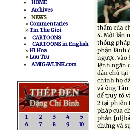
HOME
Archives
NEWS
»
Commentaries
thẩm của ch
»
Tin The Gioi
4. Một lần 
CARTOONS
thống pháp 
CARTOONS in English
phận lãnh đ
»
Hi Hoa
»
Luu Tru
ngược. Vào 
AMIGAVLINK.com
lệnh ngăn c
dân chủ tại
chính họ d
và ông Tân 
để truy tố 
2 tại phiên
pháp của ch
1
2
3
4
5
phản {nl}bác
6
7
8
9
10
chứng và sự