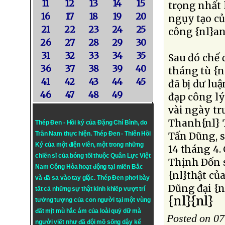
11
12
13
14
15
trọng nhất 
16
17
18
19
20
ngụy tạo c
21
22
23
24
25
công {nl}an
26
27
28
29
30
31
32
33
34
35
Sau đó chế
36
37
38
39
40
tháng tù {n
41
42
43
44
45
đã bị dư lu
46
47
48
49
đạp công lý
vài ngày tr
Thanh{nl} 
Thép Đen - Hồi ký của Đặng Chí Bình
, do
Trần Nam thực hiện.
Thép Đen
- Thiên Hồi
Tấn Dũng, s
Ký của một điện viên, một trong những
14 tháng 4.
chiến sĩ của bóng tối thuộc Quân Lực Việt
Thịnh Ðốn s
Nam Cộng Hòa hoạt động tại miền Bắc
{nl}thật củ
và đã sa vào tay giặc. Thép Đen phơi bày
Dũng đại {n
tất cả những sự thật kinh khiếp vượt trí
{nl}{nl}
tưởng tượng của con người tại một vùng
đất mịt mù hắc ám của loài quỷ dữ mà
Posted on 07
người viết như đã đội mồ sống dậy kể