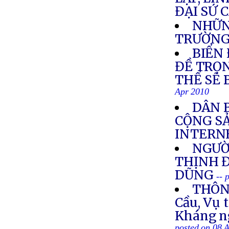
ĐẠI SỨ 
NHỮN
TRƯỜNG
BIỂN
ĐỀ TRỌN
THỂ SẼ 
Apr 2010
DÂN 
CỘNG S
INTERN
NGƯỜI
THỊNH 
DŨNG
-- 
THÔNG
Cầu, Vụ 
Kháng ng