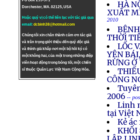
PO Box 255-571
HÀ N
Dorchester, MA. 02125, USA
XUẤT MI
Hoặc quý vị có thể liên lạc với tác giả qua
2010
email:
dcbinh38@hotmail.com
BỆNH
Chúng tôi xin chân thành cám ơn tác giả
THỜI T
và trân trọng giới thiệu đến quý độc giả
LỐC 
và thính giả khắp nơi một bộ hồi ký có
YÊN BÁI
một không hai, của một trong những điệp
RỪNG Ở
viên hoạt động trong bóng tối, một chiến
THIẾ
sĩ thuộc Quân Lực Việt Nam Cộng Hòa.
CÔNG N
Tuyên
2006
-- po
Linh 
tại Việt
Kẻ ác 
KHỐI
LẬP, LI