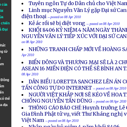
Tuyên ngôn Tự do Dân chủ cho Việt Na
n của
Linh mục Nguyễn Văn Lý gặp Đại sứ Can
bi
điện thoại
ủa
-- posted on 08 Apr 2010
Kẻ ác rồi sẽ bị diệt vong
 chiến
-- posted on 08 Apr 2010
KHỐI 8406 KỶ NIỆM 4 NĂM NGÀY THÀN
à
Đại
NGUYỄN VĂN LÝ TIẾP XÚC VỚI ĐẠI SỨ CAN
on 08 Apr 2010
phát
NHỮNG TRANH CHẤP MỚI VỀ HOÀNG S
ng từ
Apr 2010
g
BIỂN ĐÔNG VÀ THƯƠNG MẠI SẼ LÀ 2 C
Nam
ASEAN 16 MIẾN ĐIỆN CÓ THỂ SẼ BÌNH AN T
08 Apr 2010
n Đông
DÂN BIỂU LORETTA SANCHEZ LÊN ÁN 
năm
TẤN CÔNG TỰ DO INTERNET
-- posted on 08 Apr 2010
đến
NGƯỜI VIỆT KHẮP NƠI SẼ KÉO VỀ HOA 
 có thể
CHỐNG NGUYỄN TẤN DŨNG
-- posted on 08 Apr 2010
a địa
THÔNG CÁO BÁO CHÍ: Huynh trưởng Lê 
Gia Đình Phật tử vụ, viết Thư Kháng nghị 
Việt Nam
-- posted on 08 Apr 2010