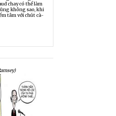
aud chay có thể làm
cũng không sao, khi
ểm tâm với chút cà-
Ramsey)