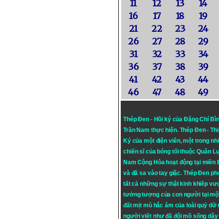
11
12
13
14
16
17
18
19
21
22
23
24
26
27
28
29
31
32
33
34
36
37
38
39
41
42
43
44
46
47
48
49
Thép Đen - Hồi ký của Đặng Chí Bì
Trần Nam thực hiện.
Thép Đen
- Th
Ký của một điện viên, một trong n
chiến sĩ của bóng tối thuộc Quân L
Nam Cộng Hòa hoạt động tại miền
và đã sa vào tay giặc. Thép Đen ph
tất cả những sự thật kinh khiếp vượ
tưởng tượng của con người tại mộ
đất mịt mù hắc ám của loài quỷ dữ
người viết như đã đội mồ sống dậy