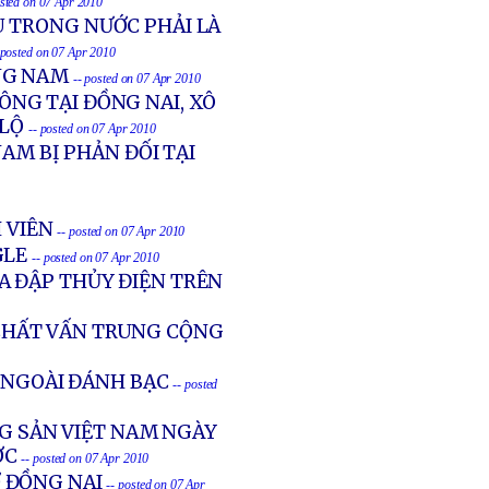
osted on 07 Apr 2010
 TRONG NƯỚC PHẢI LÀ
 posted on 07 Apr 2010
NG NAM
-- posted on 07 Apr 2010
NG TẠI ĐỒNG NAI, XÔ
 LỘ
-- posted on 07 Apr 2010
AM BỊ PHẢN ĐỐI TẠI
 VIÊN
-- posted on 07 Apr 2010
GLE
-- posted on 07 Apr 2010
 ĐẬP THỦY ĐIỆN TRÊN
CHẤT VẤN TRUNG CỘNG
 NGOÀI ĐÁNH BẠC
-- posted
NG SẢN VIỆT NAM NGÀY
ỚC
-- posted on 07 Apr 2010
 ĐỒNG NAI
-- posted on 07 Apr