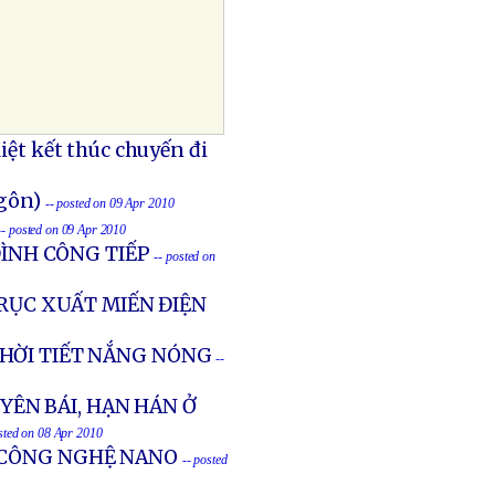
t kết thúc chuyến đi
gôn)
-- posted on 09 Apr 2010
-- posted on 09 Apr 2010
ĐÌNH CÔNG TIẾP
-- posted on
TRỤC XUẤT MIẾN ĐIỆN
HỜI TIẾT NẮNG NÓNG
--
YÊN BÁI, HẠN HÁN Ở
osted on 08 Apr 2010
 CÔNG NGHỆ NANO
-- posted