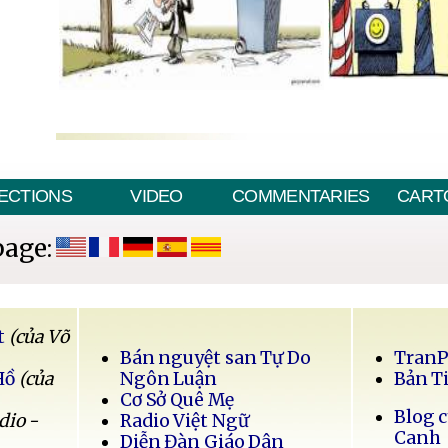
ECTIONS
VIDEO
COMMENTARIES
CART
page:
t
(của Võ
Bán nguyệt san Tự Do
Tran
Hồ
(của
Ngôn Luận
Bản T
Cơ Sở Quê Mẹ
Blog 
dio -
Radio Việt Ngữ
Canh
Diễn Đàn Giáo Dân