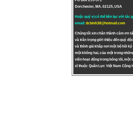
PO Box 255-571
Dorchester, MA. 02125, USA
Hoặc quý vị có thể liên lạc với tác 
email:
dcbinh38@hotmail.com
Chúng tôi xin chân thành cám ơn tá
và trân trọng giới thiệu đến quý độc
và thính giả khắp nơi một bộ hồi ký
một không hai, của một trong nhữn
viên hoạt động trong bóng tối, một 
sĩ thuộc Quân Lực Việt Nam Cộng 