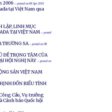
m 2006
-- posted on 08 Apr 2010
ada tại Việt Nam qua
H LẬP, LINH MỤC
ADA TẠI VIỆT NAM
-- posted
A TRƯỜNG SA
-- posted on 08
HỦ ĐỀ TRỌNG TÂM CỦA
ẠI HỘI NGHỊ NÀY
-- posted on
CỘNG SẢN VIỆT NAM
THỊNH ĐỐN BIỂU TÌNH
Công Cầu, Vụ trưởng
và Cảnh báo Quốc hội