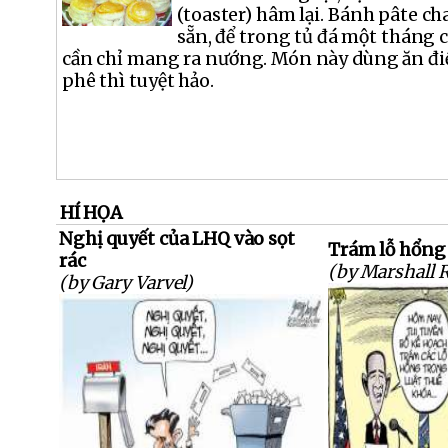
(toaster) hâm lại. Bánh pâte ch
sẵn, để trong tủ đá một tháng 
cần chỉ mang ra nướng. Món này dùng ăn đi
phê thì tuyệt hảo.
HÍ HỌA
Nghị quyết của LHQ vào sọt
Trám lỗ hổng
rác
(by Marshall 
(by Gary Varvel)