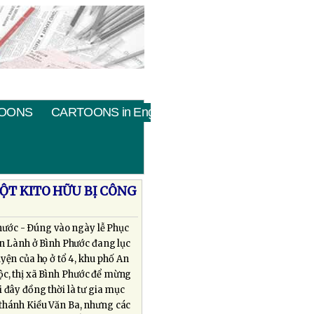
OONS
CARTOONS in English
MỘT KITO HỮU BỊ CÔNG
hước - Ðúng vào ngày lễ Phục
Tin Lành ở Bình Phước đang lục
yện của họ ở tổ 4, khu phố An
c, thị xã Bình Phước để mừng
 đây đồng thời là tư gia mục
thánh Kiều Văn Ba, nhưng các