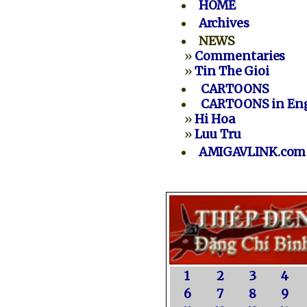
HOME
Archives
NEWS
»
Commentaries
»
Tin The Gioi
CARTOONS
CARTOONS in Eng
»
Hi Hoa
»
Luu Tru
AMIGAVLINK.com
1
2
3
4
6
7
8
9