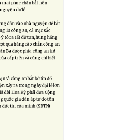
an mai phục chặn bắt nên
nguyện dự lễ.
ờng dẫn vào nhà nguyện để bắt
ng 10 công an, cả mặc sắc
 ý tỏ ra rất dữ tợn, hung hăng
vượt qua hàng rào chắn công an
ăn Ba được phía công an trả
ủa cấp trên và cũng chỉ biết
ạn vì công an bắt bớ tín đồ
iện xảy ra trong ngày đại lễ lớn
 đã đòi Hoa Kỳ phải đưa Cộng
g quốc gia đàn áp tự do tôn
nh đức tin của mình.(SBTN)