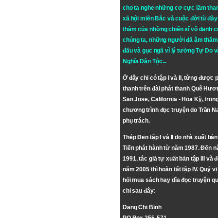
cho ta nghe những cơ cực lầm tha
xã hội miền Bắc và cuộc đời tù đày 
thảm của những chiến sĩ vô danh c
chúng ta, những người đã âm thầm
đấu và gục ngã vì lý tưởng
Tự Do
v
Nghĩa Dân Tộc
...
Ở đây chỉ có tập I và II, từng được 
thanh trên đài phát thanh Quê Hươ
San Jose, California - Hoa Kỳ, tron
chương trình đọc truyện do Trần 
phụ trách.
Thép Đen tập I và II do nhà xuất bả
Tiến phát hành từ năm 1987. Đến 
1991, tác giả tự xuất bản tập III và 
năm 2005 thì hoàn tất tập IV. Quý vị
hỏi mua sách hay dĩa đọc truyện qu
chỉ sau đây:
Dang Chi Binh