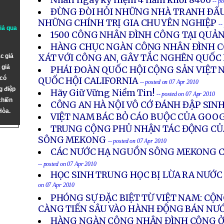
Nhân ngày kỷ niệm 4 năm khối 8406
-- p
ÐỪNG ÐÒI HỎI NHỮNG NHÀ TRANH ÐẤU
NHỮNG CHÍNH TRỊ GIA CHUYÊN NGHIỆP
--
giả qua
1500 CÔNG NHÂN ĐÌNH CÔNG TẠI QUẢ
HÀNG CHỤC NGÀN CÔNG NHÂN ĐÌNH CÔ
c giả
XÁT VỚI CÔNG AN, GÂY TẮC NGHẼN QUỐC
 giả
PHÁI ĐOÀN QUỐC HỘI CỘNG SẢN VIỆT N
 có
QUỐC HỘI CALIFORNIA
-- posted on 07 Apr 2010
g điệp
Hãy Giữ Vững Niềm Tin!
-- posted on 07 Apr 2010
chiến
CÔNG AN HÀ NỘI VÔ CỚ ÐÁNH ÐẬP SINH
Hòa.
VIỆT NAM BÁC BỎ CÁO BUỘC CỦA GOO
TRUNG CỘNG PHỦ NHẬN TÁC ĐỘNG CỦA
SÔNG MEKONG
-- posted on 07 Apr 2010
CÁC NƯỚC HẠ NGUỒN SÔNG MEKONG 
-- posted on 07 Apr 2010
HỌC SINH TRUNG HỌC BỊ LỪA RA NƯỚC
on 07 Apr 2010
PHÓNG SỰ ĐẶC BIỆT TỪ VIỆT NAM: CỘ
CÀNG TIẾN SÂU VÀO HÀNH ĐỘNG BÁN NƯ
HÀNG NGÀN CÔNG NHÂN ĐÌNH CÔNG Ở