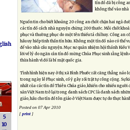
tín đồ đã bị công 
không thể vào nhà 
Nguồn tin cho biết khoảng 20 công an chốt chặn hai ngả đư
các tín đồ cách nhà nguyện chừng 200 thước. Mỗi chốt khoả
phục và thường phục do một tên thiếu tá chỉ huy. Công an cố
hầu uy hiếp tinh thần tín hữu. Không một tín đồ nào có thể 
lish
để vào nhà cầu nguyện. Mục sư quản nhiệm hội thánh Kiều V
lời về lý do ngăn cản tín đồ mừng Chúa Phục sinh rằng lệnh c
thừa hành vì đó là bí mật quốc gia.
Tình hình hiện nay ở thị xã Bình Phước rất căng thẳng náo lo
trong ngày lễ Phục sinh, cố ý gây rối trật tự công cộng. Sự k
nhất của các tín đồ Thiên Chúa giáo, khiến cho nhiều người
sản Việt Nam trở lại trong danh sách CPC là danh sách nhữn
giáo, hầu cho tín đồ tôn giáo ở Việt Nam được tự do thực hà
Posted on 07 Apr 2010
[
print
]
5
10