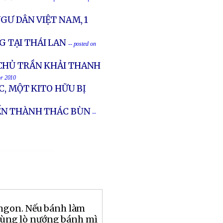
GƯ DÂN VIỆT NAM, 1
 TẠI THÁI LAN
-- posted on
CHỦ TRẦN KHẢI THANH
pr 2010
C, MỘT KITO HỮU BỊ
IẾN THÀNH THÁC BÙN
--
ngon. Nếu bánh làm
 dùng lò nướng bánh mì