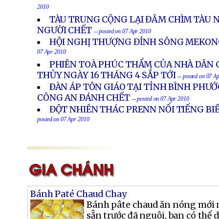
2010
TÀU TRUNG CỘNG LẠI ĐÂM CHÌM TÀU N
NGƯỜI CHẾT
-- posted on 07 Apr 2010
HỘI NGHỊ THƯỢNG ĐỈNH SÔNG MEKONG
07 Apr 2010
PHIÊN TOÀ PHÚC THẨM CỦA NHÀ DÂN 
THỦY NGÀY 16 THÁNG 4 SẮP TỚI
-- posted on 07 A
ÐÀN ÁP TÔN GIÁO TẠI TỈNH BÌNH PHƯỚ
CÔNG AN ÐÁNH CHẾT
-- posted on 07 Apr 2010
ĐỘT NHIÊN THÁC PRENN NỔI TIẾNG B
posted on 07 Apr 2010
Bánh Paté Chaud Chay
Bánh pâte chaud ăn nóng mới 
sẵn trước đã nguội, bạn có thể