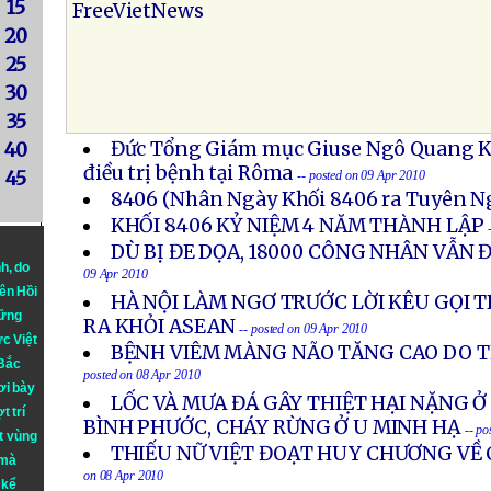
15
FreeVietNews
20
25
30
35
Đức Tổng Giám mục Giuse Ngô Quang Kiệ
40
điều trị bệnh tại Rôma
45
-- posted on 09 Apr 2010
8406 (Nhân Ngày Khối 8406 ra Tuyên N
KHỐI 8406 KỶ NIỆM 4 NĂM THÀNH LẬP
DÙ BỊ ĐE DỌA, 18000 CÔNG NHÂN VẪN 
nh
, do
09 Apr 2010
iên Hồi
HÀ NỘI LÀM NGƠ TRƯỚC LỜI KÊU GỌI 
hững
RA KHỎI ASEAN
-- posted on 09 Apr 2010
ực Việt
BỆNH VIÊM MÀNG NÃO TĂNG CAO DO T
 Bắc
posted on 08 Apr 2010
ơi bày
LỐC VÀ MƯA ĐÁ GÂY THIỆT HẠI NẶNG Ở 
t trí
BÌNH PHƯỚC, CHÁY RỪNG Ở U MINH HẠ
-- p
t vùng
THIẾU NỮ VIỆT ĐOẠT HUY CHƯƠNG VỀ
 mà
on 08 Apr 2010
 kể