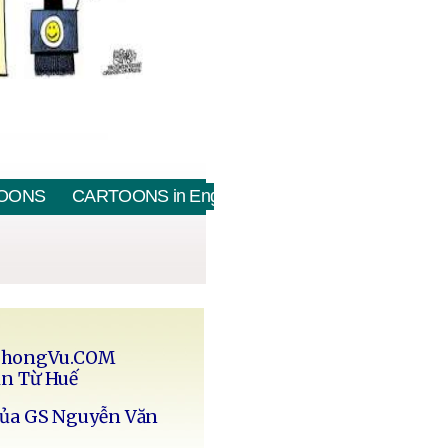
OONS
CARTOONS in English
PhongVu.COM
in Từ Huế
của GS Nguyễn Văn