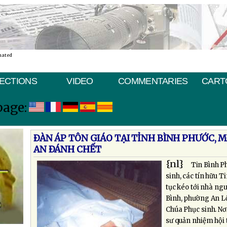
nated
ECTIONS
VIDEO
COMMENTARIES
CART
page:
ÐÀN ÁP TÔN GIÁO TẠI TỈNH BÌNH PHƯỚC, 
AN ÐÁNH CHẾT
{nl}
Tin Bình P
sinh, các tín hữu 
tục kéo tới nhà ngu
Bình, phường An Lộ
Chúa Phục sinh. Nơi
sư quản nhiệm hội 