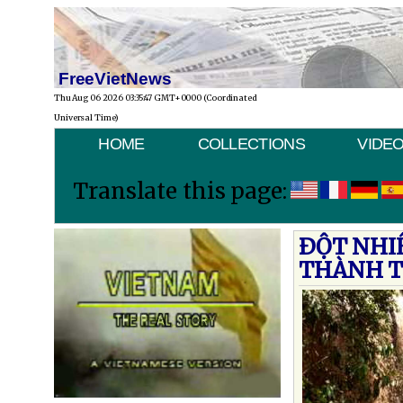
FreeVietNews
Thu Aug 06 2026 03:35:47 GMT+0000 (Coordinated
Universal Time)
HOME
COLLECTIONS
VIDE
Translate this page:
ÐỘT NHI
THÀNH T