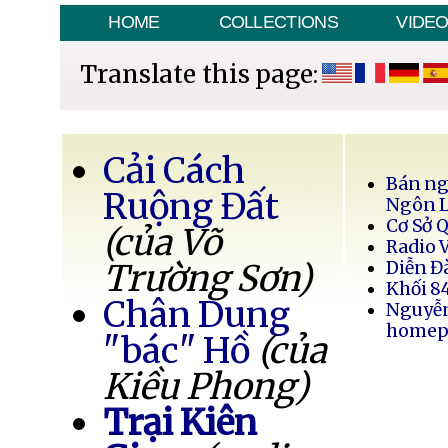
HOME
COLLECTIONS
VIDE
Translate this page:
Cải Cách
Bán ng
Ruộng Đất
Ngôn 
Cơ Sở 
(của Võ
Radio 
Trường Sơn)
Diễn Đ
Khối 8
Chân Dung
Nguyễ
homep
"bác" Hồ
(của
Kiều Phong)
Trại Kiên