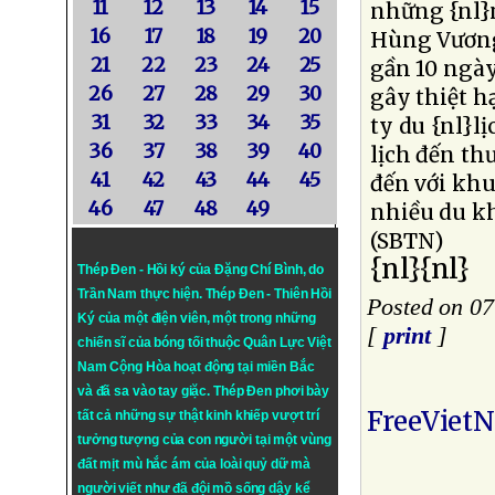
11
12
13
14
15
những {nl}ng
16
17
18
19
20
Hùng Vương
21
22
23
24
25
gần 10 ngày
26
27
28
29
30
gây thiệt h
31
32
33
34
35
ty du {nl}l
36
37
38
39
40
lịch đến th
41
42
43
44
45
đến với kh
46
47
48
49
nhiều du kh
(SBTN)
{nl}{nl}
Thép Đen - Hồi ký của Đặng Chí Bình
, do
Trần Nam thực hiện.
Thép Đen
- Thiên Hồi
Posted on 07
Ký của một điện viên, một trong những
[
print
]
chiến sĩ của bóng tối thuộc Quân Lực Việt
Nam Cộng Hòa hoạt động tại miền Bắc
và đã sa vào tay giặc. Thép Đen phơi bày
FreeViet
tất cả những sự thật kinh khiếp vượt trí
tưởng tượng của con người tại một vùng
đất mịt mù hắc ám của loài quỷ dữ mà
người viết như đã đội mồ sống dậy kể