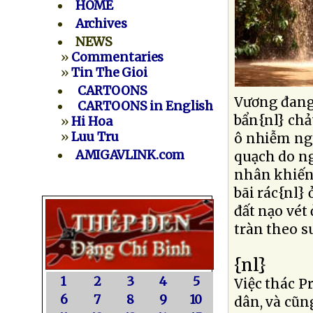
HOME
Archives
NEWS
»
Commentaries
»
Tin The Gioi
CARTOONS
Vương đang
CARTOONS in English
bẩn{nl} chả
»
Hi Hoa
»
Luu Tru
ô nhiễm ng
AMIGAVLINK.com
quạch do n
nhân khiến 
bãi rác{nl}
đất nạo vé
tràn theo su
{nl}
1
2
3
4
5
Việc thác P
6
7
8
9
10
dân, và cũn