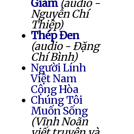
Giam
(audio -
Nguyễn Chí
Thiệp)
Thép Đen
(audio - Đặng
Chí Bình)
Người Lính
Việt Nam
Cộng Hòa
Chúng Tôi
Muốn Sống
(Vĩnh Noãn
viết truyện và