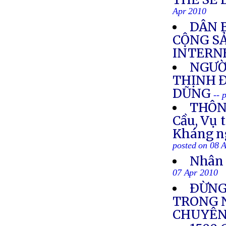
Apr 2010
DÂN 
CỘNG S
INTERN
NGƯỜI
THỊNH 
DŨNG
-- 
THÔNG
Cầu, Vụ 
Kháng ng
posted on 08 
Nhân 
07 Apr 2010
ÐỪNG
TRONG N
CHUYÊN