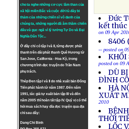
cho ta nghe những cơ cực lầm than của
xã hội miền Bắc và cuộc đời tù đày bi
Đức T
thảm của những chiến sĩ vô danh của
kết thúc
chúng ta, những người đã âm thầm chiến
đấu và gục ngã vì lý tưởng
Tự Do
và
Đại
on 09 Apr 201
Nghĩa Dân Tộc
...
8406 
Ở đây chỉ có tập I và II, từng được phát
-- posted on 0
thanh trên đài phát thanh Quê Hương từ
KHỐI
San Jose, California - Hoa Kỳ, trong
posted on 09 
chương trình đọc truyện do Trần Nam
DÙ BỊ
phụ trách.
ĐÌNH CÔ
Thép Đen tập I và II do nhà xuất bản Đông
HÀ N
Tiến phát hành từ năm 1987. Đến năm
XUẤT MI
1991, tác giả tự xuất bản tập III và đến
năm 2005 thì hoàn tất tập IV. Quý vị có thể
2010
hỏi mua sách hay dĩa đọc truyện qua địa
BỆNH
chỉ sau đây:
THỜI T
Dang Chi Binh
LỐC 