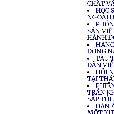
CHẤT V
HỌC 
NGOÀI 
PHÓN
SẢN VIỆ
HÀNH Đ
HÀNG
ĐỒNG N
TÀU 
DÂN VIỆ
HỘI 
TẠI THÁ
PHIÊ
TRẦN K
SẮP TỚI
ÐÀN Á
MỘT KI