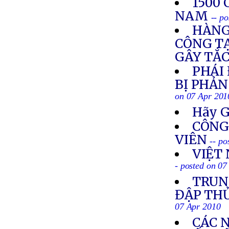
1500
NAM
-- p
HÀNG
CÔNG TẠ
GÂY TẮ
PHÁI
BỊ PHẢN
on 07 Apr 201
Hãy G
CÔNG
VIÊN
-- po
VIỆT
- posted on 07
TRUN
ĐẬP TH
07 Apr 2010
CÁC 