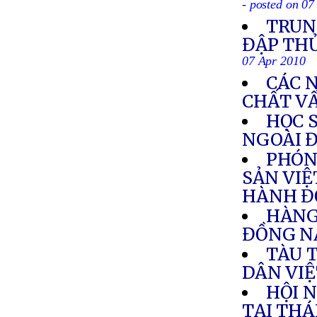
- posted on 07
TRUN
ĐẬP TH
07 Apr 2010
CÁC 
CHẤT V
HỌC 
NGOÀI 
PHÓN
SẢN VIỆ
HÀNH Đ
HÀNG
ĐỒNG N
TÀU 
DÂN VIỆ
HỘI 
TẠI THÁ