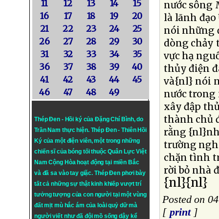
11
12
13
14
15
nước sông M
16
17
18
19
20
là lãnh đạo
21
22
23
24
25
nói những 
26
27
28
29
30
dòng chảy 
31
32
33
34
35
vực hạ nguồ
36
37
38
39
40
thủy điện 
41
42
43
44
45
và{nl} nói 
46
47
48
49
nước trong 
xây đập thủ
thành chủ đ
Thép Đen - Hồi ký của Đặng Chí Bình
, do
rằng {nl}n
Trần Nam thực hiện.
Thép Đen
- Thiên Hồi
Ký của một điện viên, một trong những
trường ngh
chiến sĩ của bóng tối thuộc Quân Lực Việt
chặn tình t
Nam Cộng Hòa hoạt động tại miền Bắc
rời bỏ nhà 
và đã sa vào tay giặc. Thép Đen phơi bày
{nl}{nl}
tất cả những sự thật kinh khiếp vượt trí
tưởng tượng của con người tại một vùng
Posted on 04
đất mịt mù hắc ám của loài quỷ dữ mà
[
print
]
người viết như đã đội mồ sống dậy kể