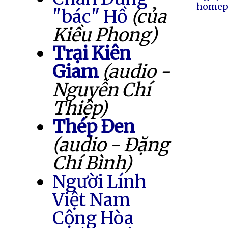
homep
"bác" Hồ
(của
Kiều Phong)
Trại Kiên
Giam
(audio -
Nguyễn Chí
Thiệp)
Thép Đen
(audio - Đặng
Chí Bình)
Người Lính
Việt Nam
Cộng Hòa