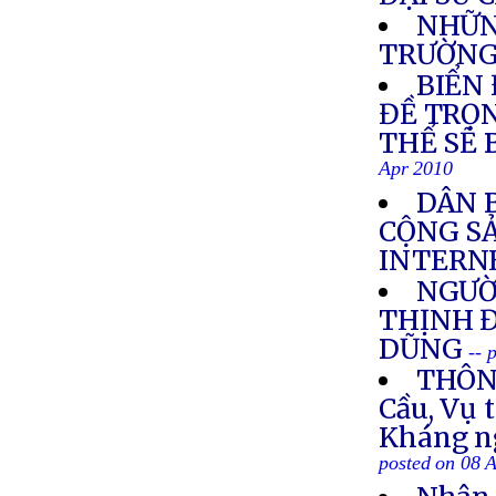
NHỮN
TRƯỜNG
BIỂN
ĐỀ TRỌN
THỂ SẼ 
Apr 2010
DÂN 
CỘNG S
INTERN
NGƯỜI
THỊNH 
DŨNG
-- 
THÔNG
Cầu, Vụ 
Kháng ng
posted on 08 