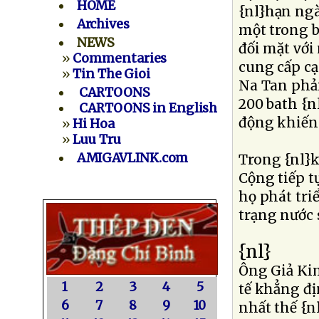
HOME
{nl}hạn ngà
Archives
một trong 
NEWS
đối mặt với
»
Commentaries
cung cấp cạ
»
Tin The Gioi
Na Tan phải
CARTOONS
200 bath {n
CARTOONS in English
động khiến 
»
Hi Hoa
»
Luu Tru
AMIGAVLINK.com
Trong {nl}k
Cộng tiếp t
họ phát tr
trạng nước 
{nl}
Ông Giả Kim
1
2
3
4
5
tế khẳng đị
6
7
8
9
10
nhất thế {