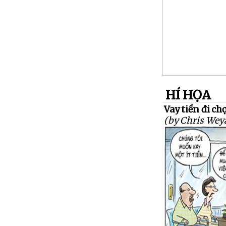
HÍ HỌA
Vay tiền đi chợ
(by Chris Wey