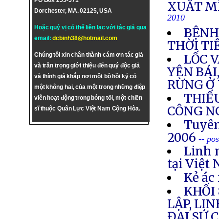
PO Box 255-571
XUẤT MI
Dorchester, MA. 02125, USA
2010
Hoặc quý vị có thể liên lạc với tác giả qua
BỆNH
email:
dcbinh38@hotmail.com
THỜI T
Chúng tôi xin chân thành cám ơn tác giả
LỐC 
và trân trọng giới thiệu đến quý độc giả
YÊN BÁI
và thính giả khắp nơi một bộ hồi ký có
RỪNG Ở
một không hai, của một trong những điệp
THIẾ
viên hoạt động trong bóng tối, một chiến
CÔNG N
sĩ thuộc Quân Lực Việt Nam Cộng Hòa.
Tuyên
2006
-- po
Linh 
tại Việt
Kẻ ác 
KHỐI
LẬP, LI
ĐẠI SỨ 