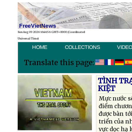
FreeVietNews
Sun Aug 09 2026 16:46:56 GMT+0000 (Coordinated
Universal Time)
HOME
COLLECTIONS
VIDE
Translate this page:
TÌNH TR
KIỆT
Mực nước s
điểm chươn
được bàn tớ
triển của 
vực dọc hạ 