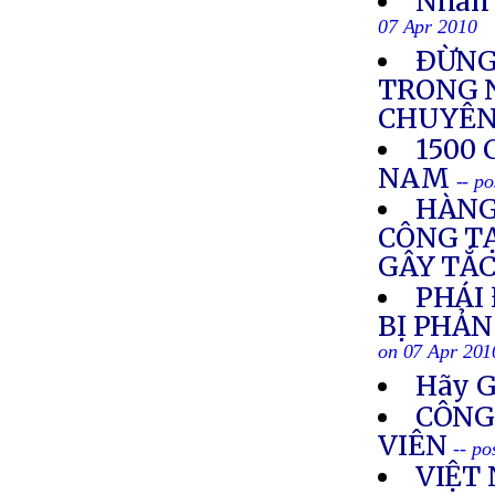
Nhân 
07 Apr 2010
ÐỪNG
TRONG N
CHUYÊN
1500
NAM
-- p
HÀNG
CÔNG TẠ
GÂY TẮ
PHÁI
BỊ PHẢN
on 07 Apr 201
Hãy G
CÔNG
VIÊN
-- po
VIỆT