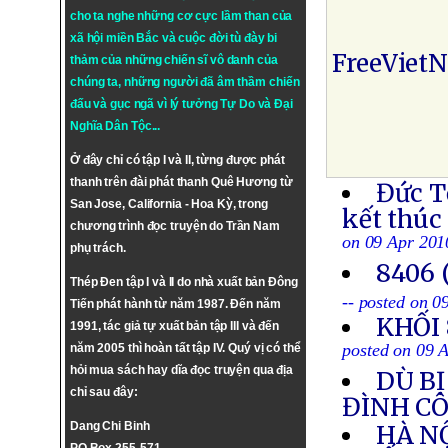
cho ta nghe những cơ cực lầm than của
xã hội miền Bắc và cuộc đời tù đày bi
FreeViet
thảm của những chiến sĩ vô danh của
chúng ta, những người đã âm thầm chiến
đấu và gục ngã vì lý tưởng
Tự Do
và
Đại
Nghĩa Dân Tộc
...
Ở đây chỉ có tập I và II, từng được phát
thanh trên đài phát thanh Quê Hương từ
Đức T
San Jose, California - Hoa Kỳ, trong
kết thúc
chương trình đọc truyện do Trần Nam
on 09 Apr 201
phụ trách.
8406 
Thép Đen tập I và II do nhà xuất bản Đông
-- posted on 0
Tiến phát hành từ năm 1987. Đến năm
KHỐI
1991, tác giả tự xuất bản tập III và đến
posted on 09 
năm 2005 thì hoàn tất tập IV. Quý vị có thể
hỏi mua sách hay dĩa đọc truyện qua địa
DÙ BỊ
chỉ sau đây:
ĐÌNH CÔ
Dang Chi Binh
HÀ N