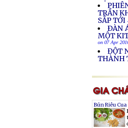
PHIÊ
TRẦN K
SẮP TỚI
ÐÀN Á
MỘT KI
on 07 Apr 201
ĐỘT 
THÀNH 
Bún Riêu Cua