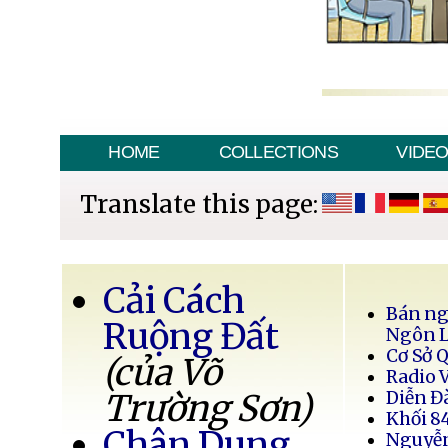
HOME
COLLECTIONS
VIDE
Translate this page:
Cải Cách
Bán ng
Ruộng Đất
Ngôn 
Cơ Sở 
(của Võ
Radio 
Trường Sơn)
Diễn Đ
Khối 8
Chân Dung
Nguyễ