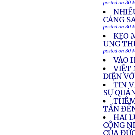
posted on 30 
NHIỀ
CẢNG S
posted on 30 
KẸO 
UNG THƯ
posted on 30 
VÀO 
VIỆT
DIỆN VỚ
TIN 
SỰ QUÁ
THÊM
TẤN ĐẾN
HAI L
CÔNG N
CỦA ĐỨ