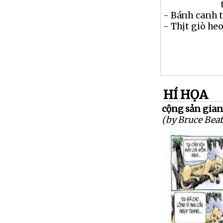
- Bánh canh t
- Thịt giò heo 
HÍ HỌA
cộng sản gia
(by Bruce Beat