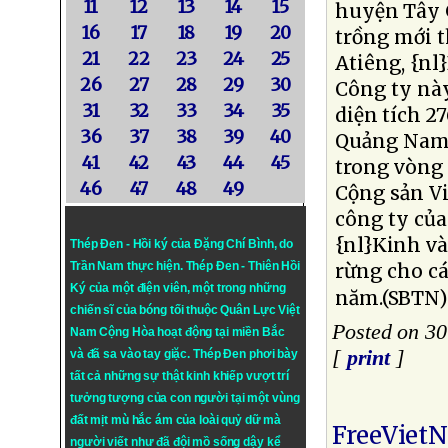
11
12
13
14
15
huyện Tây G
16
17
18
19
20
trồng mới t
21
22
23
24
25
Atiêng, {nl
26
27
28
29
30
Công ty này
31
32
33
34
35
diện tích 2
36
37
38
39
40
Quảng Nam,
41
42
43
44
45
trong vòng
46
47
48
49
Cộng sản Vi
công ty của
{nl}Kinh và
Thép Đen - Hồi ký của Đặng Chí Bình
, do
Trần Nam thực hiện.
Thép Đen
- Thiên Hồi
rừng cho cá
Ký của một điện viên, một trong những
năm.(SBTN
chiến sĩ của bóng tối thuộc Quân Lực Việt
Posted on 3
Nam Cộng Hòa hoạt động tại miền Bắc
[
print
]
và đã sa vào tay giặc. Thép Đen phơi bày
tất cả những sự thật kinh khiếp vượt trí
tưởng tượng của con người tại một vùng
đất mịt mù hắc ám của loài quỷ dữ mà
FreeViet
người viết như đã đội mồ sống dậy kể