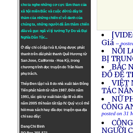
cho ta nghe những cơ cực lầm than của
xã hội miền Bắc và cuộc đời tù đày bi
thảm của những chiến sĩ vô danh của
chúng ta, những người đã âm thầm chiến
đấu và gục ngã vì lý tưởng
Tự Do
và
Đại
[VIDE
Nghĩa Dân Tộc
...
Giá
-- post
Ở đây chỉ có tập I và II, từng được phát
NỖI 
thanh trên đài phát thanh Quê Hương từ
BỊ TRUN
San Jose, California - Hoa Kỳ, trong
BẮC 
chương trình đọc truyện do Trần Nam
ĐỒ ĐỂ T
phụ trách.
VIỆT
Thép Đen tập I và II do nhà xuất bản Đông
TÁC NĂ
Tiến phát hành từ năm 1987. Đến năm
NỮ PH
1991, tác giả tự xuất bản tập III và đến
năm 2005 thì hoàn tất tập IV. Quý vị có thể
CÔNG AN
hỏi mua sách hay dĩa đọc truyện qua địa
posted on 31 
chỉ sau đây:
CỘNG
Dang Chi Binh
NGƯỜI C