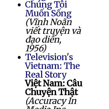
Chúng Tôi
Muốn Sống
(Vĩnh Noãn
viết truyện và
đạo diễn,
1956)
Television's
Vietnam: The
Real Story
Việt Nam: Câu
Chuyện Thật
(Accuracy In