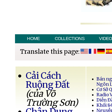
HOME
COLLECTIONS
VIDE
Translate this page:
Cải Cách
Bán ng
Ruộng Đất
Ngôn 
Cơ Sở 
(của Võ
Radio 
Trường Sơn)
Diễn Đ
Khối 8
Chân Dung
Nguyễ