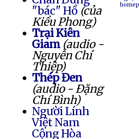
homep
"bác" Hồ
(của
Kiều Phong)
Trại Kiên
Giam
(audio -
Nguyễn Chí
Thiệp)
Thép Đen
(audio - Đặng
Chí Bình)
Người Lính
Việt Nam
Cộng Hòa