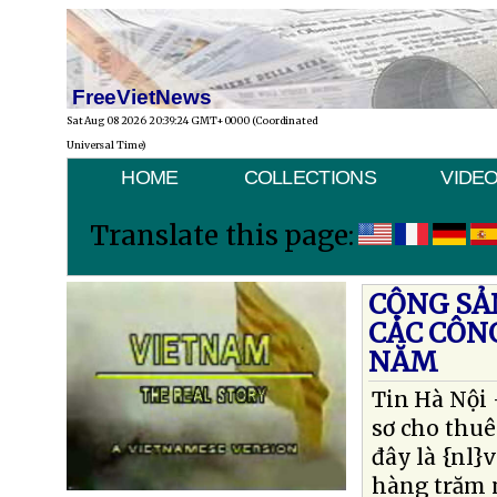
FreeVietNews
Sat Aug 08 2026 20:39:24 GMT+0000 (Coordinated
Universal Time)
HOME
COLLECTIONS
VIDE
Translate this page:
CỘNG SẢ
CÁC CÔN
NĂM
Tin Hà Nội 
sơ cho thuê
đây là {nl}
hàng trăm 