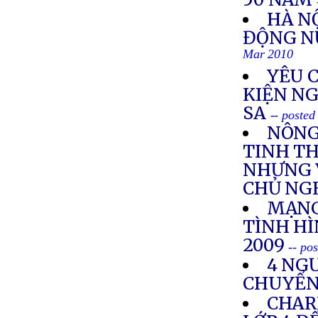
HÀ N
ĐỘNG N
Mar 2010
YÊU 
KIỆN N
SA
-- poste
NÔNG
TINH TH
NHƯNG 
CHỦ NG
MẠNG
TÌNH H
2009
-- po
4 NGƯ
CHUYỂN 
CHAR