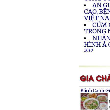
AN GI
CAO, BỆ
VIỆT N
CÚM 
TRONG 
NHẬN
HÌNH Á
2010
Bánh Canh Gi