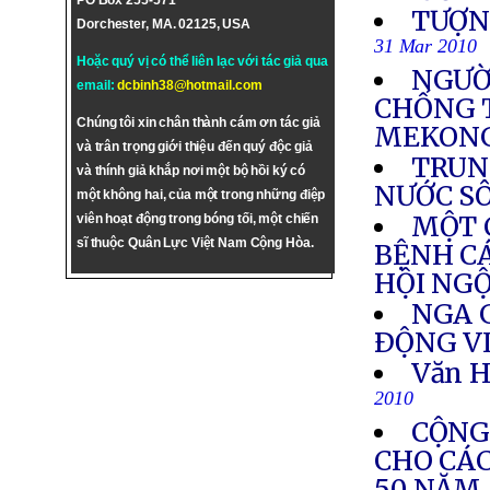
PO Box 255-571
TƯỢN
Dorchester, MA. 02125, USA
31 Mar 2010
Hoặc quý vị có thể liên lạc với tác giả qua
NGƯỜ
email:
dcbinh38@hotmail.com
CHỐNG 
Chúng tôi xin chân thành cám ơn tác giả
MEKON
và trân trọng giới thiệu đến quý độc giả
TRUN
và thính giả khắp nơi một bộ hồi ký có
NƯỚC S
một không hai, của một trong những điệp
MỘT 
viên hoạt động trong bóng tối, một chiến
sĩ thuộc Quân Lực Việt Nam Cộng Hòa.
BỆNH CÁ
HỘI NG
NGA G
ÐỘNG V
Văn H
2010
CỘNG
CHO CÁ
50 NĂM