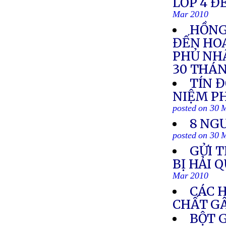
LỚP 4 Đ
Mar 2010
HỒNG
ĐẾN HOA
PHỦ NHẬ
30 THÁN
TÍN 
NIỆM PH
posted on 30 
8 NG
posted on 30 
GỬI T
BỊ HẢI 
Mar 2010
CÁC 
CHẤT G
BỘT 