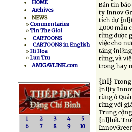
HOME
Bản tin báo
Archives
ty Innov Gr
NEWS
tích dự {nl
»
Commentaries
2,000 mẫu c
»
Tin The Gioi
rừng được 
CARTOONS
việc cho nư
CARTOONS in English
tăng {nl}ng
»
Hi Hoa
»
Luu Tru
rừng, và vi
AMIGAVLINK.com
trong hay n
{nl}
Trong 
{nl}ty Inn
rừng ở Quả
rừng với giá
Trung cộng
1
2
3
4
5
{nl}hết. Tr
6
7
8
9
10
InnovGreen 