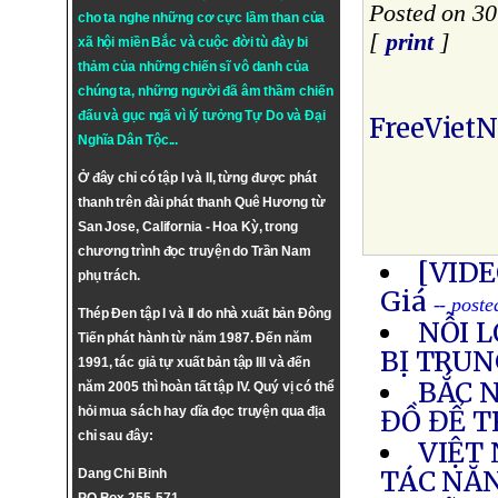
Posted on 3
cho ta nghe những cơ cực lầm than của
[
print
]
xã hội miền Bắc và cuộc đời tù đày bi
thảm của những chiến sĩ vô danh của
chúng ta, những người đã âm thầm chiến
đấu và gục ngã vì lý tưởng
Tự Do
và
Đại
FreeViet
Nghĩa Dân Tộc
...
Ở đây chỉ có tập I và II, từng được phát
thanh trên đài phát thanh Quê Hương từ
San Jose, California - Hoa Kỳ, trong
chương trình đọc truyện do Trần Nam
[VIDE
phụ trách.
Giá
-- post
Thép Đen tập I và II do nhà xuất bản Đông
NỖI 
Tiến phát hành từ năm 1987. Đến năm
BỊ TRUN
1991, tác giả tự xuất bản tập III và đến
BẮC 
năm 2005 thì hoàn tất tập IV. Quý vị có thể
hỏi mua sách hay dĩa đọc truyện qua địa
ĐỒ ĐỂ T
chỉ sau đây:
VIỆT
TÁC NĂ
Dang Chi Binh