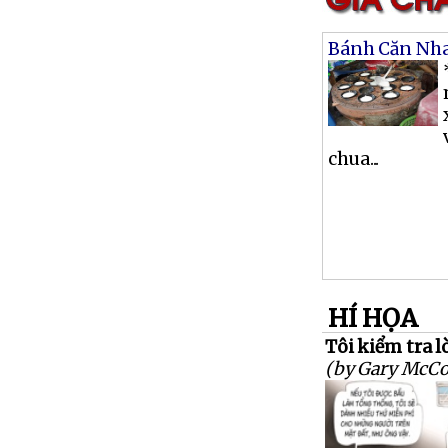
Bánh Căn Nh
chua...
HÍ HỌA
Tôi kiểm tra l
(by Gary McCo