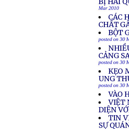
BỊ HẢI 
Mar 2010
CÁC 
CHẤT G
BỘT 
posted on 30 
NHIỀ
CẢNG S
posted on 30 
KẸO 
UNG THƯ
posted on 30 
VÀO 
VIỆT
DIỆN VỚ
TIN 
SỰ QUÁ