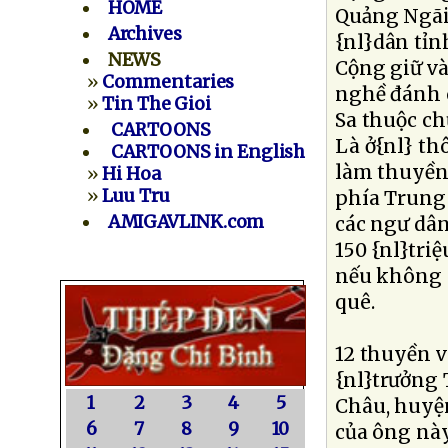
HOME
Quảng Ngãi.
Archives
{nl}dân tỉn
NEWS
Cộng giữ và
»
Commentaries
nghề đánh 
»
Tin The Gioi
Sa thuộc ch
CARTOONS
Là ở{nl} t
CARTOONS in English
làm thuyền 
»
Hi Hoa
»
Luu Tru
phía Trung
AMIGAVLINK.com
các ngư dân
150 {nl}tri
nếu không n
quê.
12 thuyền vi
{nl}trưởng 
1
2
3
4
5
Châu, huyện
6
7
8
9
10
của ông này