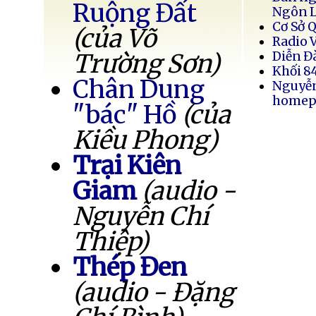
Ruộng Đất
Ngôn 
Cơ Sở 
(của Võ
Radio 
Trường Sơn)
Diễn Đ
Khối 8
Chân Dung
Nguyễ
homep
"bác" Hồ
(của
Kiều Phong)
Trại Kiên
Giam
(audio -
Nguyễn Chí
Thiệp)
Thép Đen
(audio - Đặng