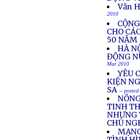
Văn H
2010
CỘNG
CHO CÁ
50 NĂM
HÀ N
ĐỘNG N
Mar 2010
YÊU 
KIỆN N
SA
-- poste
NÔNG
TINH TH
NHƯNG 
CHỦ NG
MẠNG
TÌNH H