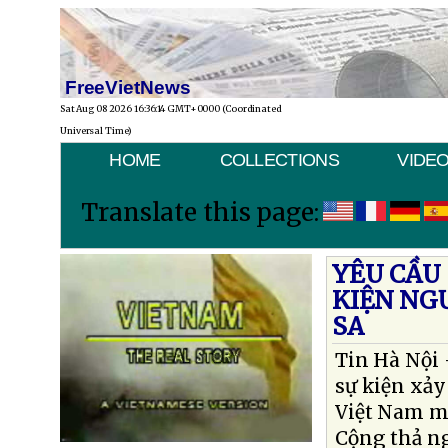
FreeVietNews
Sat Aug 08 2026 16:36:14 GMT+0000 (Coordinated
Universal Time)
HOME
COLLECTIONS
VIDE
Translate this page:
YÊU CẦU
KIỆN NG
SA
Tin Hà Nội 
sự kiện xảy
Việt Nam mớ
Cộng thả ng