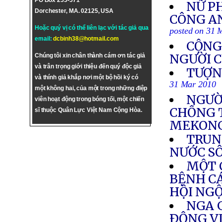
PO Box 255-571
NỮ PH
Dorchester, MA. 02125, USA
CÔNG AN
Hoặc quý vị có thể liên lạc với tác giả qua
posted on 31 
email:
dcbinh38@hotmail.com
CỘNG
NGƯỜI C
Chúng tôi xin chân thành cám ơn tác giả
và trân trọng giới thiệu đến quý độc giả
TƯỢN
và thính giả khắp nơi một bộ hồi ký có
31 Mar 2010
một không hai, của một trong những điệp
NGƯỜ
viên hoạt động trong bóng tối, một chiến
CHỐNG 
sĩ thuộc Quân Lực Việt Nam Cộng Hòa.
MEKON
TRUN
NƯỚC S
MỘT 
BỆNH CÁ
HỘI NG
NGA G
ÐỘNG V