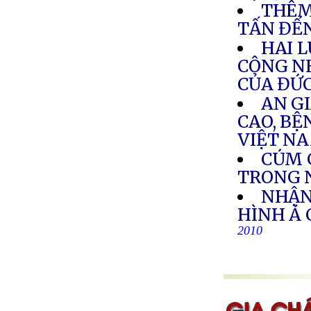
THÊM
TẤN ĐẾN
HAI L
CÔNG N
CỦA ĐỨ
AN GI
CAO, BỆ
VIỆT N
CÚM 
TRONG 
NHẬN
HÌNH Á
2010