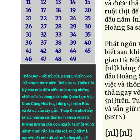
11
12
13
14
15
và được thả
16
17
18
19
20
ruột thịt để
21
22
23
24
25
đầu năm {nl
26
27
28
29
30
Hoàng Sa sa
31
32
33
34
35
36
37
38
39
40
Phát ngôn v
41
42
43
44
45
biết sau kh
46
47
48
49
giao Hà Nội
{nl}khẳng đ
đảo Hoàng S
Thép Đen - Hồi ký của Đặng Chí Bình
, do
việc và thô
Trần Nam thực hiện.
Thép Đen
- Thiên Hồi
Ký của một điện viên, một trong những
thả ngay vô
chiến sĩ của bóng tối thuộc Quân Lực Việt
{nl}trên. 
Nam Cộng Hòa hoạt động tại miền Bắc
và vẫn giữ 
và đã sa vào tay giặc. Thép Đen phơi bày
(SBTN)
tất cả những sự thật kinh khiếp vượt trí
tưởng tượng của con người tại một vùng
{nl}{nl}
đất mịt mù hắc ám của loài quỷ dữ mà
người viết như đã đội mồ sống dậy kể