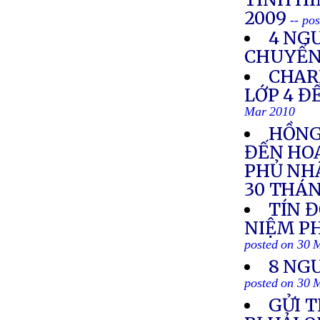
2009
-- po
4 NGƯ
CHUYỂN 
CHAR
LỚP 4 Đ
Mar 2010
HỒNG
ĐẾN HOA
PHỦ NHẬ
30 THÁN
TÍN 
NIỆM PH
posted on 30 
8 NG
posted on 30 
GỬI T