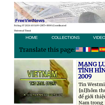
FreeVietNews
Fri Aug 07 2026 10:51:09 GMT+0000 (Coordinated
Universal Time)
HOME
COLLECTIONS
VIDE
Translate this page:
MẠNG LƯ
TÌNH HÌ
2009
Tin Westmi
{nl}hôm thứ
để giới thi
Nam trong n