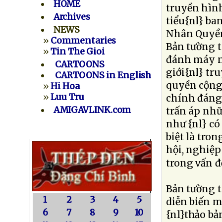
HOME
truyền hình
Archives
tiểu{nl} ba
NEWS
Nhân Quyền 
»
Commentaries
Bản tường t
»
Tin The Gioi
đánh máy nê
CARTOONS
giới{nl} tr
CARTOONS in English
quyền cộng 
»
Hi Hoa
»
Luu Tru
chính đáng,
AMIGAVLINK.com
trấn áp nhữ
như {nl} có
biệt là tron
hội, nghiệp
trong vấn đ
Bản tường 
1
2
3
4
5
diễn biến m
6
7
8
9
10
{nl}thảo bả