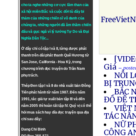
cho ta nghe những cơ cực lầm than của
xã hội miền Bắc và cuộc đời tù đày bi
FreeViet
thảm của những chiến sĩ vô danh của
chúng ta, những người đã âm thầm chiến
đấu và gục ngã vì lý tưởng
Tự Do
và
Đại
Nghĩa Dân Tộc
...
Ở đây chỉ có tập I và II, từng được phát
thanh trên đài phát thanh Quê Hương từ
[VIDE
San Jose, California - Hoa Kỳ, trong
Giá
-- post
chương trình đọc truyện do Trần Nam
NỖI 
phụ trách.
BỊ TRUN
Thép Đen tập I và II do nhà xuất bản Đông
BẮC 
Tiến phát hành từ năm 1987. Đến năm
ĐỒ ĐỂ T
1991, tác giả tự xuất bản tập III và đến
năm 2005 thì hoàn tất tập IV. Quý vị có thể
VIỆT
hỏi mua sách hay dĩa đọc truyện qua địa
TÁC NĂ
chỉ sau đây:
NỮ PH
Dang Chi Binh
CÔNG AN