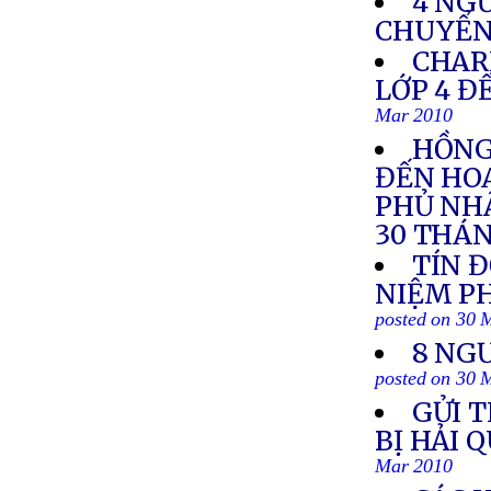
4 NGƯ
CHUYỂN 
CHAR
LỚP 4 Đ
Mar 2010
HỒNG
ĐẾN HOA
PHỦ NHẬ
30 THÁN
TÍN 
NIỆM PH
posted on 30 
8 NG
posted on 30 
GỬI T
BỊ HẢI 
Mar 2010