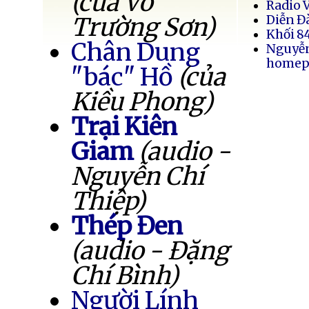
(của Võ
Radio 
Trường Sơn)
Diễn Đ
Khối 8
Chân Dung
Nguyễ
homep
"bác" Hồ
(của
Kiều Phong)
Trại Kiên
Giam
(audio -
Nguyễn Chí
Thiệp)
Thép Đen
(audio - Đặng
Chí Bình)
Người Lính