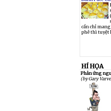
cần chỉ mang
phê thì tuyệt 
HÍ HỌA
Phản ứng ngượ
(by Gary Varve