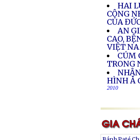
HAI L
CÔNG N
CỦA ĐỨ
AN GI
CAO, BỆ
VIỆT N
CÚM 
TRONG 
NHẬN
HÌNH Á
2010
Bánh Paté Ch