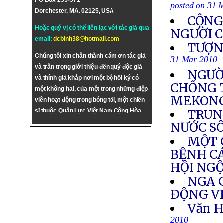
PO Box 255-571
posted on 31 
Dorchester, MA. 02125, USA
CỘNG
Hoặc quý vị có thể liên lạc với tác giả qua
NGƯỜI C
email:
dcbinh38@hotmail.com
TƯỢN
Chúng tôi xin chân thành cám ơn tác giả
31 Mar 2010
và trân trọng giới thiệu đến quý độc giả
NGƯỜ
và thính giả khắp nơi một bộ hồi ký có
CHỐNG 
một không hai, của một trong những điệp
MEKON
viên hoạt động trong bóng tối, một chiến
sĩ thuộc Quân Lực Việt Nam Cộng Hòa.
TRUN
NƯỚC S
MỘT 
BỆNH CÁ
HỘI NG
NGA G
ÐỘNG V
Văn H
2010