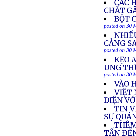
CÁC 
CHẤT G
BỘT 
posted on 30 
NHIỀ
CẢNG S
posted on 30 
KẸO 
UNG THƯ
posted on 30 
VÀO 
VIỆT
DIỆN VỚ
TIN 
SỰ QUÁ
THÊM
TẤN ĐẾN