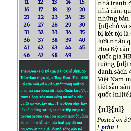
11
12
13
14
15
nhà tranh đ
16
17
18
19
20
nhà cầm quy
21
22
23
24
25
những bản á
26
27
28
29
30
{nl}chủ và 
31
32
33
34
35
bị kết tội 
36
37
38
39
40
lưới nhân q
41
42
43
44
45
Hoa Kỳ cần 
46
47
48
49
quốc gia HK
tường {nl}t
danh sách 
Thép Đen - Hồi ký của Đặng Chí Bình
, do
Trần Nam thực hiện.
Thép Đen
- Thiên Hồi
Việt Nam m
Ký của một điện viên, một trong những
tiết sẵn sà
chiến sĩ của bóng tối thuộc Quân Lực Việt
quốc {nl}tế
Nam Cộng Hòa hoạt động tại miền Bắc
và đã sa vào tay giặc. Thép Đen phơi bày
{nl}{nl}
tất cả những sự thật kinh khiếp vượt trí
tưởng tượng của con người tại một vùng
Posted on 3
đất mịt mù hắc ám của loài quỷ dữ mà
[
print
]
người viết như đã đội mồ sống dậy kể