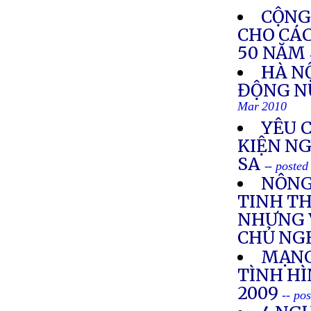
CỘNG
CHO CÁ
50 NĂM
HÀ N
ĐỘNG N
Mar 2010
YÊU 
KIỆN N
SA
-- poste
NÔNG
TINH TH
NHƯNG 
CHỦ NG
MẠNG
TÌNH H
2009
-- po