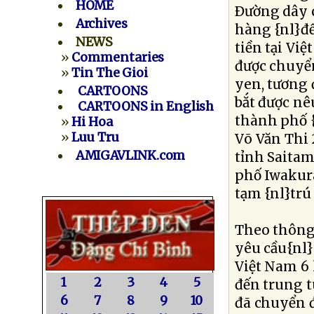
HOME
Ðường dây 
Archives
hàng {nl}để
NEWS
tiền tại Vi
»
Commentaries
được chuyển
»
Tin The Gioi
yen, tương 
CARTOONS
bắt được nê
CARTOONS in English
thành phố {
»
Hi Hoa
»
Luu Tru
Võ Văn Thi 
AMIGAVLINK.com
tỉnh Saitam
phố Iwakura
tạm {nl}trú
Theo thông 
yêu cầu{nl}
Việt Nam 6 
1
2
3
4
5
đến trung t
6
7
8
9
10
đã chuyển đ