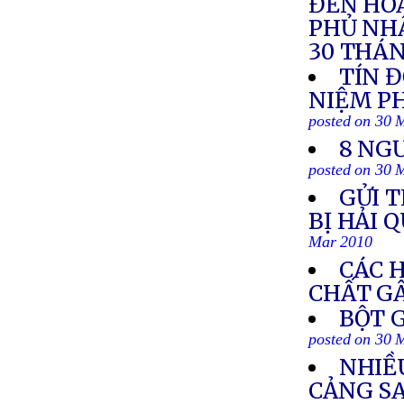
ĐẾN HOA
PHỦ NHẬ
30 THÁN
TÍN 
NIỆM PH
posted on 30 
8 NG
posted on 30 
GỬI T
BỊ HẢI 
Mar 2010
CÁC 
CHẤT G
BỘT 
posted on 30 
NHIỀ
CẢNG S