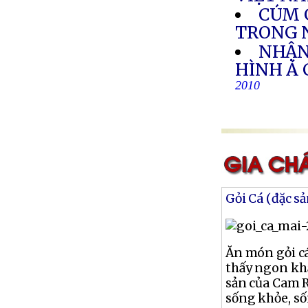
CÚM 
TRONG 
NHẬN
HÌNH Á
2010
Gỏi Cá (đặc s
Ăn món gỏi cá
thấy ngon khẩ
sản của Cam 
sống khỏe, số