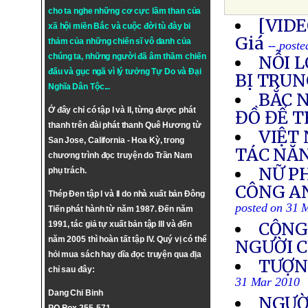
cho ta nghe những cơ cực lầm than của
[VIDE
xã hội miền Bắc và cuộc đời tù đày bi
Giá
thảm của những chiến sĩ vô danh của
-- post
chúng ta, những người đã âm thầm chiến
NỖI 
đấu và gục ngã vì lý tưởng
Tự Do
và
Đại
BỊ TRUN
Nghĩa Dân Tộc
...
BẮC 
Ở đây chỉ có tập I và II, từng được phát
ĐỒ ĐỂ T
thanh trên đài phát thanh Quê Hương từ
VIỆT
San Jose, California - Hoa Kỳ, trong
TÁC NĂ
chương trình đọc truyện do Trần Nam
NỮ PH
phụ trách.
CÔNG AN
Thép Đen tập I và II do nhà xuất bản Đông
posted on 31 
Tiến phát hành từ năm 1987. Đến năm
CỘNG
1991, tác giả tự xuất bản tập III và đến
năm 2005 thì hoàn tất tập IV. Quý vị có thể
NGƯỜI C
hỏi mua sách hay dĩa đọc truyện qua địa
TƯỢN
chỉ sau đây:
31 Mar 2010
Dang Chi Binh
NGƯỜ