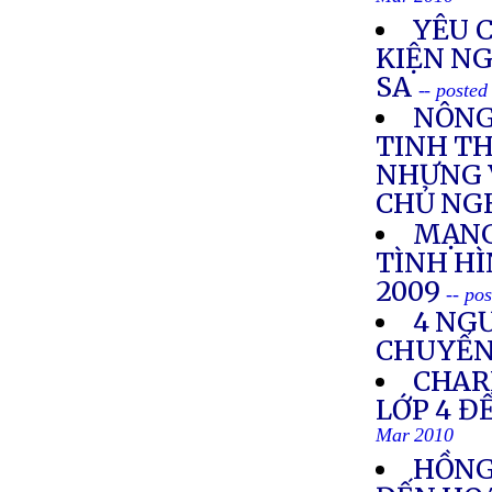
Mar 2010
YÊU 
KIỆN N
SA
-- poste
NÔNG
TINH TH
NHƯNG 
CHỦ NG
MẠNG
TÌNH H
2009
-- po
4 NGƯ
CHUYỂN 
CHAR
LỚP 4 Đ
Mar 2010
HỒNG