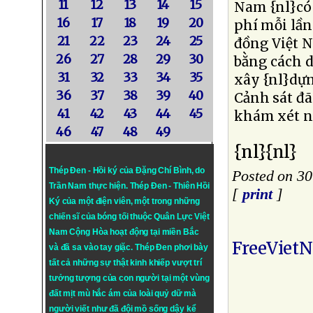
11
12
13
14
15
Nam {nl}có 
16
17
18
19
20
phí mỗi lần
21
22
23
24
25
đồng Việt N
26
27
28
29
30
bằng cách 
31
32
33
34
35
xây {nl}dựn
36
37
38
39
40
Cảnh sát đã
41
42
43
44
45
khám xét n
46
47
48
49
{nl}{nl}
Thép Đen - Hồi ký của Đặng Chí Bình
, do
Posted on 3
Trần Nam thực hiện.
Thép Đen
- Thiên Hồi
[
print
]
Ký của một điện viên, một trong những
chiến sĩ của bóng tối thuộc Quân Lực Việt
Nam Cộng Hòa hoạt động tại miền Bắc
FreeViet
và đã sa vào tay giặc. Thép Đen phơi bày
tất cả những sự thật kinh khiếp vượt trí
tưởng tượng của con người tại một vùng
đất mịt mù hắc ám của loài quỷ dữ mà
người viết như đã đội mồ sống dậy kể