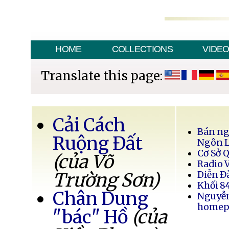
HOME
COLLECTIONS
VIDE
Translate this page:
Cải Cách
Bán ng
Ruộng Đất
Ngôn 
Cơ Sở 
(của Võ
Radio 
Trường Sơn)
Diễn Đ
Khối 8
Chân Dung
Nguyễ
homep
"bác" Hồ
(của