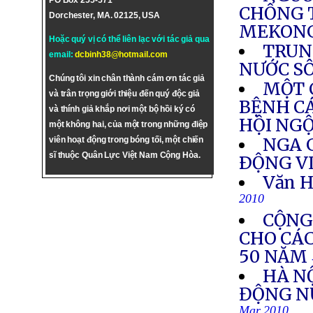
PO Box 255-571
CHỐNG 
Dorchester, MA. 02125, USA
MEKON
Hoặc quý vị có thể liên lạc với tác giả qua
TRUN
email:
dcbinh38@hotmail.com
NƯỚC S
Chúng tôi xin chân thành cám ơn tác giả
MỘT 
và trân trọng giới thiệu đến quý độc giả
BỆNH CÁ
và thính giả khắp nơi một bộ hồi ký có
HỘI NG
một không hai, của một trong những điệp
NGA G
viên hoạt động trong bóng tối, một chiến
sĩ thuộc Quân Lực Việt Nam Cộng Hòa.
ÐỘNG V
Văn H
2010
CỘNG
CHO CÁ
50 NĂM
HÀ N
ĐỘNG N