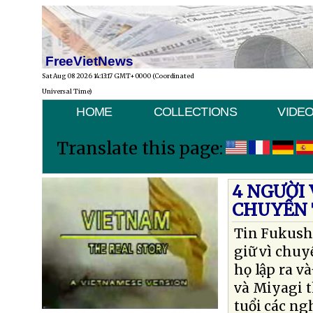
FreeVietNews
Sat Aug 08 2026 14:13:17 GMT+0000 (Coordinated
Universal Time)
HOME
COLLECTIONS
VIDE
Translate this page:
4 NGƯỜI 
CHUYỂN 
Tin Fukushi
giữ vì chuy
họ lập ra v
và Miyagi t
tuổi các ng