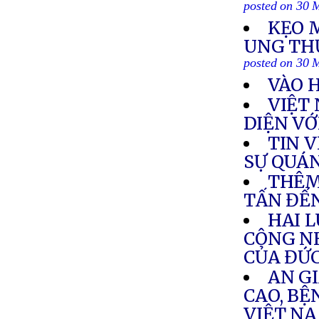
posted on 30 
KẸO 
UNG THƯ
posted on 30 
VÀO 
VIỆT
DIỆN VỚ
TIN 
SỰ QUÁ
THÊM
TẤN ĐẾN
HAI L
CÔNG N
CỦA ĐỨ
AN GI
CAO, BỆ
VIỆT N