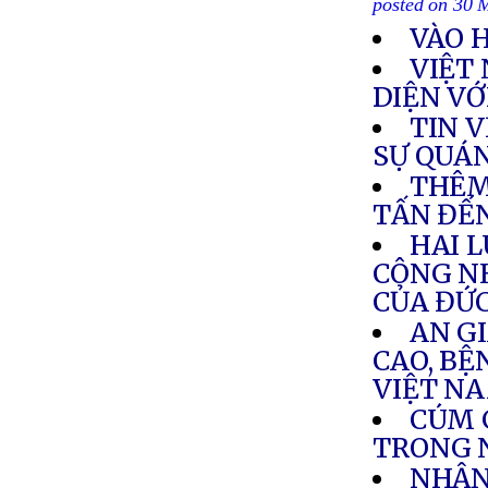
posted on 30 
VÀO 
VIỆT
DIỆN VỚ
TIN 
SỰ QUÁ
THÊM
TẤN ĐẾN
HAI L
CÔNG N
CỦA ĐỨ
AN GI
CAO, BỆ
VIỆT N
CÚM 
TRONG 
NHẬN