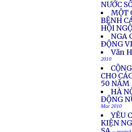
NƯỚC S
MỘT 
BỆNH CÁ
HỘI NG
NGA G
ÐỘNG V
Văn H
2010
CỘNG
CHO CÁ
50 NĂM
HÀ N
ĐỘNG N
Mar 2010
YÊU 
KIỆN N
SA
-- poste