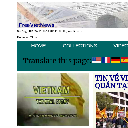
FreeVietNews
Sat Aug 08 2026 05:02:54 GMT+0000 (Coordinated
Universal Time)
HOME
COLLECTIONS
VIDE
Translate this page:
TIN VỀ V
QUÁN TẠ