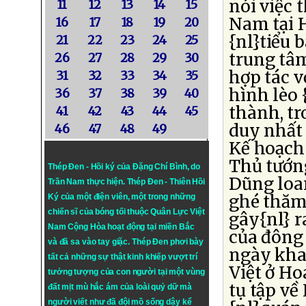
nói việc 
11
12
13
14
15
Nam tại 
16
17
18
19
20
{nl}tiểu 
21
22
23
24
25
trung tâm
26
27
28
29
30
hợp tác v
31
32
33
34
35
hình lèo 
36
37
38
39
40
thành, tr
41
42
43
44
45
duy nhất 
46
47
48
49
Kế hoạch
Thủ tướn
Thép Đen - Hồi ký của Đặng Chí Bình
, do
Dũng loan
Trần Nam thực hiện.
Thép Đen
- Thiên Hồi
ghé thăm
Ký của một điện viên, một trong những
chiến sĩ của bóng tối thuộc Quân Lực Việt
gây{nl} r
Nam Cộng Hòa hoạt động tại miền Bắc
của đông 
và đã sa vào tay giặc. Thép Đen phơi bày
ngày khai
tất cả những sự thật kinh khiếp vượt trí
Việt ở Ho
tưởng tượng của con người tại một vùng
tụ tập về
đất mịt mù hắc ám của loài quỷ dữ mà
người viết như đã đội mồ sống dậy kể