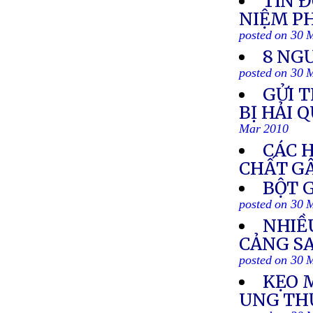
TÍN 
NIỆM PH
posted on 30 
8 NG
posted on 30 
GỬI T
BỊ HẢI 
Mar 2010
CÁC 
CHẤT G
BỘT 
posted on 30 
NHIỀ
CẢNG S
posted on 30 
KẸO 
UNG THƯ