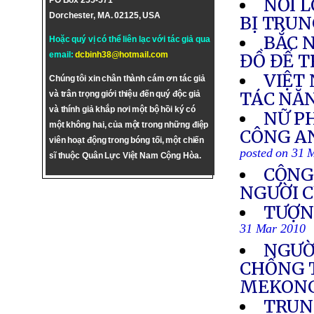
NỖI 
PO Box 255-571
Dorchester, MA. 02125, USA
BỊ TRUN
BẮC 
Hoặc quý vị có thể liên lạc với tác giả qua
email:
dcbinh38@hotmail.com
ĐỒ ĐỂ T
VIỆT
Chúng tôi xin chân thành cám ơn tác giả
TÁC NĂ
và trân trọng giới thiệu đến quý độc giả
và thính giả khắp nơi một bộ hồi ký có
NỮ PH
một không hai, của một trong những điệp
CÔNG AN
viên hoạt động trong bóng tối, một chiến
posted on 31 
sĩ thuộc Quân Lực Việt Nam Cộng Hòa.
CỘNG
NGƯỜI C
TƯỢN
31 Mar 2010
NGƯỜ
CHỐNG 
MEKON
TRUN