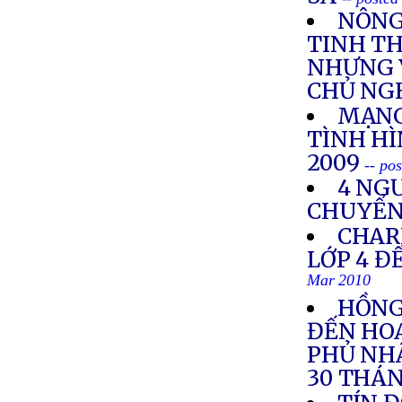
NÔNG
TINH TH
NHƯNG 
CHỦ NG
MẠNG
TÌNH H
2009
-- po
4 NGƯ
CHUYỂN 
CHAR
LỚP 4 Đ
Mar 2010
HỒNG
ĐẾN HOA
PHỦ NHẬ
30 THÁN