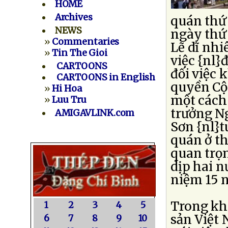
HOME
Archives
quán thứ 
NEWS
ngày thứ 
»
Commentaries
Lẽ dĩ nh
»
Tin The Gioi
việc {nl}
CARTOONS
đối việc
CARTOONS in English
quyền Cộ
»
Hi Hoa
một cách 
»
Luu Tru
trưởng N
AMIGAVLINK.com
Sơn {nl}t
quán ở t
quan trọ
dịp hai n
niệm 15 n
Trong kh
1
2
3
4
5
sản Việt 
6
7
8
9
10