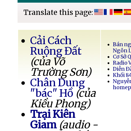
Translate this page:
Cải Cách
Bán ng
Ruộng Đất
Ngôn 
Cơ Sở 
(của Võ
Radio 
Trường Sơn)
Diễn Đ
Khối 8
Chân Dung
Nguyễ
homep
"bác" Hồ
(của
Kiều Phong)
Trại Kiên
Giam
(audio -