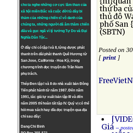
{nl}quán 
cho ta nghe những cơ cực lầm than của
thứ ba củ
xã hội miền Bắc và cuộc đời tù đày bi
thủ đô W
thảm của những chiến sĩ vô danh của
phố San {
chúng ta, những người đã âm thầm chiến
(SBTN)
đấu và gục ngã vì lý tưởng
Tự Do
và
Đại
Nghĩa Dân Tộc
...
Ở đây chỉ có tập I và II, từng được phát
Posted on 3
thanh trên đài phát thanh Quê Hương từ
[
print
]
San Jose, California - Hoa Kỳ, trong
chương trình đọc truyện do Trần Nam
phụ trách.
FreeViet
Thép Đen tập I và II do nhà xuất bản Đông
Tiến phát hành từ năm 1987. Đến năm
1991, tác giả tự xuất bản tập III và đến
năm 2005 thì hoàn tất tập IV. Quý vị có thể
hỏi mua sách hay dĩa đọc truyện qua địa
chỉ sau đây:
[VIDE
Giá
Dang Chi Binh
-- post