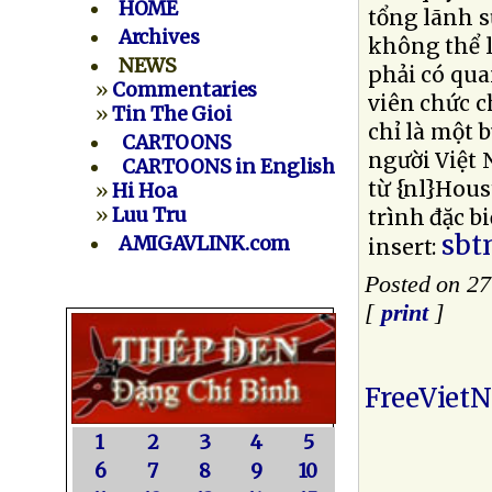
HOME
tổng lãnh s
Archives
không thể 
NEWS
phải có qua
»
Commentaries
viên chức 
»
Tin The Gioi
chỉ là một 
CARTOONS
người Việt 
CARTOONS in English
từ {nl}Hous
»
Hi Hoa
»
Luu Tru
trình đặc bi
sbt
AMIGAVLINK.com
insert:
Posted on 2
[
print
]
FreeViet
1
2
3
4
5
6
7
8
9
10