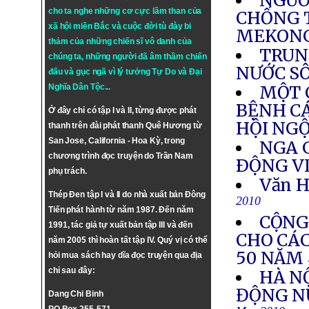
NGƯỜ
cho ta nghe những cơ cực lầm than của
CHỐNG 
xã hội miền Bắc và cuộc đời tù đày bi
MEKON
thảm của những chiến sĩ vô danh của
TRUN
chúng ta, những người đã âm thầm chiến
NƯỚC S
đấu và gục ngã vì lý tưởng
Tự Do
và
Đại
Nghĩa Dân Tộc
...
MỘT 
BỆNH CÁ
Ở đây chỉ có tập I và II, từng được phát
HỘI NG
thanh trên đài phát thanh Quê Hương từ
San Jose, California - Hoa Kỳ, trong
NGA G
chương trình đọc truyện do Trần Nam
ÐỘNG V
phụ trách.
Văn H
Thép Đen tập I và II do nhà xuất bản Đông
2010
Tiến phát hành từ năm 1987. Đến năm
CỘNG
1991, tác giả tự xuất bản tập III và đến
CHO CÁ
năm 2005 thì hoàn tất tập IV. Quý vị có thể
50 NĂM
hỏi mua sách hay dĩa đọc truyện qua địa
chỉ sau đây:
HÀ N
ĐỘNG N
Dang Chi Binh