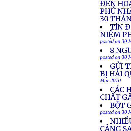
ĐẾN HOA
PHỦ NHẬ
30 THÁN
TÍN 
NIỆM PH
posted on 30 
8 NG
posted on 30 
GỬI T
BỊ HẢI 
Mar 2010
CÁC 
CHẤT G
BỘT 
posted on 30 
NHIỀ
CẢNG S