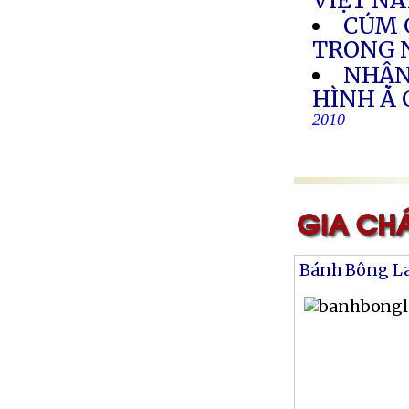
VIỆT N
CÚM 
TRONG 
NHẬN
HÌNH Á
2010
Bánh Bông L