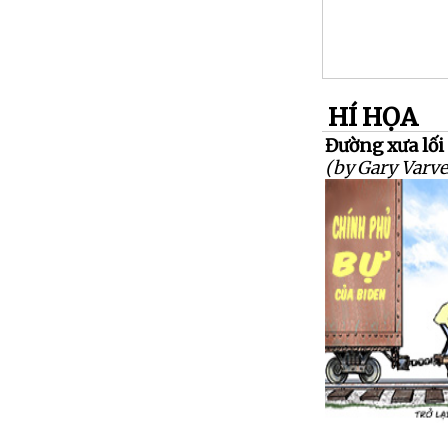
HÍ HỌA
Đường xưa lối
(by Gary Varve