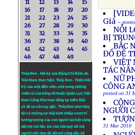
11
12
13
14
15
16
17
18
19
20
[VIDE
21
22
23
24
25
Giá
-- post
26
27
28
29
30
NỖI 
31
32
33
34
35
BỊ TRUN
36
37
38
39
40
BẮC 
41
42
43
44
45
ĐỒ ĐỂ T
46
47
48
49
VIỆT
TÁC NĂ
Thép Đen - Hồi ký của Đặng Chí Bình
, do
NỮ PH
Trần Nam thực hiện.
Thép Đen
- Thiên Hồi
CÔNG AN
Ký của một điện viên, một trong những
posted on 31 
chiến sĩ của bóng tối thuộc Quân Lực Việt
Nam Cộng Hòa hoạt động tại miền Bắc
CỘNG
và đã sa vào tay giặc. Thép Đen phơi bày
NGƯỜI C
tất cả những sự thật kinh khiếp vượt trí
TƯỢN
tưởng tượng của con người tại một vùng
31 Mar 2010
đất mịt mù hắc ám của loài quỷ dữ mà
người viết như đã đội mồ sống dậy kể