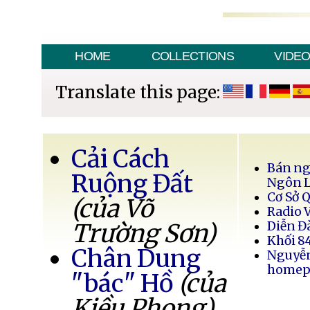
HOME
COLLECTIONS
VIDE
Translate this page:
Cải Cách
Bán ng
Ruộng Đất
Ngôn 
Cơ Sở 
(của Võ
Radio 
Trường Sơn)
Diễn Đ
Khối 8
Chân Dung
Nguyễ
homep
"bác" Hồ
(của
Kiều Phong)