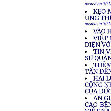
posted on 30 
KẸO 
UNG THƯ
posted on 30 
VÀO 
VIỆT
DIỆN VỚ
TIN 
SỰ QUÁ
THÊM
TẤN ĐẾN
HAI L
CÔNG N
CỦA ĐỨ
AN GI
CAO, BỆ