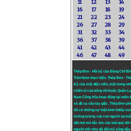
11
12
13
14
16
17
18
19
21
22
23
24
26
27
28
29
31
32
33
34
36
37
38
39
41
42
43
44
46
47
48
49
Thép Đen - Hồi ký của Đặng Chí Bì
Trần Nam thực hiện.
Thép Đen
- Th
Ký của một điện viên, một trong n
chiến sĩ của bóng tối thuộc Quân L
Nam Cộng Hòa hoạt động tại miền
và đã sa vào tay giặc. Thép Đen ph
tất cả những sự thật kinh khiếp vượ
tưởng tượng của con người tại mộ
đất mịt mù hắc ám của loài quỷ dữ
người viết như đã đội mồ sống dậy