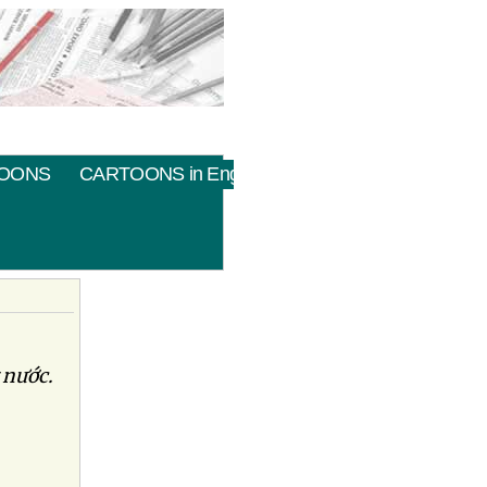
OONS
CARTOONS in English
 nước.