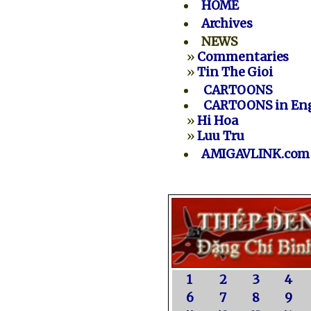
HOME
Archives
NEWS
»
Commentaries
»
Tin The Gioi
CARTOONS
CARTOONS in Eng
»
Hi Hoa
»
Luu Tru
AMIGAVLINK.com
1
2
3
4
6
7
8
9