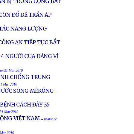
N BỊ TRUNG CỘNG BẮT
CÔN ĐỒ ĐỂ TRẤN ÁP
 TÁC NĂNG LƯỢNG
CÔNG AN TIẾP TỤC BẮT
 4 NGƯỜI CỦA ĐẢNG VÌ
d on 31 Mar 2010
TÌNH CHỐNG TRUNG
 31 Mar 2010
NƯỚC SÔNG MÊKÔNG
--
 BỆNH CÁCH ÐÂY 35
n 31 Mar 2010
ÐỘNG VIỆT NAM
-- posted on
1 Mar 2010