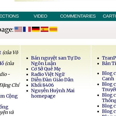
ECTIONS
VIDEO
COMMENTARIES
CART
page:
t
(của Võ
Bán nguyệt san Tự Do
Tran
Hồ
(của
Ngôn Luận
Bản T
Cơ Sở Quê Mẹ
Blog 
dio -
Radio Việt Ngữ
Canh
Diễn Đàn Giáo Dân
Blog 
 Đặng Chí
Khối 8406
Truyế
Nguyễn Huỳnh Mai
Blog 
Nam Cộng
homepage
Thốn
Blog 
Sống
Blog 
uyện và