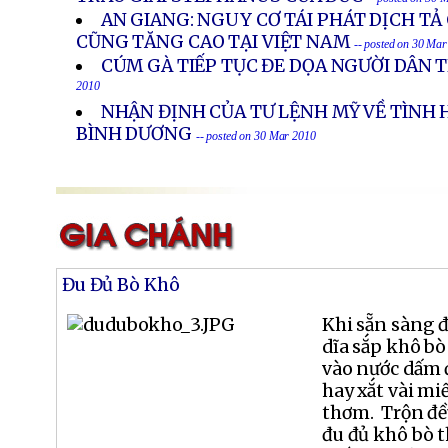
AN GIANG: NGUY CƠ TÁI PHÁT DỊCH TẢ
CŨNG TĂNG CAO TẠI VIỆT NAM
-- posted on 30 Ma
CÚM GÀ TIẾP TỤC ĐE DỌA NGƯỜI DÂN
2010
NHẬN ĐỊNH CỦA TƯ LỆNH MỸ VỀ TÌNH 
BÌNH DƯƠNG
-- posted on 30 Mar 2010
Đu Đủ Bò Khô
Khi sẵn sàng đ
dĩa sắp khô bò
vào nước dấm đ
hay xắt vài mi
thơm. Trộn đều
đu đủ khô bò 