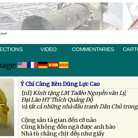
nated
ECTIONS
VIDEO
COMMENTARIES
CART
page:
Ý Chí Càng Rèn Dũng Lực Cao
{nl}
Kính tặng LM Tađêo Nguyễn văn Lý,
Ðại Lão HT Thích Quảng Ðộ
và tất cả những nhà đấu tranh Dân Chủ trong
Cộng sản tà gian đến cỡ nào
Cũng không đốn ngã được anh hào
Nhà tù chằng chịt đều như giấy