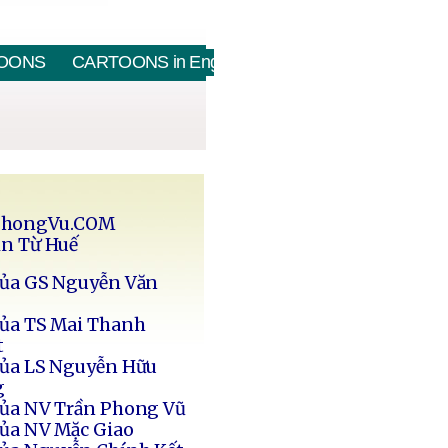
OONS
CARTOONS in English
PhongVu.COM
in Từ Huế
của GS Nguyễn Văn
của TS Mai Thanh
t
của LS Nguyễn Hữu
g
của NV Trần Phong Vũ
của NV Mặc Giao