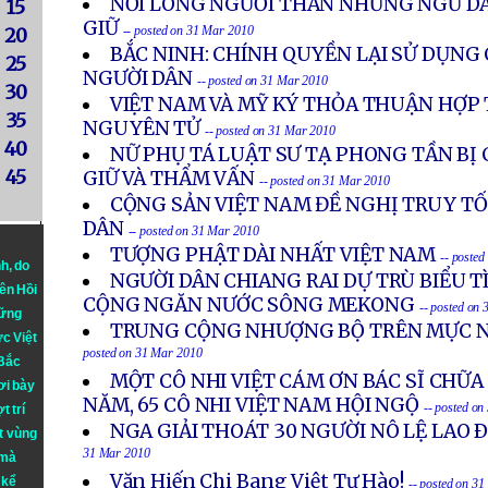
NỖI LÒNG NGƯỜI THÂN NHỮNG NGƯ DÂ
15
GIỮ
-- posted on 31 Mar 2010
20
BẮC NINH: CHÍNH QUYỀN LẠI SỬ DỤNG 
25
NGƯỜI DÂN
-- posted on 31 Mar 2010
30
VIỆT NAM VÀ MỸ KÝ THỎA THUẬN HỢP
35
NGUYÊN TỬ
-- posted on 31 Mar 2010
40
NỮ PHỤ TÁ LUẬT SƯ TẠ PHONG TẦN BỊ 
45
GIỮ VÀ THẨM VẤN
-- posted on 31 Mar 2010
CỘNG SẢN VIỆT NAM ĐỀ NGHỊ TRUY TỐ
DÂN
-- posted on 31 Mar 2010
TƯỢNG PHẬT DÀI NHẤT VIỆT NAM
-- poste
nh
, do
NGƯỜI DÂN CHIANG RAI DỰ TRÙ BIỂU 
iên Hồi
CỘNG NGĂN NƯỚC SÔNG MEKONG
-- posted on
hững
TRUNG CỘNG NHƯỢNG BỘ TRÊN MỰC 
ực Việt
posted on 31 Mar 2010
 Bắc
MỘT CÔ NHI VIỆT CÁM ƠN BÁC SĨ CHỮA
ơi bày
NĂM, 65 CÔ NHI VIỆT NAM HỘI NGỘ
-- posted o
t trí
NGA GIẢI THOÁT 30 NGƯỜI NÔ LỆ LAO 
t vùng
31 Mar 2010
 mà
Văn Hiến Chi Bang Việt Tự Hào!
 kể
-- posted on 3