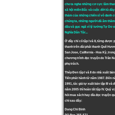
cho ta nghe những cơ cực lầm tha
xã hội miền Bắc và cuộc đời tù đày 
thảm của những chiến sĩ vô danh c
chúng ta, những người đã âm thầm
đấu và gục ngã vì lý tưởng
Tự Do
v
Nghĩa Dân Tộc
...
Ở đây chỉ có tập I và II, từng được 
thanh trên đài phát thanh Quê Hươ
San Jose, California - Hoa Kỳ, tron
chương trình đọc truyện do Trần 
phụ trách.
Thép Đen tập I và II do nhà xuất bả
Tiến phát hành từ năm 1987. Đến 
1991, tác giả tự xuất bản tập III và 
năm 2005 thì hoàn tất tập IV. Quý vị
hỏi mua sách hay dĩa đọc truyện qu
chỉ sau đây:
Dang Chi Binh