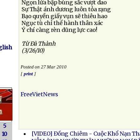
Ngọn lửa bập bùng sắc vượt dao
Sự Thật ánh dương luôn tỏa rạng
Bạo quyền giấy vụn sẽ thiêu hao
Ngục tù chỉ thể hành thân xác
Ý chí càng rèn dũng lực cao!
Từ Ðà Thành
lish
(3/26/10)
Posted on 27 Mar 2010
[
print
]
FreeVietNews
5
[VIDEO] Đồng Chiêm - Cuộc Khổ Nạn Th
10