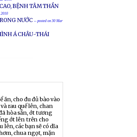
 CAO, BỆNH TÂM THẦN
r 2010
 TRONG NƯỚC
-- posted on 30 Mar
HÌNH Á CHÂU-THÁI
ể ăn, cho đu đủ bào vào
 và rau quế lên, chan
ã hòa sẵn, ớt tương
ếng ớt lên trên cho
 lên, các bạn sẽ có dĩa
thơm, chua ngọt, mặn