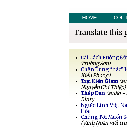
HOME
COLL
Translate this 
Cải Cách Ruộng Đấ
Trường Sơn)
Chân Dung "bác" 
Kiều Phong)
Trại Kiên Giam
(au
Nguyễn Chí Thiệp)
Thép Đen
(audio -
Bình)
Người Lính Việt 
Hòa
Chúng Tôi Muốn 
(Vĩnh Noãn viết tr