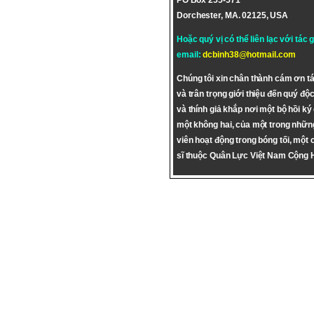
PO Box 255-571
Dorchester, MA. 02125, USA
Hoặc quý vị có thể liên lạc với tác 
email:
dcbinh38@hotmail.com
Chúng tôi xin chân thành cám ơn tá
và trân trọng giới thiệu đến quý độc
và thính giả khắp nơi một bộ hồi ký
một không hai, của một trong nhữn
viên hoạt động trong bóng tối, một 
sĩ thuộc Quân Lực Việt Nam Cộng 