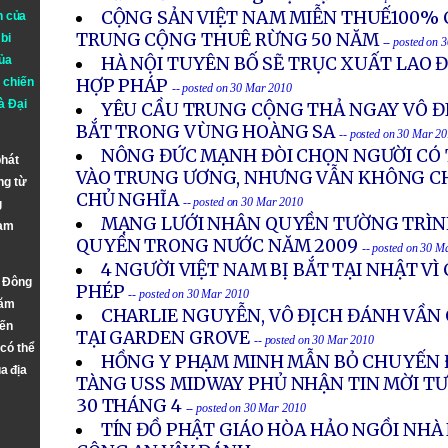
CỘNG SẢN VIỆT NAM MIỄN THUẾ100% 
n của
TRUNG CỘNG THUÊ RỪNG 50 NĂM
bi
-- posted on 
ủa
HÀ NỘI TUYÊN BỐ SẼ TRỤC XUẤT LAO 
 chiến
HỢP PHÁP
-- posted on 30 Mar 2010
à
Đại
YÊU CẦU TRUNG CỘNG THẢ NGAY VÔ ĐI
BẮT TRONG VÙNG HOÀNG SA
-- posted on 30 Mar 2
NÔNG ĐỨC MẠNH ĐÒI CHỌN NGƯỜI CÓ 
phát
VÀO TRUNG ƯƠNG, NHƯNG VẪN KHÔNG CH
ng từ
CHỦ NGHĨA
-- posted on 30 Mar 2010
g
MẠNG LƯỚI NHÂN QUYỀN TƯỜNG TRÌN
Nam
QUYỀN TRONG NƯỚC NĂM 2009
-- posted on 30 M
4 NGƯỜI VIỆT NAM BỊ BẮT TẠI NHẬT VÌ
n Đông
PHÉP
-- posted on 30 Mar 2010
năm
CHARLIE NGUYỄN, VÔ ĐỊCH ĐÁNH VẦN C
đến
TẠI GARDEN GROVE
-- posted on 30 Mar 2010
 có thể
HỒNG Y PHẠM MINH MẪN BỎ CHUYẾN Đ
a địa
TÀNG USS MIDWAY PHỦ NHẬN TIN MỜI TƯ
30 THÁNG 4
-- posted on 30 Mar 2010
TÍN ĐỒ PHẬT GIÁO HÒA HẢO NGỒI NHÀ 