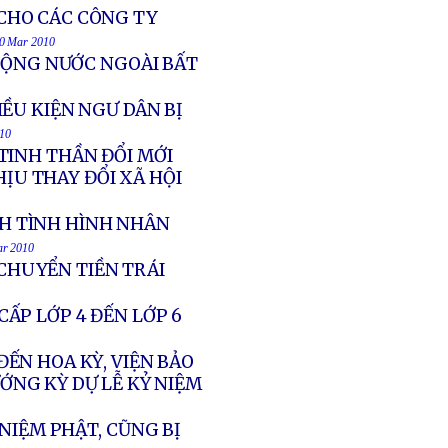
CHO CÁC CÔNG TY
30 Mar 2010
ĐỘNG NƯỚC NGOÀI BẤT
ỀU KIỆN NGƯ DÂN BỊ
010
TINH THẦN ĐỔI MỚI
ỊU THAY ĐỔI XÃ HỘI
H TÌNH HÌNH NHÂN
ar 2010
 CHUYỂN TIỀN TRÁI
ẤP LỚP 4 ĐẾN LỚP 6
ẾN HOA KỲ, VIỆN BẢO
ỚNG KỲ DỰ LỄ KỶ NIỆM
NIỆM PHẬT, CŨNG BỊ