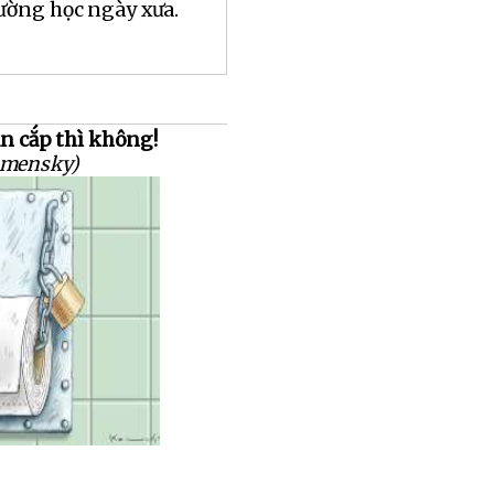
rường học ngày xưa.
ăn cắp thì không!
amensky)