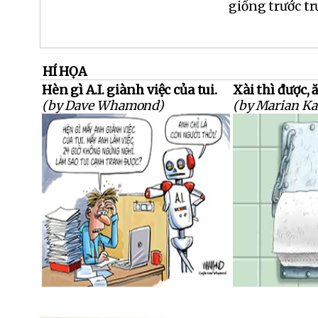
giống trước t
HÍ HỌA
Hèn gì A.I. giành việc của tui.
Xài thì được, 
(by Dave Whamond)
(by Marian K