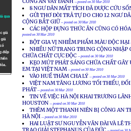
CÔNG AN VÂY ĐÁNH
-- posted on 30 Mar 2010
8 NGƯ DÂN MẤT TÍCH ĐÃ ĐƯỢC CỨU S
GỬI THƠ ĐÒI TRẢ TỰ DO CHO 12 NGƯ D
giả qua
CỘNG BẮT GIỮ
-- posted on 30 Mar 2010
CÁC HỘP ÐỰNG THỨC ĂN CŨNG CÓ HÓA
c giả
posted on 30 Mar 2010
 giả
BỘT GIA VỊ NHIỄM PHẨM MÀU ĐỘC HẠI
 có
NHIỀU NỮ TRANG TRUNG CỘNG NHẬP 
g điệp
CHỨA CHẤT CỰC ĐỘC
-- posted on 30 Mar 2010
chiến
KẸO MÚT PHÁT SÁNG CHỨA CHẤT GÂY 
Hòa.
EM TẠI VIỆT NAM
-- posted on 30 Mar 2010
VÀO HUẾ THĂM CHA LÝ
-- posted on 30 Mar 2010
VIỆT NAM TĂNG LƯƠNG TỐI THIỂU, ĐỐI
PHÁT
-- posted on 30 Mar 2010
TIN VỀ VIỆC HÀ NỘI KHAI TRƯƠNG LÃN
HOUSTON
-- posted on 30 Mar 2010
THÊM MỘT THANH NIÊN BỊ CÔNG AN TR
HÀ NỘI
-- posted on 30 Mar 2010
HAI LUẬT SƯ NGUYỄN VĂN ĐÀI VÀ LÊ 
TRAO GIẢI STEPHANUS CỦA ĐỨC
-- posted on 30 