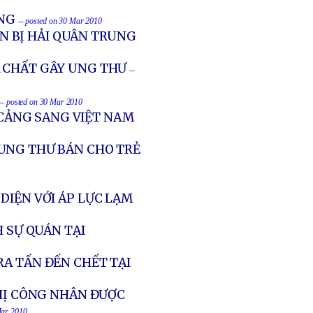
ỐNG
-- posted on 30 Mar 2010
ÂN BỊ HẢI QUÂN TRUNG
 CHẤT GÂY UNG THƯ
--
-- posted on 30 Mar 2010
CẢNG SANG VIỆT NAM
UNG THƯ BÁN CHO TRẺ
 DIỆN VỚI ÁP LỰC LẠM
H SỰ QUÁN TẠI
A TẤN ĐẾN CHẾT TẠI
THỊ CÔNG NHÂN ĐƯỢC
Mar 2010