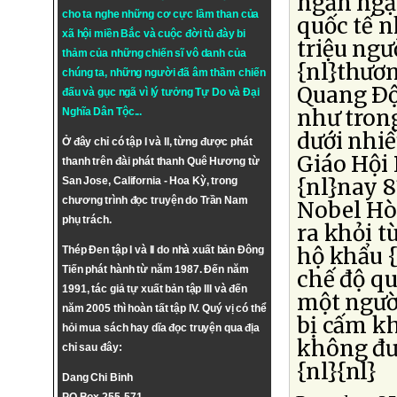
ngần ngại
cho ta nghe những cơ cực lầm than của
quốc tế n
xã hội miền Bắc và cuộc đời tù đày bi
triệu ngư
thảm của những chiến sĩ vô danh của
{nl}thươ
chúng ta, những người đã âm thầm chiến
Quang Ðộ
đấu và gục ngã vì lý tưởng
Tự Do
và
Đại
như trong
Nghĩa Dân Tộc
...
dưới nhiề
Ở đây chỉ có tập I và II, từng được phát
Giáo Hội
thanh trên đài phát thanh Quê Hương từ
{nl}nay 8
San Jose, California - Hoa Kỳ, trong
chương trình đọc truyện do Trần Nam
Nobel Hòa
phụ trách.
ra khỏi t
hộ khẩu {
Thép Đen tập I và II do nhà xuất bản Đông
Tiến phát hành từ năm 1987. Đến năm
chế độ qu
1991, tác giả tự xuất bản tập III và đến
một người
năm 2005 thì hoàn tất tập IV. Quý vị có thể
bị cấm k
hỏi mua sách hay dĩa đọc truyện qua địa
không đư
chỉ sau đây:
{nl}{nl}
Dang Chi Binh