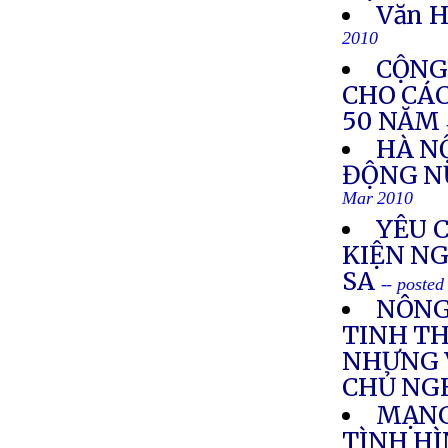
Văn H
2010
CỘNG
CHO CÁ
50 NĂM
HÀ N
ĐỘNG N
Mar 2010
YÊU 
KIỆN N
SA
-- poste
NÔNG
TINH TH
NHƯNG 
CHỦ NG
MẠNG
TÌNH H