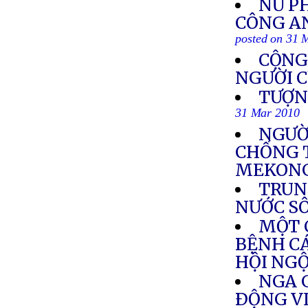
NỮ PH
CÔNG AN
posted on 31 
CỘNG
NGƯỜI C
TƯỢN
31 Mar 2010
NGƯỜ
CHỐNG 
MEKON
TRUN
NƯỚC S
MỘT 
BỆNH CÁ
HỘI NG
NGA G
ÐỘNG V