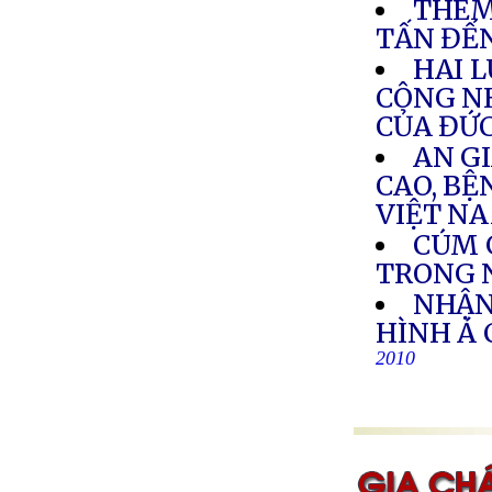
THÊM
TẤN ĐẾN
HAI L
CÔNG N
CỦA ĐỨ
AN GI
CAO, BỆ
VIỆT N
CÚM 
TRONG 
NHẬN
HÌNH Á
2010