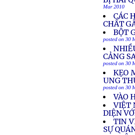
Mar 2010
CÁC 
CHẤT G
BỘT 
posted on 30 
NHIỀ
CẢNG S
posted on 30 
KẸO 
UNG THƯ
posted on 30 
VÀO 
VIỆT
DIỆN VỚ
TIN 
SỰ QUÁ