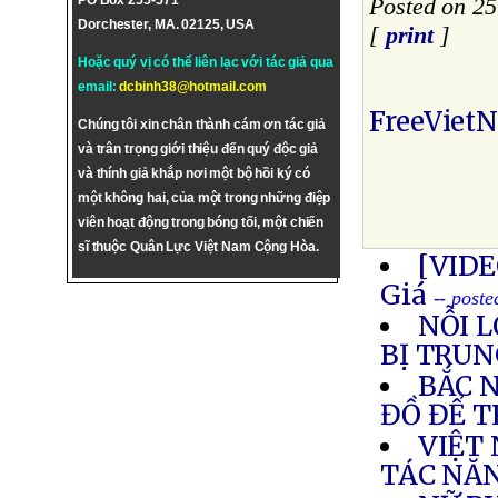
PO Box 255-571
Posted on 2
Dorchester, MA. 02125, USA
[
print
]
Hoặc quý vị có thể liên lạc với tác giả qua
email:
dcbinh38@hotmail.com
FreeViet
Chúng tôi xin chân thành cám ơn tác giả
và trân trọng giới thiệu đến quý độc giả
và thính giả khắp nơi một bộ hồi ký có
một không hai, của một trong những điệp
viên hoạt động trong bóng tối, một chiến
sĩ thuộc Quân Lực Việt Nam Cộng Hòa.
[VIDE
Giá
-- post
NỖI 
BỊ TRUN
BẮC 
ĐỒ ĐỂ T
VIỆT
TÁC NĂ