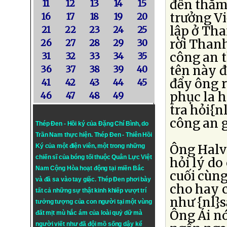
đến thăm
11
12
13
14
15
trưởng Vi
16
17
18
19
20
lập ở Th
21
22
23
24
25
rời Thanh
26
27
28
29
30
công an t
31
32
33
34
35
tên này 
36
37
38
39
40
đẩy ông r
41
42
43
44
45
phục la h
46
47
48
49
tra hỏi{n
công an g
Thép Đen - Hồi ký của Đặng Chí Bình
, do
Trần Nam thực hiện.
Thép Đen
- Thiên Hồi
Ông Halvo
Ký của một điện viên, một trong những
chiến sĩ của bóng tối thuộc Quân Lực Việt
hỏi lý d
Nam Cộng Hòa hoạt động tại miền Bắc
cuối cùng
và đã sa vào tay giặc. Thép Đen phơi bày
cho hay 
tất cả những sự thật kinh khiếp vượt trí
như {nl}
tưởng tượng của con người tại một vùng
Ông Ái n
đất mịt mù hắc ám của loài quỷ dữ mà
người viết như đã đội mồ sống dậy kể