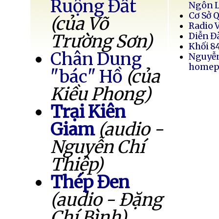
Ruộng Đất
Ngôn 
Cơ Sở 
(của Võ
Radio 
Trường Sơn)
Diễn Đ
Khối 8
Chân Dung
Nguyễ
homep
"bác" Hồ
(của
Kiều Phong)
Trại Kiên
Giam
(audio -
Nguyễn Chí
Thiệp)
Thép Đen
(audio - Đặng
Chí Bình)