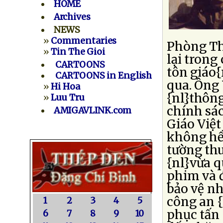
HOME
Archives
NEWS
»
Commentaries
Phòng Th
»
Tin The Gioi
lại trong
CARTOONS
tôn giáo{
CARTOONS in English
qua. Ông 
»
Hi Hoa
{nl}thông
»
Luu Tru
chính sác
AMIGAVLINK.com
Giáo Việ
không hề 
tường thu
{nl}vừa 
phim và đ
bảo vệ nh
công an 
1
2
3
4
5
phục tấn 
6
7
8
9
10