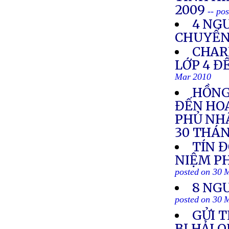
2009
-- po
4 NGƯ
CHUYỂN 
CHAR
LỚP 4 Đ
Mar 2010
HỒNG
ĐẾN HOA
PHỦ NHẬ
30 THÁN
TÍN 
NIỆM PH
posted on 30 
8 NG
posted on 30 
GỬI T
BỊ HẢI 