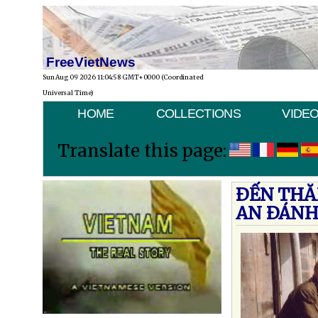
FreeVietNews
Sun Aug 09 2026 11:04:58 GMT+0000 (Coordinated
Universal Time)
HOME
COLLECTIONS
VIDE
Translate this page:
ÐẾN THĂ
AN ÐÁN