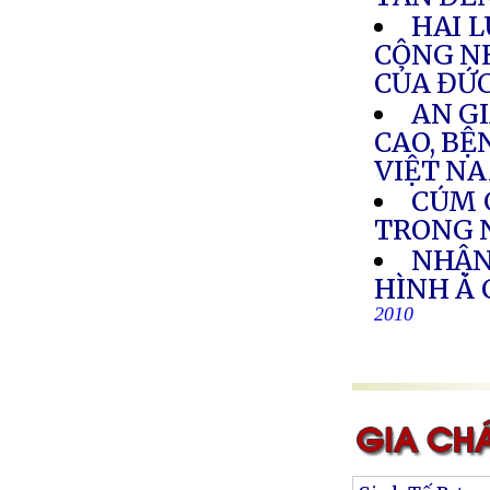
HAI L
CÔNG N
CỦA ĐỨ
AN GI
CAO, BỆ
VIỆT N
CÚM 
TRONG 
NHẬN
HÌNH Á
2010