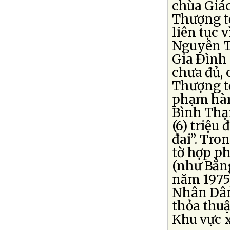
chùa Giác
Thượng t
liên tục v
Nguyên T
Gia Ðình 
chưa đủ, 
Thượng t
phạm hàn
Bình Thạ
(6) triệu
đai”. Tro
tờ hợp ph
(như Bằn
năm 1975,
Nhân Dân
thỏa thuậ
Khu vực x