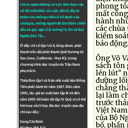
phong tỏ
cho ta nghe những cơ cực lầm than của
xã hội miền Bắc và cuộc đời tù đày bi
mất công 
thảm của những chiến sĩ vô danh của
hành nhữn
chúng ta, những người đã âm thầm chiến
các chùa
đấu và gục ngã vì lý tưởng
Tự Do
và
Đại
kiểm soát
Nghĩa Dân Tộc
...
báo động
Ở đây chỉ có tập I và II, từng được phát
thanh trên đài phát thanh Quê Hương từ
Ông Võ V
San Jose, California - Hoa Kỳ, trong
sách tôn 
chương trình đọc truyện do Trần Nam
lén lút”
phụ trách.
đường lố
Thép Đen tập I và II do nhà xuất bản Đông
chẳng th
Tiến phát hành từ năm 1987. Đến năm
lại làm c
1991, tác giả tự xuất bản tập III và đến
năm 2005 thì hoàn tất tập IV. Quý vị có thể
trước th
hỏi mua sách hay dĩa đọc truyện qua địa
Việt Nam
chỉ sau đây:
của Bộ N
Dang Chi Binh
bố, phần 