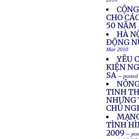
2010
CỘNG
CHO CÁ
50 NĂM
HÀ N
ĐỘNG N
Mar 2010
YÊU 
KIỆN N
SA
-- poste
NÔNG
TINH TH
NHƯNG 
CHỦ NG
MẠNG
TÌNH H
2009
-- po