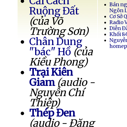
Cải Cách
Bán ng
Ruộng Đất
Ngôn 
Cơ Sở 
(của Võ
Radio 
Trường Sơn)
Diễn Đ
Khối 8
Chân Dung
Nguyễ
homep
"bác" Hồ
(của
Kiều Phong)
Trại Kiên
Giam
(audio -
Nguyễn Chí
Thiệp)
Thép Đen
(audio - Đặng