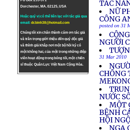
PO Box 255-571
TÁC NĂ
Dorchester, MA. 02125, USA
NỮ PH
Hoặc quý vị có thể liên lạc với tác giả qua
CÔNG AN
email:
dcbinh38@hotmail.com
posted on 31 
CỘNG
Chúng tôi xin chân thành cám ơn tác giả
và trân trọng giới thiệu đến quý độc giả
NGƯỜI C
và thính giả khắp nơi một bộ hồi ký có
TƯỢN
một không hai, của một trong những điệp
31 Mar 2010
viên hoạt động trong bóng tối, một chiến
NGƯỜ
sĩ thuộc Quân Lực Việt Nam Cộng Hòa.
CHỐNG 
MEKON
TRUN
NƯỚC S
MỘT 
BỆNH CÁ
HỘI NG
NGA G