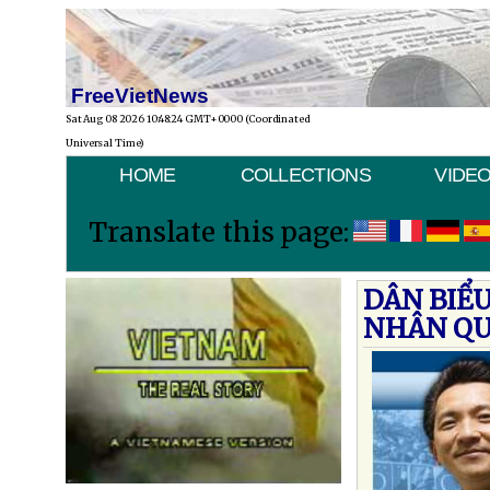
FreeVietNews
Sat Aug 08 2026 10:48:24 GMT+0000 (Coordinated
Universal Time)
HOME
COLLECTIONS
VIDE
Translate this page:
DÂN BIỂ
NHÂN QU