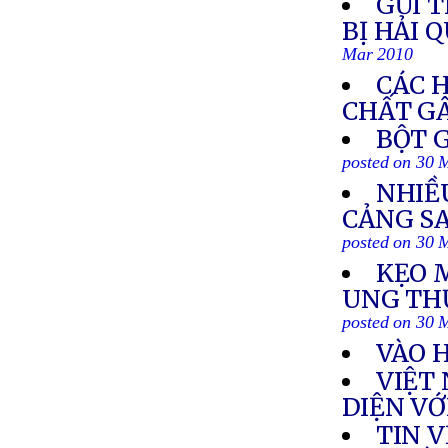
GỬI T
BỊ HẢI 
Mar 2010
CÁC 
CHẤT G
BỘT 
posted on 30 
NHIỀ
CẢNG S
posted on 30 
KẸO 
UNG THƯ
posted on 30 
VÀO 
VIỆT
DIỆN VỚ
TIN 