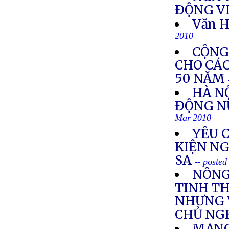
ÐỘNG V
Văn H
2010
CỘNG
CHO CÁ
50 NĂM
HÀ N
ĐỘNG N
Mar 2010
YÊU 
KIỆN N
SA
-- poste
NÔNG
TINH TH
NHƯNG 
CHỦ NG
MẠNG