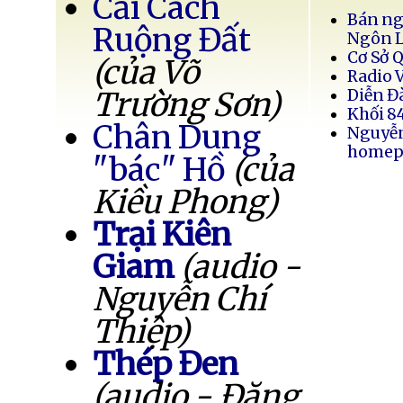
Cải Cách
Bán ng
Ruộng Đất
Ngôn 
Cơ Sở 
(của Võ
Radio 
Trường Sơn)
Diễn Đ
Khối 8
Chân Dung
Nguyễ
homep
"bác" Hồ
(của
Kiều Phong)
Trại Kiên
Giam
(audio -
Nguyễn Chí
Thiệp)
Thép Đen
(audio - Đặng