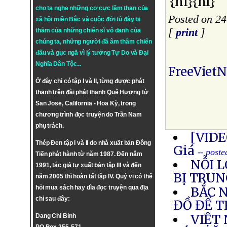
{nl}{nl}
cho ta nghe những cơ cực lầm than của
Posted on 2
xã hội miền Bắc và cuộc đời tù đày bi
[
print
]
thảm của những chiến sĩ vô danh của
chúng ta, những người đã âm thầm chiến
đấu và gục ngã vì lý tưởng
Tự Do
và
Đại
Nghĩa Dân Tộc
...
FreeViet
Ở đây chỉ có tập I và II, từng được phát
thanh trên đài phát thanh Quê Hương từ
San Jose, California - Hoa Kỳ, trong
chương trình đọc truyện do Trần Nam
phụ trách.
[VIDE
Thép Đen tập I và II do nhà xuất bản Đông
Giá
-- post
Tiến phát hành từ năm 1987. Đến năm
NỖI 
1991, tác giả tự xuất bản tập III và đến
BỊ TRUN
năm 2005 thì hoàn tất tập IV. Quý vị có thể
hỏi mua sách hay dĩa đọc truyện qua địa
BẮC 
chỉ sau đây:
ĐỒ ĐỂ T
VIỆT
Dang Chi Binh