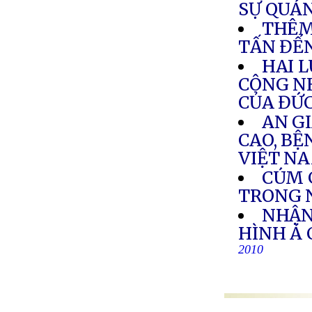
SỰ QUÁ
THÊM
TẤN ĐẾN
HAI L
CÔNG N
CỦA ĐỨ
AN GI
CAO, BỆ
VIỆT N
CÚM 
TRONG 
NHẬN
HÌNH Á
2010