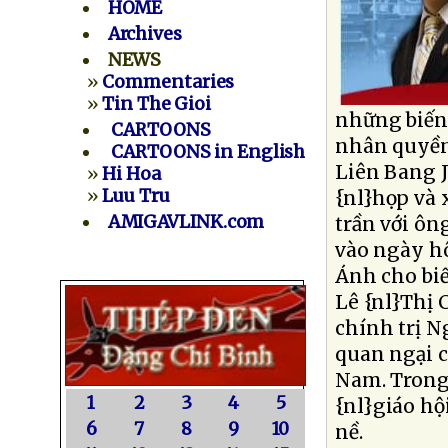
HOME
Archives
NEWS
»
Commentaries
»
Tin The Gioi
những biến 
CARTOONS
nhân quyền 
CARTOONS in English
Liên Bang 
»
Hi Hoa
»
Luu Tru
{nl}họp và 
AMIGAVLINK.com
trần với ô
vào ngày h
Ánh cho biế
Lê {nl}Thị
chính trị N
quan ngại c
Nam. Trong 
1
2
3
4
5
{nl}giáo hộ
6
7
8
9
10
nề.