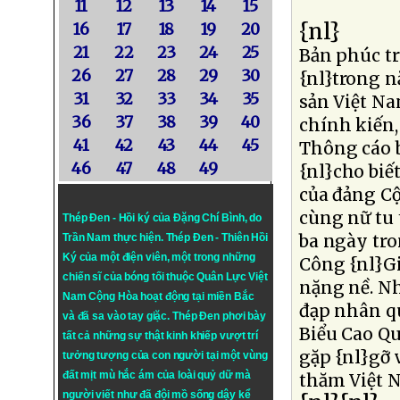
11
12
13
14
15
{nl}
16
17
18
19
20
21
22
23
24
25
Bản phúc t
26
27
28
29
30
{nl}trong 
31
32
33
34
35
sản Việt Na
36
37
38
39
40
chính kiến,
41
42
43
44
45
Thông cáo b
46
47
48
49
{nl}cho biế
của đảng Cộ
cùng nữ tu 
Thép Đen - Hồi ký của Đặng Chí Bình
, do
ba ngày tro
Trần Nam thực hiện.
Thép Đen
- Thiên Hồi
Ký của một điện viên, một trong những
Công {nl}Gi
chiến sĩ của bóng tối thuộc Quân Lực Việt
nặng nề. Nh
Nam Cộng Hòa hoạt động tại miền Bắc
đạp nhân qu
và đã sa vào tay giặc. Thép Đen phơi bày
Biểu Cao Q
tất cả những sự thật kinh khiếp vượt trí
gặp {nl}gỡ 
tưởng tượng của con người tại một vùng
đất mịt mù hắc ám của loài quỷ dữ mà
thăm Việt 
người viết như đã đội mồ sống dậy kể