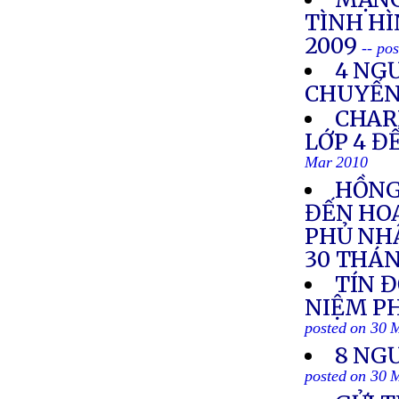
TÌNH H
2009
-- po
4 NGƯ
CHUYỂN 
CHAR
LỚP 4 Đ
Mar 2010
HỒNG
ĐẾN HOA
PHỦ NHẬ
30 THÁN
TÍN 
NIỆM PH
posted on 30 
8 NG
posted on 30 