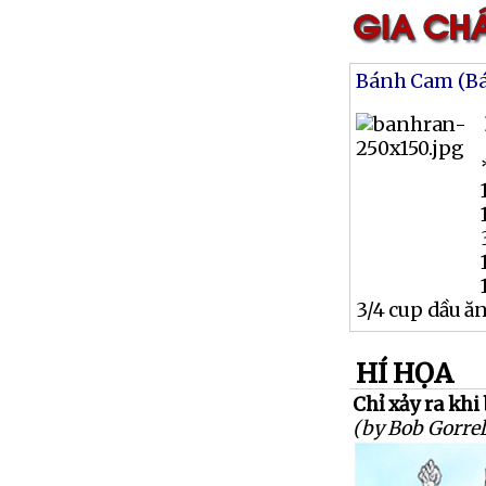
Bánh Cam (B
3/4 cup dầu ă
HÍ HỌA
Chỉ xảy ra khi
(by Bob Gorrel