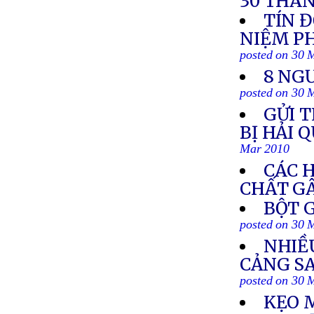
30 THÁN
TÍN 
NIỆM PH
posted on 30 
8 NG
posted on 30 
GỬI T
BỊ HẢI 
Mar 2010
CÁC 
CHẤT G
BỘT 
posted on 30 
NHIỀ
CẢNG S
posted on 30 
KẸO 