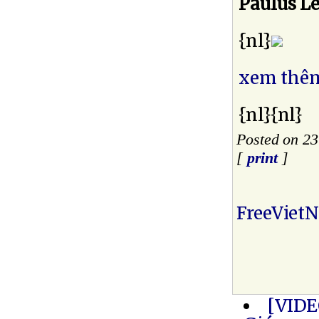
Paulus L
{nl}
xem thêm
{nl}{nl}
Posted on 2
[
print
]
FreeViet
[VIDE