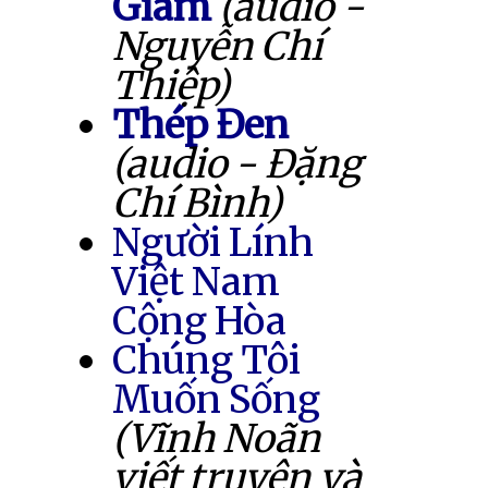
Giam
(audio -
Nguyễn Chí
Thiệp)
Thép Đen
(audio - Đặng
Chí Bình)
Người Lính
Việt Nam
Cộng Hòa
Chúng Tôi
Muốn Sống
(Vĩnh Noãn
viết truyện và