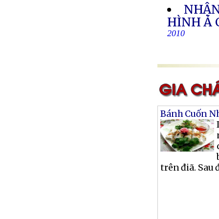
NHẬN
HÌNH Á
2010
Bánh Cuốn Nh
trên điã. Sau 