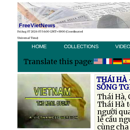
FreeVietNews
Fri Aug 07 2026 07:56:00 GMT+0000 (Coordinated
Universal Time)
HOME
COLLECTIONS
VIDE
Translate this page:
THÁI HÀ
SỐNG TG
Thái Hà, 
Thái Hà 
người qu
lễ cầu ng
cùng cha 