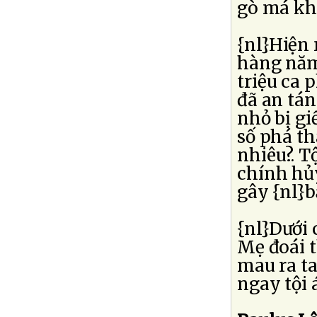
gò má kh
{nl}Hiện 
hàng năm
triệu ca 
đã an tán
nhỏ bị gi
số phá th
nhiêu?. T
chính hủy
gây {nl}b
{nl}Dưới
Mẹ đoái t
mau ra t
ngay tội 