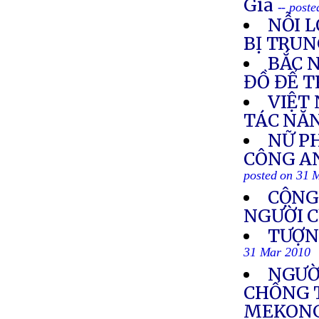
Giá
-- post
NỖI 
BỊ TRUN
BẮC 
ĐỒ ĐỂ T
VIỆT
TÁC NĂ
NỮ PH
CÔNG AN
posted on 31 
CỘNG
NGƯỜI C
TƯỢN
31 Mar 2010
NGƯỜ
CHỐNG 
MEKON