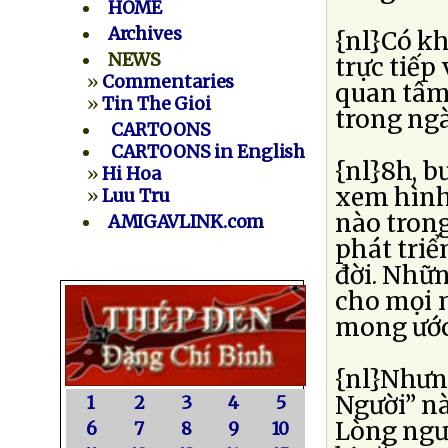
HOME
Archives
{nl}Có k
NEWS
trực tiếp
»
Commentaries
quan tâm 
»
Tin The Gioi
trong ngà
CARTOONS
CARTOONS in English
{nl}8h, b
»
Hi Hoa
xem hình
»
Luu Tru
nào trong
AMIGAVLINK.com
phát triể
đời. Nhữn
cho mọi n
mong ước 
{nl}Nhưn
Người” nà
1
2
3
4
5
Lòng ngườ
6
7
8
9
10