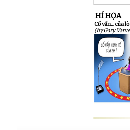
HÍ HỌA
Cố vấn... của 
(by Gary Varve