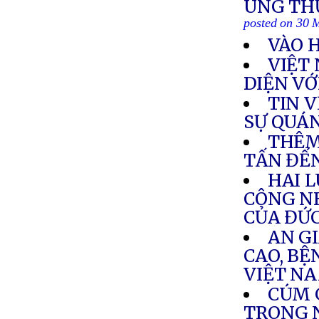
UNG THƯ
posted on 30 
VÀO 
VIỆT
DIỆN VỚ
TIN 
SỰ QUÁ
THÊM
TẤN ĐẾN
HAI L
CÔNG N
CỦA ĐỨ
AN GI
CAO, BỆ
VIỆT N
CÚM 
TRONG 