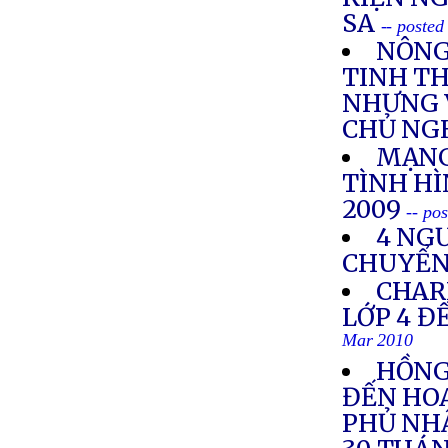
SA
-- poste
NÔNG
TINH TH
NHƯNG 
CHỦ NG
MẠNG
TÌNH H
2009
-- po
4 NGƯ
CHUYỂN 
CHAR
LỚP 4 Đ
Mar 2010
HỒNG
ĐẾN HOA
PHỦ NHẬ