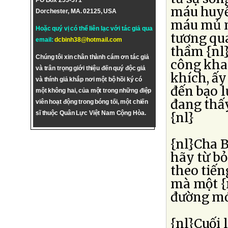
PO Box 255-571
máu huyế
Dorchester, MA. 02125, USA
máu mủ mà
Hoặc quý vị có thể liên lạc với tác giả qua
tương qua
email:
dcbinh38@hotmail.com
thầm {nl}
Chúng tôi xin chân thành cám ơn tác giả
công khai
và trân trọng giới thiệu đến quý độc giả
khích, ấy
và thính giả khắp nơi một bộ hồi ký có
đến bạo l
một không hai, của một trong những điệp
đang thấy
viên hoạt động trong bóng tối, một chiến
sĩ thuộc Quân Lực Việt Nam Cộng Hòa.
{nl}
{nl}Cha B
hãy từ bỏ
theo tiến
mà một {n
đường mớ
{nl}Cuối 