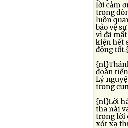
lời cảm ơ
trong dò
luôn qua
bảo vệ sự
vì đã mất
kiện hết 
động tốt.
{nl}Thánh
đoàn tiế
Lý nguyệ
trong cun
{nl}Lời h
tha nài v
trong lời
xót xa th