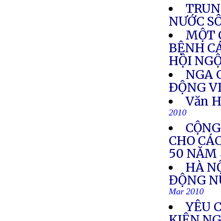
TRUN
NƯỚC S
MỘT 
BỆNH CÁ
HỘI NG
NGA G
ÐỘNG V
Văn H
2010
CỘNG
CHO CÁ
50 NĂM
HÀ N
ĐỘNG N
Mar 2010
YÊU 
KIỆN N