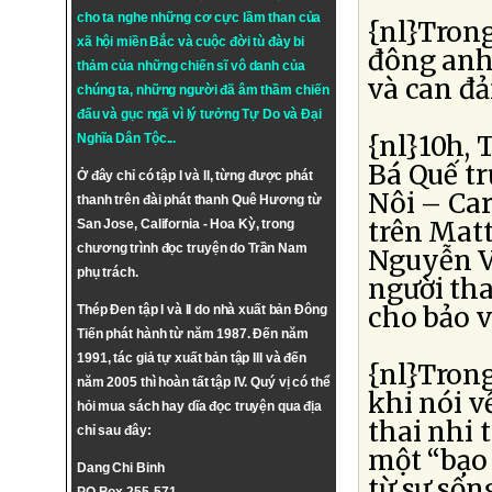
cho ta nghe những cơ cực lầm than của
{nl}Trong
xã hội miền Bắc và cuộc đời tù đày bi
đông anh
thảm của những chiến sĩ vô danh của
và can đả
chúng ta, những người đã âm thầm chiến
đấu và gục ngã vì lý tưởng
Tự Do
và
Đại
{nl}10h,
Nghĩa Dân Tộc
...
Bá Quế t
Ở đây chỉ có tập I và II, từng được phát
Nôi – Car
thanh trên đài phát thanh Quê Hương từ
trên Mat
San Jose, California - Hoa Kỳ, trong
chương trình đọc truyện do Trần Nam
Nguyễn V
phụ trách.
người tha
cho bảo v
Thép Đen tập I và II do nhà xuất bản Đông
Tiến phát hành từ năm 1987. Đến năm
1991, tác giả tự xuất bản tập III và đến
{nl}Trong
năm 2005 thì hoàn tất tập IV. Quý vị có thể
khi nói v
hỏi mua sách hay dĩa đọc truyện qua địa
thai nhi 
chỉ sau đây:
một “bạo
Dang Chi Binh
từ sự sốn