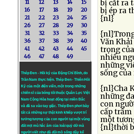
bị cắt ra
11
12
13
14
15
bị ép ra 
16
17
18
19
20
{nl}
21
22
23
24
25
26
27
28
29
30
{nl}Tron
31
32
33
34
35
Văn Khải 
36
37
38
39
40
trọng của
41
42
43
44
45
nhiều ngư
46
47
48
49
những việ
sống của 
Thép Đen - Hồi ký của Đặng Chí Bình
, do
Trần Nam thực hiện.
Thép Đen
- Thiên Hồi
{nl}Cha K
Ký của một điện viên, một trong những
chiến sĩ của bóng tối thuộc Quân Lực Việt
những đa
Nam Cộng Hòa hoạt động tại miền Bắc
con người
và đã sa vào tay giặc. Thép Đen phơi bày
cấp trầm 
tất cả những sự thật kinh khiếp vượt trí
một tươn
tưởng tượng của con người tại một vùng
{nl}thời 
đất mịt mù hắc ám của loài quỷ dữ mà
người viết như đã đội mồ sống dậy kể