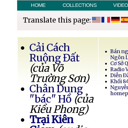
HOME
COLLECTIONS
VIDE
Translate this page:
Cải Cách
Bán ng
Ruộng Đất
Ngôn 
Cơ Sở 
(của Võ
Radio 
Trường Sơn)
Diễn Đ
Khối 8
Chân Dung
Nguyễ
homep
"bác" Hồ
(của
Kiều Phong)
Trại Kiên