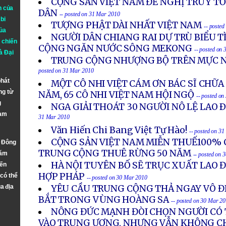
CỘNG SẢN VIỆT NAM ĐỀ NGHỊ TRUY TỐ
n của
DÂN
-- posted on 31 Mar 2010
bi
TƯỢNG PHẬT DÀI NHẤT VIỆT NAM
-- poste
ủa
NGƯỜI DÂN CHIANG RAI DỰ TRÙ BIỂU 
 chiến
CỘNG NGĂN NƯỚC SÔNG MEKONG
-- posted on
à
Đại
TRUNG CỘNG NHƯỢNG BỘ TRÊN MỰC 
posted on 31 Mar 2010
phát
MỘT CÔ NHI VIỆT CÁM ƠN BÁC SĨ CHỮA
ng từ
NĂM, 65 CÔ NHI VIỆT NAM HỘI NGỘ
-- posted o
g
NGA GIẢI THOÁT 30 NGƯỜI NÔ LỆ LAO 
Nam
31 Mar 2010
Văn Hiến Chi Bang Việt Tự Hào!
-- posted on 3
CỘNG SẢN VIỆT NAM MIỄN THUẾ100% 
n Đông
TRUNG CỘNG THUÊ RỪNG 50 NĂM
năm
-- posted on 
HÀ NỘI TUYÊN BỐ SẼ TRỤC XUẤT LAO 
đến
HỢP PHÁP
 có thể
-- posted on 30 Mar 2010
a địa
YÊU CẦU TRUNG CỘNG THẢ NGAY VÔ ĐI
BẮT TRONG VÙNG HOÀNG SA
-- posted on 30 Mar 2
NÔNG ĐỨC MẠNH ĐÒI CHỌN NGƯỜI CÓ 
VÀO TRUNG ƯƠNG, NHƯNG VẪN KHÔNG CH