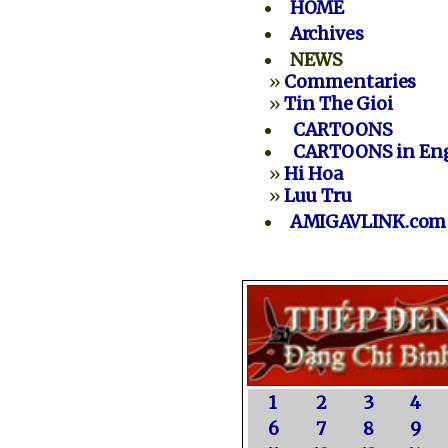
HOME
Archives
NEWS
»
Commentaries
»
Tin The Gioi
CARTOONS
CARTOONS in Eng
»
Hi Hoa
»
Luu Tru
AMIGAVLINK.com
1
2
3
4
6
7
8
9