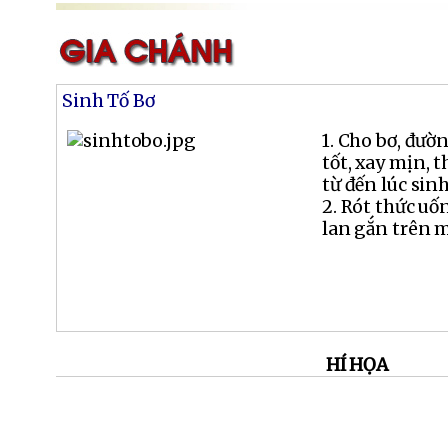
Sinh Tố Bơ
1. Cho bơ, đườ
tốt, xay mịn, 
từ đến lúc sinh 
2. Rót thức uốn
lan gắn trên m
HÍ HỌA