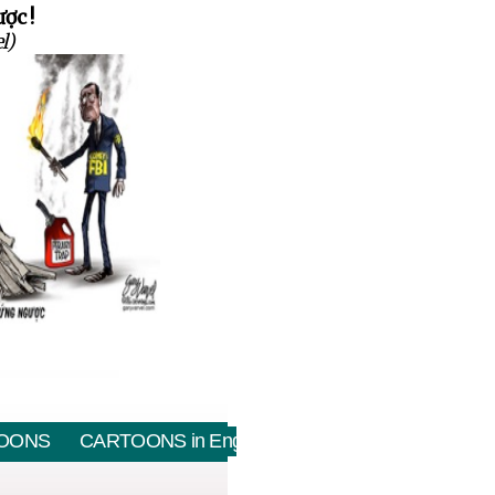
ợc !
l)
OONS
CARTOONS in English