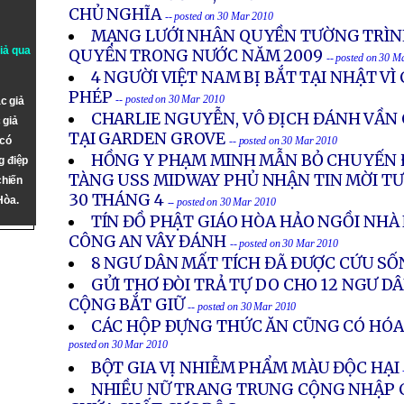
CHỦ NGHĨA
-- posted on 30 Mar 2010
MẠNG LƯỚI NHÂN QUYỀN TƯỜNG TRÌN
giả qua
QUYỀN TRONG NƯỚC NĂM 2009
-- posted on 30 M
4 NGƯỜI VIỆT NAM BỊ BẮT TẠI NHẬT VÌ
PHÉP
-- posted on 30 Mar 2010
c giả
CHARLIE NGUYỄN, VÔ ĐỊCH ĐÁNH VẦN C
 giả
TẠI GARDEN GROVE
 có
-- posted on 30 Mar 2010
HỒNG Y PHẠM MINH MẪN BỎ CHUYẾN Đ
g điệp
TÀNG USS MIDWAY PHỦ NHẬN TIN MỜI TƯ
chiến
30 THÁNG 4
Hòa.
-- posted on 30 Mar 2010
TÍN ĐỒ PHẬT GIÁO HÒA HẢO NGỒI NHÀ 
CÔNG AN VÂY ĐÁNH
-- posted on 30 Mar 2010
8 NGƯ DÂN MẤT TÍCH ĐÃ ĐƯỢC CỨU S
GỬI THƠ ĐÒI TRẢ TỰ DO CHO 12 NGƯ D
CỘNG BẮT GIỮ
-- posted on 30 Mar 2010
CÁC HỘP ÐỰNG THỨC ĂN CŨNG CÓ HÓA
posted on 30 Mar 2010
BỘT GIA VỊ NHIỄM PHẨM MÀU ĐỘC HẠI
NHIỀU NỮ TRANG TRUNG CỘNG NHẬP 