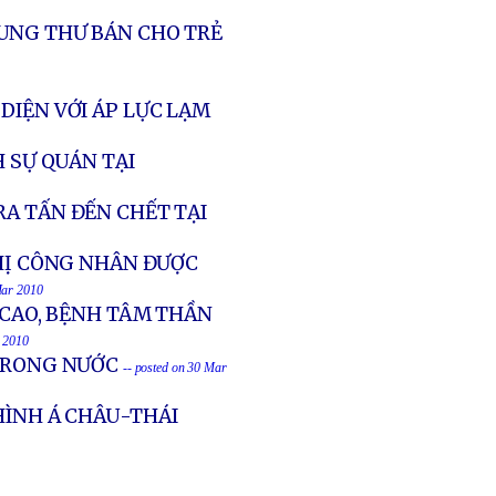
UNG THƯ BÁN CHO TRẺ
 DIỆN VỚI ÁP LỰC LẠM
H SỰ QUÁN TẠI
A TẤN ĐẾN CHẾT TẠI
THỊ CÔNG NHÂN ĐƯỢC
Mar 2010
 CAO, BỆNH TÂM THẦN
r 2010
 TRONG NƯỚC
-- posted on 30 Mar
HÌNH Á CHÂU-THÁI