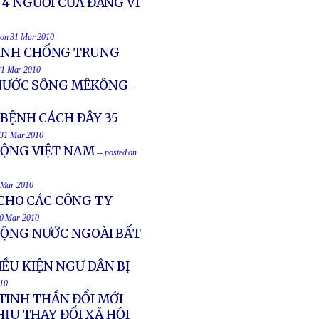
 4 NGƯỜI CỦA ĐẢNG VÌ
d on 31 Mar 2010
TÌNH CHỐNG TRUNG
 31 Mar 2010
NƯỚC SÔNG MÊKÔNG
--
 BỆNH CÁCH ÐÂY 35
n 31 Mar 2010
ÐỘNG VIỆT NAM
-- posted on
1 Mar 2010
CHO CÁC CÔNG TY
30 Mar 2010
ĐỘNG NƯỚC NGOÀI BẤT
ỀU KIỆN NGƯ DÂN BỊ
010
TINH THẦN ĐỔI MỚI
ỊU THAY ĐỔI XÃ HỘI