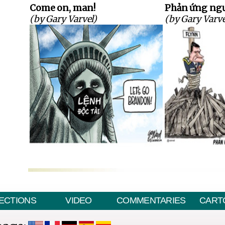
Come on, man!
Phản ứng ngư
(by Gary Varvel)
(by Gary Varve
ECTIONS
VIDEO
COMMENTARIES
CART