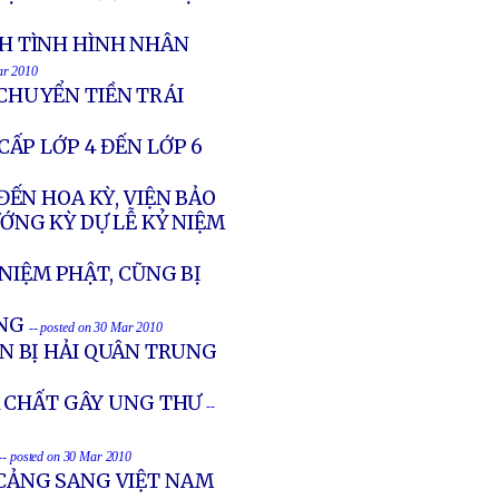
H TÌNH HÌNH NHÂN
ar 2010
 CHUYỂN TIỀN TRÁI
ẤP LỚP 4 ĐẾN LỚP 6
ẾN HOA KỲ, VIỆN BẢO
ỚNG KỲ DỰ LỄ KỶ NIỆM
NIỆM PHẬT, CŨNG BỊ
ỐNG
-- posted on 30 Mar 2010
ÂN BỊ HẢI QUÂN TRUNG
 CHẤT GÂY UNG THƯ
--
-- posted on 30 Mar 2010
CẢNG SANG VIỆT NAM