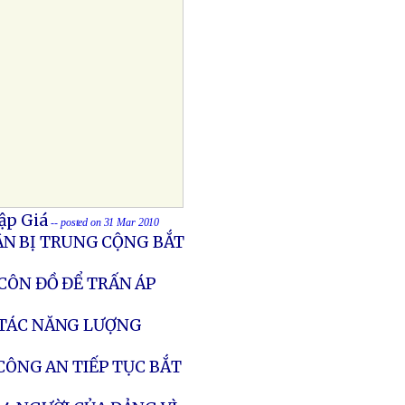
ập Giá
-- posted on 31 Mar 2010
N BỊ TRUNG CỘNG BẮT
CÔN ĐỒ ĐỂ TRẤN ÁP
 TÁC NĂNG LƯỢNG
CÔNG AN TIẾP TỤC BẮT