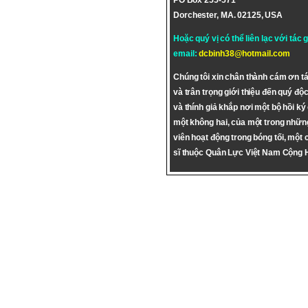
PO Box 255-571
Dorchester, MA. 02125, USA
Hoặc quý vị có thể liên lạc với tác 
email:
dcbinh38@hotmail.com
Chúng tôi xin chân thành cám ơn tá
và trân trọng giới thiệu đến quý độc
và thính giả khắp nơi một bộ hồi ký
một không hai, của một trong nhữn
viên hoạt động trong bóng tối, một 
sĩ thuộc Quân Lực Việt Nam Cộng 