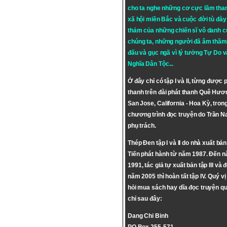
cho ta nghe những cơ cực lầm tha
xã hội miền Bắc và cuộc đời tù đày 
thảm của những chiến sĩ vô danh c
chúng ta, những người đã âm thầm
đấu và gục ngã vì lý tưởng
Tự Do
v
Nghĩa Dân Tộc
...
Ở đây chỉ có tập I và II, từng được 
thanh trên đài phát thanh Quê Hươ
San Jose, California - Hoa Kỳ, tron
chương trình đọc truyện do Trần 
phụ trách.
Thép Đen tập I và II do nhà xuất bả
Tiến phát hành từ năm 1987. Đến 
1991, tác giả tự xuất bản tập III và 
năm 2005 thì hoàn tất tập IV. Quý vị
hỏi mua sách hay dĩa đọc truyện qu
chỉ sau đây:
Dang Chi Binh