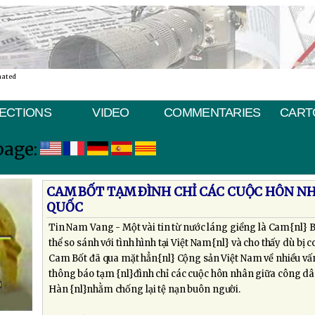
nated
ECTIONS
VIDEO
COMMENTARIES
CART
page:
CAM BỐT TẠM ÐÌNH CHỈ CÁC CUỘC HÔN NH
QUỐC
Tin Nam Vang - Một vài tin từ nước láng giềng là Cam{nl} Bố
thể so sánh với tình hình tại Việt Nam{nl} và cho thấy dù bị
Cam Bốt đã qua mặt hẳn{nl} Cộng sản Việt Nam về nhiều v
thông báo tạm {nl}đình chỉ các cuộc hôn nhân giữa công d
Hàn {nl}nhằm chống lại tệ nạn buôn người.