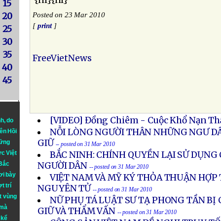
{nl}{nl}
15
20
Posted on 23 Mar 2010
[
print
]
25
30
35
FreeVietNews
40
45
[VIDEO] Đồng Chiêm - Cuộc Khổ Nạn Th
nh
, do
NỖI LÒNG NGƯỜI THÂN NHỮNG NGƯ DÂ
iên Hồi
GIỮ
hững
-- posted on 31 Mar 2010
ực Việt
BẮC NINH: CHÍNH QUYỀN LẠI SỬ DỤNG 
 Bắc
NGƯỜI DÂN
-- posted on 31 Mar 2010
ơi bày
VIỆT NAM VÀ MỸ KÝ THỎA THUẬN HỢP
t trí
NGUYÊN TỬ
-- posted on 31 Mar 2010
t vùng
NỮ PHỤ TÁ LUẬT SƯ TẠ PHONG TẦN BỊ 
 mà
GIỮ VÀ THẨM VẤN
-- posted on 31 Mar 2010
 kể