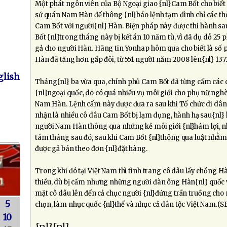
Một phát ngôn viên của Bộ Ngoại giao {nl}Cam Bốt cho biế
sứ quán Nam Hàn để thông {nl}báo lệnh tạm đình chỉ các th
Cam Bốt với người{nl} Hàn. Biện pháp này được thi hành s
Bốt {nl}trong tháng này bị kết án 10 năm tù, vì đã dụ dỗ 25 
gả cho người Hàn. Hãng tin Yonhap hôm qua cho biết là số 
Hàn đã tăng hơn gấp đôi, từ 551 ngườI năm 2008 lên{nl} 13
lish
Tháng{nl} ba vừa qua, chính phủ Cam Bốt đã từng cấm các 
{nl}ngoại quốc, do có quá nhiều vụ môi giới cho phụ nữ ngh
Nam Hàn. Lệnh cấm này được đưa ra sau khi Tổ chức di dân q
nhận là nhiều cô dâu Cam Bốt bị lạm dụng, hành hạ sau{nl} kh
người Nam Hàn thông qua những kẻ môi giới {nl}hám lợi, n
tám tháng sau đó, sau khi Cam Bốt {nl}thông qua luật nhằm
được gả bán theo đơn {nl}đặt hàng.
Trong khi đó tại Việt Nam thì tình trang cô dâu lấy chồng H
thiểu, dù bị cấm nhưng những người đàn ông Hàn{nl} quốc 
mặt cô dâu lên đến cả chục người {nl}đứng trần truồng cho 
5
chọn, làm nhục quốc {nl}thể và nhục cả dân tộc Việt Nam.(S
10