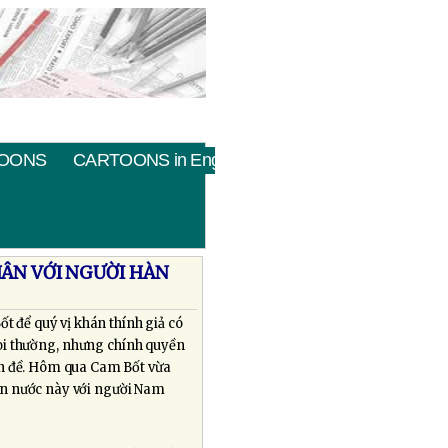
OONS
CARTOONS in English
ÂN VỚI NGƯỜI HÀN
t để quý vị khán thính giả có
 coi thường, nhưng chính quyền
ấn đề. Hôm qua Cam Bốt vừa
ân nước này với người Nam