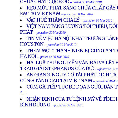
CHỨA CHẤT CỰC ĐỘC
-- posted on 30 Mar 2010
KẸO MÚT PHÁT SÁNG CHỨA CHẤT GÂY 
EM TẠI VIỆT NAM
-- posted on 30 Mar 2010
VÀO HUẾ THĂM CHA LÝ
-- posted on 30 Mar 2010
VIỆT NAM TĂNG LƯƠNG TỐI THIỂU, ĐỐI
PHÁT
-- posted on 30 Mar 2010
TIN VỀ VIỆC HÀ NỘI KHAI TRƯƠNG LÃN
HOUSTON
-- posted on 30 Mar 2010
THÊM MỘT THANH NIÊN BỊ CÔNG AN TR
HÀ NỘI
-- posted on 30 Mar 2010
HAI LUẬT SƯ NGUYỄN VĂN ĐÀI VÀ LÊ 
TRAO GIẢI STEPHANUS CỦA ĐỨC
-- posted on 30 
AN GIANG: NGUY CƠ TÁI PHÁT DỊCH TẢ
CŨNG TĂNG CAO TẠI VIỆT NAM
-- posted on 30 Ma
CÚM GÀ TIẾP TỤC ĐE DỌA NGƯỜI DÂN
2010
NHẬN ĐỊNH CỦA TƯ LỆNH MỸ VỀ TÌNH 
BÌNH DƯƠNG
-- posted on 30 Mar 2010