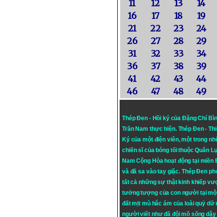
11
12
13
14
16
17
18
19
21
22
23
24
26
27
28
29
31
32
33
34
36
37
38
39
41
42
43
44
46
47
48
49
Thép Đen - Hồi ký của Đặng Chí Bì
Trần Nam thực hiện.
Thép Đen
- Th
Ký của một điện viên, một trong n
chiến sĩ của bóng tối thuộc Quân L
Nam Cộng Hòa hoạt động tại miền
và đã sa vào tay giặc. Thép Đen ph
tất cả những sự thật kinh khiếp vượ
tưởng tượng của con người tại mộ
đất mịt mù hắc ám của loài quỷ dữ
người viết như đã đội mồ sống dậy