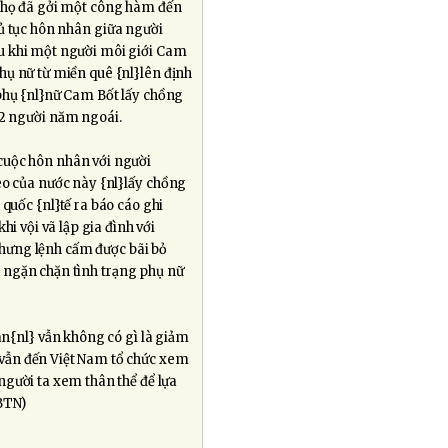
t họ đã gởi một công hàm đến
ủ tục hôn nhân giữa người
au khi một người môi giới Cam
phụ nữ từ miền quê {nl}lên định
phụ {nl}nữ Cam Bốt lấy chồng
72 người năm ngoái.
cuộc hôn nhân với người
èo của nước này {nl}lấy chồng
uốc {nl}tế ra báo cáo ghi
i vội vã lập gia đình với
hưng lệnh cấm được bãi bỏ
 ngặn chặn tình trạng phụ nữ
àn{nl} vẫn không có gì là giảm
vẫn đến Việt Nam tổ chức xem
người ta xem thân thể để lựa
BTN)