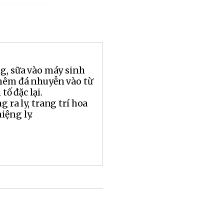
ng, sữa vào máy sinh
thêm đá nhuyễn vào từ
tố đặc lại.
g ra ly, trang trí hoa
iệng ly.