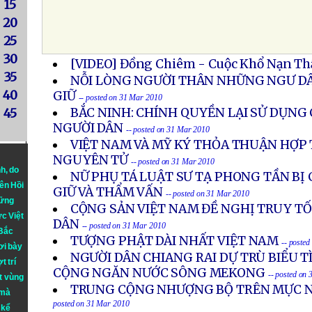
15
20
25
30
[VIDEO] Đồng Chiêm - Cuộc Khổ Nạn Th
35
NỖI LÒNG NGƯỜI THÂN NHỮNG NGƯ DÂ
40
GIỮ
-- posted on 31 Mar 2010
BẮC NINH: CHÍNH QUYỀN LẠI SỬ DỤNG 
45
NGƯỜI DÂN
-- posted on 31 Mar 2010
VIỆT NAM VÀ MỸ KÝ THỎA THUẬN HỢP
NGUYÊN TỬ
-- posted on 31 Mar 2010
nh
, do
NỮ PHỤ TÁ LUẬT SƯ TẠ PHONG TẦN BỊ 
iên Hồi
GIỮ VÀ THẨM VẤN
-- posted on 31 Mar 2010
hững
CỘNG SẢN VIỆT NAM ĐỀ NGHỊ TRUY TỐ
ực Việt
DÂN
-- posted on 31 Mar 2010
 Bắc
TƯỢNG PHẬT DÀI NHẤT VIỆT NAM
-- poste
ơi bày
NGƯỜI DÂN CHIANG RAI DỰ TRÙ BIỂU 
t trí
CỘNG NGĂN NƯỚC SÔNG MEKONG
-- posted on
t vùng
TRUNG CỘNG NHƯỢNG BỘ TRÊN MỰC 
 mà
posted on 31 Mar 2010
 kể