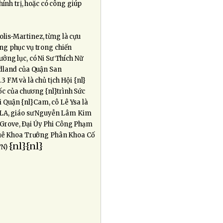
hính trị, hoặc có công giúp
olis-Martinez, từng là cựu
ng phục vụ trong chiến
ưởng lục, có Ni Sư Thích Nữ
edland của Quận San
3 FM và là chủ tịch Hội {nl}
c của chương {nl}trình Sức
Quận {nl}Cam, cô Lê Ysa là
AALA, giáo sư Nguyễn Lâm Kim
 Grove, Ðại Úy Phi Công Phạm
m Huê Khoa Trưởng Phân Khoa Cố
{nl}{nl}
TN)