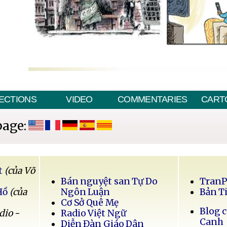
ECTIONS
VIDEO
COMMENTARIES
CART
page:
t
(của Võ
Bán nguyệt san Tự Do
Tran
Hồ
(của
Ngôn Luận
Bản T
Cơ Sở Quê Mẹ
Blog 
dio -
Radio Việt Ngữ
Canh
Diễn Đàn Giáo Dân