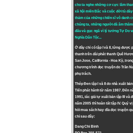
cho ta nghe những cơ cực lầm tha
xã hội miền Bắc và cuộc đời tù đày 
thảm của những chiến sĩ vô danh c
chúng ta, những người đã âm thầm
đấu và gục ngã vì lý tưởng
Tự Do
v
Nghĩa Dân Tộc
...
Ở đây chỉ có tập I và II, từng được 
thanh trên đài phát thanh Quê Hươ
San Jose, California - Hoa Kỳ, tron
chương trình đọc truyện do Trần 
phụ trách.
Thép Đen tập I và II do nhà xuất bả
Tiến phát hành từ năm 1987. Đến 
1991, tác giả tự xuất bản tập III và 
năm 2005 thì hoàn tất tập IV. Quý vị
hỏi mua sách hay dĩa đọc truyện qu
chỉ sau đây:
Dang Chi Binh