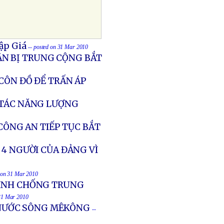
ập Giá
-- posted on 31 Mar 2010
N BỊ TRUNG CỘNG BẮT
CÔN ĐỒ ĐỂ TRẤN ÁP
 TÁC NĂNG LƯỢNG
CÔNG AN TIẾP TỤC BẮT
 4 NGƯỜI CỦA ĐẢNG VÌ
d on 31 Mar 2010
TÌNH CHỐNG TRUNG
 31 Mar 2010
NƯỚC SÔNG MÊKÔNG
--