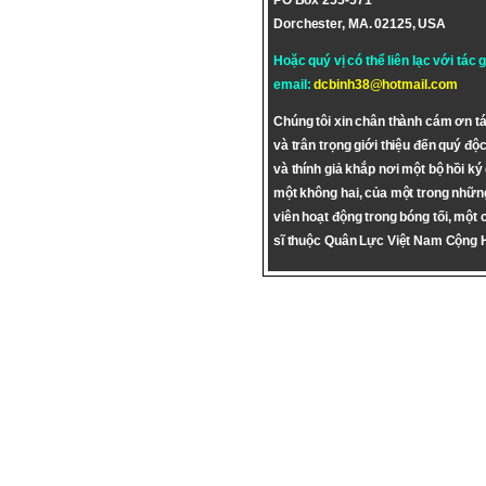
PO Box 255-571
Dorchester, MA. 02125, USA
Hoặc quý vị có thể liên lạc với tác 
email:
dcbinh38@hotmail.com
Chúng tôi xin chân thành cám ơn tá
và trân trọng giới thiệu đến quý độc
và thính giả khắp nơi một bộ hồi ký
một không hai, của một trong nhữn
viên hoạt động trong bóng tối, một 
sĩ thuộc Quân Lực Việt Nam Cộng 