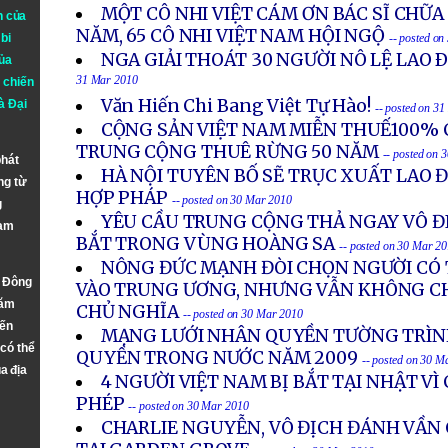
MỘT CÔ NHI VIỆT CÁM ƠN BÁC SĨ CHỮA
n của
NĂM, 65 CÔ NHI VIỆT NAM HỘI NGỘ
bi
-- posted o
NGA GIẢI THOÁT 30 NGƯỜI NÔ LỆ LAO 
ủa
31 Mar 2010
 chiến
Văn Hiến Chi Bang Việt Tự Hào!
à
Đại
-- posted on 3
CỘNG SẢN VIỆT NAM MIỄN THUẾ100% 
TRUNG CỘNG THUÊ RỪNG 50 NĂM
-- posted on 
phát
HÀ NỘI TUYÊN BỐ SẼ TRỤC XUẤT LAO 
ng từ
HỢP PHÁP
-- posted on 30 Mar 2010
g
YÊU CẦU TRUNG CỘNG THẢ NGAY VÔ ĐI
Nam
BẮT TRONG VÙNG HOÀNG SA
-- posted on 30 Mar 2
NÔNG ĐỨC MẠNH ĐÒI CHỌN NGƯỜI CÓ 
n Đông
VÀO TRUNG ƯƠNG, NHƯNG VẪN KHÔNG CH
năm
CHỦ NGHĨA
-- posted on 30 Mar 2010
đến
MẠNG LƯỚI NHÂN QUYỀN TƯỜNG TRÌN
 có thể
QUYỀN TRONG NƯỚC NĂM 2009
-- posted on 30 M
a địa
4 NGƯỜI VIỆT NAM BỊ BẮT TẠI NHẬT VÌ
PHÉP
-- posted on 30 Mar 2010
CHARLIE NGUYỄN, VÔ ĐỊCH ĐÁNH VẦN C