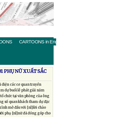
OONS
CARTOONS in English
01 PHỤ NỮ XUẤT SẮC
i diện các cơ quan truyền
am dự buổi lễ phát giải năm
 tổ chức tại văn phòng của ông
ong số quan khách tham dự đặc
rình mở đầu với {nl}lời chào
ời phụ {nl}nữ đã đóng góp cho