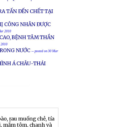
A TẤN ĐẾN CHẾT TẠI
THỊ CÔNG NHÂN ĐƯỢC
Mar 2010
 CAO, BỆNH TÂM THẦN
r 2010
 TRONG NƯỚC
-- posted on 30 Mar
HÌNH Á CHÂU-THÁI
bào, rau muống chẻ, tía
ủi, mắm tôm, chanh và