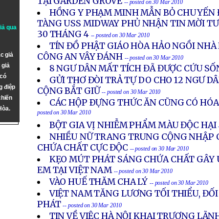
TẠI GARDEN GROVE
-- posted on 30 Mar 2010
HỒNG Y PHẠM MINH MẪN BỎ CHUYẾN Đ
TÀNG USS MIDWAY PHỦ NHẬN TIN MỜI TƯ
giả qua
30 THÁNG 4
-- posted on 30 Mar 2010
TÍN ĐỒ PHẬT GIÁO HÒA HẢO NGỒI NHÀ 
c giả
CÔNG AN VÂY ĐÁNH
-- posted on 30 Mar 2010
 giả
8 NGƯ DÂN MẤT TÍCH ĐÃ ĐƯỢC CỨU S
 có
GỬI THƠ ĐÒI TRẢ TỰ DO CHO 12 NGƯ D
g điệp
CỘNG BẮT GIỮ
-- posted on 30 Mar 2010
chiến
CÁC HỘP ÐỰNG THỨC ĂN CŨNG CÓ HÓA
Hòa.
posted on 30 Mar 2010
BỘT GIA VỊ NHIỄM PHẨM MÀU ĐỘC HẠI
NHIỀU NỮ TRANG TRUNG CỘNG NHẬP 
CHỨA CHẤT CỰC ĐỘC
-- posted on 30 Mar 2010
KẸO MÚT PHÁT SÁNG CHỨA CHẤT GÂY 
EM TẠI VIỆT NAM
-- posted on 30 Mar 2010
VÀO HUẾ THĂM CHA LÝ
-- posted on 30 Mar 2010
VIỆT NAM TĂNG LƯƠNG TỐI THIỂU, ĐỐI
PHÁT
-- posted on 30 Mar 2010
TIN VỀ VIỆC HÀ NỘI KHAI TRƯƠNG LÃN