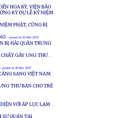
ẾN HOA KỲ, VIỆN BẢO
ỚNG KỲ DỰ LỄ KỶ NIỆM
NIỆM PHẬT, CŨNG BỊ
ỐNG
-- posted on 30 Mar 2010
ÂN BỊ HẢI QUÂN TRUNG
 CHẤT GÂY UNG THƯ
--
-- posted on 30 Mar 2010
CẢNG SANG VIỆT NAM
UNG THƯ BÁN CHO TRẺ
 DIỆN VỚI ÁP LỰC LẠM
H SỰ QUÁN TẠI