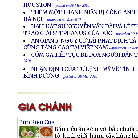
HOUSTON
-- posted on 30 Mar 2010
THÊM MỘT THANH NIÊN BỊ CÔNG AN TR
HÀ NỘI
-- posted on 30 Mar 2010
HAI LUẬT SƯ NGUYỄN VĂN ĐÀI VÀ LÊ 
TRAO GIẢI STEPHANUS CỦA ĐỨC
-- posted on 30 
AN GIANG: NGUY CƠ TÁI PHÁT DỊCH TẢ
CŨNG TĂNG CAO TẠI VIỆT NAM
-- posted on 30 Ma
CÚM GÀ TIẾP TỤC ĐE DỌA NGƯỜI DÂN
2010
NHẬN ĐỊNH CỦA TƯ LỆNH MỸ VỀ TÌNH 
BÌNH DƯƠNG
-- posted on 30 Mar 2010
Bún Riêu Cua
Bún riêu ăn kèm với bắp chuối 
tô, kinh giới, húng cây, húng l