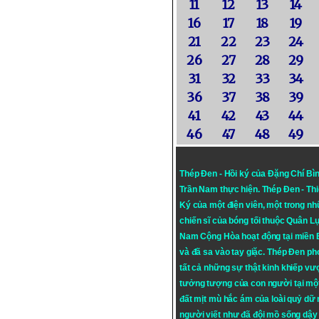
11
12
13
14
16
17
18
19
21
22
23
24
26
27
28
29
31
32
33
34
36
37
38
39
41
42
43
44
46
47
48
49
Thép Đen - Hồi ký của Đặng Chí Bì
Trần Nam thực hiện.
Thép Đen
- Th
Ký của một điện viên, một trong n
chiến sĩ của bóng tối thuộc Quân L
Nam Cộng Hòa hoạt động tại miền
và đã sa vào tay giặc. Thép Đen ph
tất cả những sự thật kinh khiếp vượ
tưởng tượng của con người tại mộ
đất mịt mù hắc ám của loài quỷ dữ
người viết như đã đội mồ sống dậy