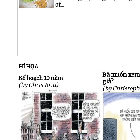
ớt...
HÍ HỌA
Bà muốn xem t
Kế hoạch 10 năm
giả?
(by Chris Britt)
(by Christoph