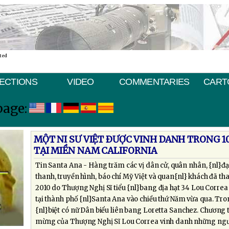
ted
ECTIONS
VIDEO
COMMENTARIES
CART
page:
MỘT NI SƯ VIỆT ÐƯỢC VINH DANH TRONG 1
TẠI MIỀN NAM CALIFORNIA
Tin Santa Ana - Hàng trăm các vị dân cử, quân nhân, {nl}đạ
thanh, truyền hình, báo chí Mỹ Việt và quan{nl} khách đã th
2010 do Thượng Nghị Sĩ tiểu {nl}bang địa hạt 34 Lou Correa
tại thành phố {nl}Santa Ana vào chiều thứ Năm vừa qua. Tr
{nl}biệt có nữ Dân biểu liên bang Loretta Sanchez. Chương t
mừng của Thượng Nghị Sĩ Lou Correa vinh danh những ngư