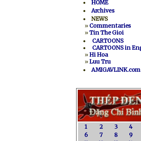
HOME
Archives
NEWS
»
Commentaries
»
Tin The Gioi
CARTOONS
CARTOONS in Eng
»
Hi Hoa
»
Luu Tru
AMIGAVLINK.com
1
2
3
4
6
7
8
9