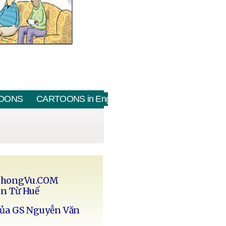
OONS
CARTOONS in English
PhongVu.COM
in Từ Huế
của GS Nguyễn Văn