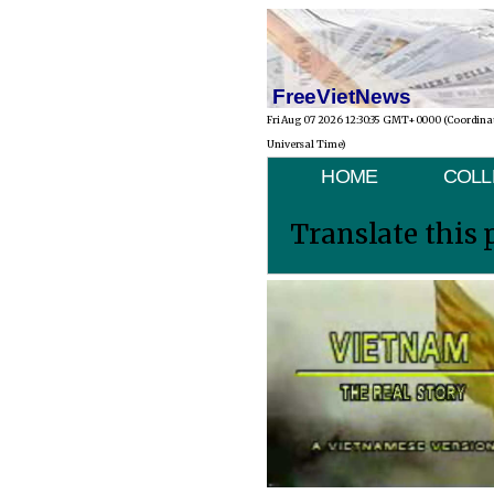
FreeVietNews
Fri Aug 07 2026 12:30:35 GMT+0000 (Coordina
Universal Time)
HOME
COLL
Translate this 