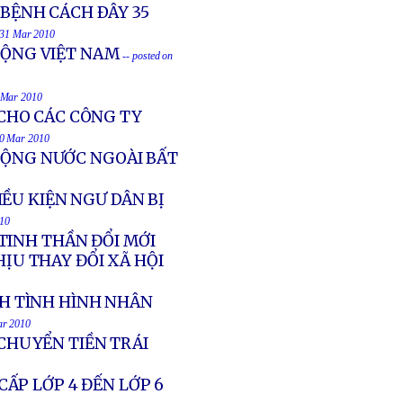
 BỆNH CÁCH ÐÂY 35
n 31 Mar 2010
ÐỘNG VIỆT NAM
-- posted on
1 Mar 2010
CHO CÁC CÔNG TY
30 Mar 2010
ĐỘNG NƯỚC NGOÀI BẤT
ỀU KIỆN NGƯ DÂN BỊ
010
TINH THẦN ĐỔI MỚI
ỊU THAY ĐỔI XÃ HỘI
H TÌNH HÌNH NHÂN
ar 2010
 CHUYỂN TIỀN TRÁI
ẤP LỚP 4 ĐẾN LỚP 6