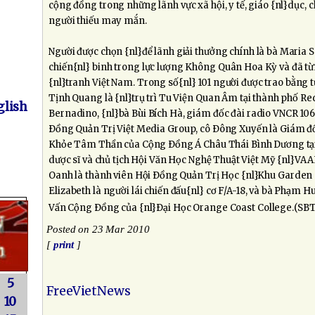
cộng đồng trong những lãnh vực xã hội, y tế, giáo {nl}dục, c
người thiếu may mắn.
Người được chọn {nl}để lãnh giải thưởng chính là bà Maria S
chiến{nl} binh trong lực lượng Không Quân Hoa Kỳ và đã từ
{nl}tranh Việt Nam.
Trong số{nl} 101 người được trao bằng t
Tịnh Quang là {nl}trụ trì Tu Viện Quan Âm tại thành phố R
lish
Bernadino, {nl}bà Bùi Bích Hà, giám đốc đài radio VNCR 106.
Ðồng Quản Trị Việt Media Group, cô Ðông Xuyến là Giám đố
Khỏe Tâm Thần của Cộng Ðồng Á Châu Thái Bình Dương tại 
dược sĩ và chủ tịch Hội Văn Học Nghệ Thuật Việt Mỹ {nl}V
Oanh là thành viên Hội Ðồng Quản Trị Học {nl}Khu Garden
Elizabeth là người lái chiến đấu{nl} cơ F/A-18, và bà Phạ
Vấn Cộng Ðồng của {nl}Ðại Học Orange Coast College.(SB
Posted on 23 Mar 2010
[
print
]
5
FreeVietNews
10